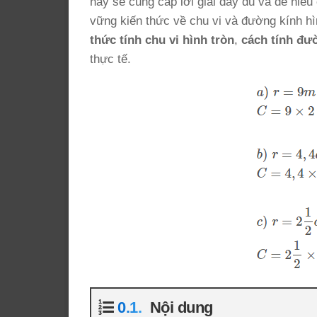
này sẽ cung cấp lời giải đầy đủ và dễ hiể
vững kiến thức về chu vi và đường kính hì
thức tính chu vi hình tròn
,
cách tính đư
thực tế.
Nội dung