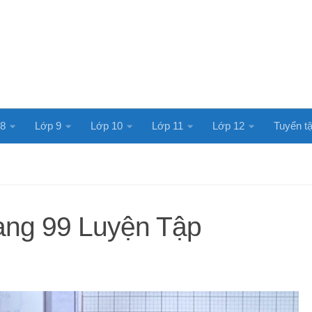
 8
Lớp 9
Lớp 10
Lớp 11
Lớp 12
Tuyển tậ
rang 99 Luyện Tập