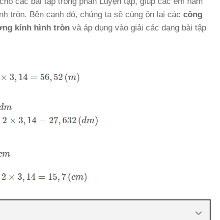
u cho các bài tập trong phần Luyện tập, giúp các em nắm
nh tròn. Bên cạnh đó, chúng ta sẽ cùng ôn lại các
công
ờng kính hình tròn
và áp dụng vào giải các dạng bài tập