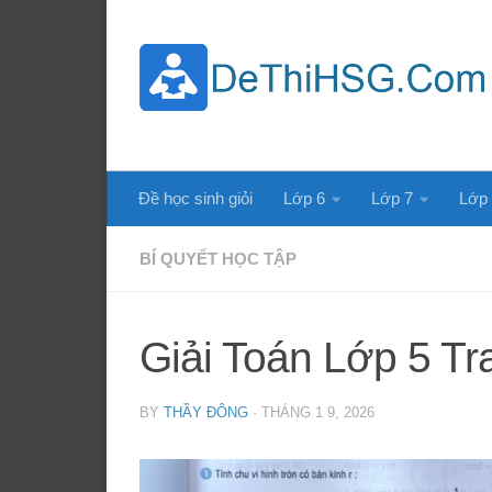
Skip to content
Đề học sinh giỏi
Lớp 6
Lớp 7
Lớp
BÍ QUYẾT HỌC TẬP
Giải Toán Lớp 5 T
BY
THẦY ĐÔNG
·
THÁNG 1 9, 2026