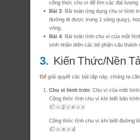
công thức chu vi để tìm các đại lượng 
Bài 3
: Bài toán ứng dụng chu vi hình t
đường đi được trong 1 vòng quay), học
vòng.
Bài 4
: Bài toán tính chu vi của một hì
sinh nhận diện các bộ phận cấu thành 
Kiến Thức/Nền T
Để giải quyết các bài tập này, chúng ta cầ
Chu vi hình tròn
: Chu vi của một hình
Công thức tính chu vi khi biết bán kính 
C = 2
=
2
×
×
C
π
r
\times
\pi
Công thức tính chu vi khi biết đường kí
\times
C =
=
×
C
π
d
r
\pi