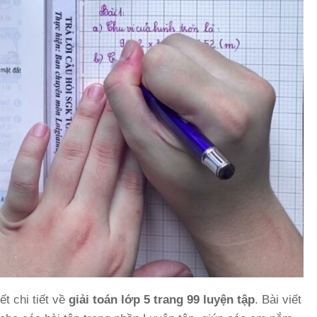
t chi tiết về
giải toán lớp 5 trang 99 luyện tập
. Bài viết