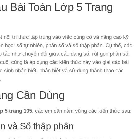
u Bài Toán Lớp 5 Trang
t nối tri thức tập trung vào việc củng cố và nâng cao kỹ
án học: số tự nhiên, phân số và số thập phân. Cụ thể, các
o tác như chuyển đổi giữa các dạng số, rút gọn phân số,
uối cùng là áp dụng các kiến thức này vào giải các bài
ọc sinh nhận biết, phân biệt và sử dụng thành thạo các
.
ảng Cần Dùng
p 5 trang 105
, các em cần nắm vững các kiến thức sau:
ân và Số thập phân