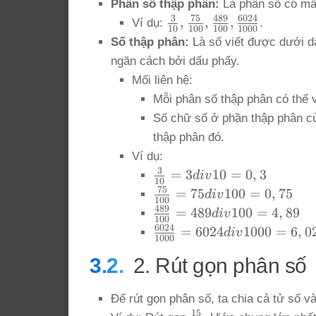
Phân số thập phân:
Là phân số có mẫu
3
75
489
6024
\frac{3}
,
,
,
Ví dụ:
.
10
100
100
1000
{10},
Số thập phân:
Là số viết được dưới d
\frac{75}
ngăn cách bởi dấu phẩy.
{100},
Mối liên hệ:
\frac{489}
Mỗi phân số thập phân có thể 
{100},
Số chữ số ở phần thập phân c
\frac{6024}
thập phân đó.
{1000}
Ví dụ:
3
\frac{3}
=
3
10
=
0
,
3
d
i
v
10
{10} =
75
\frac{75}
=
75
100
=
0
,
75
d
i
v
100
3 div 10
{100} =
489
\frac{489}
=
489
100
=
4
,
89
d
i
v
100
= 0,3
75 div
{100} =
6024
\frac{6024}
=
6024
1000
=
6
,
0
d
i
v
1000
100 =
489 div
{1000} =
0,75
2. Rút gọn phân số
100 = 4,89
6024 div
1000 =
6,024
Để rút gọn phân số, ta chia cả tử số 
15