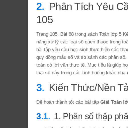
Phân Tích Yêu Cầ
105
Trang 105, Bài 68 trong sách Toán lớp 5 Kế
năng xử lý các loại số quen thuộc trong to
bài tập yêu cầu học sinh thực hiện các tha
quy đồng mẫu số và so sánh các phân số, c
toán có lời văn thực tế. Mục tiêu là giúp h
loại số này trong các tình huống khác nhau
Kiến Thức/Nền T
Để hoàn thành tốt các bài tập
Giải Toán lớ
1. Phân số thập ph