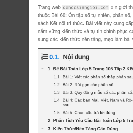
Trang web
xin giới t
dehocsinhgioi.com
thuộc Bài 68: Ôn tập số tự nhiên, phân số,
sách Kết nối tri thức. Bài viết này cung cấp
nắm vững kiến thức và tự tin chinh phục c
sung các kiến thức nền tảng, mẹo làm bài 
Nội dung
Đề Bài Toán Lớp 5 Trang 105 Tập 2 Kết
Bài 1: Viết các phân số thập phân sa
Bài 2: Rút gọn các phân số:
Bài 3: Quy đồng mẫu số các phân số
Bài 4: Các bạn Mai, Việt, Nam và Rô-
sau:
Bài 5: Chọn câu trả lời đúng.
Phân Tích Yêu Cầu Bài Toán Lớp 5 Tr
Kiến Thức/Nền Tảng Cần Dùng