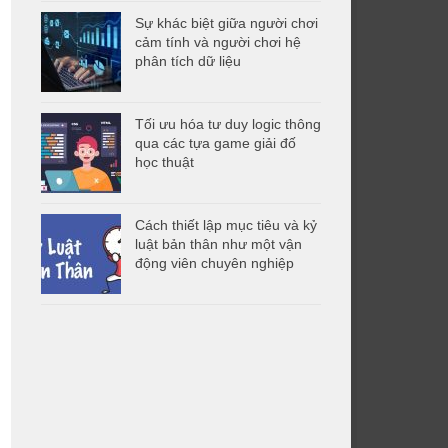
Sự khác biệt giữa người chơi
cảm tính và người chơi hệ
phân tích dữ liệu
Tối ưu hóa tư duy logic thông
qua các tựa game giải đố
học thuật
Cách thiết lập mục tiêu và kỷ
luật bản thân như một vận
động viên chuyên nghiệp