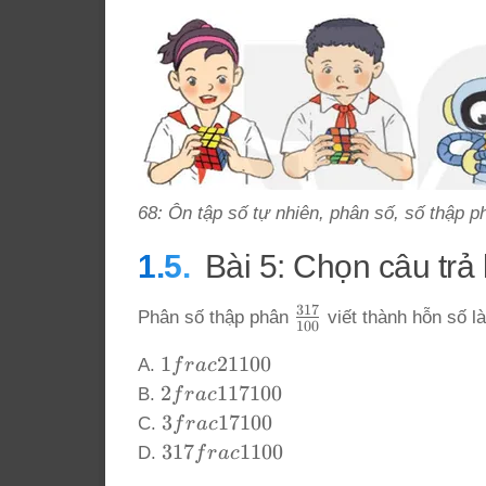
68: Ôn tập số tự nhiên, phân số, số thập ph
Bài 5: Chọn câu trả 
317
\frac{317}
Phân số thập phân
viết thành hỗn số là
100
{100}
1frac{21}
1
21
100
A.
f
r
a
c
{100}
2frac{117}
2
117
100
B.
f
r
a
c
{100}
3frac{17}
3
17
100
C.
f
r
a
c
{100}
317frac{1}
317
1
100
D.
f
r
a
c
{100}