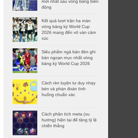
mới nhất sau vòng bảng biến
động
Kết quả lượt trận hạ màn
vòng bảng kỳ World Cup
2026 mang đến vô vàn cảm
xúc
Siêu phẩm ngả bàn đèn ghi
bàn ngoạn mục nhất vòng
bảng kỳ World Cup 2026
Cách rèn luyện tư duy nhạy
bén và phán đoán tình
huống chuẩn xác
Cách phân tích meta (xu
hướng) hiện tại để tăng tỷ lệ
chiến thắng