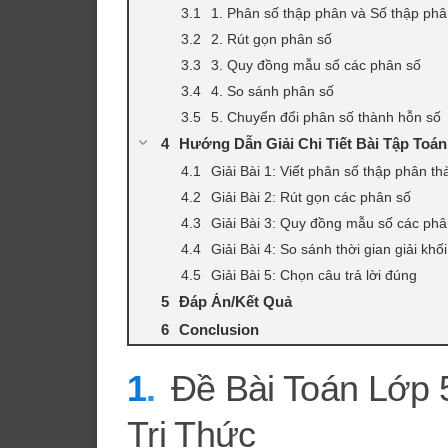
1. Phân số thập phân và Số thập ph
2. Rút gọn phân số
3. Quy đồng mẫu số các phân số
4. So sánh phân số
5. Chuyển đổi phân số thành hỗn số
Hướng Dẫn Giải Chi Tiết Bài Tập Toán
Giải Bài 1: Viết phân số thập phân t
Giải Bài 2: Rút gọn các phân số
Giải Bài 3: Quy đồng mẫu số các phâ
Giải Bài 4: So sánh thời gian giải khối
Giải Bài 5: Chọn câu trả lời đúng
Đáp Án/Kết Quả
Conclusion
Đề Bài Toán Lớp 
Tri Thức