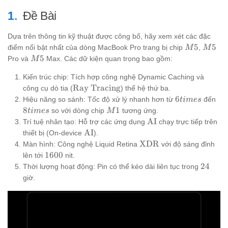
Đề Bài
Dựa trên thông tin kỹ thuật được công bố, hãy xem xét các đặc
M5
M5
5
5
điểm nổi bật nhất của dòng MacBook Pro trang bị chip
,
M
M
M5
5
Pro và
Max. Các dữ kiện quan trọng bao gồm:
M
Kiến trúc chip: Tích hợp công nghệ Dynamic Caching và
\text{Ray
Ray Tracing
công cụ dò tia (
) thế hệ thứ ba.
Tracing}
6times
8t
6
Hiệu năng so sánh: Tốc độ xử lý nhanh hơn từ
đến
t
im
es
M1
8
1
so với dòng chip
tương ứng.
t
im
es
M
\text{AI}
AI
Trí tuệ nhân tạo: Hỗ trợ các ứng dụng
chạy trực tiếp trên
\text{AI}
AI
thiết bị (On-device
).
\text{XDR}
XDR
Màn hình: Công nghệ Liquid Retina
với độ sáng đỉnh
1600
1600
lên tới
nit.
24
24
Thời lượng hoạt động: Pin có thể kéo dài liên tục trong
giờ.