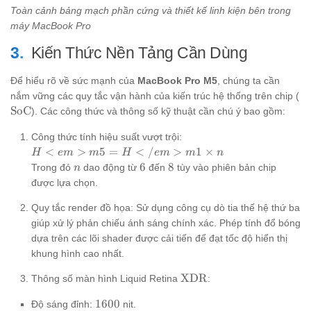
Toàn cảnh bảng mạch phần cứng và thiết kế linh kiện bên trong
máy MacBook Pro
Kiến Thức Nền Tảng Cần Dùng
Để hiểu rõ về sức mạnh của
MacBook Pro M5
, chúng ta cần
\
nắm vững các quy tắc vận hành của kiến trúc hệ thống trên chip (
SoC
). Các công thức và thông số kỹ thuật cần chú ý bao gồm:
Công thức tính hiệu suất vượt trội:
H<em>
<
>
5
=
<
/
>
1
×
H
e
m
m
H
e
m
m
n
{m5} =
n
6
8
6
8
Trong đó
dao động từ
đến
tùy vào phiên bản chip
n
H</em>
được lựa chọn.
{m1}
\times n
Quy tắc render đồ họa: Sử dụng công cụ dò tia thế hệ thứ ba
giúp xử lý phản chiếu ánh sáng chính xác. Phép tính đổ bóng
dựa trên các lõi shader được cải tiến để đạt tốc độ hiển thị
khung hình cao nhất.
\text{XDR}
XDR
Thông số màn hình Liquid Retina
:
1600
1600
Độ sáng đỉnh:
nit.