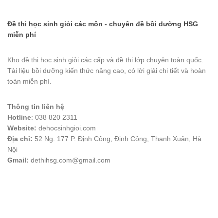
Đề thi học sinh giỏi các môn - chuyên đề bồi dưỡng HSG
miễn phí
Kho đề thi học sinh giỏi các cấp và đề thi lớp chuyên toàn quốc.
Tài liệu bồi dưỡng kiến thức nâng cao, có lời giải chi tiết và hoàn
toàn miễn phí.
Thông tin liên hệ
Hotline
: 038 820 2311
Website:
dehocsinhgioi.com
Địa chỉ:
52 Ng. 177 P. Định Công, Định Công, Thanh Xuân, Hà
Nội
Gmail:
dethihsg.com@gmail.com
vin88
 , 
game bài đổi thưởng
 , 
iwin68
 , 
Good88