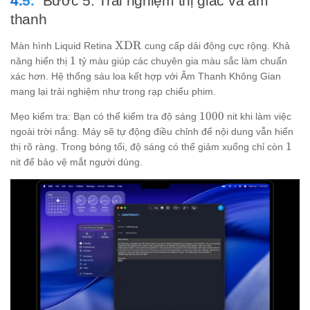
Bước 5: Trải nghiệm thị giác và âm
thanh
\text{XDR}
XDR
Màn hình Liquid Retina
cung cấp dải động cực rộng. Khả
1
1
năng hiển thị
tỷ màu giúp các chuyên gia màu sắc làm chuẩn
xác hơn. Hệ thống sáu loa kết hợp với Âm Thanh Không Gian
mang lại trải nghiệm như trong rạp chiếu phim.
1000
1000
Mẹo kiểm tra: Bạn có thể kiểm tra độ sáng
nit khi làm việc
ngoài trời nắng. Máy sẽ tự động điều chỉnh để nội dung vẫn hiển
1
1
thị rõ ràng. Trong bóng tối, độ sáng có thể giảm xuống chỉ còn
nit để bảo vệ mắt người dùng.