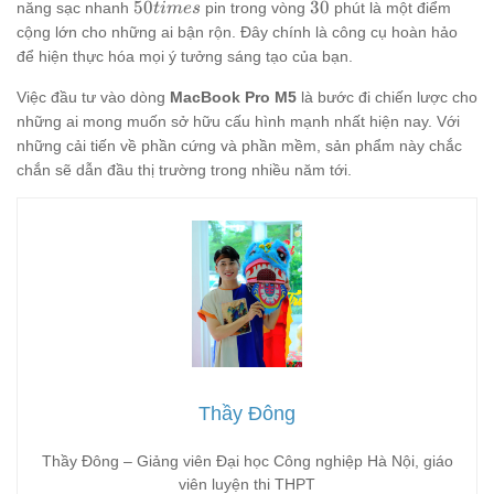
50times
30
50
30
năng sạc nhanh
pin trong vòng
phút là một điểm
t
im
es
cộng lớn cho những ai bận rộn. Đây chính là công cụ hoàn hảo
để hiện thực hóa mọi ý tưởng sáng tạo của bạn.
Việc đầu tư vào dòng
MacBook Pro M5
là bước đi chiến lược cho
những ai mong muốn sở hữu cấu hình mạnh nhất hiện nay. Với
những cải tiến về phần cứng và phần mềm, sản phẩm này chắc
chắn sẽ dẫn đầu thị trường trong nhiều năm tới.
Thầy Đông
Thầy Đông – Giảng viên Đại học Công nghiệp Hà Nội, giáo
viên luyện thi THPT