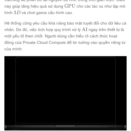
\text{GPU}
GPU
này giúp tăng hiệu quả sử dụng
cho các tác vụ như lập mô
3D
3
hình
và chơi game cấu hình cao.
D
Hệ thống cũng yêu cầu khả năng bảo mật tuyệt đối cho dữ liệu cá
\text{AI}
AI
nhân. Do đó, việc tích hợp quy trình xử lý
ngay trên thiết bị là
một yếu tố then chốt. Người dùng cần hiểu rõ cách thức hoạt
động của Private Cloud Compute để tin tưởng vào quyền riêng tư
của mình.