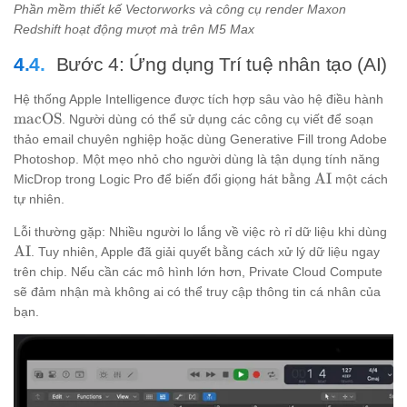
Phần mềm thiết kế Vectorworks và công cụ render Maxon
Redshift hoạt động mượt mà trên M5 Max
Bước 4: Ứng dụng Trí tuệ nhân tạo (AI)
\t
Hệ thống Apple Intelligence được tích hợp sâu vào hệ điều hành
macOS
. Người dùng có thể sử dụng các công cụ viết để soạn
thảo email chuyên nghiệp hoặc dùng Generative Fill trong Adobe
Photoshop. Một mẹo nhỏ cho người dùng là tận dụng tính năng
\text{AI}
AI
MicDrop trong Logic Pro để biến đổi giọng hát bằng
một cách
tự nhiên.
\t
Lỗi thường gặp: Nhiều người lo lắng về việc rò rỉ dữ liệu khi dùng
AI
. Tuy nhiên, Apple đã giải quyết bằng cách xử lý dữ liệu ngay
trên chip. Nếu cần các mô hình lớn hơn, Private Cloud Compute
sẽ đảm nhận mà không ai có thể truy cập thông tin cá nhân của
bạn.