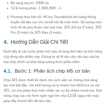
1000
1000
Độ sáng duy trì:
nit.
1.000.000:1
1.000.000
:
1
Tỷ lệ tương phản:
.
Phương thức kết nối: Hỗ trợ Thunderbolt cho băng thông
truyền dữ liệu cực lớn và kết nối đa màn hình. Số lượng màn
M5
2
M5
5
2
5
hình tối đa phụ thuộc vào loại chip:
(hỗ trợ
màn),
M
M
3
M5
4
3
5
4
Pro (
màn) và
Max (
màn).
M
Hướng Dẫn Giải Chi Tiết
Dưới đây là các bước phân tích sâu về từng linh kiện và tính năng
của dòng sản phẩm này. Chúng ta sẽ đi sâu vào cấu tạo của ba
loại chip chính và khả năng tương thích phần mềm.
Bước 1: Phân tích chip M5 cơ bản
M5
5
Chip
được thiết kế dành cho sinh viên và những nhà sáng
M
6times
M1
6
tạo mới bắt đầu. Với khối lượng xử lý nhanh hơn
so với
t
im
es
1
, nó cho phép thực hiện nhiều tác vụ đa nhiệm mượt mà. Khả
M
\text{LLM}
LLM
năng chạy các mô hình ngôn ngữ lớn như
ngay trên máy
giúp đẩy nhanh tiến độ làm việc.