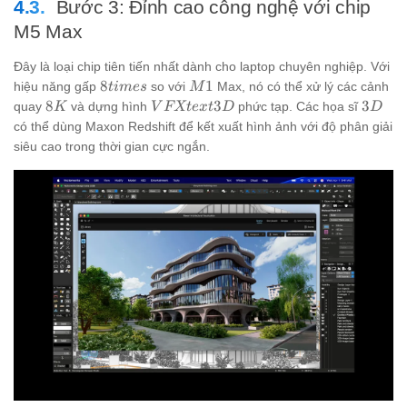
Bước 3: Đỉnh cao công nghệ với chip
M5 Max
Đây là loại chip tiên tiến nhất dành cho laptop chuyên nghiệp. Với
8times
M1
8
1
hiệu năng gấp
so với
Max, nó có thể xử lý các cảnh
t
im
es
M
8K
VFXtext{
3D
8
3
3
quay
và dựng hình
phức tạp. Các họa sĩ
K
V
FXt
e
x
t
D
D
3D}
có thể dùng Maxon Redshift để kết xuất hình ảnh với độ phân giải
siêu cao trong thời gian cực ngắn.