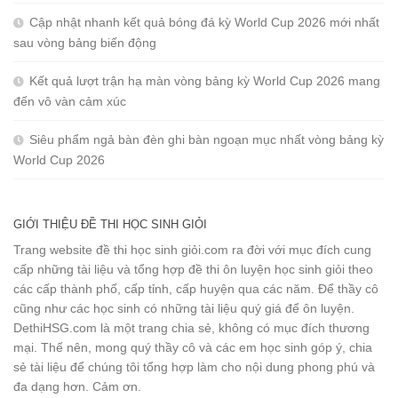
Cập nhật nhanh kết quả bóng đá kỳ World Cup 2026 mới nhất
sau vòng bảng biến động
Kết quả lượt trận hạ màn vòng bảng kỳ World Cup 2026 mang
đến vô vàn cảm xúc
Siêu phẩm ngả bàn đèn ghi bàn ngoạn mục nhất vòng bảng kỳ
World Cup 2026
GIỚI THIỆU ĐỀ THI HỌC SINH GIỎI
Trang website đề thi học sinh giỏi.com ra đời với mục đích cung
cấp những tài liệu và tổng hợp đề thi ôn luyện học sinh giỏi theo
các cấp thành phố, cấp tỉnh, cấp huyện qua các năm. Để thầy cô
cũng như các học sinh có những tài liệu quý giá để ôn luyện.
DethiHSG.com là một trang chia sẻ, không có mục đích thương
mại. Thế nên, mong quý thầy cô và các em học sinh góp ý, chia
sẻ tài liệu để chúng tôi tổng hợp làm cho nội dung phong phú và
đa dạng hơn. Cảm ơn.