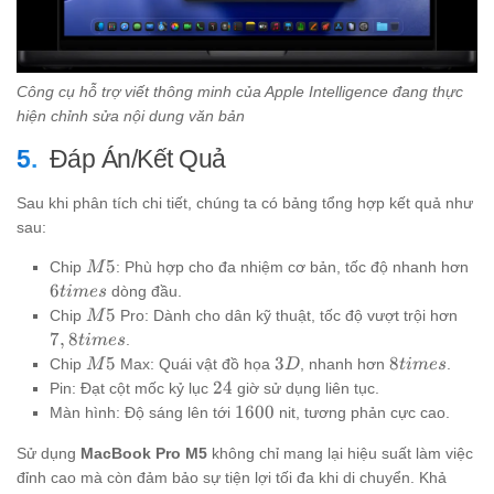
Công cụ hỗ trợ viết thông minh của Apple Intelligence đang thực
hiện chỉnh sửa nội dung văn bản
Đáp Án/Kết Quả
Sau khi phân tích chi tiết, chúng ta có bảng tổng hợp kết quả như
sau:
M5
6t
5
Chip
: Phù hợp cho đa nhiệm cơ bản, tốc độ nhanh hơn
M
6
dòng đầu.
t
im
es
M5
7,8t
5
Chip
Pro: Dành cho dân kỹ thuật, tốc độ vượt trội hơn
M
7
,
8
.
t
im
es
M5
3D
8times
5
3
8
Chip
Max: Quái vật đồ họa
, nhanh hơn
.
M
D
t
im
es
24
24
Pin: Đạt cột mốc kỷ lục
giờ sử dụng liên tục.
1600
1600
Màn hình: Độ sáng lên tới
nit, tương phản cực cao.
Sử dụng
MacBook Pro M5
không chỉ mang lại hiệu suất làm việc
đỉnh cao mà còn đảm bảo sự tiện lợi tối đa khi di chuyển. Khả