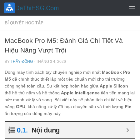
Skip to content
BÍ QUYẾT HỌC TẬP
MacBook Pro M5: Đánh Giá Chi Tiết Và
Hiệu Năng Vượt Trội
BY
THẦY ĐÔNG
·
THÁNG 3 4, 2026
Dòng máy tính xách tay chuyên nghiệp mới nhất
MacBook Pro
M5
đã chính thức thiết lập một tiêu chuẩn mới cho thị trường
công nghệ toàn cầu. Sự kết hợp hoàn hảo giữa
Apple Silicon
thế hệ thứ năm và hệ thống
Apple Intelligence
tiên tiến mang lại
sức mạnh xử lý vô song. Bài viết này sẽ phân tích chi tiết về hiệu
năng
GPU
, khả năng xử lý đồ họa chuyên sâu và thời lượng
Pin
ấn tượng của dòng máy này.
Nội dung