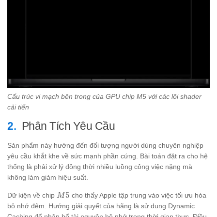
Cấu trúc vi mạch bên trong của GPU chip M5 với các lõi shader
cải tiến
Phân Tích Yêu Cầu
Sản phẩm này hướng đến đối tượng người dùng chuyên nghiệp
yêu cầu khắt khe về sức mạnh phần cứng. Bài toán đặt ra cho hệ
thống là phải xử lý đồng thời nhiều luồng công việc nặng mà
không làm giảm hiệu suất.
M5
5
Dữ kiện về chip
cho thấy Apple tập trung vào việc tối ưu hóa
M
bộ nhớ đệm. Hướng giải quyết của hãng là sử dụng Dynamic
Caching để phân bổ tài nguyên bộ nhớ trong thời gian thực. Điều