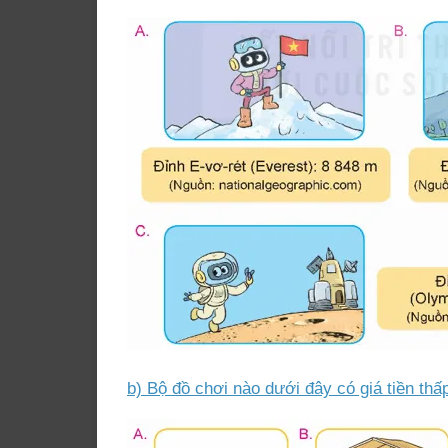
b) Bộ đồ chơi nào dưới đây có giá tiền thấ