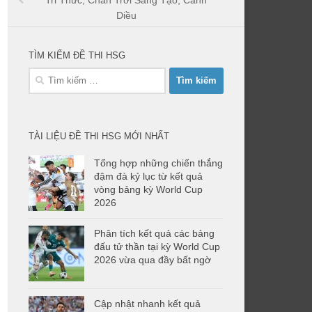
Tri Thức, Chân Trời Sáng Tạo, Cánh
Diều
TÌM KIẾM ĐỀ THI HSG
Tìm
kiếm
cho:
TÀI LIỆU ĐỀ THI HSG MỚI NHẤT
Tổng hợp những chiến thắng
đậm đà kỷ lục từ kết quả
vòng bảng kỳ World Cup
2026
Phân tích kết quả các bảng
đấu tử thần tại kỳ World Cup
2026 vừa qua đầy bất ngờ
Cập nhật nhanh kết quả