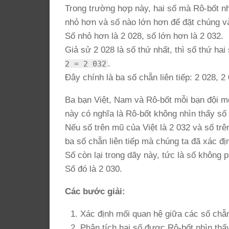
Trong trường hợp này, hai số mà Rô-bốt nh
nhỏ hơn và số nào lớn hơn để đặt chúng vào
Số nhỏ hơn là 2 028, số lớn hơn là 2 032.
Giả sử 2 028 là số thứ nhất, thì số thứ hai
.
2 = 2 032
Đây chính là ba số chẵn liên tiếp: 2 028, 2
Ba bạn Việt, Nam và Rô-bốt mỗi bạn đội m
này có nghĩa là Rô-bốt không nhìn thấy số
Nếu số trên mũ của Việt là 2 032 và số trê
ba số chẵn liên tiếp mà chúng ta đã xác địn
Số còn lại trong dãy này, tức là số không p
Số đó là 2 030.
Các bước giải:
Xác định mối quan hệ giữa các số chẵn
Phân tích hai số được Rô-bốt nhìn thấy