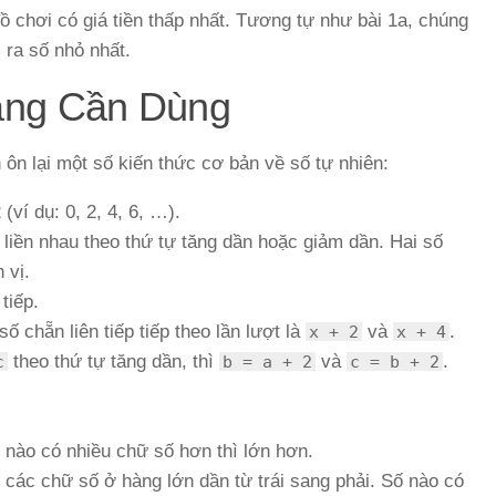
ồ chơi có giá tiền thấp nhất. Tương tự như bài 1a, chúng
m ra số nhỏ nhất.
ảng Cần Dùng
n ôn lại một số kiến thức cơ bản về số tự nhiên:
(ví dụ: 0, 2, 4, 6, …).
liền nhau theo thứ tự tăng dần hoặc giảm dần. Hai số
 vị.
tiếp.
i số chẵn liên tiếp tiếp theo lần lượt là
và
.
x + 2
x + 4
theo thứ tự tăng dần, thì
và
.
c
b = a + 2
c = b + 2
 nào có nhiều chữ số hơn thì lớn hơn.
 các chữ số ở hàng lớn dần từ trái sang phải. Số nào có