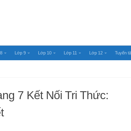
 8
Lớp 9
Lớp 10
Lớp 11
Lớp 12
Tuyển tậ
ng 7 Kết Nối Tri Thức:
t