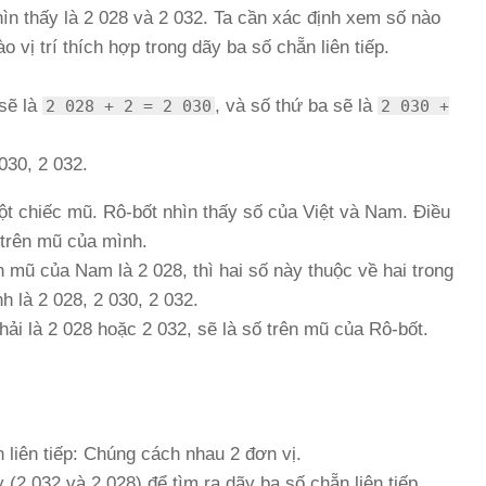
ìn thấy là 2 028 và 2 032. Ta cần xác định xem số nào
 vị trí thích hợp trong dãy ba số chẵn liên tiếp.
 sẽ là
, và số thứ ba sẽ là
2 028 + 2 = 2 030
2 030 +
 030, 2 032.
ột chiếc mũ. Rô-bốt nhìn thấy số của Việt và Nam. Điều
 trên mũ của mình.
n mũ của Nam là 2 028, thì hai số này thuộc về hai trong
h là 2 028, 2 030, 2 032.
hải là 2 028 hoặc 2 032, sẽ là số trên mũ của Rô-bốt.
 liên tiếp: Chúng cách nhau 2 đơn vị.
 (2 032 và 2 028) để tìm ra dãy ba số chẵn liên tiếp.