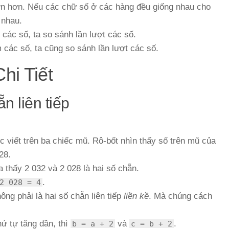
lớn hơn. Nếu các chữ số ở các hàng đều giống nhau cho
 nhau.
các số, ta so sánh lần lượt các số.
 các số, ta cũng so sánh lần lượt các số.
hi Tiết
n liên tiếp
ợc viết trên ba chiếc mũ. Rô-bốt nhìn thấy số trên mũ của
28.
a thấy 2 032 và 2 028 là hai số chẵn.
.
2 028 = 4
ông phải là hai số chẵn liên tiếp
liền kề
. Mà chúng cách
hứ tự tăng dần, thì
và
.
b = a + 2
c = b + 2