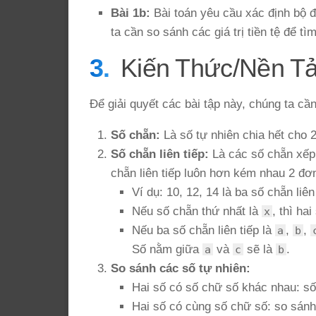
Bài 1b:
Bài toán yêu cầu xác định bộ đ
ta cần so sánh các giá trị tiền tệ để tì
Kiến Thức/Nền T
Để giải quyết các bài tập này, chúng ta cầ
Số chẵn:
Là số tự nhiên chia hết cho 2 
Số chẵn liên tiếp:
Là các số chẵn xếp 
chẵn liên tiếp luôn hơn kém nhau 2 đơn
Ví dụ: 10, 12, 14 là ba số chẵn liên 
Nếu số chẵn thứ nhất là
, thì ha
x
Nếu ba số chẵn liên tiếp là
,
,
a
b
Số nằm giữa
và
sẽ là
.
a
c
b
So sánh các số tự nhiên:
Hai số có số chữ số khác nhau: số
Hai số có cùng số chữ số: so sánh