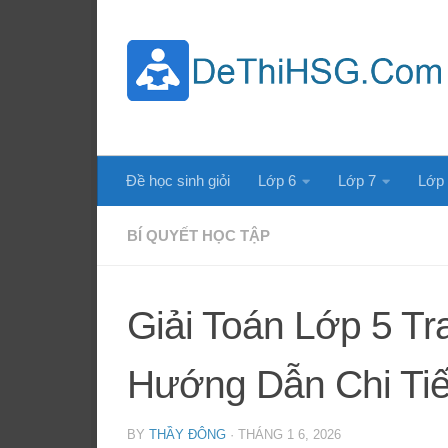
Skip to content
Đề học sinh giỏi
Lớp 6
Lớp 7
Lớp
BÍ QUYẾT HỌC TẬP
Giải Toán Lớp 5 Tra
Hướng Dẫn Chi Tiế
BY
THẦY ĐÔNG
·
THÁNG 1 6, 2026