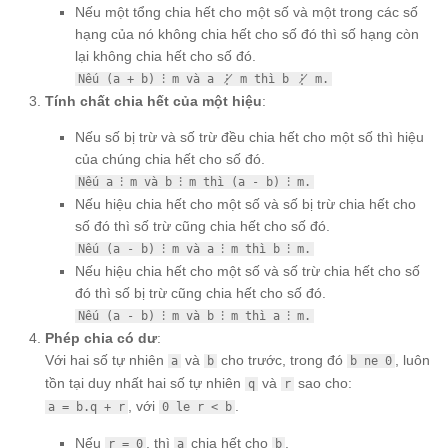
Nếu một tổng chia hết cho một số và một trong các số
hạng của nó không chia hết cho số đó thì số hạng còn
lại không chia hết cho số đó.
Nếu (a + b) ⁝ m và a ⋮̸ m thì b ⋮̸ m.
Tính chất chia hết của một hiệu
:
Nếu số bị trừ và số trừ đều chia hết cho một số thì hiệu
của chúng chia hết cho số đó.
Nếu a ⁝ m và b ⁝ m thì (a - b) ⁝ m.
Nếu hiệu chia hết cho một số và số bị trừ chia hết cho
số đó thì số trừ cũng chia hết cho số đó.
Nếu (a - b) ⁝ m và a ⁝ m thì b ⁝ m.
Nếu hiệu chia hết cho một số và số trừ chia hết cho số
đó thì số bị trừ cũng chia hết cho số đó.
Nếu (a - b) ⁝ m và b ⁝ m thì a ⁝ m.
Phép chia có dư
:
Với hai số tự nhiên
và
cho trước, trong đó
, luôn
a
b
b ne 0
tồn tại duy nhất hai số tự nhiên
và
sao cho:
q
r
, với
.
a = b.q + r
0 le r < b
Nếu
, thì
chia hết cho
.
r = 0
a
b