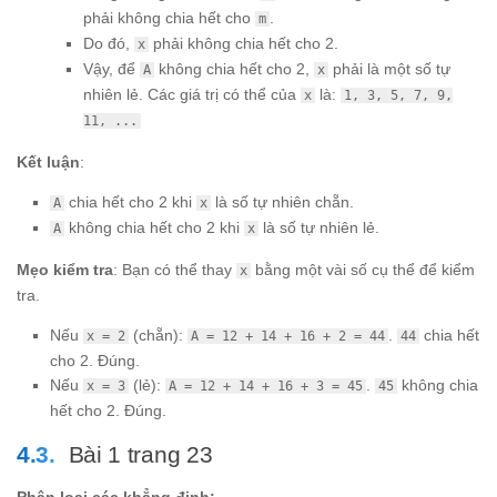
phải không chia hết cho
.
m
Do đó,
phải không chia hết cho 2.
x
Vậy, để
không chia hết cho 2,
phải là một số tự
A
x
nhiên lẻ. Các giá trị có thể của
là:
x
1, 3, 5, 7, 9,
11, ...
Kết luận
:
chia hết cho 2 khi
là số tự nhiên chẵn.
A
x
không chia hết cho 2 khi
là số tự nhiên lẻ.
A
x
Mẹo kiểm tra
: Bạn có thể thay
bằng một vài số cụ thể để kiểm
x
tra.
Nếu
(chẵn):
.
chia hết
x = 2
A = 12 + 14 + 16 + 2 = 44
44
cho 2. Đúng.
Nếu
(lẻ):
.
không chia
x = 3
A = 12 + 14 + 16 + 3 = 45
45
hết cho 2. Đúng.
Bài 1 trang 23