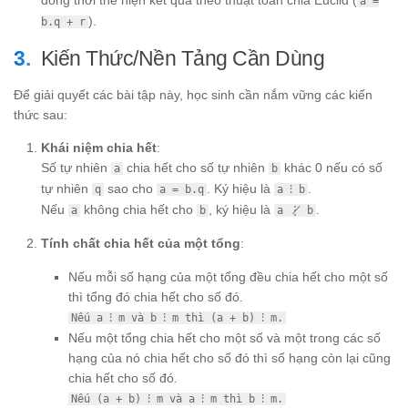
đồng thời thể hiện kết quả theo thuật toán chia Euclid (
a =
).
b.q + r
Kiến Thức/Nền Tảng Cần Dùng
Để giải quyết các bài tập này, học sinh cần nắm vững các kiến
thức sau:
Khái niệm chia hết
:
Số tự nhiên
chia hết cho số tự nhiên
khác 0 nếu có số
a
b
tự nhiên
sao cho
. Ký hiệu là
.
q
a = b.q
a ⁝ b
Nếu
không chia hết cho
, ký hiệu là
.
a
b
a ⋮̸ b
Tính chất chia hết của một tổng
:
Nếu mỗi số hạng của một tổng đều chia hết cho một số
thì tổng đó chia hết cho số đó.
Nếu a ⁝ m và b ⁝ m thì (a + b) ⁝ m.
Nếu một tổng chia hết cho một số và một trong các số
hạng của nó chia hết cho số đó thì số hạng còn lại cũng
chia hết cho số đó.
Nếu (a + b) ⁝ m và a ⁝ m thì b ⁝ m.