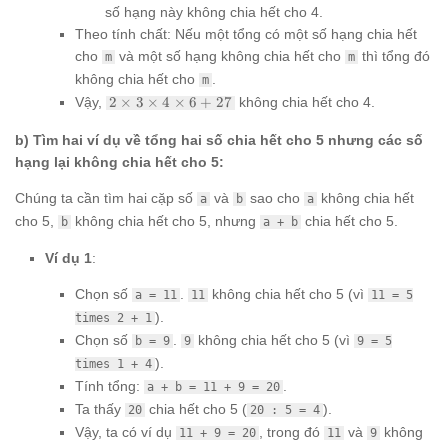
số hạng này không chia hết cho 4.
Theo tính chất: Nếu một tổng có một số hạng chia hết
cho
và một số hạng không chia hết cho
thì tổng đó
m
m
không chia hết cho
.
m
2
Vậy,
2
×
3
×
4
×
6
+
27
không chia hết cho 4.
\times
3
b) Tìm hai ví dụ về tổng hai số chia hết cho 5 nhưng các số
\times
hạng lại không chia hết cho 5:
4
\times
Chúng ta cần tìm hai cặp số
và
sao cho
không chia hết
a
b
a
6 + 27
cho 5,
không chia hết cho 5, nhưng
chia hết cho 5.
b
a + b
Ví dụ 1
:
Chọn số
.
không chia hết cho 5 (vì
a = 11
11
11 = 5
).
times 2 + 1
Chọn số
.
không chia hết cho 5 (vì
b = 9
9
9 = 5
).
times 1 + 4
Tính tổng:
.
a + b = 11 + 9 = 20
Ta thấy
chia hết cho 5 (
).
20
20 : 5 = 4
Vậy, ta có ví dụ
, trong đó
và
không
11 + 9 = 20
11
9