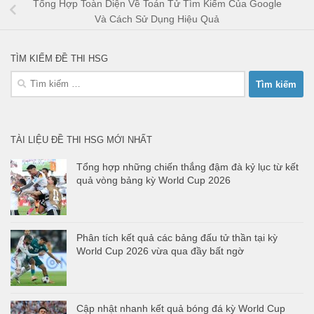
Tổng Hợp Toàn Diện Về Toán Tử Tìm Kiếm Của Google
Và Cách Sử Dụng Hiệu Quả
TÌM KIẾM ĐỀ THI HSG
Tìm
kiếm
cho:
TÀI LIỆU ĐỀ THI HSG MỚI NHẤT
Tổng hợp những chiến thắng đậm đà kỷ lục từ kết
quả vòng bảng kỳ World Cup 2026
Phân tích kết quả các bảng đấu tử thần tại kỳ
World Cup 2026 vừa qua đầy bất ngờ
Cập nhật nhanh kết quả bóng đá kỳ World Cup