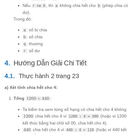
Nếu
, thì
không chia hết cho
(phép chia có
r ne 0
a
b
dư).
Trong đó:
: số bị chia
a
: số chia
b
: thương
q
: số dư
r
Hướng Dẫn Giải Chi Tiết
Thực hành 2 trang 23
a) Xét tính chia hết cho 4:
1200
Tổng
1200
+
440
:
+
440
Ta kiểm tra xem từng số hạng có chia hết cho 4 không.
1200
1200
chia hết cho 4 vì
(hoặc vì 1200
1200 : 4 = 300
kết thúc bằng hai chữ số 00, chia hết cho 4).
440
440
chia hết cho 4 vì
(hoặc vì 440 kết
440 : 4 = 110