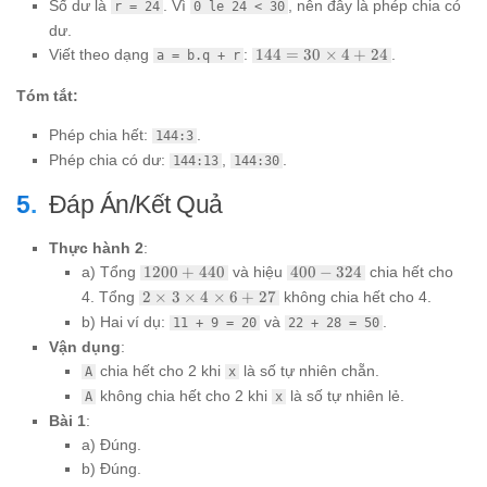
Số dư là
. Vì
, nên đây là phép chia có
r = 24
0 le 24 < 30
dư.
144 =
Viết theo dạng
:
144
=
30
×
4
+
24
.
a = b.q + r
30
\times
Tóm tắt:
4 + 24
Phép chia hết:
.
144:3
Phép chia có dư:
,
.
144:13
144:30
Đáp Án/Kết Quả
Thực hành 2
:
1200
400
a) Tổng
1200
+
440
và hiệu
400
−
324
chia hết cho
+
-
2
4. Tổng
2
×
3
×
4
×
6
+
27
không chia hết cho 4.
440
324
\times
b) Hai ví dụ:
và
.
11 + 9 = 20
22 + 28 = 50
3
Vận dụng
:
\times
4
chia hết cho 2 khi
là số tự nhiên chẵn.
A
x
\times
không chia hết cho 2 khi
là số tự nhiên lẻ.
A
x
6 + 27
Bài 1
:
a) Đúng.
b) Đúng.