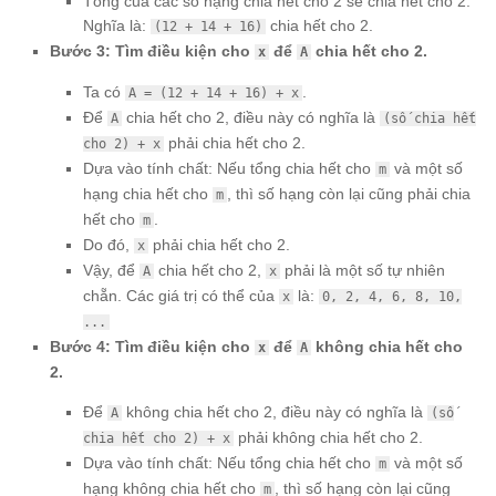
Tổng của các số hạng chia hết cho 2 sẽ chia hết cho 2.
Nghĩa là:
chia hết cho 2.
(12 + 14 + 16)
Bước 3: Tìm điều kiện cho
để
chia hết cho 2.
x
A
Ta có
.
A = (12 + 14 + 16) + x
Để
chia hết cho 2, điều này có nghĩa là
A
(số chia hết
phải chia hết cho 2.
cho 2) + x
Dựa vào tính chất: Nếu tổng chia hết cho
và một số
m
hạng chia hết cho
, thì số hạng còn lại cũng phải chia
m
hết cho
.
m
Do đó,
phải chia hết cho 2.
x
Vậy, để
chia hết cho 2,
phải là một số tự nhiên
A
x
chẵn. Các giá trị có thể của
là:
x
0, 2, 4, 6, 8, 10,
...
Bước 4: Tìm điều kiện cho
để
không chia hết cho
x
A
2.
Để
không chia hết cho 2, điều này có nghĩa là
A
(số
phải không chia hết cho 2.
chia hết cho 2) + x
Dựa vào tính chất: Nếu tổng chia hết cho
và một số
m
hạng không chia hết cho
, thì số hạng còn lại cũng
m