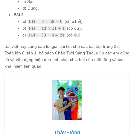
c) Sai.
d) Đúng.
Bài 2
:
144 =
a)
144
=
3
×
48
+
0
(chia hết).
3
144 =
b)
144
=
13
×
11
+
1
(có dư).
\times
13
144 =
c)
144
=
30
×
4
+
24
(có dư).
48 + 0
\times
30
11 + 1
\times
Bài viết này cung cấp lời giải chi tiết cho các bài tập trang 23,
4 + 24
Toán lớp 6, tập 1, bộ sách Chân Trời Sáng Tạo, giúp các em củng
cố và vận dụng hiệu quả tính chất chia hết của một tổng và các
khái niệm liên quan.
Thầy Đông