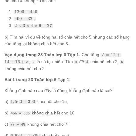
hết cho 4 không? Tại sao?
1200
1200
+
440
+
400
400
−
324
440
-
2
2
×
3
×
4
×
6
+
27
324
\times
3
b) Tìm hai ví dụ về tổng hai số chia hết cho 5 nhưng các số hạng
\times
của tổng lại không chia hết cho 5.
4
\times
A
Vận dụng trang 23 Toán lớp 6 Tập 1:
Cho tổng
=
12
+
A
6 + 27
=
14
+
16
+
,
là số tự nhiên. Tìm
để
chia hết cho 2;
x
x
x
A
A
12
không chia hết cho 2.
+
14
+
Bài 1 trang 23 Toán lớp 6 Tập 1:
16
+
Khẳng định nào sau đây là đúng, khẳng định nào là sai?
x
1,560
a)
1
,
560
+
390
chia hết cho 15;
+
390
b)
không chia hết cho 10;
456 + 555
c)
không chia hết cho 7;
77 + 49
6,624
d)
6
,
624
−
1
,
806
chia hết cho 6.