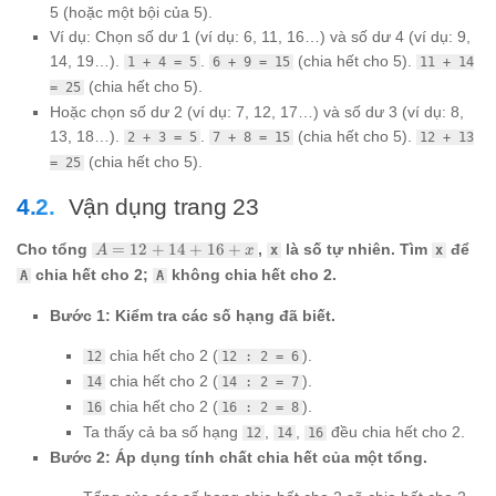
5 (hoặc một bội của 5).
Ví dụ: Chọn số dư 1 (ví dụ: 6, 11, 16…) và số dư 4 (ví dụ: 9,
14, 19…).
.
(chia hết cho 5).
1 + 4 = 5
6 + 9 = 15
11 + 14
(chia hết cho 5).
= 25
Hoặc chọn số dư 2 (ví dụ: 7, 12, 17…) và số dư 3 (ví dụ: 8,
13, 18…).
.
(chia hết cho 5).
2 + 3 = 5
7 + 8 = 15
12 + 13
(chia hết cho 5).
= 25
Vận dụng trang 23
A
Cho tổng
=
12
+
14
+
16
+
,
là số tự nhiên. Tìm
để
A
x
x
x
=
chia hết cho 2;
không chia hết cho 2.
A
A
12
+
Bước 1: Kiểm tra các số hạng đã biết.
14
+
chia hết cho 2 (
).
12
12 : 2 = 6
16
+
chia hết cho 2 (
).
14
14 : 2 = 7
x
chia hết cho 2 (
).
16
16 : 2 = 8
Ta thấy cả ba số hạng
,
,
đều chia hết cho 2.
12
14
16
Bước 2: Áp dụng tính chất chia hết của một tổng.