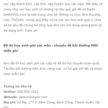
các cấp thành phố, cấp tỉnh, cấp huyện qua các năm. Để thầy cô
cũng như các học sinh có những tài liệu quý giá để ôn luyện.
DethiHSG.com là một trang chia sẻ, không có mục đích thương
mại. Thế nên, mong quý thầy cô và các em học sinh góp ý, chia
sẻ tài liệu để chúng tôi tổng hợp làm cho nội dung phong phú và
đa dạng hơn. Cảm ơn.
Đề thi học sinh giỏi các môn - chuyên đề bồi dưỡng HSG
miễn phí
Kho đề thi học sinh giỏi các cấp và đề thi lớp chuyên toàn quốc.
Tài liệu bồi dưỡng kiến thức nâng cao, có lời giải chi tiết và hoàn
toàn miễn phí.
Thông tin liên hệ
Hotline
: 038 820 2311
Website:
dehocsinhgioi.com
Địa chỉ:
52 Ng. 177 P. Định Công, Định Công, Thanh Xuân, Hà
Nội