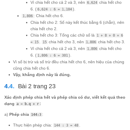
Vì chia hết cho cả 2 và 3, nên
chia hết cho
6,624
6. (
).
6,624 : 6 = 1,104
: Chia hết cho 6.
1,806
Chia hết cho 2: Số này kết thúc bằng 6 (chẵn), nên
chia hết cho 2.
Chia hết cho 3: Tổng các chữ số là
1 + 8 + 0 + 6
.
chia hết cho 3, nên
chia hết cho 3.
= 15
15
1,806
Vì chia hết cho cả 2 và 3, nên
chia hết cho
1,806
6. (
).
1,806 : 6 = 301
Vì số bị trừ và số trừ đều chia hết cho 6, nên hiệu của chúng
cũng chia hết cho 6.
Vậy, khẳng định này là đúng.
Bài 2 trang 23
Xác định phép chia hết và phép chia có dư, viết kết quả theo
dạng
:
a = b.q + r
a)
Phép chia
:
144:3
Thực hiện phép chia:
.
144 : 3 = 48