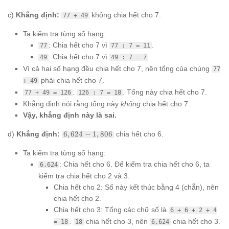
c)
Khẳng định:
không chia hết cho 7.
77 + 49
Ta kiểm tra từng số hạng:
: Chia hết cho 7 vì
.
77
77 : 7 = 11
: Chia hết cho 7 vì
.
49
49 : 7 = 7
Vì cả hai số hạng đều chia hết cho 7, nên tổng của chúng
77
phải chia hết cho 7.
+ 49
.
. Tổng này chia hết cho 7.
77 + 49 = 126
126 : 7 = 18
Khẳng định nói rằng tổng này
không
chia hết cho 7.
Vậy, khẳng định này là sai.
6,624
d)
Khẳng định:
6
,
624
−
1
,
806
chia hết cho 6.
-
1,806
Ta kiểm tra từng số hạng:
: Chia hết cho 6. Để kiểm tra chia hết cho 6, ta
6,624
kiểm tra chia hết cho 2 và 3.
Chia hết cho 2: Số này kết thúc bằng 4 (chẵn), nên
chia hết cho 2.
Chia hết cho 3: Tổng các chữ số là
6 + 6 + 2 + 4
.
chia hết cho 3, nên
chia hết cho 3.
= 18
18
6,624