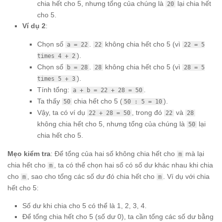
chia hết cho 5, nhưng tổng của chúng là
lại chia hết
20
cho 5.
Ví dụ 2
:
Chọn số
.
không chia hết cho 5 (vì
a = 22
22
22 = 5
).
times 4 + 2
Chọn số
.
không chia hết cho 5 (vì
b = 28
28
28 = 5
).
times 5 + 3
Tính tổng:
.
a + b = 22 + 28 = 50
Ta thấy
chia hết cho 5 (
).
50
50 : 5 = 10
Vậy, ta có ví dụ
, trong đó
và
22 + 28 = 50
22
28
không chia hết cho 5, nhưng tổng của chúng là
lại
50
chia hết cho 5.
Mẹo kiểm tra
: Để tổng của hai số không chia hết cho
mà lại
m
chia hết cho
, ta có thể chọn hai số có số dư khác nhau khi chia
m
cho
, sao cho tổng các số dư đó chia hết cho
. Ví dụ với chia
m
m
hết cho 5:
Số dư khi chia cho 5 có thể là 1, 2, 3, 4.
Để tổng chia hết cho 5 (số dư 0), ta cần tổng các số dư bằng