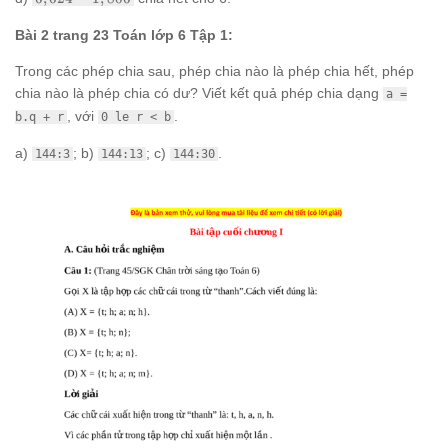
-
1,806
Bài 2 trang 23 Toán lớp 6 Tập 1:
Trong các phép chia sau, phép chia nào là phép chia hết, phép
chia nào là phép chia có dư? Viết kết quả phép chia dạng
a =
, với
.
b.q + r
0 le r < b
a)
; b)
; c)
.
144:3
144:13
144:30