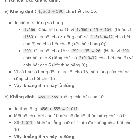
Phân loại các khẳng định:
1,560
a)
Khẳng định:
1
,
560
+
390
chia hết cho 15.
+
390
Ta kiểm tra từng số hạng:
: Chia hết cho 15 vì
. (Hoặc vì
1,560
1,560 : 15 = 104
chia hết cho 3 (tổng chữ số
chia hết
1560
1+5+6+0=12
cho 3) và chia hết cho 5 (kết thúc bằng 0)).
: Chia hết cho 15 vì
. (Hoặc vì
390
390 : 15 = 26
390
chia hết cho 3 (tổng chữ số
chia hết cho 3) và
3+9+0=12
chia hết cho 5 (kết thúc bằng 0)).
Vì cả hai số hạng đều chia hết cho 15, nên tổng của chúng
cũng chia hết cho 15.
Vậy, khẳng định này là đúng.
b)
Khẳng định:
không chia hết cho 10.
456 + 555
Ta tính tổng:
.
456 + 555 = 1,011
Một số chia hết cho 10 nếu số đó kết thúc bằng chữ số 0.
Số
kết thúc bằng chữ số 1, do đó không chia hết cho
1,011
10.
Vậy, khẳng định này là đúng.