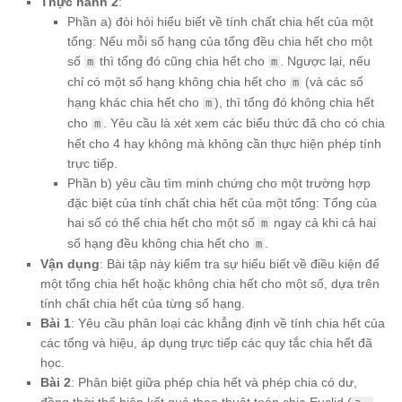
Thực hành 2
:
Phần a) đòi hỏi hiểu biết về tính chất chia hết của một
tổng: Nếu mỗi số hạng của tổng đều chia hết cho một
số
thì tổng đó cũng chia hết cho
. Ngược lại, nếu
m
m
chỉ có một số hạng không chia hết cho
(và các số
m
hạng khác chia hết cho
), thì tổng đó không chia hết
m
cho
. Yêu cầu là xét xem các biểu thức đã cho có chia
m
hết cho 4 hay không mà không cần thực hiện phép tính
trực tiếp.
Phần b) yêu cầu tìm minh chứng cho một trường hợp
đặc biệt của tính chất chia hết của một tổng: Tổng của
hai số có thể chia hết cho một số
ngay cả khi cả hai
m
số hạng đều không chia hết cho
.
m
Vận dụng
: Bài tập này kiểm tra sự hiểu biết về điều kiện để
một tổng chia hết hoặc không chia hết cho một số, dựa trên
tính chất chia hết của từng số hạng.
Bài 1
: Yêu cầu phân loại các khẳng định về tính chia hết của
các tổng và hiệu, áp dụng trực tiếp các quy tắc chia hết đã
học.
Bài 2
: Phân biệt giữa phép chia hết và phép chia có dư,