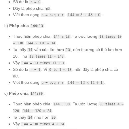
Số dư là
.
r = 0
Đây là phép chia hết.
144 =
Viết theo dạng
:
144
=
3
×
48
+
0
.
a = b.q + r
3
\times
b)
Phép chia
:
144:13
48 + 0
Thực hiện phép chia:
. Ta ước lượng
144 : 13
13 times 10
.
.
= 130
144 - 130 = 14
Ta thấy
vẫn còn lớn hơn
, nên thương có thể lớn hơn
14
13
10. Thử
.
13 times 11 = 143
Vậy
.
144 = 13 times 11 + 1
Số dư là
. Vì
, nên đây là phép chia có
r = 1
0 le 1 < 13
dư.
144 =
Viết theo dạng
:
144
=
13
×
11
+
1
.
a = b.q + r
13
\times
c)
Phép chia
:
144:30
11 + 1
Thực hiện phép chia:
. Ta ước lượng
144 : 30
30 times 4 =
.
.
120
144 - 120 = 24
Ta thấy
nhỏ hơn
.
24
30
Vậy
.
144 = 30 times 4 + 24