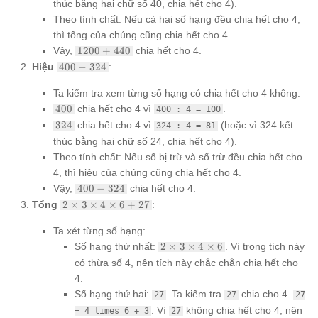
thúc bằng hai chữ số 40, chia hết cho 4).
Theo tính chất: Nếu cả hai số hạng đều chia hết cho 4,
thì tổng của chúng cũng chia hết cho 4.
1200
Vậy,
1200
+
440
chia hết cho 4.
+
400
Hiệu
400
−
324
:
440
-
324
Ta kiểm tra xem từng số hạng có chia hết cho 4 không.
400
400
chia hết cho 4 vì
.
400 : 4 = 100
324
324
chia hết cho 4 vì
(hoặc vì 324 kết
324 : 4 = 81
thúc bằng hai chữ số 24, chia hết cho 4).
Theo tính chất: Nếu số bị trừ và số trừ đều chia hết cho
4, thì hiệu của chúng cũng chia hết cho 4.
400
Vậy,
400
−
324
chia hết cho 4.
-
2
Tổng
2
×
3
×
4
×
6
+
27
:
324
\times
3
Ta xét từng số hạng:
\times
2
Số hạng thứ nhất:
2
×
3
×
4
×
6
. Vì trong tích này
4
\times
\times
có thừa số 4, nên tích này chắc chắn chia hết cho
3
6 + 27
4.
\times
4
Số hạng thứ hai:
. Ta kiểm tra
chia cho 4.
27
27
27
\times
. Vì
không chia hết cho 4, nên
= 4 times 6 + 3
27
6