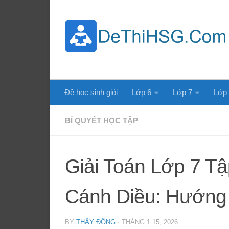
Skip to content
Đề học sinh giỏi
Lớp 6
Lớp 7
Lớp
BÍ QUYẾT HỌC TẬP
Giải Toán Lớp 7 Tậ
Cánh Diều: Hướng 
BY
THẦY ĐÔNG
·
THÁNG 1 15, 2026