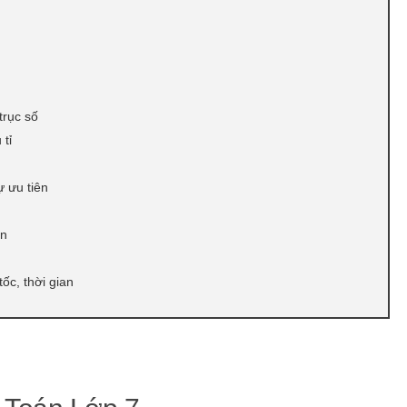
trục số
 tỉ
ự ưu tiên
ần
ốc, thời gian