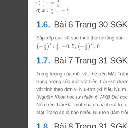
\frac{1}
{2} =
\frac{1}
2
4
\frac{2}
=
c)
x
+ \left(
3
5
{2}
\frac{1}
{3} =
{3}x =
1
2
x :
:
=
−
\frac{1}
d)
x
3
5
\times
{3}
\frac{1}
\frac{4}
\frac{1}
{3}
\left(
{2}
{5}
Bài 6 Trang 30 SGK
{3} = -
\right)^2
\frac{1}
\frac{2}
\times
{2}
{5}
\frac{1}
Sắp xếp các số sau theo thứ tự tăng dần:
\right)^3
2
2
\left(-
{4}
1
1
1
−
;
;
−
0
,
5
;
−
;
0
(
)
(
)
\right]
2
3
3
\frac{1}
{2}\right)^2;
Bài 7 Trang 31 SGK
\frac{1}{3};
-0,5; \left(-
Trọng lượng của một vật thể trên Mặt Trăng
\frac{1}
trọng lượng của một vật trên Trái Đất được
{3}\right)^2;
vật tính theo đơn vị Niu-tơn (kí hiệu N); m
0
(Nguồn: Khoa học tự nhiên 6, NXB Đại họ
Nếu trên Trái Đất một nhà du hành vũ trụ c
Mặt Trăng sẽ là bao nhiêu Niu-tơn (làm tr
Bài 8 Trang 31 SGK