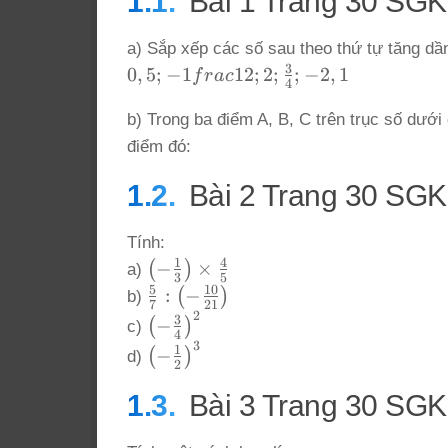
Bài 1 Trang 30 SGK
a) Sắp xếp các số sau theo thứ tự tăng dầ
3
0,5;
0
,
5
;
−
1
1
2
;
2
;
;
−
2
,
1
f
r
a
c
4
-1frac{1}
b) Trong ba điểm A, B, C trên trục số dưới
{2}; 2;
\frac{3}
điểm đó:
{4}; -2,1
Bài 2 Trang 30 SGK
Tính:
1
4
\left(-
−
×
(
)
a)
3
5
\frac{1}
5
10
\frac{5}
:
−
(
)
b)
7
21
{3}\right)
2
{7} : \left(-
\left(-
3
−
(
)
c)
4
\times
\frac{10}
\frac{3}
3
\left(-
1
−
(
)
d)
\frac{4}
{21}\right)
2
{4}\right)^2
\frac{1}
{5}
{2}\right)^3
Bài 3 Trang 30 SGK