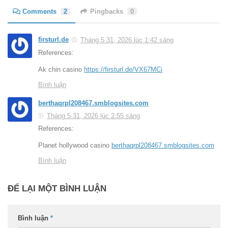
Comments
2
Pingbacks
0
firsturl.de
Tháng 5 31, 2026 lúc 1:42 sáng
References:
Ak chin casino
https://firsturl.de/VX67MCi
Bình luận
berthaqrpl208467.smblogsites.com
Tháng 5 31, 2026 lúc 2:55 sáng
References:
Planet hollywood casino
berthaqrpl208467.smblogsites.com
Bình luận
ĐỂ LẠI MỘT BÌNH LUẬN
Bình luận
*