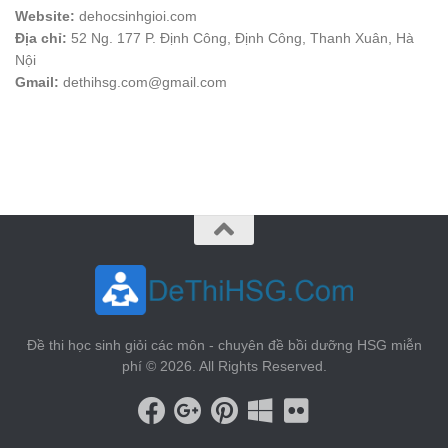
Website:
dehocsinhgioi.com
Địa chỉ:
52 Ng. 177 P. Định Công, Định Công, Thanh Xuân, Hà
Nội
Gmail:
dethihsg.com@gmail.com
vin88
 , 
game bài đổi thưởng
 , 
iwin68
 , 
Good88
Đề thi học sinh giỏi các môn - chuyên đề bồi dưỡng HSG miễn
phí © 2026. All Rights Reserved.