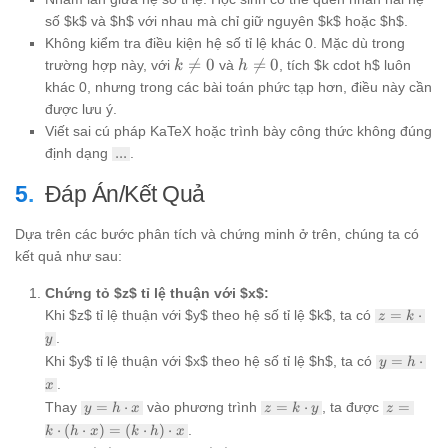
2 = 6
số $k$ và $h$ với nhau mà chỉ giữ nguyên $k$ hoặc $h$.
Không kiểm tra điều kiện hệ số tỉ lệ khác 0. Mặc dù trong
k
h

=
0

=
0
trường hợp này, với
và
, tích $k cdot h$ luôn
k
h
\ne
\ne
khác 0, nhưng trong các bài toán phức tạp hơn, điều này cần
0
0
được lưu ý.
Viết sai cú pháp KaTeX hoặc trình bày công thức không đúng
...
định dạng
...
.
Đáp Án/Kết Quả
Dựa trên các bước phân tích và chứng minh ở trên, chúng ta có
kết quả như sau:
Chứng tỏ $z$ tỉ lệ thuận với $x$:
z = k
Khi $z$ tỉ lệ thuận với $y$ theo hệ số tỉ lệ $k$, ta có
=
⋅
z
k
\cdot
.
y
y
y = h
Khi $y$ tỉ lệ thuận với $x$ theo hệ số tỉ lệ $h$, ta có
=
⋅
y
h
\cdot
.
x
x
y = h
z = k
z = k
Thay
=
⋅
vào phương trình
=
⋅
, ta được
=
y
h
x
z
k
y
z
\cdot
\cdot
\cdot
⋅
(
⋅
)
=
(
⋅
)
⋅
.
k
h
x
k
h
x
x
y
(h