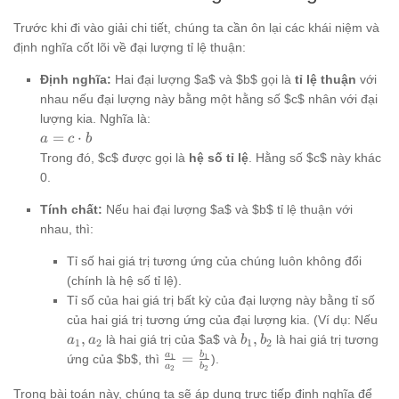
Trước khi đi vào giải chi tiết, chúng ta cần ôn lại các khái niệm và
định nghĩa cốt lõi về đại lượng tỉ lệ thuận:
Định nghĩa:
Hai đại lượng $a$ và $b$ gọi là
tỉ lệ thuận
với
nhau nếu đại lượng này bằng một hằng số $c$ nhân với đại
lượng kia. Nghĩa là:
a = c
=
⋅
a
c
b
\cdot
Trong đó, $c$ được gọi là
hệ số tỉ lệ
. Hằng số $c$ này khác
b
0.
Tính chất:
Nếu hai đại lượng $a$ và $b$ tỉ lệ thuận với
nhau, thì:
Tỉ số hai giá trị tương ứng của chúng luôn không đổi
(chính là hệ số tỉ lệ).
Tỉ số của hai giá trị bất kỳ của đại lượng này bằng tỉ số
a_1
của hai giá trị tương ứng của đại lượng kia. (Ví dụ: Nếu
a_
b_1,
,
,
là hai giá trị của $a$ và
là hai giá trị tương
a
a
b
b
1
2
1
2
b_2
\frac{a_1}
a
b
=
1
1
ứng của $b$, thì
).
a
b
2
2
{a_2} =
\frac{b_1}
Trong bài toán này, chúng ta sẽ áp dụng trực tiếp định nghĩa để