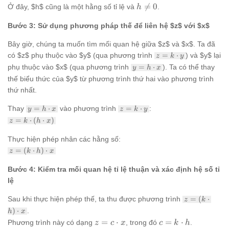
\cdot
h

=
0
Ở đây, $h$ cũng là một hằng số tỉ lệ và
.
h
x
\ne
Bước 3: Sử dụng phương pháp thế để liên hệ $z$ với $x$
0
Bây giờ, chúng ta muốn tìm mối quan hệ giữa $z$ và $x$. Ta đã
z = k
có $z$ phụ thuộc vào $y$ (qua phương trình
=
⋅
) và $y$ lại
z
k
y
\cdot
y = h
phụ thuộc vào $x$ (qua phương trình
=
⋅
). Ta có thể thay
y
h
x
y
\cdot
thế biểu thức của $y$ từ phương trình thứ hai vào phương trình
x
thứ nhất.
y = h
z = k
Thay
=
⋅
vào phương trình
=
⋅
:
y
h
x
z
k
y
\cdot
\cdot
z = k
=
⋅
(
⋅
)
z
k
h
x
x
y
\cdot
(h
Thực hiện phép nhân các hằng số:
\cdot
z =
=
(
⋅
)
⋅
z
k
h
x
x)
(k
\cdot
Bước 4: Kiểm tra mối quan hệ tỉ lệ thuận và xác định hệ số tỉ
h)
lệ
\cdot
x
z =
Sau khi thực hiện phép thế, ta thu được phương trình
=
(
⋅
z
k
(k
)
⋅
.
h
x
\cdot
z = c
c = k
=
⋅
=
⋅
Phương trình này có dạng
, trong đó
.
z
c
x
c
k
h
h)