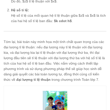
Do đó, $z$ tỉ lệ thuận với $x$.
\cdot
x) =
(k
Hệ số tỉ lệ:
\cdot
Hệ số tỉ lệ của mối quan hệ tỉ lệ thuận giữa $z$ và $x$ là tích
h)
của hai hệ số tỉ lệ ban đầu:
$k cdot h$
.
\cdot
x
Tóm lại, bài toán này minh họa một tính chất quan trọng của các
đại lượng tỉ lệ thuận: nếu đại lượng này tỉ lệ thuận với đại lượng
kia, và đại lượng kia lại tỉ lệ thuận với đại lượng thứ ba, thì đại
lượng đầu tiên sẽ tỉ lệ thuận với đại lượng thứ ba với hệ số tỉ lệ là
tích của hai hệ số tỉ lệ ban đầu. Việc nắm vững cách thiết lập
phương trình và sử dụng phương pháp thế sẽ giúp học sinh dễ
dàng giải quyết các bài toán tương tự, đồng thời củng cố kiến
thức về
đại lượng tỉ lệ thuận
trong chương trình Toán lớp 7.