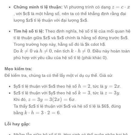
\cdot
\cdot
\cdot
z = c
=
⋅
x
Chứng minh tỉ lệ thuận:
Vì phương trình có dạng
x
h
z
c
x
\cdot
, với $c$ là một hằng số, nên ta có thể khẳng định rằng đại
x
lượng $z$ tỉ lệ thuận với đại lượng $x$.
Tìm hệ số tỉ lệ:
Theo định nghĩa, hệ số tỉ lệ của mối quan hệ
tỉ lệ thuận giữa $z$ và $x$ chính là hằng số đứng trước $x$.
Trong trường hợp này, hằng số đó là $k cdot h$.
k
h
k

=
0

=
0
⋅

=
0
Do
và
, nên tích
. Điều này hoàn toàn
k
h
k
h
\ne
\ne
\cdot
phù hợp với yêu cầu của hệ số tỉ lệ (phải khác 0).
0
0
h \ne
0
Mẹo kiểm tra:
Để kiểm tra, chúng ta có thể lấy một ví dụ cụ thể. Giả sử:
h=2
y=2x
=
2
=
2
$y$ tỉ lệ thuận với $x$ theo hệ số
, tức là
.
h
y
x
k=3
z=3y
=
3
=
3
$z$ tỉ lệ thuận với $y$ theo hệ số
, tức là
.
k
z
y
z =
=
3
=
3
(
2
)
=
6
Khi đó,
.
z
y
x
x
3y =
Ta thấy $z$ tỉ lệ thuận với $x$ và hệ số tỉ lệ là $6$, đúng
3(2x)
k
⋅
=
3
⋅
2
=
6
bằng
.
k
h
= 6x
\cdot
Lỗi hay gặp:
h = 3
\cdot
Nhầm lẫn giữa hệ số tỉ lệ. Học sinh có thể quên nhân hai hệ