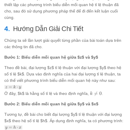
{b_2}
thiết lập các phương trình biểu diễn mối quan hệ tỉ lệ thuận đã
cho, sau đó sử dụng phương pháp thế để đi đến kết luận cuối
cùng.
Hướng Dẫn Giải Chi Tiết
Chúng ta sẽ lần lượt giải quyết từng phần của bài toán dựa trên
các thông tin đã cho.
Bước 1: Biểu diễn mối quan hệ giữa $z$ và $y$
Theo đề bài, đại lượng $z$ tỉ lệ thuận với đại lượng $y$ theo hệ
số tỉ lệ $k$. Dựa vào định nghĩa của hai đại lượng tỉ lệ thuận, ta
có thể viết phương trình biểu diễn mối quan hệ này như sau:
z = k
=
⋅
z
k
y
\cdot
k

=
0
Ở đây, $k$ là hằng số tỉ lệ và theo định nghĩa,
.
k
y
\ne
Bước 2: Biểu diễn mối quan hệ giữa $y$ và $x$
0
Tương tự, đề bài cho biết đại lượng $y$ tỉ lệ thuận với đại lượng
$x$ theo hệ số tỉ lệ $h$. Áp dụng định nghĩa, ta có phương trình:
y = h
=
⋅
y
h
x