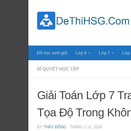
Skip to content
Đề học sinh giỏi
Lớp 6
Lớp 7
Lớp
BÍ QUYẾT HỌC TẬP
Giải Toán Lớp 7 Tr
Tọa Độ Trong Khô
BY
THẦY ĐÔNG
·
THÁNG 1 14, 2026