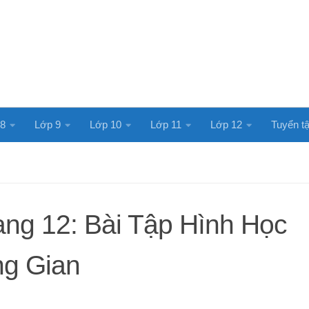
 8
Lớp 9
Lớp 10
Lớp 11
Lớp 12
Tuyển tậ
ang 12: Bài Tập Hình Học
ng Gian