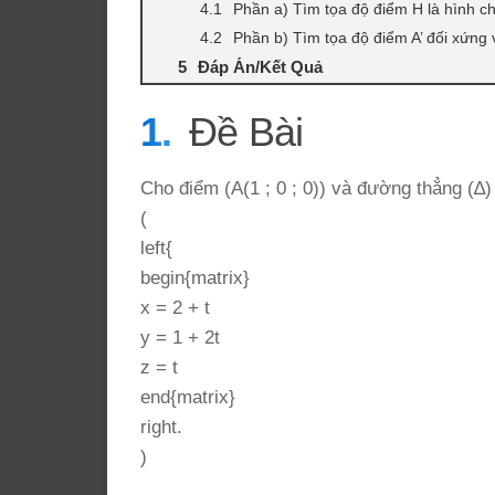
Phần a) Tìm tọa độ điểm H là hình c
Phần b) Tìm tọa độ điểm A’ đối xứng
Đáp Án/Kết Quả
Đề Bài
Cho điểm (A(1 ; 0 ; 0)) và đường thẳng (∆
(
left{
begin{matrix}
x = 2 + t
y = 1 + 2t
z = t
end{matrix}
right.
)