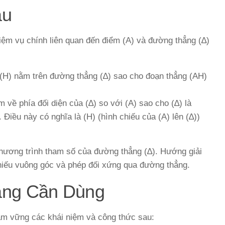
ầu
hiệm vụ chính liên quan đến điểm (A) và đường thẳng (∆)
H) nằm trên đường thẳng (∆) sao cho đoạn thẳng (AH)
 về phía đối diện của (∆) so với (A) sao cho (∆) là
 Điều này có nghĩa là (H) (hình chiếu của (A) lên (∆))
phương trình tham số của đường thẳng (∆). Hướng giải
chiếu vuông góc và phép đối xứng qua đường thẳng.
ảng Cần Dùng
nắm vững các khái niệm và công thức sau: