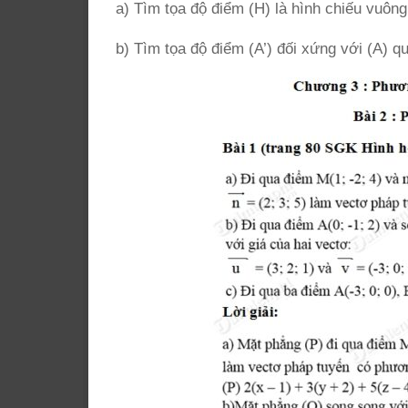
a) Tìm tọa độ điểm (H) là hình chiếu vuông
b) Tìm tọa độ điểm (A’) đối xứng với (A) q