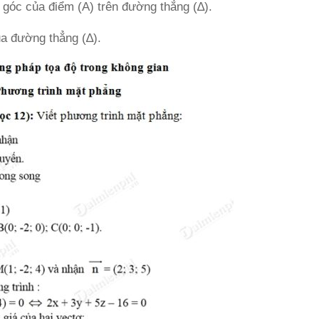
 góc của điểm (A) trên đường thẳng (∆).
ua đường thẳng (∆).