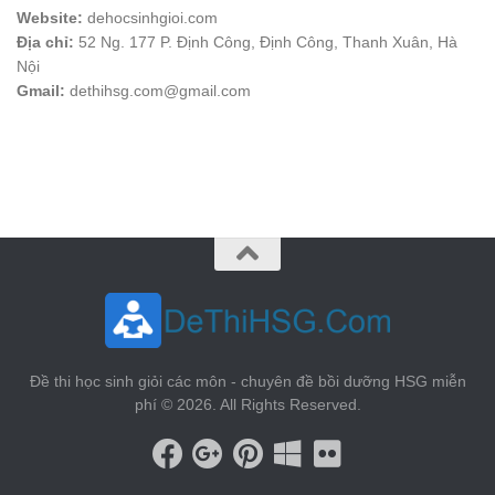
Website:
dehocsinhgioi.com
Địa chỉ:
52 Ng. 177 P. Định Công, Định Công, Thanh Xuân, Hà
Nội
Gmail:
dethihsg.com@gmail.com
vin88
 , 
game bài đổi thưởng
 , 
iwin68
 , 
Good88
Đề thi học sinh giỏi các môn - chuyên đề bồi dưỡng HSG miễn
phí © 2026. All Rights Reserved.