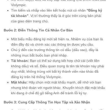
Violympic.
Tìm kiếm và nhấp vào liên kết hoặc nút có nhãn
“Đăng ký
tài khoản”
. Vị trí thường thấy là ở góc trên cùng bên phải
của giao diện trang chủ.
Bước 2: Điền Thông Tin Cá Nhân Cơ Bản
Một biểu mẫu đăng ký mới sẽ hiện ra. Nhiệm vụ của bạn là
điền đầy đủ và chính xác các thông tin được yêu cầu.
Chú ý đến các trường thông tin có dấu
(dấu sao), đây là
những mục bắt buộc bạn phải nhập.
Tài khoản:
Bạn có thể sử dụng kết hợp chữ cái (viết liền
không dấu) và số. Điều quan trọng là tên tài khoản này phải
duy nhất, không trùng với bất kỳ thành viên nào khác đã
đăng ký trên hệ thống Violympic.
Mật khẩu:
Hãy chọn một mật khẩu mạnh, dễ nhớ với bạn
nhưng khó đoán với người khác. Khuyến khích đặt mật khẩu
khi đang ở chế độ gõ tiếng Anh để tránh lỗi ký tự.
Bước 3: Cung Cấp Thông Tin Học Tập và Xác Nhận