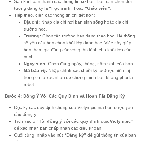
Sau khi hoàn thành các thông tin cơ bản, bạn cần chọn đối
tượng đăng ký là
“Học sinh”
hoặc
“Giáo viên”
.
Tiếp theo, điền các thông tin chi tiết hơn:
Địa chỉ:
Nhập địa chỉ nơi bạn sinh sống hoặc địa chỉ
trường học.
Trường:
Chọn tên trường bạn đang theo học. Hệ thống
sẽ yêu cầu bạn chọn khối lớp đang học. Việc này giúp
bạn tham gia đúng các vòng thi dành cho khối lớp của
mình.
Ngày sinh:
Chọn đúng ngày, tháng, năm sinh của bạn.
Mã bảo vệ:
Nhập chính xác chuỗi ký tự được hiển thị
trong ô mã xác nhận để chứng minh bạn không phải là
robot.
Bước 4: Đồng Ý Với Các Quy Định và Hoàn Tất Đăng Ký
Đọc kỹ các quy định chung của Violympic mà bạn được yêu
cầu đồng ý.
Tích vào ô
“Tôi đồng ý với các quy định của Violympic”
để xác nhận bạn chấp nhận các điều khoản.
Cuối cùng, nhấp vào nút
“Đăng ký”
để gửi thông tin của bạn