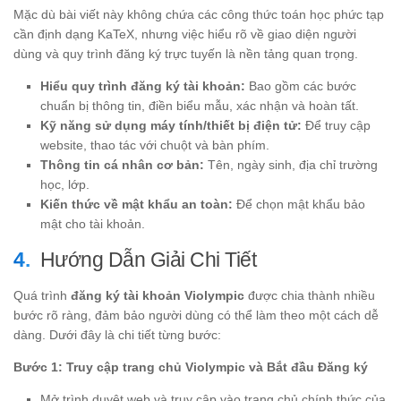
Mặc dù bài viết này không chứa các công thức toán học phức tạp
cần định dạng KaTeX, nhưng việc hiểu rõ về giao diện người
dùng và quy trình đăng ký trực tuyến là nền tảng quan trọng.
Hiểu quy trình đăng ký tài khoản:
Bao gồm các bước
chuẩn bị thông tin, điền biểu mẫu, xác nhận và hoàn tất.
Kỹ năng sử dụng máy tính/thiết bị điện tử:
Để truy cập
website, thao tác với chuột và bàn phím.
Thông tin cá nhân cơ bản:
Tên, ngày sinh, địa chỉ trường
học, lớp.
Kiến thức về mật khẩu an toàn:
Để chọn mật khẩu bảo
mật cho tài khoản.
Hướng Dẫn Giải Chi Tiết
Quá trình
đăng ký tài khoản Violympic
được chia thành nhiều
bước rõ ràng, đảm bảo người dùng có thể làm theo một cách dễ
dàng. Dưới đây là chi tiết từng bước:
Bước 1: Truy cập trang chủ Violympic và Bắt đầu Đăng ký
Mở trình duyệt web và truy cập vào trang chủ chính thức của