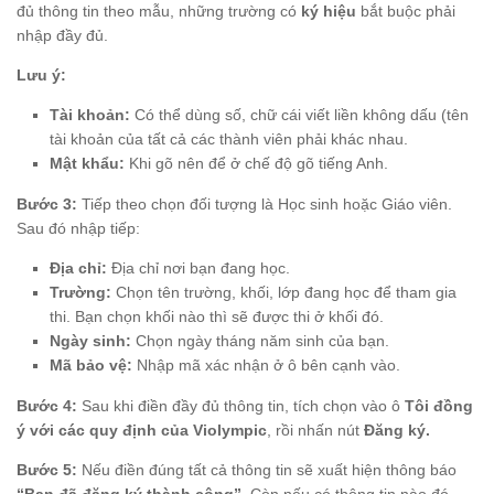
đủ thông tin theo mẫu, những trường có
ký hiệu
bắt buộc phải
nhập đầy đủ.
Lưu ý:
Tài khoản:
Có thể dùng số, chữ cái viết liền không dấu (tên
tài khoản của tất cả các thành viên phải khác nhau.
Mật khẩu:
Khi gõ nên để ở chế độ gõ tiếng Anh.
Bước 3:
Tiếp theo chọn đối tượng là Học sinh hoặc Giáo viên.
Sau đó nhập tiếp:
Địa chỉ:
Địa chỉ nơi bạn đang học.
Trường:
Chọn tên trường, khối, lớp đang học để tham gia
thi. Bạn chọn khối nào thì sẽ được thi ở khối đó.
Ngày sinh:
Chọn ngày tháng năm sinh của bạn.
Mã bảo vệ:
Nhập mã xác nhận ở ô bên cạnh vào.
Bước 4:
Sau khi điền đầy đủ thông tin, tích chọn vào ô
Tôi đồng
ý với các quy định của Violympic
, rồi nhấn nút
Đăng ký.
Bước 5:
Nếu điền đúng tất cả thông tin sẽ xuất hiện thông báo