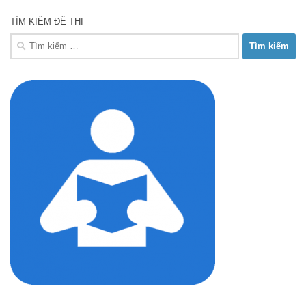
TÌM KIẾM ĐỀ THI
Tìm
kiếm
cho: