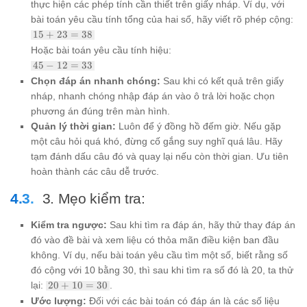
thực hiện các phép tính cần thiết trên giấy nháp. Ví dụ, với
bài toán yêu cầu tính tổng của hai số, hãy viết rõ phép cộng:
15
15
+
23
=
38
+
Hoặc bài toán yêu cầu tính hiệu:
23
45
45
−
12
=
33
=
-
38
Chọn đáp án nhanh chóng:
Sau khi có kết quả trên giấy
12
nháp, nhanh chóng nhập đáp án vào ô trả lời hoặc chọn
=
33
phương án đúng trên màn hình.
Quản lý thời gian:
Luôn để ý đồng hồ đếm giờ. Nếu gặp
một câu hỏi quá khó, đừng cố gắng suy nghĩ quá lâu. Hãy
tạm đánh dấu câu đó và quay lại nếu còn thời gian. Ưu tiên
hoàn thành các câu dễ trước.
3. Mẹo kiểm tra:
Kiểm tra ngược:
Sau khi tìm ra đáp án, hãy thử thay đáp án
đó vào đề bài và xem liệu có thỏa mãn điều kiện ban đầu
không. Ví dụ, nếu bài toán yêu cầu tìm một số, biết rằng số
đó cộng với 10 bằng 30, thì sau khi tìm ra số đó là 20, ta thử
20
lại:
20
+
10
=
30
.
+
Ước lượng:
Đối với các bài toán có đáp án là các số liệu
10