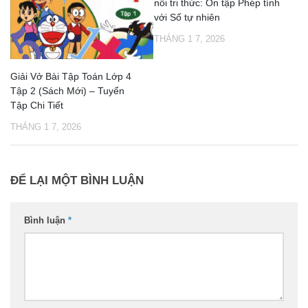
nối tri thức: Ôn tập Phép tính
với Số tự nhiên
THÁNG 1 7, 2026
Giải Vở Bài Tập Toán Lớp 4
Tập 2 (Sách Mới) – Tuyển
Tập Chi Tiết
THÁNG 1 7, 2026
ĐỂ LẠI MỘT BÌNH LUẬN
Bình luận
*