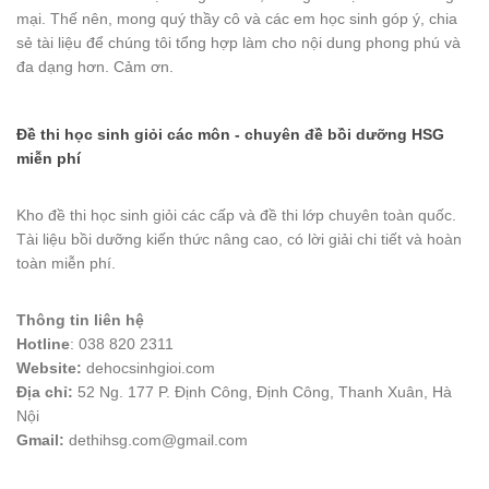
mại. Thế nên, mong quý thầy cô và các em học sinh góp ý, chia
sẻ tài liệu để chúng tôi tổng hợp làm cho nội dung phong phú và
đa dạng hơn. Cảm ơn.
Đề thi học sinh giỏi các môn - chuyên đề bồi dưỡng HSG
miễn phí
Kho đề thi học sinh giỏi các cấp và đề thi lớp chuyên toàn quốc.
Tài liệu bồi dưỡng kiến thức nâng cao, có lời giải chi tiết và hoàn
toàn miễn phí.
Thông tin liên hệ
Hotline
: 038 820 2311
Website:
dehocsinhgioi.com
Địa chỉ:
52 Ng. 177 P. Định Công, Định Công, Thanh Xuân, Hà
Nội
Gmail:
dethihsg.com@gmail.com