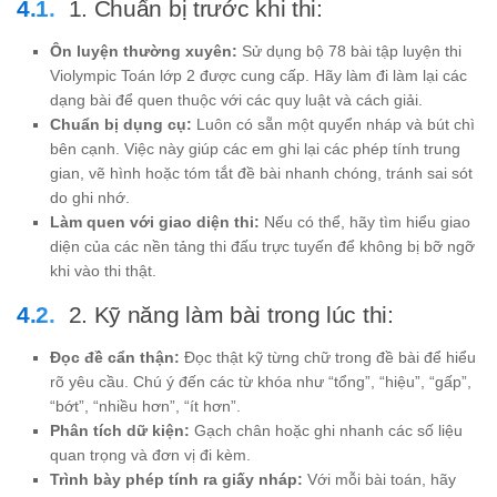
1. Chuẩn bị trước khi thi:
Ôn luyện thường xuyên:
Sử dụng bộ 78 bài tập luyện thi
Violympic Toán lớp 2 được cung cấp. Hãy làm đi làm lại các
dạng bài để quen thuộc với các quy luật và cách giải.
Chuẩn bị dụng cụ:
Luôn có sẵn một quyển nháp và bút chì
bên cạnh. Việc này giúp các em ghi lại các phép tính trung
gian, vẽ hình hoặc tóm tắt đề bài nhanh chóng, tránh sai sót
do ghi nhớ.
Làm quen với giao diện thi:
Nếu có thể, hãy tìm hiểu giao
diện của các nền tảng thi đấu trực tuyến để không bị bỡ ngỡ
khi vào thi thật.
2. Kỹ năng làm bài trong lúc thi:
Đọc đề cẩn thận:
Đọc thật kỹ từng chữ trong đề bài để hiểu
rõ yêu cầu. Chú ý đến các từ khóa như “tổng”, “hiệu”, “gấp”,
“bớt”, “nhiều hơn”, “ít hơn”.
Phân tích dữ kiện:
Gạch chân hoặc ghi nhanh các số liệu
quan trọng và đơn vị đi kèm.
Trình bày phép tính ra giấy nháp:
Với mỗi bài toán, hãy