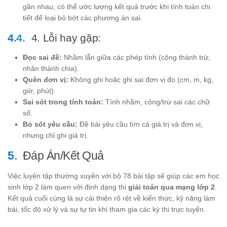
gần nhau, có thể ước lượng kết quả trước khi tính toán chi
=
30
tiết để loại bỏ bớt các phương án sai.
4. Lỗi hay gặp:
Đọc sai đề:
Nhầm lẫn giữa các phép tính (cộng thành trừ,
nhân thành chia).
Quên đơn vị:
Không ghi hoặc ghi sai đơn vị đo (cm, m, kg,
giờ, phút).
Sai sót trong tính toán:
Tính nhầm, cộng/trừ sai các chữ
số.
Bỏ sót yêu cầu:
Đề bài yêu cầu tìm cả giá trị và đơn vị,
nhưng chỉ ghi giá trị.
Đáp Án/Kết Quả
Việc luyện tập thường xuyên với bộ 78 bài tập sẽ giúp các em học
sinh lớp 2 làm quen với định dạng thi
giải toán qua mạng lớp 2
.
Kết quả cuối cùng là sự cải thiện rõ rệt về kiến thức, kỹ năng làm
bài, tốc độ xử lý và sự tự tin khi tham gia các kỳ thi trực tuyến.