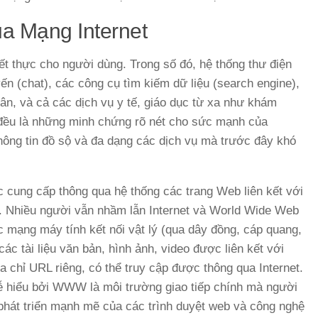
ủa Mạng Internet
ết thực cho người dùng. Trong số đó, hệ thống thư điện
yến (chat), các công cụ tìm kiếm dữ liệu (search engine),
ân, và cả các dịch vụ y tế, giáo dục từ xa như khám
 đều là những minh chứng rõ nét cho sức mạnh của
hông tin đồ sộ và đa dạng các dịch vụ mà trước đây khó
 cung cấp thông qua hệ thống các trang Web liên kết với
b. Nhiều người vẫn nhầm lẫn Internet và World Wide Web
ác mạng máy tính kết nối vật lý (qua dây đồng, cáp quang,
c tài liệu văn bản, hình ảnh, video được liên kết với
ịa chỉ URL riêng, có thể truy cập được thông qua Internet.
ễ hiểu bởi WWW là môi trường giao tiếp chính mà người
ự phát triển mạnh mẽ của các trình duyệt web và công nghệ