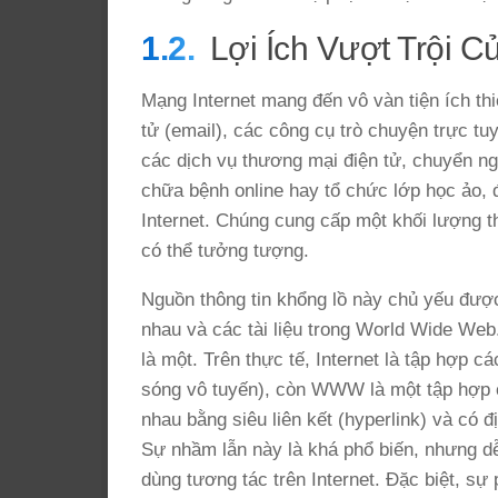
Lợi Ích Vượt Trội C
Mạng Internet mang đến vô vàn tiện ích thi
tử (email), các công cụ trò chuyện trực tu
các dịch vụ thương mại điện tử, chuyển ng
chữa bệnh online hay tổ chức lớp học ảo,
Internet. Chúng cung cấp một khối lượng t
có thể tưởng tượng.
Nguồn thông tin khổng lồ này chủ yếu được
nhau và các tài liệu trong World Wide We
là một. Trên thực tế, Internet là tập hợp c
sóng vô tuyến), còn WWW là một tập hợp cá
nhau bằng siêu liên kết (hyperlink) và có đ
Sự nhầm lẫn này là khá phổ biến, nhưng d
dùng tương tác trên Internet. Đặc biệt, s