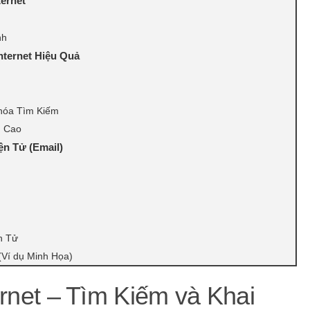
ernet
nh
nternet Hiệu Quả
hóa Tìm Kiếm
g Cao
n Tử (Email)
n Tử
(Ví dụ Minh Họa)
rnet – Tìm Kiếm và Khai