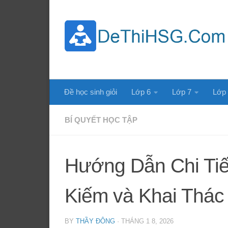
Skip to content
Đề học sinh giỏi
Lớp 6
Lớp 7
Lớp
BÍ QUYẾT HỌC TẬP
Hướng Dẫn Chi Tiết
Kiếm và Khai Thác
BY
THẦY ĐÔNG
·
THÁNG 1 8, 2026