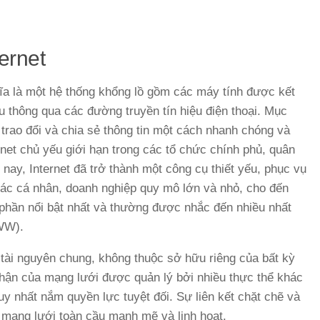
ernet
hĩa là một hệ thống khổng lồ gồm các máy tính được kết
u thông qua các đường truyền tín hiệu điện thoại. Mục
 trao đổi và chia sẻ thông tin một cách nhanh chóng và
rnet chủ yếu giới hạn trong các tổ chức chính phủ, quân
nay, Internet đã trở thành một công cụ thiết yếu, phục vụ
 các cá nhân, doanh nghiệp quy mô lớn và nhỏ, cho đến
 phần nổi bật nhất và thường được nhắc đến nhiều nhất
WWW).
t tài nguyên chung, không thuộc sở hữu riêng của bất kỳ
hận của mạng lưới được quản lý bởi nhiều thực thể khác
y nhất nắm quyền lực tuyệt đối. Sự liên kết chặt chẽ và
 mạng lưới toàn cầu mạnh mẽ và linh hoạt.