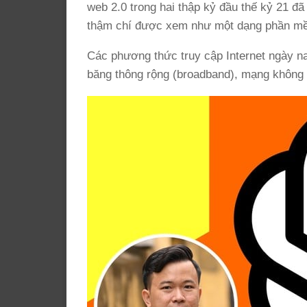
web 2.0 trong hai thập kỷ đầu thế kỷ 21 đ
thậm chí được xem như một dạng phần mề
Các phương thức truy cập Internet ngày na
băng thông rộng (broadband), mạng không dâ