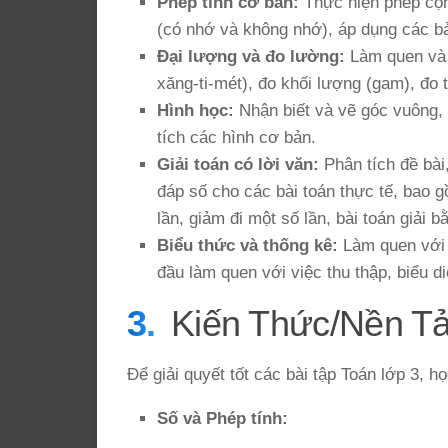
Phép tính cơ bản:
Thực hiện phép cộn
(có nhớ và không nhớ), áp dụng các bả
Đại lượng và đo lường:
Làm quen và s
xăng-ti-mét), đo khối lượng (gam), đo t
Hình học:
Nhận biết và vẽ góc vuông, h
tích các hình cơ bản.
Giải toán có lời văn:
Phân tích đề bài
đáp số cho các bài toán thực tế, bao g
lần, giảm đi một số lần, bài toán giải b
Biểu thức và thống kê:
Làm quen với b
đầu làm quen với việc thu thập, biểu di
Kiến Thức/Nền T
Để giải quyết tốt các bài tập Toán lớp 3, 
Số và Phép tính: