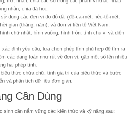
g, trừ, nhân, chia các số trong các phạm vi khác nhau
ng nhân, chia đã học.
ử dụng các đơn vị đo độ dài (đề-ca-mét, héc-tô-mét,
hời gian (tháng, năm), và đơn vị tiền tệ Việt Nam.
ình chữ nhật, hình vuông, hình tròn; tính chu vi và diện
, xác định yêu cầu, lựa chọn phép tính phù hợp để tìm ra
ồm các dạng toán như rút về đơn vị, gấp một số lên nhiều
ằng hai phép tính.
iểu thức chứa chữ, tính giá trị của biểu thức và bước
ễn và phân tích dữ liệu đơn giản.
ảng Cần Dùng
học sinh cần nắm vững các kiến thức và kỹ năng sau: