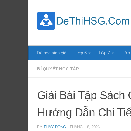
Skip to content
Đề học sinh giỏi
Lớp 6
Lớp 7
Lớp
BÍ QUYẾT HỌC TẬP
Giải Bài Tập Sách
Hướng Dẫn Chi Tiế
BY
THẦY ĐÔNG
·
THÁNG 1 8, 2026