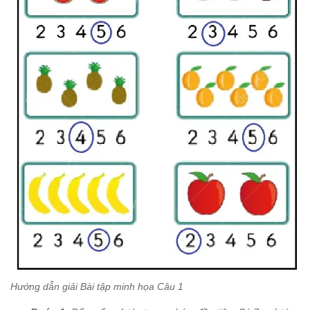
Hướng dẫn giải Bài tập minh họa Câu 1