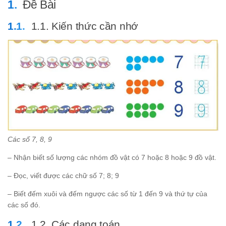
Đề Bài
1.1. Kiến thức cần nhớ
Các số 7, 8, 9
– Nhận biết số lượng các nhóm đồ vật có 7 hoặc 8 hoặc 9 đồ vật.
– Đọc, viết được các chữ số 7; 8; 9
– Biết đếm xuôi và đếm ngược các số từ 1 đến 9 và thứ tự của
các số đó.
1.2. Các dạng toán