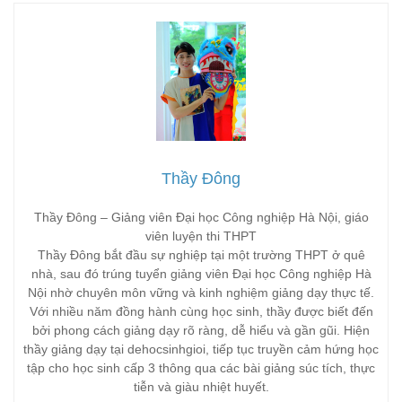
Thầy Đông
Thầy Đông – Giảng viên Đại học Công nghiệp Hà Nội, giáo
viên luyện thi THPT
Thầy Đông bắt đầu sự nghiệp tại một trường THPT ở quê
nhà, sau đó trúng tuyển giảng viên Đại học Công nghiệp Hà
Nội nhờ chuyên môn vững và kinh nghiệm giảng dạy thực tế.
Với nhiều năm đồng hành cùng học sinh, thầy được biết đến
bởi phong cách giảng dạy rõ ràng, dễ hiểu và gần gũi. Hiện
thầy giảng dạy tại dehocsinhgioi, tiếp tục truyền cảm hứng học
tập cho học sinh cấp 3 thông qua các bài giảng súc tích, thực
tiễn và giàu nhiệt huyết.