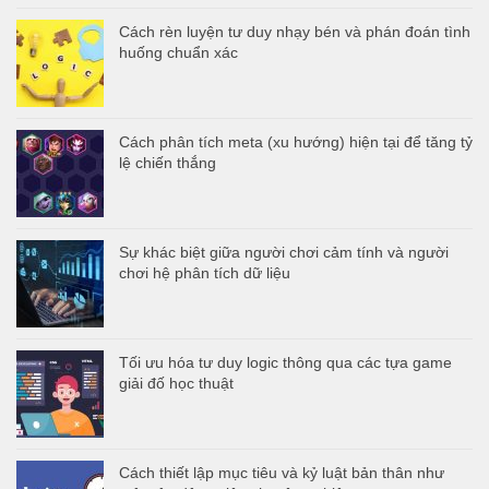
Cách rèn luyện tư duy nhạy bén và phán đoán tình
huống chuẩn xác
Cách phân tích meta (xu hướng) hiện tại để tăng tỷ
lệ chiến thắng
Sự khác biệt giữa người chơi cảm tính và người
chơi hệ phân tích dữ liệu
Tối ưu hóa tư duy logic thông qua các tựa game
giải đố học thuật
Cách thiết lập mục tiêu và kỷ luật bản thân như