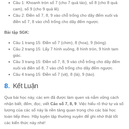
Câu 1: Khoanh tròn số 7 (cho 7 quả táo), số 8 (cho 8 quả
cam), số 9 (cho 9 quả lê).
Câu 2: Điền số 7, 8, 9 vào chỗ trống cho dãy đếm xuôi và
điền số 7, 8 vào chỗ trống cho dãy đếm ngược.
Bài tập SGK:
Câu 1 trang 15: Điền số 7 (chim), 8 (hoa), 9 (bóng).
Câu 2 trang 15: Lấy 7 hình vuông, 8 hình tròn, 9 hình tam
giác.
Câu 3 trang 15: Điền số 7, 8, 9 vào chỗ trống cho dãy đếm
xuôi và điền số 8, 7 vào chỗ trống cho dãy đếm ngược.
Câu 4 trang 15: Điền số 7 (vịt), 8 (lá), 9 (táo).
Kết Luận
Qua bài học này, các em đã được làm quen và nắm vững cách
nhận biết, đếm, đọc, viết
Các số 7, 8, 9
. Việc hiểu rõ thứ tự và số
lượng của các số này là nền tảng quan trọng cho các bài học
toán tiếp theo. Hãy luyện tập thường xuyên để ghi nhớ thật tốt
các kiến thức này nhé!