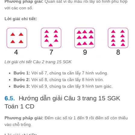
Phương pháp giải:
Quan sát ví dụ mẫu rồi lấy số hình phù hợp
với các con số.
Lời giải chi tiết:
Lời giải chi tiết Câu 2 trang 15 SGK
Bước 1:
Với số 7, chúng ta cần lấy 7 hình vuông.
Bước 2:
Với số 8, chúng ta cần lấy 8 hình tròn.
Bước 3:
Với số 9, chúng ta cần lấy 9 hình tam giác.
Hướng dẫn giải Câu 3 trang 15 SGK
Toán 1 CD
Phương pháp giải:
Đếm các số từ 1 đến 9 rồi điền số còn thiếu
vào chỗ trống.