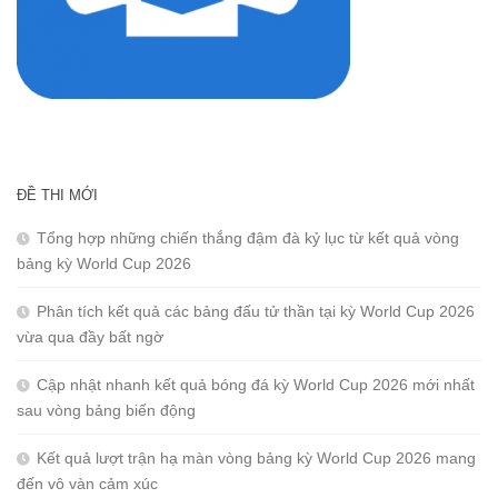
ĐỀ THI MỚI
Tổng hợp những chiến thắng đậm đà kỷ lục từ kết quả vòng
bảng kỳ World Cup 2026
Phân tích kết quả các bảng đấu tử thần tại kỳ World Cup 2026
vừa qua đầy bất ngờ
Cập nhật nhanh kết quả bóng đá kỳ World Cup 2026 mới nhất
sau vòng bảng biến động
Kết quả lượt trận hạ màn vòng bảng kỳ World Cup 2026 mang
đến vô vàn cảm xúc