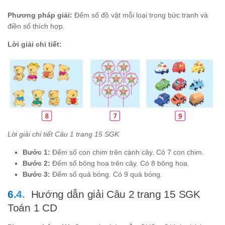
Phương pháp giải:
Đếm số đồ vật mỗi loại trong bức tranh và
điền số thích hợp.
Lời giải chi tiết:
Lời giải chi tiết Câu 1 trang 15 SGK
Bước 1:
Đếm số con chim trên cành cây. Có 7 con chim.
Bước 2:
Đếm số bông hoa trên cây. Có 8 bông hoa.
Bước 3:
Đếm số quả bóng. Có 9 quả bóng.
Hướng dẫn giải Câu 2 trang 15 SGK
Toán 1 CD