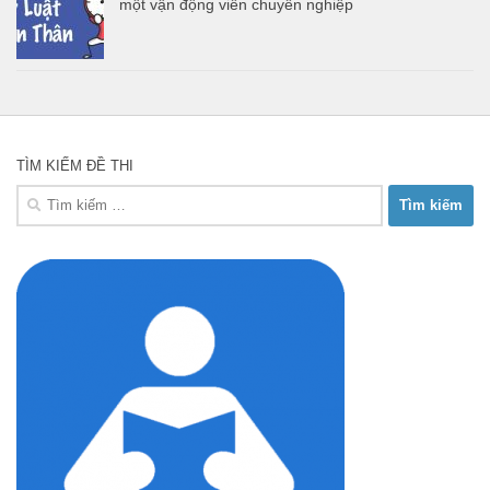
một vận động viên chuyên nghiệp
TÌM KIẾM ĐỀ THI
Tìm
kiếm
cho: