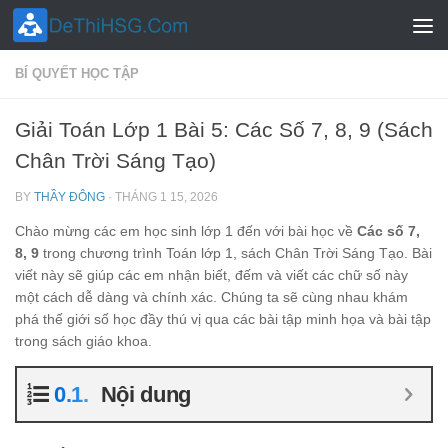
Skip to content
BÍ QUYẾT HỌC TẬP
Giải Toán Lớp 1 Bài 5: Các Số 7, 8, 9 (Sách
Chân Trời Sáng Tạo)
BY
THẦY ĐÔNG
·
THÁNG 1 15, 2026
Chào mừng các em học sinh lớp 1 đến với bài học về
Các số 7,
8, 9
trong chương trình Toán lớp 1, sách Chân Trời Sáng Tạo. Bài
viết này sẽ giúp các em nhận biết, đếm và viết các chữ số này
một cách dễ dàng và chính xác. Chúng ta sẽ cùng nhau khám
phá thế giới số học đầy thú vị qua các bài tập minh họa và bài tập
trong sách giáo khoa.
Nội dung