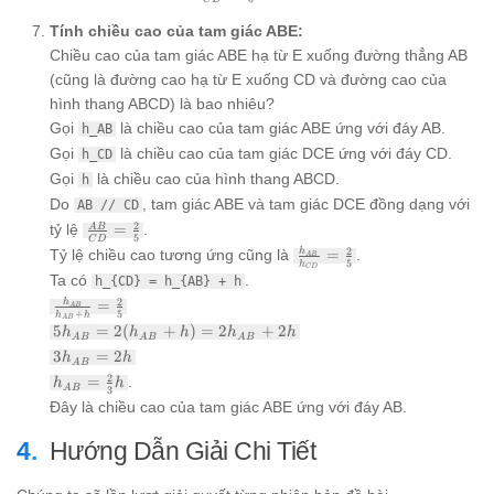
{CD} =
AD} =
\frac{2}
Tính chiều cao của tam giác ABE:
\frac{\frac{2}
{5}
{3} AD}
Chiều cao của tam giác ABE hạ từ E xuống đường thẳng AB
{\frac{5}{3}
(cũng là đường cao hạ từ E xuống CD và đường cao của
AD} =
hình thang ABCD) là bao nhiêu?
\frac{2}{5}
Gọi
là chiều cao của tam giác ABE ứng với đáy AB.
h_AB
Gọi
là chiều cao của tam giác DCE ứng với đáy CD.
h_CD
Gọi
là chiều cao của hình thang ABCD.
h
Do
, tam giác ABE và tam giác DCE đồng dạng với
AB // CD
\frac{AB}
2
tỷ lệ
=
.
A
B
5
C
D
{CD} =
\frac{h_{AB}}
2
h
Tỷ lệ chiều cao tương ứng cũng là
=
.
A
B
\frac{2}
5
h
{h_{CD}} =
C
D
Ta có
.
{5}
h_{CD} = h_{AB} + h
\frac{2}{5}
\frac{h_{AB}}
2
h
=
A
B
+
5
h
h
{h_{AB} + h}
A
B
5 h_{AB}
5
=
2
(
+
)
=
2
+
2
h
h
h
h
h
= \frac{2}{5}
A
B
A
B
A
B
=
3
3
=
2
h
h
2(h_{AB}
A
B
h_{AB}
h_{AB}
2
=
.
+ h) = 2
h
h
= 2h
A
B
3
=
h_{AB}
Đây là chiều cao của tam giác ABE ứng với đáy AB.
\frac{2}
+ 2h
{3}h
Hướng Dẫn Giải Chi Tiết