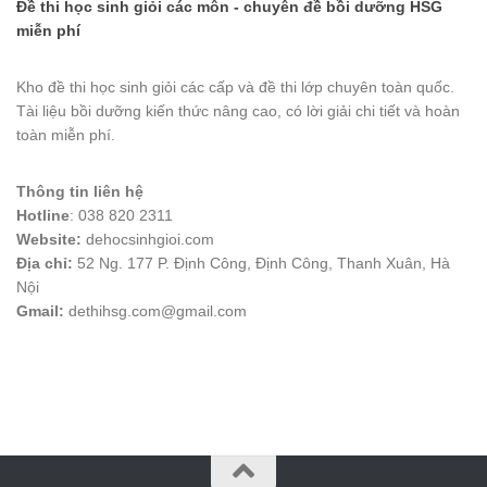
Đề thi học sinh giỏi các môn - chuyên đề bồi dưỡng HSG
miễn phí
Kho đề thi học sinh giỏi các cấp và đề thi lớp chuyên toàn quốc.
Tài liệu bồi dưỡng kiến thức nâng cao, có lời giải chi tiết và hoàn
toàn miễn phí.
Thông tin liên hệ
Hotline
: 038 820 2311
Website:
dehocsinhgioi.com
Địa chỉ:
52 Ng. 177 P. Định Công, Định Công, Thanh Xuân, Hà
Nội
Gmail:
dethihsg.com@gmail.com
vin88
 , 
game bài đổi thưởng
 , 
iwin68
 , 
Good88