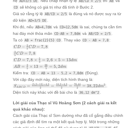
hệ
. Nếu chấp nhận tỷ lệ
thì
và
AD=3/5 DE
AB/CD = 2/5
AB
sẽ không có giá trị như đã tính ở Bước 2.
CD
Giả sử rằng tỷ lệ
là đúng và nó được suy ra từ
AB/CD = 2/5
dữ kiện
.
AD=3/5 DE
Khi đó, nếu
và
là sai, chúng ta cần tìm
AB=4,7dm
CD=12,5dm
hai đáy mới thỏa mãn
và
.
CD-AB = 7,8dm
AB/CD = 2/5
Ta có
. Thay vào
:
AB = frac{2}{5} CD
CD - AB = 7,8
CD -
2
−
=
7
,
8
C
D
C
D
5
\frac{2}
\frac{3}
3
=
7
,
8
C
D
{5} CD
5
{5} CD
CD =
5
=
7
,
8
×
=
2
,
6
×
5
=
13
= 7,8
C
D
d
m
= 7,8
3
7,8
AB =
2
26
=
×
13
=
=
5
,
2
A
B
d
m
\times
5
5
\frac{2}
Kiểm tra:
(Đúng).
\frac{5}
CD - AB = 13 - 5,2 = 7,8dm
{5}
{3} =
Với cặp đáy mới này, diện tích hình thang là:
\times 13
2,6
(
5
,
2
+
13
)
×
4
,
2
=
S_{ABCD} =
18
,
2
×
4
,
2
76
,
44
2
=
=
=
=
38
,
22
.
S
d
m
\times 5
A
BC
D
2
2
2
\frac{26}
\frac{(5,2+13)
Diện tích này khác với đề bài cho là
.
= 13 dm
36,12 dm^2
{5} = 5,2
\times 4,2}{2}
dm
= \frac{18,2
Lời giải của Thạc sĩ Vũ Hoàng Sơn (2 cách giải ra kết
\times 4,2}{2}
= \frac{76,44}
quả khác nhau):
{2} = 38,22
Cách giải của Thạc sĩ Sơn dường như đã cố gắng điều chỉnh
dm^2
các giả định để tìm ra một kết quả hợp lý. Một trong những
cách giải của ông có thể đã sử dụng tỷ lệ
để