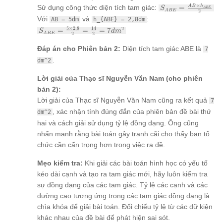
{3}
S_{ABE}
×
A
B
h
Sử dụng công thức diện tích tam giác:
=
S
A
BE
\times
A
BE
2
=
4,2 = 2
Với
và
:
AB = 5dm
h_{ABE} = 2,8dm
\frac{AB
\times
S_{ABE}
5
×
2
,
8
14
2
=
=
=
7
S
d
m
\times
A
BE
2
2
1,4 = 2,8
= \frac{5
h_{ABE}}
dm
\times
{2}
Đáp án cho Phiên bản 2:
Diện tích tam giác ABE là
7
2,8}{2}
.
dm^2
=
\frac{14}
Lời giải của Thạc sĩ Nguyễn Văn Nam (cho phiên
{2} = 7
dm^2
bản 2):
Lời giải của Thạc sĩ Nguyễn Văn Nam cũng ra kết quả
7
, xác nhận tính đúng đắn của phiên bản đề bài thứ
dm^2
hai và cách giải sử dụng tỷ lệ đồng dạng. Ông cũng
nhấn mạnh rằng bài toán gây tranh cãi cho thấy ban tổ
chức cần cẩn trọng hơn trong việc ra đề.
Mẹo kiểm tra:
Khi giải các bài toán hình học có yếu tố
kéo dài cạnh và tạo ra tam giác mới, hãy luôn kiểm tra
sự đồng dạng của các tam giác. Tỷ lệ các cạnh và các
đường cao tương ứng trong các tam giác đồng dạng là
chìa khóa để giải bài toán. Đối chiếu tỷ lệ từ các dữ kiện
khác nhau của đề bài để phát hiện sai sót.