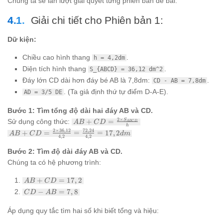
Chúng ta sẽ lần lượt giải quyết từng phiên bản đề bài.
Giải chi tiết cho Phiên bản 1:
Dữ kiện:
Chiều cao hình thang
.
h = 4,2dm
Diện tích hình thang
.
S_{ABCD} = 36,12 dm^2
Đáy lớn CD dài hơn đáy bé AB là 7,8dm:
.
CD - AB = 7,8dm
. (Ta giả định thứ tự điểm D-A-E).
AD = 3/5 DE
Bước 1: Tìm tổng độ dài hai đáy AB và CD.
AB + CD =
2
×
S
Sử dụng công thức:
+
=
A
B
C
D
A
BC
D
h
\frac{2
AB + CD =
2
×
36
,
12
72
,
24
+
=
=
=
17
,
2
A
B
C
D
d
m
\times
4
,
2
4
,
2
\frac{2
S_{ABCD}}
\times
Bước 2: Tìm độ dài đáy AB và CD.
{h}
36,12}{4,2}
Chúng ta có hệ phương trình:
=
\frac{72,24}
AB
+
=
17
,
2
A
B
C
D
{4,2} = 17,2
+
CD
dm
−
=
7
,
8
C
D
A
B
CD
-
=
AB
Áp dụng quy tắc tìm hai số khi biết tổng và hiệu:
17,2
=