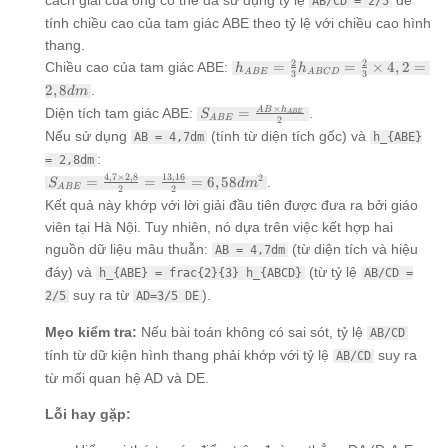
AB/CD = 2/5
tính chiều cao của tam giác ABE theo tỷ lệ với chiều cao hình
thang.
h_{ABE}
2
2
Chiều cao của tam giác ABE:
=
=
×
4
,
2
=
h
h
A
BE
A
BC
D
3
3
= \frac{2}
2
,
8
.
d
m
{3}
S_{ABE}
×
A
B
h
Diện tích tam giác ABE:
=
.
S
h_{ABCD}
A
BE
A
BE
2
=
= \frac{2}
Nếu sử dụng
(tính từ diện tích gốc) và
AB = 4,7dm
h_{ABE}
\frac{AB
{3} \times
:
= 2,8dm
\times
4,2 = 2,8
h_{ABE}}
S_{ABE} =
4
,
7
×
2
,
8
13
,
16
2
=
=
=
6
,
58
.
dm
S
d
m
A
BE
2
2
{2}
\frac{4,7
Kết quả này khớp với lời giải đầu tiên được đưa ra bởi giáo
\times 2,8}
viên tại Hà Nội. Tuy nhiên, nó dựa trên việc kết hợp hai
{2} =
\frac{13,16}
nguồn dữ liệu mâu thuẫn:
(từ diện tích và hiệu
AB = 4,7dm
{2} = 6,58
đáy) và
(từ tỷ lệ
h_{ABE} = frac{2}{3} h_{ABCD}
AB/CD =
dm^2
suy ra từ
).
2/5
AD=3/5 DE
Mẹo kiểm tra:
Nếu bài toán không có sai sót, tỷ lệ
AB/CD
tính từ dữ kiện hình thang phải khớp với tỷ lệ
suy ra
AB/CD
từ mối quan hệ AD và DE.
Lỗi hay gặp: