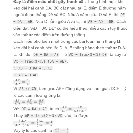
Đây là điểm mấu chốt gây tranh cãi.
Trong hình học, khi
\frac{8}
kéo dài hai cạnh DA, BC cắt nhau tại E, điểm E thường nằm
{5}
ngoài đoạn thẳng DA và BC. Nếu A nằm giữa D và E, thì
DE
. Nếu D nằm giữa A và E, thì
. Cách
= DA + AE
AE = AD + DE
diễn đạt “AD = 3/5 DE” có thể hiểu theo nhiều cách tùy thuộc
vào thứ tự các điểm trên đường thẳng.
Cách hiểu phổ biến nhất trong các bài toán hình thang khi
kéo dài hai cạnh bên là: D, A, E thẳng hàng theo thứ tự D-A-
E. Khi đó,
. Từ
, ta suy ra
DE = DA + AE
AD = frac{3}{5} DE
.
AD = frac{3}{5} (DA + AE)
5 AD = 3 DA + 3 AE
2 AD = 3 AE
\frac{AE}
2
=
.
A
E
3
A
D
{AD} =
Vì
, tam giác ABE đồng dạng với tam giác DCE. Tỷ
AB // CD
\frac{2}
lệ các cạnh tương ứng là:
{3}
\frac{AB}
=
=
A
B
A
E
BE
C
D
D
E
CE
{CD} =
\frac{AE}
Với
, ta có
=
.
A
E
A
E
DE = DA + AE
\frac{AE}
+
D
E
D
A
A
E
{DE} =
Thay
vào, ta được:
{DE} =
AE = frac{2}{3} AD
\frac{AE}
2
2
\frac{BE}
\frac{\frac{2}
A
D
A
D
2
=
=
.
{DA+AE}
3
3
2
5
5
+
{CE}
A
D
A
D
A
D
{3} AD}{AD
3
3
\frac{AB}
2
Vậy tỷ lệ các cạnh là
=
.
A
B
+ \frac{2}{3}
5
C
D