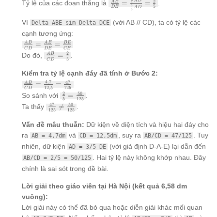
AE
\frac{AE}
A
D
Giả sử thứ tự các
2
Tỷ lệ của các đoạn thẳng là
=
=
.
A
E
3
AE =
5
5
D
E
A
D
{DE} =
điểm trên đường
3
AD +
\frac{\frac{2}
thẳng là D-A-E.
Vì
(với AB // CD), ta có tỷ lệ các
\frac{2}
Delta ABE sim Delta DCE
{3} AD}
Ta có
{3} AD
cạnh tương ứng:
{\frac{5}{3}
<code>AD =
=
AD} =
\frac{AB}
\frac{3}{5}
=
=
A
B
A
E
BE
\frac{5}
C
D
D
E
CE
\frac{2}{5}
{CD} =
DE</code>. Vì
\frac{AB}
2
Do đó,
=
.
A
B
{3} AD
\frac{AE}
<code>DE =
5
C
D
{CD} =
{DE} =
DA +
\frac{2}
Kiểm tra tỷ lệ cạnh đáy đã tính ở Bước 2:
\frac{BE}
AE</code>,
{5}
\frac{AB}
4
,
7
47
{CE}
=
=
.
A
B
thay vào ta có:
12
,
5
125
C
D
{CD} =
<code>AD =
\frac{2}
2
50
So sánh với
=
.
\frac{4,7}
5
125
\frac{3}{5} (AD
{5} =
\frac{47}
47
50
Ta thấy

=
.
{12,5} =
+ AE)</code>.
\frac{50}
125
125
{125}
\frac{47}
<code>[]5 AD =
{125}
\ne
{125}
Vấn đề mâu thuẫn:
Dữ kiện về diện tích và hiệu hai đáy cho
3 AD + 3 AE
\frac{50}
ra
và
, suy ra
. Tuy
AB = 4,7dm
CD = 12,5dm
AB/CD = 47/125
{125}
nhiên, dữ kiện
(với giả định D-A-E) lại dẫn đến
AD = 3/5 DE
. Hai tỷ lệ này không khớp nhau. Đây
AB/CD = 2/5 = 50/125
chính là sai sót trong đề bài.
Lời giải theo giáo viên tại Hà Nội (kết quả 6,58 dm
vuông):
Lời giải này có thể đã bỏ qua hoặc diễn giải khác mối quan