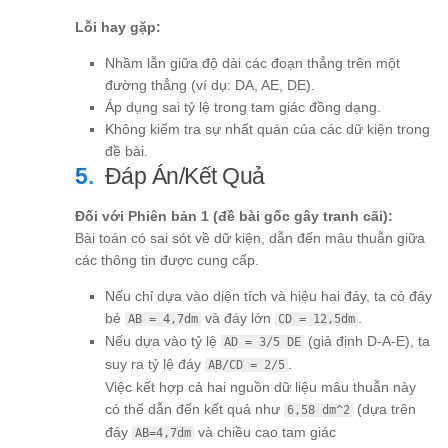
Lỗi hay gặp:
Nhầm lẫn giữa độ dài các đoạn thẳng trên một
đường thẳng (ví dụ: DA, AE, DE).
Áp dụng sai tỷ lệ trong tam giác đồng dạng.
Không kiểm tra sự nhất quán của các dữ kiện trong
đề bài.
Đáp Án/Kết Quả
Đối với Phiên bản 1 (đề bài gốc gây tranh cãi):
Bài toán có sai sót về dữ kiện, dẫn đến mâu thuẫn giữa
các thông tin được cung cấp.
Nếu chỉ dựa vào diện tích và hiệu hai đáy, ta có đáy
bé
và đáy lớn
.
AB = 4,7dm
CD = 12,5dm
Nếu dựa vào tỷ lệ
(giả định D-A-E), ta
AD = 3/5 DE
suy ra tỷ lệ đáy
.
AB/CD = 2/5
Việc kết hợp cả hai nguồn dữ liệu mâu thuẫn này
có thể dẫn đến kết quả như
(dựa trên
6,58 dm^2
đáy
và chiều cao tam giác
AB=4,7dm