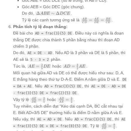
Góc ABE = Góc DCE (so le trong, vì AB // CD).
Góc AEB = Góc DEC (góc chung).
\Delta
Do đó,
Δ
∼
Δ
.
A
BE
D
CE
ABE
\frac{AB}
Tỷ lệ các cạnh tương ứng sẽ là
=
=
.
A
B
A
E
BE
\sim
C
D
D
E
CE
{CD} =
Phân tích tỷ lệ đoạn thẳng:
\Delta
\frac{AE}
DCE
Đề bài cho
. Điều này có nghĩa là đoạn
AD = frac{3}{5} DE
{DE} =
\frac{BE}
thẳng DE được chia thành 5 phần bằng nhau thì đoạn AD
{CE}
chiếm 3 phần.
Do đó,
. Nếu AD là 3 phần và DE là 5 phần, thì
AE = DE - AD
AE sẽ là
phần.
5 - 3 = 2
AE =
AD =
2
3
Tức là,
=
hoặc
=
.
A
E
D
E
A
D
A
E
5
2
\frac{2}
\frac{3}
Mối quan hệ giữa AD và DE có thể được hiểu như sau: D, A,
{5} DE
{2} AE
E thẳng hàng theo thứ tự D-A-E. Điểm A nằm giữa D và E.
DE
. Nếu
, thì
= DA + AE
AD = frac{3}{5} DE
AE = DE - AD = DE
.
- frac{3}{5} DE = frac{2}{5} DE
\frac{AE}
\frac{AD}
2
3
Vậy tỷ lệ
=
hoặc
=
.
A
E
A
D
5
2
D
E
A
E
{DE} =
{AE} =
Tuy nhiên, cách diễn đạt “Kéo dài cạnh DA, BC cắt nhau tại
\frac{2}
\frac{3}
E. Biết AD=3/5 DE” thường hiểu là điểm D nằm giữa A và E.
{5}
{2}
Nếu vậy, thì
. Nếu
, thì
AE = AD + DE
AD = frac{3}{5} DE
AE
\frac{AE}
8
. Tỷ lệ
=
.
A
E
= frac{3}{5} DE + DE = frac{8}{5} DE
5
D
E
{DE} =