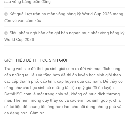
sau vòng bảng biến động
Kết quả lượt trận hạ màn vòng bảng kỳ World Cup 2026 mang
đến vô vàn cảm xúc
Siêu phẩm ngả bàn đèn ghi bàn ngoạn mục nhất vòng bảng kỳ
World Cup 2026
GIỚI THIỆU ĐỀ THI HỌC SINH GIỎI
Trang website đề thi học sinh giỏi.com ra đời với mục đích cung
cấp những tài liệu và tổng hợp đề thi ôn luyện học sinh giỏi theo
các cấp thành phố, cấp tỉnh, cấp huyện qua các năm. Để thầy cô
cũng như các học sinh có những tài liệu quý giá để ôn luyện.
DethiHSG.com là một trang chia sẻ, không có mục đích thương
mại. Thế nên, mong quý thầy cô và các em học sinh góp ý, chia
sẻ tài liệu để chúng tôi tổng hợp làm cho nội dung phong phú và
đa dạng hơn. Cảm ơn.