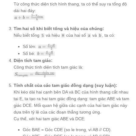
Từ công thức diện tích hình thang, ta có thể suy ra tổng độ
dài hai đáy:
2
×
a+b =
S
+
=
t
han
g
a
b
h
\frac{2
\times
Tìm hai số khi biết tổng và hiệu của chúng:
S_{thang}}
Nếu biết tổng
và hiệu
của hai số
và
, ta có:
S
H
a
b
{h}
a =
+
Số lớn:
=
S
H
a
2
\frac{S+H}
b =
−
Số bé:
=
S
H
b
{2}
2
\frac{S-
Diện tích tam giác:
H}{2}
Công thức tính diện tích tam giác là:
ˋ
S_{tam giác} =
đ
ˊ
a
y
×
chi
ˆ
e
u cao
=
S
ˊ
t
am
g
i
a
c
2
\frac{\text{đáy}
\times
Tính chất của các tam giác đồng dạng (suy luận):
\text{chiều
Khi kéo dài hai cạnh bên DA và BC của hình thang cắt nhau
cao}}{2}
tại E, ta tạo ra hai tam giác đồng dạng: tam giác ABE và tam
giác DCE. Mối quan hệ giữa các cạnh của hai tam giác này
dựa trên tỷ lệ của các đoạn thẳng tương ứng.
Cụ thể, xét hai tam giác ABE và DCE:
Góc BAE = Góc CDE (so le trong, vì AB // CD).