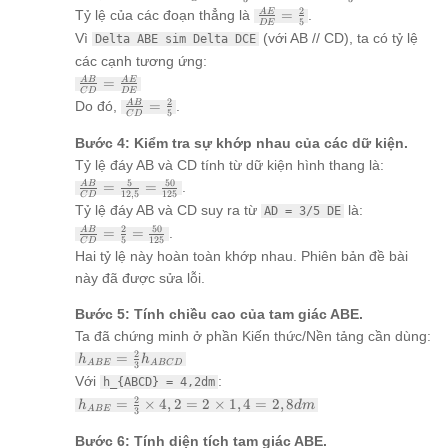
<strong>Bước
\frac{5}
\frac{AE}
2
Tỷ lệ của các đoạn thẳng là
=
.
A
E
3: Tìm tỷ lệ
{3} AD
5
D
E
{DE} =
Vì
giữa đáy AB và
(với AB // CD), ta có tỷ lệ
Delta ABE sim Delta DCE
\frac{2}
đáy CD dựa
các cạnh tương ứng:
{5}
trên mối quan
\frac{AB}
=
A
B
A
E
hệ AD và DE.
C
D
D
E
{CD} =
\frac{AB}
2
Do đó,
=
.
</strong> Giả
A
B
\frac{AE}
5
C
D
{CD} =
sử thứ tự các
{DE}
\frac{2}
điểm trên
Bước 4: Kiểm tra sự khớp nhau của các dữ kiện.
{5}
đường thẳng là
Tỷ lệ đáy AB và CD tính từ dữ kiện hình thang là:
D-A-E. Ta có
\frac{AB}
5
50
=
=
.
A
B
<code>AD =
12
,
5
125
C
D
{CD} =
\frac{3}{5}
Tỷ lệ đáy AB và CD suy ra từ
là:
AD = 3/5 DE
\frac{5}
DE</code>.
\frac{AB}
2
50
=
=
.
A
B
{12,5} =
Suy ra <code>
5
125
C
D
{CD} =
\frac{50}
Hai tỷ lệ này hoàn toàn khớp nhau. Phiên bản đề bài
[]AE =
\frac{2}
{125}
\frac{2}{3}
này đã được sửa lỗi.
{5} =
AD
\frac{50}
Bước 5: Tính chiều cao của tam giác ABE.
{125}
Ta đã chứng minh ở phần Kiến thức/Nền tảng cần dùng:
h_{ABE}
2
=
h
h
A
BE
A
BC
D
3
= \frac{2}
Với
:
h_{ABCD} = 4,2dm
{3}
h_{ABE}
2
=
×
4
,
2
=
2
×
1
,
4
=
2
,
8
h_{ABCD}
h
d
m
A
BE
3
=
\frac{2}
Bước 6: Tính diện tích tam giác ABE.