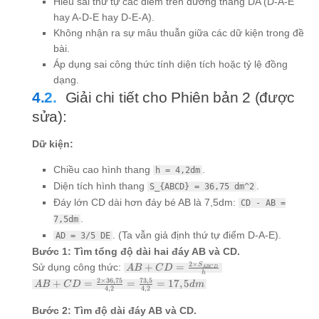
Hiểu sai thứ tự các điểm trên đường thẳng DA (D-A-E
hay A-D-E hay D-E-A).
Không nhận ra sự mâu thuẫn giữa các dữ kiện trong đề
bài.
Áp dụng sai công thức tính diện tích hoặc tỷ lệ đồng
dạng.
Giải chi tiết cho Phiên bản 2 (được
sửa):
Dữ kiện:
Chiều cao hình thang
.
h = 4,2dm
Diện tích hình thang
.
S_{ABCD} = 36,75 dm^2
Đáy lớn CD dài hơn đáy bé AB là 7,5dm:
CD - AB =
.
7,5dm
. (Ta vẫn giả định thứ tự điểm D-A-E).
AD = 3/5 DE
Bước 1: Tìm tổng độ dài hai đáy AB và CD.
AB + CD =
2
×
S
Sử dụng công thức:
+
=
A
B
C
D
A
BC
D
h
\frac{2
AB + CD
2
×
36
,
75
73
,
5
+
=
=
=
17
,
5
A
B
C
D
d
m
\times
4
,
2
4
,
2
= \frac{2
S_{ABCD}}
\times
Bước 2: Tìm độ dài đáy AB và CD.
{h}
36,75}