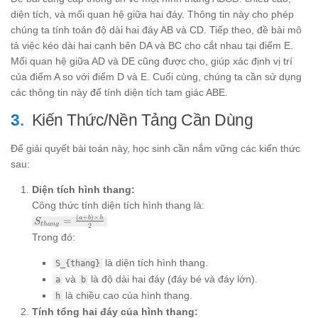
diện tích, và mối quan hệ giữa hai đáy. Thông tin này cho phép
chúng ta tính toán độ dài hai đáy AB và CD. Tiếp theo, đề bài mô
tả việc kéo dài hai cạnh bên DA và BC cho cắt nhau tại điểm E.
Mối quan hệ giữa AD và DE cũng được cho, giúp xác định vị trí
của điểm A so với điểm D và E. Cuối cùng, chúng ta cần sử dụng
các thông tin này để tính diện tích tam giác ABE.
Kiến Thức/Nền Tảng Cần Dùng
Để giải quyết bài toán này, học sinh cần nắm vững các kiến thức
sau:
Diện tích hình thang:
Công thức tính diện tích hình thang là:
(
+
)
×
S_{thang}
a
b
h
=
S
t
han
g
2
=
Trong đó:
\frac{(a+b)
\times h}
là diện tích hình thang.
S_{thang}
{2}
và
là độ dài hai đáy (đáy bé và đáy lớn).
a
b
là chiều cao của hình thang.
h
Tính tổng hai đáy của hình thang: