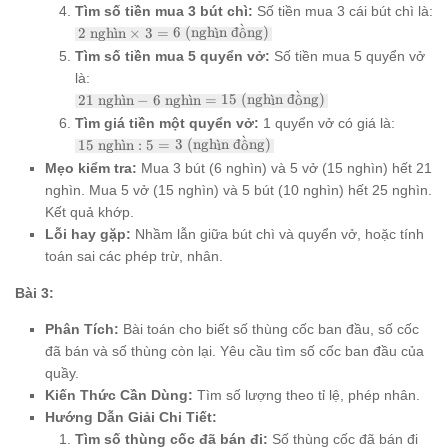
\text{
\text{
Tìm số tiền mua 3 bút chì:
Số tiền mua 3 cái bút chì là:
nghìn}
nghìn}
ˋ
2
2
ngh
ˋ
ı
n
×
3
=
6
(ngh
ˋ
ı
n
đ
o
ˆ
ng)
: 2 = 2
= 4
\text{
\text{
Tìm số tiền mua 5 quyển vở:
Số tiền mua 5 quyển vở
\text{
nghìn}
(nghìn
(nghìn
là:
\times
đồng)}
đồng)}
ˋ
21
3 = 6
21
ngh
ˋ
ı
n
−
6
ngh
ˋ
ı
n
=
15
(ngh
ˋ
ı
n
đ
o
ˆ
ng)
\text{
\text{
Tìm giá tiền một quyển vở:
1 quyển vở có giá là:
nghìn}
(nghìn
ˋ
15
15
ngh
ˋ
ı
n
:
5
=
3
(ngh
ˋ
ı
n
đ
o
ˆ
ng)
- 6
đồng)}
\text{
\text{
Mẹo kiểm tra:
Mua 3 bút (6 nghìn) và 5 vở (15 nghìn) hết 21
nghìn}
nghìn}
nghìn. Mua 5 vở (15 nghìn) và 5 bút (10 nghìn) hết 25 nghìn.
: 5 = 3
= 15
\text{
Kết quả khớp.
\text{
(nghìn
(nghìn
Lỗi hay gặp:
Nhầm lẫn giữa bút chì và quyển vở, hoặc tính
đồng)}
đồng)}
toán sai các phép trừ, nhân.
Bài 3:
Phân Tích:
Bài toán cho biết số thùng cốc ban đầu, số cốc
đã bán và số thùng còn lại. Yêu cầu tìm số cốc ban đầu của
quầy.
Kiến Thức Cần Dùng:
Tìm số lượng theo tỉ lệ, phép nhân.
Hướng Dẫn Giải Chi Tiết:
Tìm số thùng cốc đã bán đi:
Số thùng cốc đã bán đi