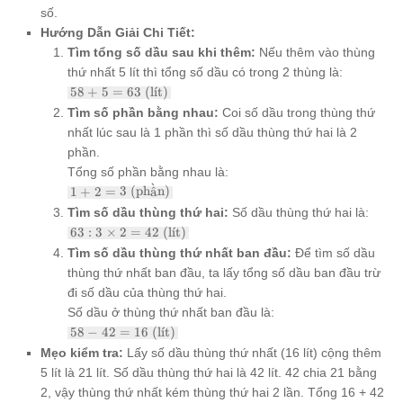
số.
Hướng Dẫn Giải Chi Tiết:
Tìm tổng số dầu sau khi thêm:
Nếu thêm vào thùng
thứ nhất 5 lít thì tổng số dầu có trong 2 thùng là:
58 +
58
+
5
=
63
(l
ˊ
ı
t)
5 =
Tìm số phần bằng nhau:
Coi số dầu trong thùng thứ
63
nhất lúc sau là 1 phần thì số dầu thùng thứ hai là 2
\text{
(lít)}
phần.
Tổng số phần bằng nhau là:
ˋ
1 + 2
1
+
2
=
3
(ph
a
ˆ
n)
= 3
Tìm số dầu thùng thứ hai:
Số dầu thùng thứ hai là:
\text{
63 : 3
63
:
3
×
2
=
42
(l
ˊ
ı
t)
(phần)}
\times
Tìm số dầu thùng thứ nhất ban đầu:
Để tìm số dầu
2 = 42
thùng thứ nhất ban đầu, ta lấy tổng số dầu ban đầu trừ
\text{
(lít)}
đi số dầu của thùng thứ hai.
Số dầu ở thùng thứ nhất ban đầu là:
58 -
58
−
42
=
16
(l
ˊ
ı
t)
42 =
Mẹo kiểm tra:
Lấy số dầu thùng thứ nhất (16 lít) cộng thêm
16
5 lít là 21 lít. Số dầu thùng thứ hai là 42 lít. 42 chia 21 bằng
\text{
(lít)}
2, vậy thùng thứ nhất kém thùng thứ hai 2 lần. Tổng 16 + 42