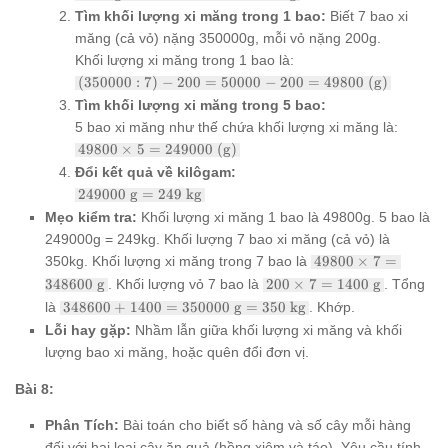
\text{
Tìm khối lượng xi măng trong 1 bao:
Biết 7 bao xi
kg} =
măng (cả vỏ) nặng 350000g, mỗi vỏ nặng 200g.
350
\times
Khối lượng xi măng trong 1 bao là:
1000 =
(350000
(
350000
:
7
)
−
200
=
50000
−
200
=
49800
(g)
350000
: 7) -
Tìm khối lượng xi măng trong 5 bao:
\text{
200 =
g}
5 bao xi măng như thế chứa khối lượng xi măng là:
50000 -
49800
200 =
49800
×
5
=
249000
(g)
\times
49800
Đổi kết quả về kilôgam:
5 =
\text{
249000
249000
g
=
249
kg
249000
(g)}
\text{
\text{
Mẹo kiểm tra:
Khối lượng xi măng 1 bao là 49800g. 5 bao là
g} =
(g)}
249000g = 249kg. Khối lượng 7 bao xi măng (cả vỏ) là
249
49800
\text{
350kg. Khối lượng xi măng trong 7 bao là
49800
×
7
=
\times
kg}
200
348600
g
. Khối lượng vỏ 7 bao là
200
×
7
=
1400
g
. Tổng
7 =
\times
348600
là
348600
+
1400
=
350000
g
=
350
kg
. Khớp.
348600
7 =
+ 1400
\text{
Lỗi hay gặp:
Nhầm lẫn giữa khối lượng xi măng và khối
1400
=
g}
\text{
lượng bao xi măng, hoặc quên đổi đơn vị.
350000
g}
\text{
Bài 8:
g} =
350
\text{
Phân Tích:
Bài toán cho biết số hàng và số cây mỗi hàng
kg}
đối với hai loại cây ăn quả (hồng xiêm và táo). Yêu cầu tính