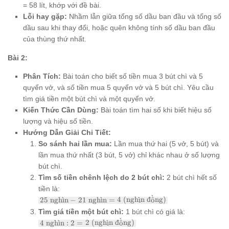
= 58 lít, khớp với đề bài.
Lỗi hay gặp:
Nhầm lẫn giữa tổng số dầu ban đầu và tổng số
dầu sau khi thay đổi, hoặc quên không tính số dầu ban đầu
của thùng thứ nhất.
Bài 2:
Phân Tích:
Bài toán cho biết số tiền mua 3 bút chì và 5
quyển vở, và số tiền mua 5 quyển vở và 5 bút chì. Yêu cầu
tìm giá tiền một bút chì và một quyển vở.
Kiến Thức Cần Dùng:
Bài toán tìm hai số khi biết hiệu số
lượng và hiệu số tiền.
Hướng Dẫn Giải Chi Tiết:
So sánh hai lần mua:
Lần mua thứ hai (5 vở, 5 bút) và
lần mua thứ nhất (3 bút, 5 vở) chỉ khác nhau ở số lượng
bút chì.
Tìm số tiền chênh lệch do 2 bút chì:
2 bút chì hết số
tiền là:
ˋ
25
25
ngh
ˋ
ı
n
−
21
ngh
ˋ
ı
n
=
4
(ngh
ˋ
ı
n
đ
o
ˆ
ng)
\text{
Tìm giá tiền một bút chì:
1 bút chì có giá là:
nghìn}
ˋ
4
4
ngh
ˋ
ı
n
:
2
=
2
(ngh
ˋ
ı
n
đ
o
ˆ
ng)
- 21