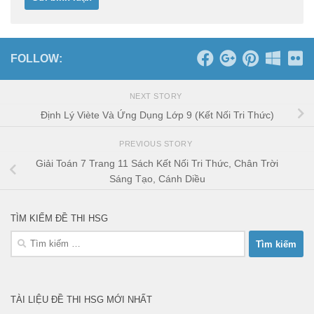
FOLLOW:
NEXT STORY
Định Lý Viète Và Ứng Dụng Lớp 9 (Kết Nối Tri Thức)
PREVIOUS STORY
Giải Toán 7 Trang 11 Sách Kết Nối Tri Thức, Chân Trời
Sáng Tạo, Cánh Diều
TÌM KIẾM ĐỀ THI HSG
Tìm
kiếm
cho:
TÀI LIỆU ĐỀ THI HSG MỚI NHẤT