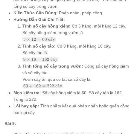
tổng số cây trong vườn.
Kiến Thức Cần Dùng:
Phép nhân, phép cộng.
Hướng Dẫn Giải Chi Tiết:
Tính số cây hồng xiêm:
Có 5 hàng, mỗi hàng 12 cây.
Số cây hồng xiêm trong vườn là:
5
5
×
12
=
60
c
a
ˆ
y
\times
Tính số cây táo:
Có 9 hàng, mỗi hàng 18 cây.
12 =
Số cây táo là:
60
9
\text{
9
×
18
=
162
c
a
ˆ
y
\times
cây}
Tính tổng số cây trong vườn:
Cộng số cây hồng xiêm
18 =
và số cây táo.
162
\text{
Vườn cây ăn quả có tất cả số cây là:
cây}
60 +
60
+
162
=
222
c
a
ˆ
y
162 =
Mẹo kiểm tra:
Số cây hồng xiêm là 60. Số cây táo là 162.
222
Tổng là 222.
\text{
cây}
Lỗi hay gặp:
Tính nhầm kết quả phép nhân hoặc quên cộng
hai loại cây.
Bài 9: