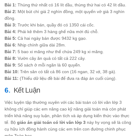
Bài 1:
Thùng thứ nhất có 16 lít dầu, thùng thứ hai có 42 lít dầu.
Bài 2:
Một bút chì giá 2 nghìn đồng, một quyển vở giá 3 nghìn
đồng.
Bài 3:
Trước khi bán, quầy đó có 1350 cái cốc.
Bài 4:
Phải kê thêm 3 hàng ghế nữa mới đủ chỗ.
Bài 5:
Cả hai ngày bán được 9432 kg gạo.
Bài 6:
Nhịp chính giữa dài 28m.
Bài 7:
5 bao xi măng như thế chứa 249 kg xi măng.
Bài 8:
Vườn cây ăn quả có tất cả 222 cây.
Bài 9:
Số sách ở mỗi ngăn là 60 quyển.
Bài 10:
Trên sân có tất cả 86 con (16 ngan, 32 vịt, 38 gà).
Bài 11:
(Thiếu dữ liệu đề bài để đưa ra đáp án cuối cùng).
Kết Luận
Việc luyện tập thường xuyên với các bài toán có lời văn lớp 3
không chỉ giúp các em nâng cao kỹ năng giải toán mà còn phát
triển khả năng suy luận, phân tích và áp dụng kiến thức vào thực
tế. Bộ
giáo án giải toán có lời văn lớp 3
này hy vọng sẽ là công
cụ hữu ích đồng hành cùng các em trên con đường chinh phục
môn Toán học.