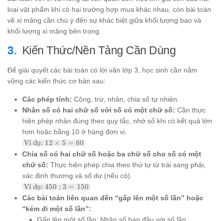
loại vật phẩm khi có hai trường hợp mua khác nhau, còn bài toán
về xi măng cần chú ý đến sự khác biệt giữa khối lượng bao và
khối lượng xi măng bên trong.
Kiến Thức/Nền Tảng Cần Dùng
Để giải quyết các bài toán có lời văn lớp 3, học sinh cần nắm
vững các kiến thức cơ bản sau:
Các phép tính:
Cộng, trừ, nhân, chia số tự nhiên.
Nhân số có hai chữ số với số có một chữ số:
Cần thực
hiện phép nhân đúng theo quy tắc, nhớ số khi có kết quả lớn
hơn hoặc bằng 10 ở hàng đơn vị.
\text{Ví
V
ˊ
ı
dụ:
12
×
5
=
60
dụ: } 12
Chia số có hai chữ số hoặc ba chữ số cho số có một
\times 5
chữ số:
Thực hiện phép chia theo thứ tự từ trái sang phải,
= 60
xác định thương và số dư (nếu có).
\text{Ví
V
ˊ
ı
dụ:
450
:
3
=
150
dụ: }
Các bài toán liên quan đến “gấp lên một số lần” hoặc
450 : 3
“kém đi một số lần”:
= 150
Gấp lên một số lần: Nhân số ban đầu với số lần.