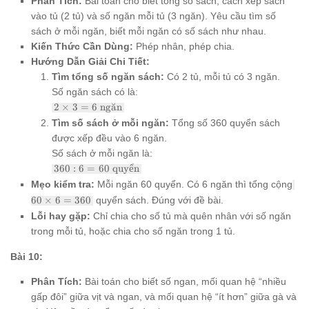
Phân Tích:
Bài toán cho biết tổng số sách, cách xếp sách
vào tủ (2 tủ) và số ngăn mỗi tủ (3 ngăn). Yêu cầu tìm số
sách ở mỗi ngăn, biết mỗi ngăn có số sách như nhau.
Kiến Thức Cần Dùng:
Phép nhân, phép chia.
Hướng Dẫn Giải Chi Tiết:
Tìm tổng số ngăn sách:
Có 2 tủ, mỗi tủ có 3 ngăn.
Số ngăn sách có là:
2
2
×
3
=
6
ng
a
˘
n
\times
Tìm số sách ở mỗi ngăn:
Tổng số 360 quyển sách
3 = 6
được xếp đều vào 6 ngăn.
\text{
ngăn}
Số sách ở mỗi ngăn là:
360 : 6
360
:
6
=
60
quyển
= 60
60
Mẹo kiểm tra:
Mỗi ngăn 60 quyển. Có 6 ngăn thì tổng cộng
\text{
\t
60
×
6
=
360
quyển sách. Đúng với đề bài.
quyển}
6 
Lỗi hay gặp:
Chỉ chia cho số tủ mà quên nhân với số ngăn
36
trong mỗi tủ, hoặc chia cho số ngăn trong 1 tủ.
Bài 10:
Phân Tích:
Bài toán cho biết số ngan, mối quan hệ “nhiều
gấp đôi” giữa vịt và ngan, và mối quan hệ “ít hơn” giữa gà và