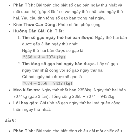
Phân Tích:
Bài toán cho biết số gạo bán ngày thứ nhất và
mối quan hệ “gấp 3 lần” so với ngày thứ nhất cho ngày thứ
hai. Yêu cầu tính tổng số gạo bán trong hai ngày.
Kiến Thức Cần Dùng:
Phép nhân, phép cộng.
Hướng Dẫn Giải Chi Tiết:
Tìm số gạo ngày thứ hai bán được:
Ngày thứ hai bán
được gấp 3 lần ngày thứ nhất.
Ngày thứ hai bán được số gạo là:
2358
2358
×
3
=
7074
(kg)
\times
Tìm tổng số gạo hai ngày bán được:
Lấy số gạo
3 =
ngày thứ nhất cộng với số gạo ngày thứ hai.
7074
\text{
Cả hai ngày bán được số gạo là:
(kg)}
7074
7074
+
2358
=
9432
(kg)
+
Mẹo kiểm tra:
Ngày thứ nhất bán 2358kg. Ngày thứ hai bán
2358
7074kg (gấp 3 lần). Tổng cộng 2358 + 7074 = 9432kg.
=
9432
Lỗi hay gặp:
Chỉ tính số gạo ngày thứ hai mà quên cộng
\text{
thêm ngày thứ nhất.
(kg)}
Bài 6:
Phân Tích:
Bài toán cho biết tổng chiều dài một chiếc cầu,