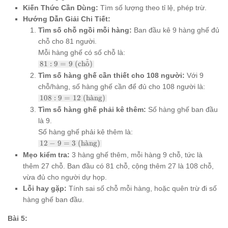
Kiến Thức Cần Dùng:
Tìm số lượng theo tỉ lệ, phép trừ.
Hướng Dẫn Giải Chi Tiết:
Tìm số chỗ ngồi mỗi hàng:
Ban đầu kê 9 hàng ghế đủ
chỗ cho 81 người.
Mỗi hàng ghế có số chỗ là:
˜
81 : 9
81
:
9
=
9
(ch
o
ˆ
)
= 9
Tìm số hàng ghế cần thiết cho 108 người:
Với 9
\text{
chỗ/hàng, số hàng ghế cần để đủ cho 108 người là:
(chỗ)}
108 : 9
108
:
9
=
12
(h
a
ˋ
ng)
= 12
Tìm số hàng ghế phải kê thêm:
Số hàng ghế ban đầu
\text{
là 9.
(hàng)}
Số hàng ghế phải kê thêm là:
12 - 9
12
−
9
=
3
(h
a
ˋ
ng)
= 3
Mẹo kiểm tra:
3 hàng ghế thêm, mỗi hàng 9 chỗ, tức là
\text{
thêm 27 chỗ. Ban đầu có 81 chỗ, cộng thêm 27 là 108 chỗ,
(hàng)}
vừa đủ cho người dự họp.
Lỗi hay gặp:
Tính sai số chỗ mỗi hàng, hoặc quên trừ đi số
hàng ghế ban đầu.
Bài 5: