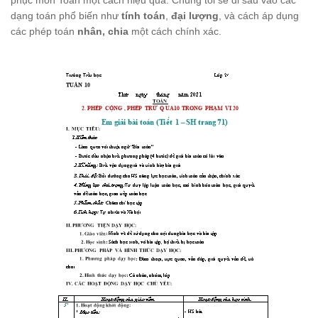
phục môn Toán một cách hiệu quả. Chúng tôi sẽ đi sâu vào các
dạng toán phổ biến như
tính toán
,
đại lượng
, và cách áp dụng
các phép toán
nhân, chia
một cách chính xác.