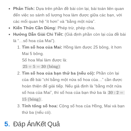
Phân Tích:
Dựa trên phần đề bài còn lại, bài toán liên quan
đến việc so sánh số lượng hoa làm được giữa các bạn, với
các mối quan hệ “ít hơn” và “bằng một nửa”.
Kiến Thức Cần Dùng:
Phép trừ, phép chia.
Hướng Dẫn Giải Chi Tiết:
(Giả định phần còn lại của đề bài
là “…số hoa của Mai”).
Tìm số hoa của Mai:
Hồng làm được 25 bông, ít hơn
Mai 5 bông.
Số hoa Mai làm được là:
25 + 5
25
+
5
=
30
(b
o
ˆ
ng)
= 30
Tìm số hoa của bạn thứ ba (nếu có):
Phần còn lại
\text{
của đề bài “chỉ bằng một nửa số hoa của…” cần được
(bông)}
hoàn thiện để giải tiếp. Nếu giả định là “bằng một nửa
30 : 2 =
số hoa của Mai”, thì số hoa của bạn thứ ba là
30
:
2
=
15
15
(b
o
ˆ
ng)
.
\text{
Tính tổng số hoa:
Cộng số hoa của Hồng, Mai và bạn
(bông)}
thứ ba (nếu có).
Đáp Án/Kết Quả