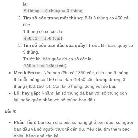
là:
9
9
th
u
ˋ
ng
−
6
th
u
ˋ
ng
=
3
th
u
ˋ
ng
\text{
Tìm số cốc trong một thùng:
Biết 3 thùng có 450 cái
thùng}
cốc.
- 6
\text{
1 thùng có số cốc là:
thùng}
450 :
450
:
3
=
150
(c
a
ˊ
i)
= 3
3 =
Tìm số cốc ban đầu của quầy:
Trước khi bán, quầy có
\text{
150
thùng}
9 thùng.
\text{
(cái)}
Trước khi bán quầy đó có số cốc là:
150
150
×
9
=
1350
(c
a
ˊ
i)
\times
Mẹo kiểm tra:
Nếu ban đầu có 1350 cốc, chia cho 9 thùng
9 =
thì mỗi thùng có 150 cốc. Bán đi 450 cốc, tương đương 3
1350
\text{
thùng (450:150=3). Còn lại 6 thùng, đúng với đề bài.
(cái)}
Lỗi hay gặp:
Nhầm lẫn số thùng đã bán với số thùng còn
lại, hoặc quên nhân với số thùng ban đầu.
Bài 4:
Phân Tích:
Bài toán cho biết số hàng ghế ban đầu, số người
ban đầu và số người thực tế đến dự. Yêu cầu tìm thêm bao
nhiêu hàng ghế cần kê.