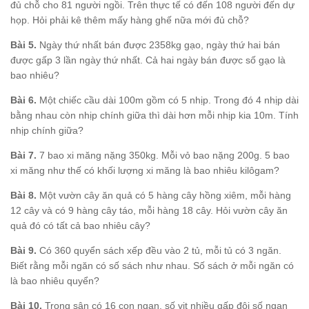
đủ chỗ cho 81 người ngồi. Trên thực tế có đến 108 người đến dự
họp. Hỏi phải kê thêm mấy hàng ghế nữa mới đủ chỗ?
Bài 5.
Ngày thứ nhất bán được 2358kg gạo, ngày thứ hai bán
được gấp 3 lần ngày thứ nhất. Cả hai ngày bán được số gạo là
bao nhiêu?
Bài 6.
Một chiếc cầu dài 100m gồm có 5 nhịp. Trong đó 4 nhịp dài
bằng nhau còn nhịp chính giữa thì dài hơn mỗi nhịp kia 10m. Tính
nhịp chính giữa?
Bài 7.
7 bao xi măng nặng 350kg. Mỗi vỏ bao nặng 200g. 5 bao
xi măng như thế có khối lượng xi măng là bao nhiêu kilôgam?
Bài 8.
Một vườn cây ăn quả có 5 hàng cây hồng xiêm, mỗi hàng
12 cây và có 9 hàng cây táo, mỗi hàng 18 cây. Hỏi vườn cây ăn
quả đó có tất cả bao nhiêu cây?
Bài 9.
Có 360 quyển sách xếp đều vào 2 tủ, mỗi tủ có 3 ngăn.
Biết rằng mỗi ngăn có số sách như nhau. Số sách ở mỗi ngăn có
là bao nhiêu quyển?
Bài 10.
Trong sân có 16 con ngan, số vịt nhiều gấp đôi số ngan