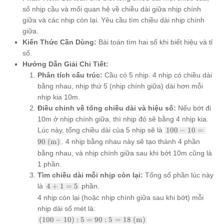
số nhịp cầu và mối quan hệ về chiều dài giữa nhịp chính
giữa và các nhịp còn lại. Yêu cầu tìm chiều dài nhịp chính
giữa.
Kiến Thức Cần Dùng:
Bài toán tìm hai số khi biết hiệu và tỉ
số.
Hướng Dẫn Giải Chi Tiết:
Phân tích cấu trúc:
Cầu có 5 nhịp. 4 nhịp có chiều dài
bằng nhau, nhịp thứ 5 (nhịp chính giữa) dài hơn mỗi
nhịp kia 10m.
Điều chỉnh về tổng chiều dài và hiệu số:
Nếu bớt đi
10m ở nhịp chính giữa, thì nhịp đó sẽ bằng 4 nhịp kia.
100 -
Lúc này, tổng chiều dài của 5 nhịp sẽ là
100
−
10
=
10 =
90
(m)
. 4 nhịp bằng nhau này sẽ tạo thành 4 phần
90
bằng nhau, và nhịp chính giữa sau khi bớt 10m cũng là
\text{
(m)}
1 phần.
Tìm chiều dài mỗi nhịp còn lại:
Tổng số phần lúc này
4
là
4
+
1
=
5
phần.
+
4 nhịp còn lại (hoặc nhịp chính giữa sau khi bớt) mỗi
1
nhịp dài số mét là:
=
(100 -
5
(
100
−
10
)
:
5
=
90
:
5
=
18
(m)