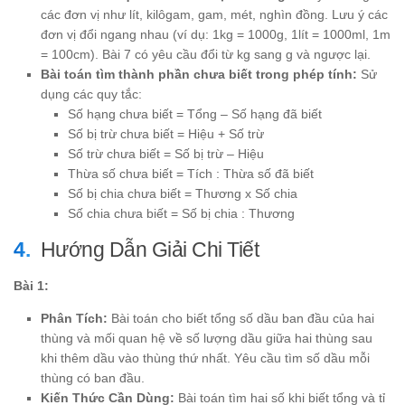
các đơn vị như lít, kilôgam, gam, mét, nghìn đồng. Lưu ý các
đơn vị đổi ngang nhau (ví dụ: 1kg = 1000g, 1lít = 1000ml, 1m
= 100cm). Bài 7 có yêu cầu đổi từ kg sang g và ngược lại.
Bài toán tìm thành phần chưa biết trong phép tính:
Sử
dụng các quy tắc:
Số hạng chưa biết = Tổng – Số hạng đã biết
Số bị trừ chưa biết = Hiệu + Số trừ
Số trừ chưa biết = Số bị trừ – Hiệu
Thừa số chưa biết = Tích : Thừa số đã biết
Số bị chia chưa biết = Thương x Số chia
Số chia chưa biết = Số bị chia : Thương
Hướng Dẫn Giải Chi Tiết
Bài 1:
Phân Tích:
Bài toán cho biết tổng số dầu ban đầu của hai
thùng và mối quan hệ về số lượng dầu giữa hai thùng sau
khi thêm dầu vào thùng thứ nhất. Yêu cầu tìm số dầu mỗi
thùng có ban đầu.
Kiến Thức Cần Dùng:
Bài toán tìm hai số khi biết tổng và tỉ