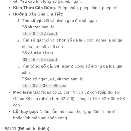
vịt. Yêu cầu tìm tổng số gà, vịt, ngan.
Kiến Thức Cần Dùng:
Phép nhân, phép cộng, phép trừ.
Hướng Dẫn Giải Chi Tiết:
Tìm số vịt:
Số vịt nhiều gấp đôi số ngan.
Số vịt trên sân là:
16
16
×
2
=
32
(con)
\times
Tìm số gà:
Số vịt ít hơn số gà là 6 con, nghĩa là số gà
2 = 32
nhiều hơn số vịt 6 con.
\text{
(con)}
Số gà trên sân là:
32 +
32
+
6
=
38
(con)
6 =
Tìm tổng số gà, vịt, ngan:
Cộng số lượng ba loại gia
38
cầm.
\text{
(con)}
Tổng số ngan, gà, vịt trên sân là:
16 +
16
+
32
+
38
=
86
con
32 +
Mẹo kiểm tra:
Ngan có 16 con. Vịt có 32 con (gấp đôi 16).
38 =
Gà có 38 con (nhiều hơn 32 là 6). Tổng là 16 + 32 + 38 = 86
86
\text{
con.
con}
Lỗi hay gặp:
Nhầm lẫn mối quan hệ “gấp đôi”, “ít hơn”,
hoặc tính toán sai phép cộng.
Bài 11 (Đề bài bị thiếu):