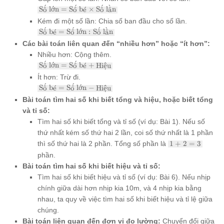
ˊ
ˊ
ˊ
ˋ
\text{Số
S
o
ˆ
lớn
=
S
o
ˆ
b
ˊ
e
×
S
o
ˆ
l
a
ˆ
n
lớn} =
Kém đi một số lần: Chia số ban đầu cho số lần.
\text{Số
ˊ
ˊ
ˊ
ˋ
\text{Số
S
o
ˆ
b
ˊ
e
=
S
o
ˆ
lớn
:
S
o
ˆ
l
a
ˆ
n
bé}
bé} =
\times
Các bài toán liên quan đến “nhiều hơn” hoặc “ít hơn”:
\text{Số
\text{Số
Nhiều hơn: Cộng thêm.
lớn} :
lần}
ˊ
ˊ
\text{Số
\text{Số
S
o
ˆ
lớn
=
S
o
ˆ
b
ˊ
e
+
Hiệu
lớn} =
lần}
Ít hơn: Trừ đi.
\text{Số
ˊ
ˊ
\text{Số
S
o
ˆ
b
ˊ
e
=
S
o
ˆ
lớn
−
Hiệu
bé} +
bé} =
\text{Hiệu}
Bài toán tìm hai số khi biết tổng và hiệu, hoặc biết tổng
\text{Số
và tỉ số:
lớn} -
\text{Hiệu}
Tìm hai số khi biết tổng và tỉ số (ví dụ: Bài 1). Nếu số
thứ nhất kém số thứ hai 2 lần, coi số thứ nhất là 1 phần
1
thì số thứ hai là 2 phần. Tổng số phần là
1
+
2
=
3
+
phần.
2
Bài toán tìm hai số khi biết hiệu và tỉ số:
=
3
Tìm hai số khi biết hiệu và tỉ số (ví dụ: Bài 6). Nếu nhịp
chính giữa dài hơn nhịp kia 10m, và 4 nhịp kia bằng
nhau, ta quy về việc tìm hai số khi biết hiệu và tỉ lệ giữa
chúng.
Bài toán liên quan đến đơn vị đo lường:
Chuyển đổi giữa