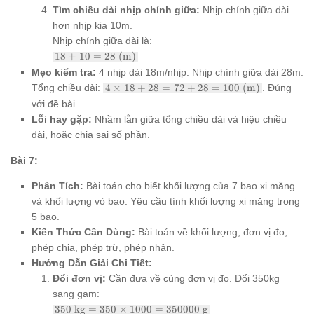
10) : 5
Tìm chiều dài nhịp chính giữa:
Nhịp chính giữa dài
= 90 :
hơn nhịp kia 10m.
5 =
18
Nhịp chính giữa dài là:
\text{
18 +
18
+
10
=
28
(m)
(m)}
10 =
Mẹo kiểm tra:
4 nhịp dài 18m/nhịp. Nhịp chính giữa dài 28m.
28
4
Tổng chiều dài:
4
×
18
+
28
=
72
+
28
=
100
(m)
. Đúng
\text{
\times
(m)}
với đề bài.
18 +
Lỗi hay gặp:
Nhầm lẫn giữa tổng chiều dài và hiệu chiều
28 =
72 +
dài, hoặc chia sai số phần.
28 =
100
Bài 7:
\text{
(m)}
Phân Tích:
Bài toán cho biết khối lượng của 7 bao xi măng
và khối lượng vỏ bao. Yêu cầu tính khối lượng xi măng trong
5 bao.
Kiến Thức Cần Dùng:
Bài toán về khối lượng, đơn vị đo,
phép chia, phép trừ, phép nhân.
Hướng Dẫn Giải Chi Tiết:
Đổi đơn vị:
Cần đưa về cùng đơn vị đo. Đổi 350kg
sang gam:
350
350
kg
=
350
×
1000
=
350000
g