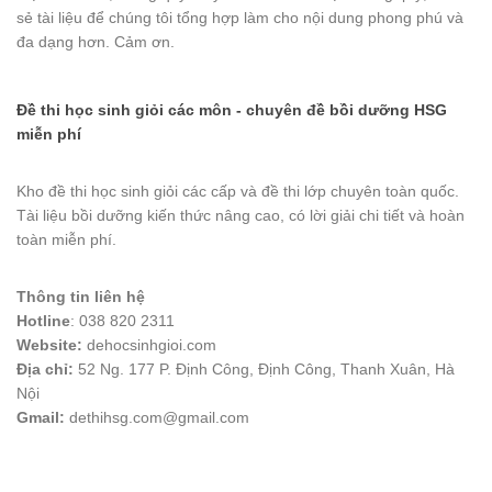
sẻ tài liệu để chúng tôi tổng hợp làm cho nội dung phong phú và
đa dạng hơn. Cảm ơn.
Đề thi học sinh giỏi các môn - chuyên đề bồi dưỡng HSG
miễn phí
Kho đề thi học sinh giỏi các cấp và đề thi lớp chuyên toàn quốc.
Tài liệu bồi dưỡng kiến thức nâng cao, có lời giải chi tiết và hoàn
toàn miễn phí.
Thông tin liên hệ
Hotline
: 038 820 2311
Website:
dehocsinhgioi.com
Địa chỉ:
52 Ng. 177 P. Định Công, Định Công, Thanh Xuân, Hà
Nội
Gmail:
dethihsg.com@gmail.com
vin88
 , 
game bài đổi thưởng
 , 
iwin68
 , 
Good88