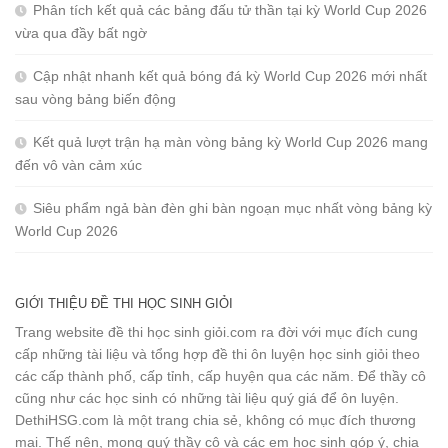
Phân tích kết quả các bảng đấu tử thần tại kỳ World Cup 2026
vừa qua đầy bất ngờ
Cập nhật nhanh kết quả bóng đá kỳ World Cup 2026 mới nhất
sau vòng bảng biến động
Kết quả lượt trận hạ màn vòng bảng kỳ World Cup 2026 mang
đến vô vàn cảm xúc
Siêu phẩm ngả bàn đèn ghi bàn ngoạn mục nhất vòng bảng kỳ
World Cup 2026
GIỚI THIỆU ĐỀ THI HỌC SINH GIỎI
Trang website đề thi học sinh giỏi.com ra đời với mục đích cung
cấp những tài liệu và tổng hợp đề thi ôn luyện học sinh giỏi theo
các cấp thành phố, cấp tỉnh, cấp huyện qua các năm. Để thầy cô
cũng như các học sinh có những tài liệu quý giá để ôn luyện.
DethiHSG.com là một trang chia sẻ, không có mục đích thương
mại. Thế nên, mong quý thầy cô và các em học sinh góp ý, chia