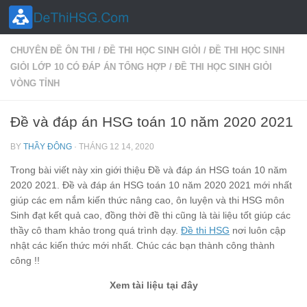
Skip to content
CHUYÊN ĐỀ ÔN THI
/
ĐỀ THI HỌC SINH GIỎI
/
ĐỀ THI HỌC SINH
GIỎI LỚP 10 CÓ ĐÁP ÁN TỔNG HỢP
/
ĐỀ THI HỌC SINH GIỎI
VÒNG TỈNH
Đề và đáp án HSG toán 10 năm 2020 2021
BY
THẦY ĐÔNG
·
THÁNG 12 14, 2020
Trong bài viết này xin giới thiệu Đề và đáp án HSG toán 10 năm
2020 2021. Đề và đáp án HSG toán 10 năm 2020 2021 mới nhất
giúp các em nắm kiến thức nâng cao, ôn luyện và thi HSG môn
Sinh đạt kết quả cao, đồng thời đề thi cũng là tài liệu tốt giúp các
thầy cô tham khảo trong quá trình dạy.
Đề thi HSG
nơi luôn cập
nhật các kiến thức mới nhất. Chúc các bạn thành công thành
công !!
Xem tài liệu tại đây