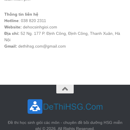
Thông tin liên hệ
Hotline
: 038 820 2311
Website:
dehocsinhgioi.com
Địa chỉ:
52 Ng. 177 P. Định Công, Định Công, Thanh Xuân, Hà
Nội
Gmail:
dethihsg.com@gmail.com
vin88
 , 
game bài đổi thưởng
 , 
iwin68
 , 
Good88
Đề thi học sinh giỏi các môn - chuyên đề bồi dưỡng HSG miễn
phí © 2026. All Rights Reserved.