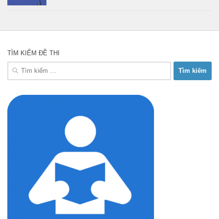
TÌM KIẾM ĐỀ THI
Tìm
kiếm
cho: