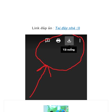
Link đáp án
:
Tại đâ
y nhé :))