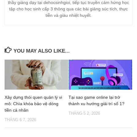
thầy giảng dạy tại dehocsinhgioi, tiếp tục truyền cảm hứng học
tập cho học sinh cấp 3 thông qua các bài giảng súc tích, thực
tiễn và giàu nhiệt huyết.
YOU MAY ALSO LIKE...
Xây dựng thói quen quản lý vi
Tại sao game online lại trở
mô: Chìa khóa bảo vệ dòng
thành xu hướng giải trí số 1?
tiền cá nhân
THÁNG 5 2, 2026
THÁNG 6 7, 2026