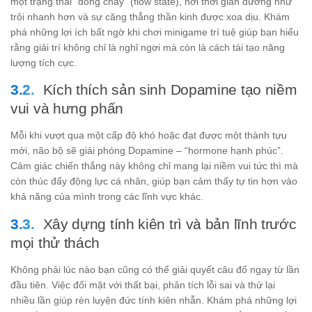
một trạng thái “dòng chảy” (flow state), nơi thời gian dường như
trôi nhanh hơn và sự căng thẳng thần kinh được xoa dịu. Khám
phá những lợi ích bất ngờ khi chơi minigame trí tuệ giúp bạn hiểu
rằng giải trí không chỉ là nghỉ ngơi mà còn là cách tái tạo năng
lượng tích cực.
Kích thích sản sinh Dopamine tạo niềm
vui và hưng phấn
Mỗi khi vượt qua một cấp độ khó hoặc đạt được một thành tựu
mới, não bộ sẽ giải phóng Dopamine – “hormone hạnh phúc”.
Cảm giác chiến thắng này không chỉ mang lại niềm vui tức thì mà
còn thúc đẩy động lực cá nhân, giúp bạn cảm thấy tự tin hơn vào
khả năng của mình trong các lĩnh vực khác.
Xây dựng tính kiên trì và bản lĩnh trước
mọi thử thách
Không phải lúc nào bạn cũng có thể giải quyết câu đố ngay từ lần
đầu tiên. Việc đối mặt với thất bại, phân tích lỗi sai và thử lại
nhiều lần giúp rèn luyện đức tính kiên nhẫn. Khám phá những lợi