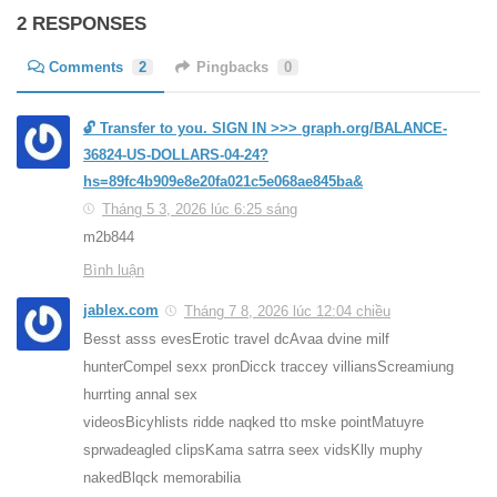
2 RESPONSES
Comments
2
Pingbacks
0
🔓 Transfer to you. SIGN IN >>> graph.org/BALANCE-
36824-US-DOLLARS-04-24?
hs=89fc4b909e8e20fa021c5e068ae845ba&
Tháng 5 3, 2026 lúc 6:25 sáng
m2b844
Bình luận
jablex.com
Tháng 7 8, 2026 lúc 12:04 chiều
Besst asss evesErotic travel dcAvaa dvine milf
hunterCompel sexx pronDicck traccey villiansScreamiung
hurrting annal sex
videosBicyhlists ridde naqked tto mske pointMatuyre
sprwadeagled clipsKama satrra seex vidsKlly muphy
nakedBlqck memorabilia