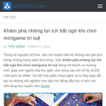
Skip to content
TIN TỨC
Khám phá những lợi ích bất ngờ khi chơi
minigame trí tuệ
BY
THẦY ĐÔNG
·
THÁNG 5 2, 2026
Trong kỷ nguyên số hóa, việc rèn luyện não bộ không còn gói gọn
trong những trang sách khô khan. Việc
khám phá những lợi ích
bất ngờ khi chơi minigame trí tuệ
đang trở thành xu hướng
mới, giúp con người vừa thư giãn vừa nâng cao chỉ số IQ và EQ
một cách tự nhiên. Sự kết hợp giữa công nghệ và tư duy logic đã
tạo ra những trải nghiệm học tập chủ động đầy thú vị trên các
nền tảng trực tuyến như
Zowin
.