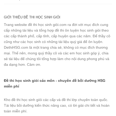
GIỚI THIỆU ĐỀ THI HỌC SINH GIỎI
Trang website đề thi học sinh giỏi.com ra đời với mục đích cung
cấp những tài liệu và tổng hợp đề thi ôn luyện học sinh giỏi theo
các cấp thành phố, cấp tỉnh, cấp huyện qua các năm. Để thầy cô
cũng như các học sinh có những tài liệu quý giá để ôn luyện.
DethiHSG.com là một trang chia sẻ, không có mục đích thương
mại. Thế nên, mong quý thầy cô và các em học sinh góp ý, chia
sẻ tài liệu để chúng tôi tổng hợp làm cho nội dung phong phú và
đa dạng hơn. Cảm ơn.
Đề thi học sinh giỏi các môn - chuyên đề bồi dưỡng HSG
miễn phí
Kho đề thi học sinh giỏi các cấp và đề thi lớp chuyên toàn quốc.
Tài liệu bồi dưỡng kiến thức nâng cao, có lời giải chi tiết và hoàn
toàn miễn phí.