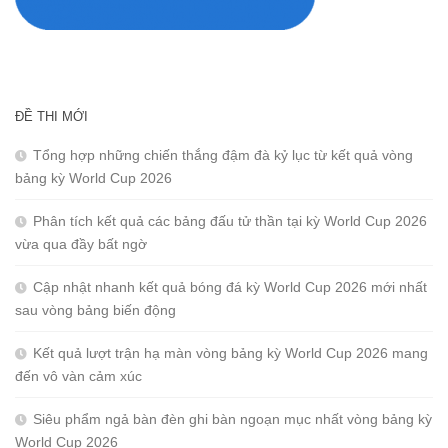
ĐỀ THI MỚI
Tổng hợp những chiến thắng đậm đà kỷ lục từ kết quả vòng
bảng kỳ World Cup 2026
Phân tích kết quả các bảng đấu tử thần tại kỳ World Cup 2026
vừa qua đầy bất ngờ
Cập nhật nhanh kết quả bóng đá kỳ World Cup 2026 mới nhất
sau vòng bảng biến động
Kết quả lượt trận hạ màn vòng bảng kỳ World Cup 2026 mang
đến vô vàn cảm xúc
Siêu phẩm ngả bàn đèn ghi bàn ngoạn mục nhất vòng bảng kỳ
World Cup 2026