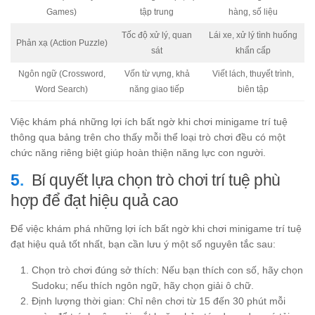
Games)
tập trung
hàng, số liệu
Tốc độ xử lý, quan
Lái xe, xử lý tình huống
Phản xạ (Action Puzzle)
sát
khẩn cấp
Ngôn ngữ (Crossword,
Vốn từ vựng, khả
Viết lách, thuyết trình,
Word Search)
năng giao tiếp
biên tập
Việc khám phá những lợi ích bất ngờ khi chơi minigame trí tuệ
thông qua bảng trên cho thấy mỗi thể loại trò chơi đều có một
chức năng riêng biệt giúp hoàn thiện năng lực con người.
Bí quyết lựa chọn trò chơi trí tuệ phù
hợp để đạt hiệu quả cao
Để việc khám phá những lợi ích bất ngờ khi chơi minigame trí tuệ
đạt hiệu quả tốt nhất, bạn cần lưu ý một số nguyên tắc sau:
Chọn trò chơi đúng sở thích: Nếu bạn thích con số, hãy chọn
Sudoku; nếu thích ngôn ngữ, hãy chọn giải ô chữ.
Định lượng thời gian: Chỉ nên chơi từ 15 đến 30 phút mỗi