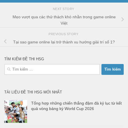
NEXT STORY
Mẹo vượt qua các thử thách khó nhằn trong game online
Việt
PREVIOUS STORY
Tại sao game online lại trở thành xu hướng giải trí số 1?
TÌM KIẾM ĐỀ THI HSG
Tìm
kiếm
cho:
TÀI LIỆU ĐỀ THI HSG MỚI NHẤT
Tổng hợp những chiến thắng đậm đà kỷ lục từ kết
quả vòng bảng kỳ World Cup 2026