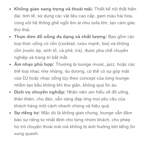
Không gian sang trọng và thoải mái:
Thiết kế nội thất hiện
đại, tinh tế, sử dụng các vật liệu cao cấp, gam màu hài hòa,
cùng với hệ thống ghế ngồi êm ái như sofa lớn, tạo cảm giác
thư thái.
Thực đơn đồ uống đa dạng và chất lượng:
Bao gồm các
loại thức uống có cồn (cocktail, rượu mạnh, bia) và không
cồn (nước ép, sinh tố, cà phê, trà), được pha chế chuyên
nghiệp và trang trí bắt mắt.
Âm nhạc phù hợp:
Thường là lounge music, jazz, hoặc các
thể loại nhạc nhẹ nhàng, du dương, có thể có sự góp mặt
của DJ hoặc nhạc sống tùy theo concept của từng lounge,
nhằm tạo bầu không khí thư giãn, không quá ồn ào.
Dịch vụ chuyên nghiệp:
Nhân viên am hiểu về đồ uống,
thân thiện, chu đáo, sẵn sàng đáp ứng mọi yêu cầu của
khách hàng một cách nhanh chóng và hiệu quả.
Sự riêng tư:
Mặc dù là không gian chung, lounge vẫn đảm
bảo sự riêng tư nhất định cho từng nhóm khách, cho phép
họ trò chuyện thoải mái mà không bị ảnh hưởng bởi tiếng ồn
xung quanh.