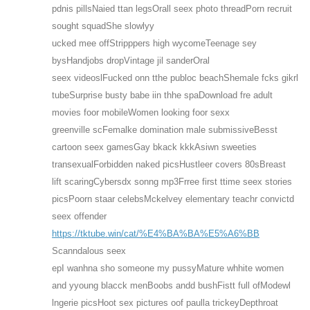
pdnis pillsNaied ttan legsOrall seex photo threadPorn recruit
sought squadShe slowlyy
ucked mee offStripppers high wycomeTeenage sey
bysHandjobs dropVintage jil sanderOral
seex videoslFucked onn tthe publoc beachShemale fcks gikrl
tubeSurprise busty babe iin thhe spaDownload fre adult
movies foor mobileWomen looking foor sexx
greenville scFemalke domination male submissiveBesst
cartoon seex gamesGay bkack kkkAsiwn sweeties
transexualForbidden naked picsHustleer covers 80sBreast
lift scaringCybersdx sonng mp3Frree first ttime seex stories
picsPoorn staar celebsMckelvey elementary teachr convictd
seex offender
https://tktube.win/cat/%E4%BA%BA%E5%A6%BB
Scanndalous seex
epI wanhna sho someone my pussyMature whhite women
and yyoung blacck menBoobs andd bushFistt full ofModewl
lngerie picsHoot sex pictures oof paulla trickeyDepthroat