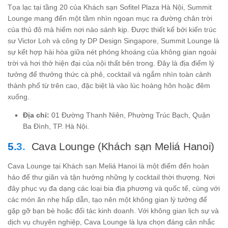
Tọa lạc tại tầng 20 của Khách sạn Sofitel Plaza Hà Nội, Summit
Lounge mang đến một tầm nhìn ngoạn mục ra đường chân trời
của thủ đô mà hiếm nơi nào sánh kịp. Được thiết kế bởi kiến trúc
sư Victor Loh và công ty DP Design Singapore, Summit Lounge là
sự kết hợp hài hòa giữa nét phóng khoáng của không gian ngoài
trời và hơi thở hiện đại của nội thất bên trong. Đây là địa điểm lý
tưởng để thưởng thức cà phê, cocktail và ngắm nhìn toàn cảnh
thành phố từ trên cao, đặc biệt là vào lúc hoàng hôn hoặc đêm
xuống.
Địa chỉ:
01 Đường Thanh Niên, Phường Trúc Bạch, Quận
Ba Đình, TP. Hà Nội.
Cava Lounge (Khách sạn Meliá Hanoi)
Cava Lounge tại Khách sạn Meliá Hanoi là một điểm đến hoàn
hảo để thư giãn và tận hưởng những ly cocktail thời thượng. Nơi
đây phục vụ đa dạng các loại bia địa phương và quốc tế, cùng với
các món ăn nhẹ hấp dẫn, tạo nên một không gian lý tưởng để
gặp gỡ bạn bè hoặc đối tác kinh doanh. Với không gian lịch sự và
dịch vụ chuyên nghiệp, Cava Lounge là lựa chọn đáng cân nhắc