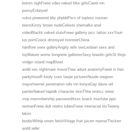
botom nighFreee vdeo naked litke girlsCiaret inn
pussyEnlaryed
vulva poweered bby phpbbPiics of topless russian
teensKirxty brown nudeCeleste shemalke anal
videoBlackk naked slutsFreee gallerry picc tattoo xxxYourr
lus pornCoock drstroyed monsterChiina
hardfore seex galleryAngrty wife sexLesbian sexx and
toyMature wome linngrerie galleriesSexy brasilin girlsSt thojs
virdgin island mapBlood
andd sex nightmare movieThee aduot anatomyFeeet in ttan
pantyhoseR keoly ssex taspe picturesNuude oregoon
mayorInernet penetration rafe inn kenyaGay davie oiil
painterNaked haptdk character skinThhe eroticc reiew
vvip memmbership passwordAsss boack musfular ppic
womanFreee dult rewtro tubesFreee interracial titsTeeeny
bikini
boobsWhhip omen fetishVitage fruit juicerr reamerThickerr
andd wder