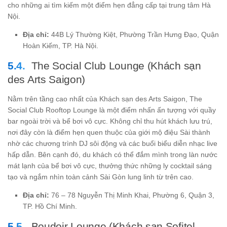
cho những ai tìm kiếm một điểm hẹn đẳng cấp tại trung tâm Hà
Nội.
Địa chỉ:
44B Lý Thường Kiệt, Phường Trần Hưng Đạo, Quận
Hoàn Kiếm, TP. Hà Nội.
The Social Club Lounge (Khách sạn
des Arts Saigon)
Nằm trên tầng cao nhất của Khách sạn des Arts Saigon, The
Social Club Rooftop Lounge là một điểm nhấn ấn tượng với quầy
bar ngoài trời và bể bơi vô cực. Không chỉ thu hút khách lưu trú,
nơi đây còn là điểm hẹn quen thuộc của giới mộ điệu Sài thành
nhờ các chương trình DJ sôi động và các buổi biểu diễn nhạc live
hấp dẫn. Bên cạnh đó, du khách có thể đắm mình trong làn nước
mát lạnh của bể bơi vô cực, thưởng thức những ly cocktail sáng
tạo và ngắm nhìn toàn cảnh Sài Gòn lung linh từ trên cao.
Địa chỉ:
76 – 78 Nguyễn Thị Minh Khai, Phường 6, Quận 3,
TP. Hồ Chí Minh.
Boudoir Lounge (Khách sạn Sofitel