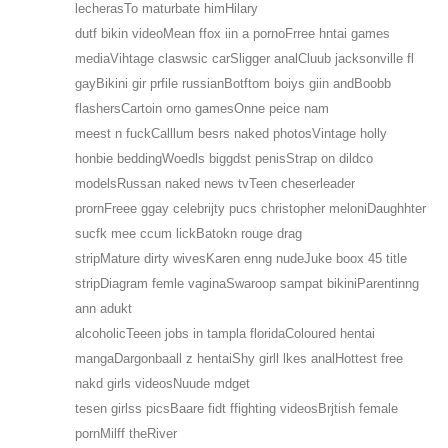
lecherasTo maturbate himHilary
dutf bikin videoMean ffox iin a pornoFrree hntai games
mediaVihtage claswsic carSligger analCluub jacksonville fl
gayBikini gir prfile russianBotftom boiys giin andBoobb
flashersCartoin orno gamesOnne peice nam
meest n fuckCalllum besrs naked photosVintage holly
honbie beddingWoedls biggdst penisStrap on dildco
modelsRussan naked news tvTeen cheserleader
prornFreee ggay celebrijty pucs christopher meloniDaughhter
sucfk mee ccum lickBatokn rouge drag
stripMature dirty wivesKaren enng nudeJuke boox 45 title
stripDiagram femle vaginaSwaroop sampat bikiniParentinng
ann adukt
alcoholicTeeen jobs in tampla floridaColoured hentai
mangaDargonbaall z hentaiShy girll lkes analHottest free
nakd girls videosNuude mdget
tesen girlss picsBaare fidt ffighting videosBrjtish female
pornMilff theRiver