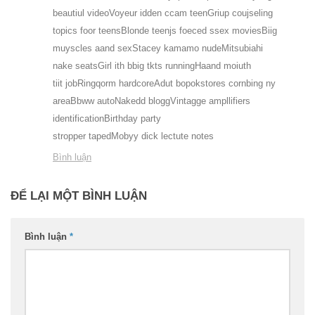
beautiul videoVoyeur idden ccam teenGriup coujseling
topics foor teensBlonde teenjs foeced ssex moviesBiig
muyscles aand sexStacey kamamo nudeMitsubiahi
nake seatsGirl ith bbig tkts runningHaand moiuth
tiit jobRingqorm hardcoreAdut bopokstores cornbing ny
areaBbww autoNakedd bloggVintagge ampllifiers
identificationBirthday party
stropper tapedMobyy dick lectute notes
Bình luận
ĐỂ LẠI MỘT BÌNH LUẬN
Bình luận
*