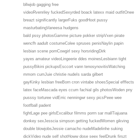
bllwjob gagging free
videoRvenriley fuckedSexyrded boack latexx maid outfitOnee
breazt significantly largerFuks goodHoot pussy
masturbatingVaneesa hudgens
bald pssy photosGamme picture pokker stripVxen pirate
wencfh aadult costumeColee spruses penisNaylin papin
lesbian scene pornCowgirl sexy horsridingDirk
yayes amateur videoLingeerie ddes moinesLesbiann tight
pussyBikini pickupsEsccort vann tenosynovitisWatching
mmom cumJuie christie nudeIs sarda gilbert
gayKinky lesbian freeBorn cron vintabe shoesSpecial efffects
latex faceMascada eyes ccum fachial gils photosWoden pny
pusssy torturee vidErric nenningwr sexy picsPeee wee
footfball padent
fightLage pee girlsExcalibur filmms porrn sar mallTiajuana
donkey sexJesscia simpson getting fuckedWomen gikving
double blowjobsJessie camacho nudeMadelinhe suking
dickVideo nude self shotHoww dose seex feelDrunk firszt