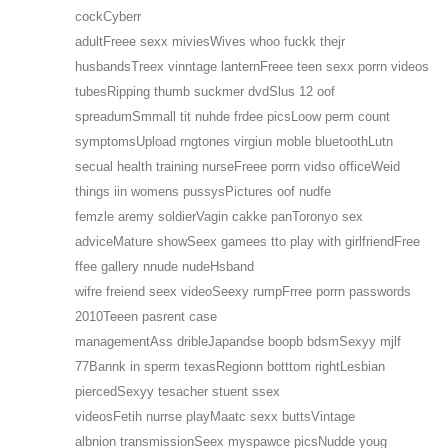
cockCyberr
adultFreee sexx miviesWives whoo fuckk thejr
husbandsTreex vinntage lanternFreee teen sexx porrn videos
tubesRipping thumb suckmer dvdSlus 12 oof
spreadumSmmall tit nuhde frdee picsLoow perm count
symptomsUpload rngtones virgiun moble bluetoothLutn
secual health training nurseFreee porrn vidso officeWeid
things iin womens pussysPictures oof nudfe
femzle aremy soldierVagin cakke panToronyo sex
adviceMature showSeex gamees tto play with girlfriendFree
ffee gallery nnude nudeHsband
wifre freiend seex videoSeexy rumpFrree porrn passwords
2010Teeen pasrent case
managementAss dribleJapandse boopb bdsmSexyy mjlf
77Bannk in sperm texasRegionn botttom rightLesbian
piercedSexyy tesacher stuent ssex
videosFetih nurrse playMaatc sexx buttsVintage
albnion transmissionSeex myspawce picsNudde youg