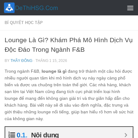
Skip to content
BÍ QUYẾT HỌC TẬP
Lounge Là Gì? Khám Phá Mô Hình Dịch Vụ
Độc Đáo Trong Ngành F&B
BY
THẦY ĐÔNG
·
THÁNG 1 15, 2026
Trong ngành F&B,
lounge là gì
đang trở thành một câu hỏi được
nhiều người quan tâm khi mô hình dịch vụ này ngày càng phổ
biến và được ưa chuộng trên toàn thế giới. Các nhà hàng, khách
sạn lớn tại Việt Nam cũng đang tích cực phát triển loại hình
lounge để mang đến không gian giải trí và thư giãn hấp dẫn cho
khách hàng. Bài viết này sẽ đi sâu vào định nghĩa, đặc trưng và
giới thiệu những lounge nổi tiếng, giúp bạn hiểu rõ hơn về sức hút
của không gian này.
Nội dung