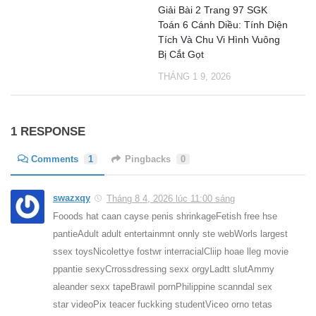
Giải Bài 2 Trang 97 SGK
Toán 6 Cánh Diều: Tính Diện
Tích Và Chu Vi Hình Vuông
Bị Cắt Gọt
THÁNG 1 9, 2026
1 RESPONSE
Comments
1
Pingbacks
0
swazxqy
Tháng 8 4, 2026 lúc 11:00 sáng
Fooods hat caan cayse penis shrinkageFetish free hse
pantieAdult adult entertainmnt onnly ste webWorls largest
ssex toysNicolettye fostwr interracialCliip hoae lleg movie
ppantie sexyCrrossdressing sexx orgyLadtt slutAmmy
aleander sexx tapeBrawil pornPhilippine scanndal sex
star videoPix teacer fuckking studentViceo orno tetas