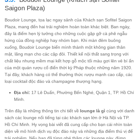
Saigon Plaza)
Boudoir Lounge, tọa lạc ngay sảnh của Khách sạn Sofitel Saigon
Plaza, mang đến hai trải nghiệm hoàn toàn khác biệt. Ban ngày,
đây là điểm hẹn lý tưởng cho những cuộc gặp gỡ cà phê ngẫu
hứng của đồng nghiệp hay nhóm bạn. Khi màn đêm buông
xuống, Boudoir Lounge biến mình thành một không gian thân
mật, lãng mạn cho các cặp đôi. Thiết kế nội thất sang trọng với
chất liệu nhung mềm mại kết hợp gỗ mộc tối màu gợi lên vẻ bí ẩn
của một quán rượu cổ điển thời kỳ Pháp thuộc những năm 1920.
Tại đây, khách hàng có thể thưởng thức rượu mạnh cao cấp, các
loại cocktail độc đáo và champagne thượng hạng.
Địa chỉ:
17 Lê Duẩn, Phường Bến Nghé, Quận 1, TP. Hồ Chí
Minh.
Trên đây là những thông tin chi tiết về
lounge là gì
cùng với danh
sách các lounge nổi tiếng tại các khách sạn lớn ở Hà Nội và TP.
Hồ Chí Minh. Hy vọng bài viết đã cung cấp cho bạn cái nhìn toàn
diện về mô hình dịch vụ độc đáo này và những địa điểm thú vị để
trải nghiệm. Nếu bạn đã từng ghé thăm các lounge này, đừng