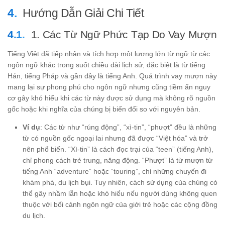
Hướng Dẫn Giải Chi Tiết
1. Các Từ Ngữ Phức Tạp Do Vay Mượn
Tiếng Việt đã tiếp nhận và tích hợp một lượng lớn từ ngữ từ các
ngôn ngữ khác trong suốt chiều dài lịch sử, đặc biệt là từ tiếng
Hán, tiếng Pháp và gần đây là tiếng Anh. Quá trình vay mượn này
mang lại sự phong phú cho ngôn ngữ nhưng cũng tiềm ẩn nguy
cơ gây khó hiểu khi các từ này được sử dụng mà không rõ nguồn
gốc hoặc khi nghĩa của chúng bị biến đổi so với nguyên bản.
Ví dụ
: Các từ như “rúng động”, “xì-tin”, “phượt” đều là những
từ có nguồn gốc ngoại lai nhưng đã được “Việt hóa” và trở
nên phổ biến. “Xì-tin” là cách đọc trại của “teen” (tiếng Anh),
chỉ phong cách trẻ trung, năng động. “Phượt” là từ mượn từ
tiếng Anh “adventure” hoặc “touring”, chỉ những chuyến đi
khám phá, du lịch bụi. Tuy nhiên, cách sử dụng của chúng có
thể gây nhầm lẫn hoặc khó hiểu nếu người dùng không quen
thuộc với bối cảnh ngôn ngữ của giới trẻ hoặc các cộng đồng
du lịch.