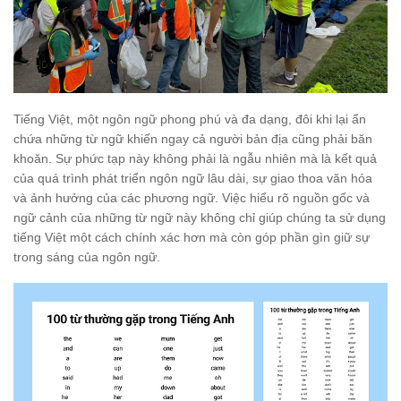
Tiếng Việt, một ngôn ngữ phong phú và đa dạng, đôi khi lại ẩn
chứa những từ ngữ khiến ngay cả người bản địa cũng phải băn
khoăn. Sự phức tạp này không phải là ngẫu nhiên mà là kết quả
của quá trình phát triển ngôn ngữ lâu dài, sự giao thoa văn hóa
và ảnh hưởng của các phương ngữ. Việc hiểu rõ nguồn gốc và
ngữ cảnh của những từ ngữ này không chỉ giúp chúng ta sử dụng
tiếng Việt một cách chính xác hơn mà còn góp phần gìn giữ sự
trong sáng của ngôn ngữ.