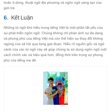
hoặc ít dùng, thuật ngữ địa phương và ngôn ngữ sáng tạo của
giới trẻ.
Kết Luận
Những từ ngữ khó hiểu trong tiếng Việt là một phần tất yếu của
sự phát triển ngôn ngữ. Chúng không chỉ phản ánh sự đa dạng
và phong phú của tiếng Việt mà còn thể hiện sự thay đổi không
ngừng của xã hội qua từng giai đoạn. Hiểu rõ nguồn gốc và ngữ
cảnh của các từ ngữ này sẽ giúp chúng ta sử dụng ngôn ngữ một
cách chính xác và hiệu quả hơn, đồng thời trân trọng sự phong
phú của tiếng mẹ đẻ.