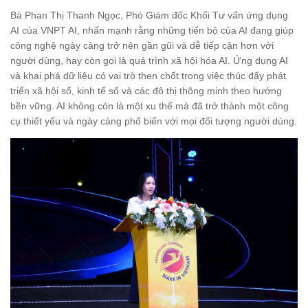
Bà Phan Thị Thanh Ngọc, Phó Giám đốc Khối Tư vấn ứng dụng
AI của VNPT AI, nhấn mạnh rằng những tiến bộ của AI đang giúp
công nghệ ngày càng trở nên gần gũi và dễ tiếp cận hơn với
người dùng, hay còn gọi là quá trình xã hội hóa AI. Ứng dụng AI
và khai phá dữ liệu có vai trò then chốt trong việc thúc đẩy phát
triển xã hội số, kinh tế số và các đô thị thông minh theo hướng
bền vững. AI không còn là một xu thế mà đã trở thành một công
cụ thiết yếu và ngày càng phổ biến với mọi đối tượng người dùng.