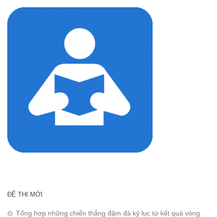
cho:
ĐỀ THI MỚI
Tổng hợp những chiến thắng đậm đà kỷ lục từ kết quả vòng