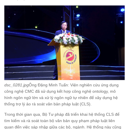
dsc_0281.jpg
Ông Đặng Minh Tuấn: Viện nghiên cứu ứng dụng
công nghệ CMC đã sử dụng kết hợp công nghệ ontology, mô
hình ngôn ngữ lớn và xử lý ngôn ngữ tự nhiên để xây dựng hệ
thống trợ lý ảo rà soát văn bản pháp luật (CLS).
Trong thời gian qua, Bộ Tư pháp đã triển khai hệ thống CLS để
tìm kiếm và rà soát toàn bộ văn bản quy phạm pháp luật liên
quan đến việc sáp nhập giữa các bộ, ngành. Hệ thống này cũng