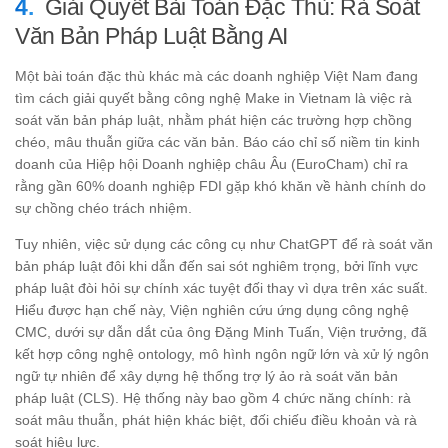
Giải Quyết Bài Toán Đặc Thù: Rà Soát
Văn Bản Pháp Luật Bằng AI
Một bài toán đặc thù khác mà các doanh nghiệp Việt Nam đang
tìm cách giải quyết bằng công nghệ Make in Vietnam là việc rà
soát văn bản pháp luật, nhằm phát hiện các trường hợp chồng
chéo, mâu thuẫn giữa các văn bản. Báo cáo chỉ số niềm tin kinh
doanh của Hiệp hội Doanh nghiệp châu Âu (EuroCham) chỉ ra
rằng gần 60% doanh nghiệp FDI gặp khó khăn về hành chính do
sự chồng chéo trách nhiệm.
Tuy nhiên, việc sử dụng các công cụ như ChatGPT để rà soát văn
bản pháp luật đôi khi dẫn đến sai sót nghiêm trọng, bởi lĩnh vực
pháp luật đòi hỏi sự chính xác tuyệt đối thay vì dựa trên xác suất.
Hiểu được hạn chế này, Viện nghiên cứu ứng dụng công nghệ
CMC, dưới sự dẫn dắt của ông Đặng Minh Tuấn, Viện trưởng, đã
kết hợp công nghệ ontology, mô hình ngôn ngữ lớn và xử lý ngôn
ngữ tự nhiên để xây dựng hệ thống trợ lý ảo rà soát văn bản
pháp luật (CLS). Hệ thống này bao gồm 4 chức năng chính: rà
soát mâu thuẫn, phát hiện khác biệt, đối chiếu điều khoản và rà
soát hiệu lực.