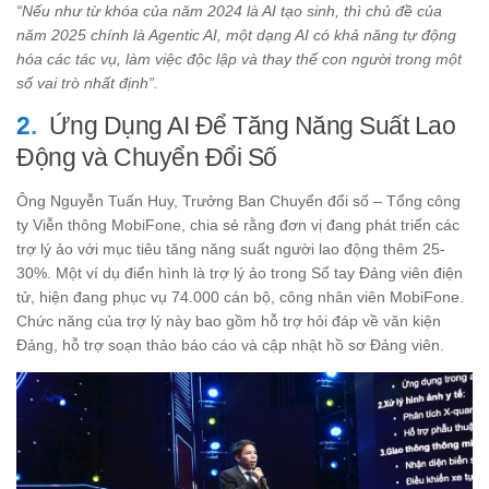
“Nếu như từ khóa của năm 2024 là AI tạo sinh, thì chủ đề của
năm 2025 chính là Agentic AI, một dạng AI có khả năng tự động
hóa các tác vụ, làm việc độc lập và thay thế con người trong một
số vai trò nhất định”.
Ứng Dụng AI Để Tăng Năng Suất Lao
Động và Chuyển Đổi Số
Ông Nguyễn Tuấn Huy, Trưởng Ban Chuyển đổi số – Tổng công
ty Viễn thông MobiFone, chia sẻ rằng đơn vị đang phát triển các
trợ lý ảo với mục tiêu tăng năng suất người lao động thêm 25-
30%. Một ví dụ điển hình là trợ lý ảo trong Sổ tay Đảng viên điện
tử, hiện đang phục vụ 74.000 cán bộ, công nhân viên MobiFone.
Chức năng của trợ lý này bao gồm hỗ trợ hỏi đáp về văn kiện
Đảng, hỗ trợ soạn thảo báo cáo và cập nhật hồ sơ Đảng viên.