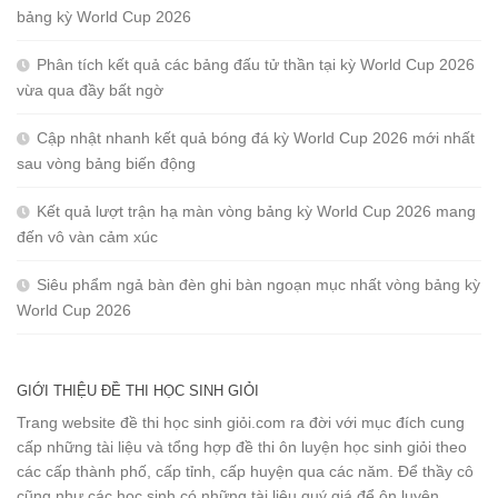
bảng kỳ World Cup 2026
Phân tích kết quả các bảng đấu tử thần tại kỳ World Cup 2026
vừa qua đầy bất ngờ
Cập nhật nhanh kết quả bóng đá kỳ World Cup 2026 mới nhất
sau vòng bảng biến động
Kết quả lượt trận hạ màn vòng bảng kỳ World Cup 2026 mang
đến vô vàn cảm xúc
Siêu phẩm ngả bàn đèn ghi bàn ngoạn mục nhất vòng bảng kỳ
World Cup 2026
GIỚI THIỆU ĐỀ THI HỌC SINH GIỎI
Trang website đề thi học sinh giỏi.com ra đời với mục đích cung
cấp những tài liệu và tổng hợp đề thi ôn luyện học sinh giỏi theo
các cấp thành phố, cấp tỉnh, cấp huyện qua các năm. Để thầy cô
cũng như các học sinh có những tài liệu quý giá để ôn luyện.