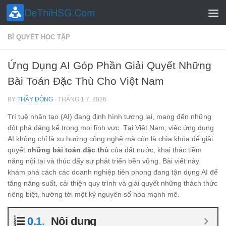
Skip to content
BÍ QUYẾT HỌC TẬP
Ứng Dụng AI Góp Phần Giải Quyết Những
Bài Toán Đặc Thù Cho Việt Nam
BY
THẦY ĐÔNG
·
THÁNG 1 7, 2026
Trí tuệ nhân tạo (AI) đang định hình tương lai, mang đến những
đột phá đáng kể trong mọi lĩnh vực. Tại Việt Nam, việc ứng dụng
AI không chỉ là xu hướng công nghệ mà còn là chìa khóa để giải
quyết
những bài toán đặc thù
của đất nước, khai thác tiềm
năng nội tại và thúc đẩy sự phát triển bền vững. Bài viết này
khám phá cách các doanh nghiệp tiên phong đang tận dụng AI để
tăng năng suất, cải thiện quy trình và giải quyết những thách thức
riêng biệt, hướng tới một kỷ nguyên số hóa mạnh mẽ.
Nội dung