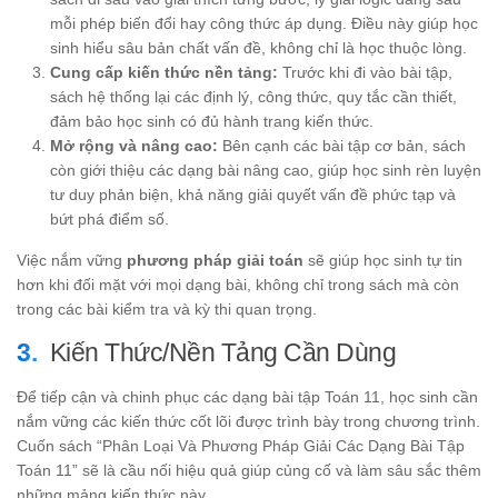
mỗi phép biến đổi hay công thức áp dụng. Điều này giúp học
sinh hiểu sâu bản chất vấn đề, không chỉ là học thuộc lòng.
Cung cấp kiến thức nền tảng:
Trước khi đi vào bài tập,
sách hệ thống lại các định lý, công thức, quy tắc cần thiết,
đảm bảo học sinh có đủ hành trang kiến thức.
Mở rộng và nâng cao:
Bên cạnh các bài tập cơ bản, sách
còn giới thiệu các dạng bài nâng cao, giúp học sinh rèn luyện
tư duy phản biện, khả năng giải quyết vấn đề phức tạp và
bứt phá điểm số.
Việc nắm vững
phương pháp giải toán
sẽ giúp học sinh tự tin
hơn khi đối mặt với mọi dạng bài, không chỉ trong sách mà còn
trong các bài kiểm tra và kỳ thi quan trọng.
Kiến Thức/Nền Tảng Cần Dùng
Để tiếp cận và chinh phục các dạng bài tập Toán 11, học sinh cần
nắm vững các kiến thức cốt lõi được trình bày trong chương trình.
Cuốn sách “Phân Loại Và Phương Pháp Giải Các Dạng Bài Tập
Toán 11” sẽ là cầu nối hiệu quả giúp củng cố và làm sâu sắc thêm
những mảng kiến thức này.