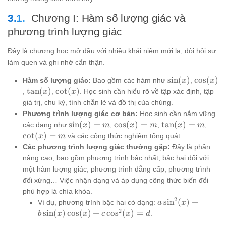
Chương I: Hàm số lượng giác và
phương trình lượng giác
Đây là chương học mở đầu với nhiều khái niệm mới lạ, đòi hỏi sự
làm quen và ghi nhớ cẩn thận.
\sin
\cos
s
i
n
(
)
c
o
s
(
)
Hàm số lượng giác:
Bao gồm các hàm như
,
x
x
(x)
(x)
\tan
\cot
t
a
n
(
)
c
o
t
(
)
,
,
. Học sinh cần hiểu rõ về tập xác định, tập
x
x
(x)
(x)
giá trị, chu kỳ, tính chẵn lẻ và đồ thị của chúng.
Phương trình lượng giác cơ bản:
Học sinh cần nắm vững
\sin
\cos
\tan
\cot
s
i
n
(
)
=
c
o
s
(
)
=
t
a
n
(
)
=
các dạng như
,
,
,
x
m
x
m
x
m
(x)
(x)
(x)
(x)
c
o
t
(
)
=
và các công thức nghiệm tổng quát.
x
m
=
= m
= m
= m
Các phương trình lượng giác thường gặp:
Đây là phần
m
nâng cao, bao gồm phương trình bậc nhất, bậc hai đối với
một hàm lượng giác, phương trình đẳng cấp, phương trình
đối xứng… Việc nhận dạng và áp dụng công thức biến đổi
phù hợp là chìa khóa.
2
a
s
i
n
(
)
+
Ví dụ, phương trình bậc hai có dạng:
a
x
\sin^2(x)
2
s
i
n
(
)
c
o
s
(
)
+
c
o
s
(
)
=
.
b
x
x
c
x
d
+ b \sin