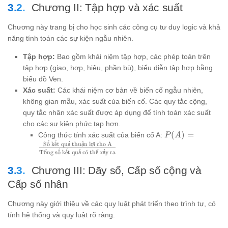
(x) \cos
Chương II: Tập hợp và xác suất
(x) + c
\cos^2(x)
Chương này trang bị cho học sinh các công cụ tư duy logic và khả
= d
năng tính toán các sự kiện ngẫu nhiên.
Tập hợp:
Bao gồm khái niệm tập hợp, các phép toán trên
tập hợp (giao, hợp, hiệu, phần bù), biểu diễn tập hợp bằng
biểu đồ Ven.
Xác suất:
Các khái niệm cơ bản về biến cố ngẫu nhiên,
không gian mẫu, xác suất của biến cố. Các quy tắc cộng,
quy tắc nhân xác suất được áp dụng để tính toán xác suất
cho các sự kiện phức tạp hơn.
P(A) =
(
)
=
Công thức tính xác suất của biến cố A:
P
A
ˊ
ˊ
\frac{\text{Số
S
o
ˆ
k
ˆ
e
t quả thuận lợi cho A
ˊ
ˊ
Tổng s
o
ˆ
k
ˆ
e
t quả c
o
ˊ
thể xảy ra
kết quả thuận
lợi cho A}}
Chương III: Dãy số, Cấp số cộng và
{\text{Tổng
Cấp số nhân
số kết quả có
thể xảy ra}}
Chương này giới thiệu về các quy luật phát triển theo trình tự, có
tính hệ thống và quy luật rõ ràng.