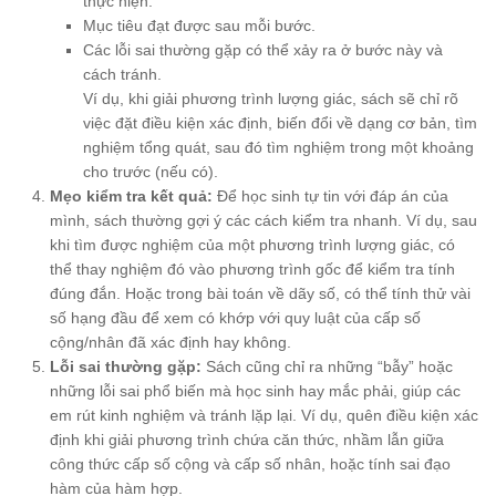
thực hiện.
Mục tiêu đạt được sau mỗi bước.
Các lỗi sai thường gặp có thể xảy ra ở bước này và
cách tránh.
Ví dụ, khi giải phương trình lượng giác, sách sẽ chỉ rõ
việc đặt điều kiện xác định, biến đổi về dạng cơ bản, tìm
nghiệm tổng quát, sau đó tìm nghiệm trong một khoảng
cho trước (nếu có).
Mẹo kiểm tra kết quả:
Để học sinh tự tin với đáp án của
mình, sách thường gợi ý các cách kiểm tra nhanh. Ví dụ, sau
khi tìm được nghiệm của một phương trình lượng giác, có
thể thay nghiệm đó vào phương trình gốc để kiểm tra tính
đúng đắn. Hoặc trong bài toán về dãy số, có thể tính thử vài
số hạng đầu để xem có khớp với quy luật của cấp số
cộng/nhân đã xác định hay không.
Lỗi sai thường gặp:
Sách cũng chỉ ra những “bẫy” hoặc
những lỗi sai phổ biến mà học sinh hay mắc phải, giúp các
em rút kinh nghiệm và tránh lặp lại. Ví dụ, quên điều kiện xác
định khi giải phương trình chứa căn thức, nhầm lẫn giữa
công thức cấp số cộng và cấp số nhân, hoặc tính sai đạo
hàm của hàm hợp.