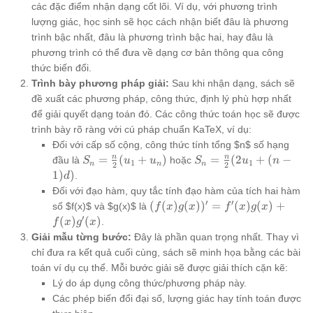
các đặc điểm nhận dạng cốt lõi. Ví dụ, với phương trình
lượng giác, học sinh sẽ học cách nhận biết đâu là phương
trình bậc nhất, đâu là phương trình bậc hai, hay đâu là
phương trình có thể đưa về dạng cơ bản thông qua công
thức biến đổi.
Trình bày phương pháp giải:
Sau khi nhận dạng, sách sẽ
đề xuất các phương pháp, công thức, định lý phù hợp nhất
để giải quyết dạng toán đó. Các công thức toán học sẽ được
trình bày rõ ràng với cú pháp chuẩn KaTeX, ví dụ:
Đối với cấp số cộng, công thức tính tổng $n$ số hạng
S_n =
S_n =
n
n
=
(
+
)
=
(
2
+
(
−
đầu là
hoặc
S
u
u
S
u
n
1
1
n
n
n
2
2
\frac{n}
\frac{n}
1
)
)
.
d
{2}(u_1
{2}
Đối với đạo hàm, quy tắc tính đạo hàm của tích hai hàm
+ u_n)
(2u_1 +
′
′
(f(x)g(x))'
(
(
)
(
)
)
=
(
)
(
)
+
số $f(x)$ và $g(x)$ là
f
x
g
x
f
x
g
x
(n-1)d)
=
′
(
)
(
)
.
f
x
g
x
f'(x)g(x)
Giải mẫu từng bước:
Đây là phần quan trọng nhất. Thay vì
+
chỉ đưa ra kết quả cuối cùng, sách sẽ minh họa bằng các bài
f(x)g'(x)
toán ví dụ cụ thể. Mỗi bước giải sẽ được giải thích cặn kẽ:
Lý do áp dụng công thức/phương pháp này.
Các phép biến đổi đại số, lượng giác hay tính toán được