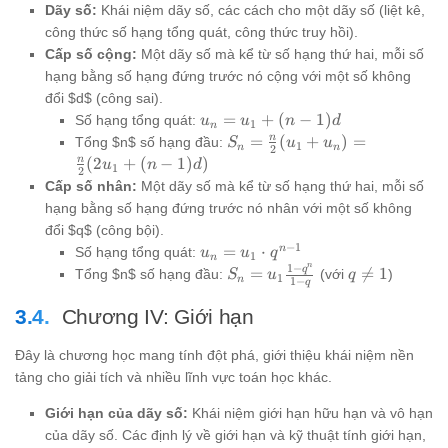
Dãy số:
Khái niệm dãy số, các cách cho một dãy số (liệt kê,
công thức số hạng tổng quát, công thức truy hồi).
Cấp số cộng:
Một dãy số mà kể từ số hạng thứ hai, mỗi số
hạng bằng số hạng đứng trước nó cộng với một số không
đổi $d$ (công sai).
u_n
=
+
(
−
1
)
Số hạng tổng quát:
u
u
n
d
1
n
=
S_n =
n
=
(
+
)
=
Tổng $n$ số hạng đầu:
S
u
u
1
n
n
2
u_1
\frac{n}
n
(
2
+
(
−
1
)
)
u
n
d
1
2
+
{2}(u_1
Cấp số nhân:
Một dãy số mà kể từ số hạng thứ hai, mỗi số
(n-
+ u_n)
hạng bằng số hạng đứng trước nó nhân với một số không
1)d
=
đổi $q$ (công bội).
\frac{n}
−
1
u_n
n
=
⋅
Số hạng tổng quát:
u
u
q
1
n
{2}
n
1
−
=
q
S_n =
q
=

=
1
Tổng $n$ số hạng đầu:
(với
)
S
u
q
1
(2u_1 +
n
1
−
q
u_1
u_1
\ne
(n-1)d)
\cdot
\frac{1-
1
Chương IV: Giới hạn
q^{n-
q^n}{1-
1}
q}
Đây là chương học mang tính đột phá, giới thiệu khái niệm nền
tảng cho giải tích và nhiều lĩnh vực toán học khác.
Giới hạn của dãy số:
Khái niệm giới hạn hữu hạn và vô hạn
của dãy số. Các định lý về giới hạn và kỹ thuật tính giới hạn,