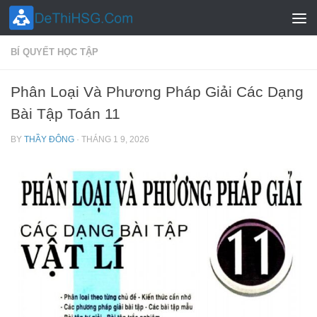
Skip to content
BÍ QUYẾT HỌC TẬP
Phân Loại Và Phương Pháp Giải Các Dạng
Bài Tập Toán 11
BY
THẦY ĐÔNG
·
THÁNG 1 9, 2026