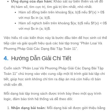
Ứng dụng của đạo hàm:
Khảo sát sự biến thiên và vẽ đồ
thị hàm số, tìm cực trị, tìm giá trị lớn nhất, nhỏ nhất.
Hàm số đồng biến trên khoảng $(a; b)$ nếu $f'(x) > 0$
với mọi $x in (a; b)$.
Hàm số nghịch biến trên khoảng $(a; b)$ nếu $f'(x) < 0$
với mọi $x in (a; b)$.
Việc hiểu rõ các kiến thức này là bước đầu tiên để học sinh có thể
tiếp cận và giải quyết hiệu quả các bài tập trong “Phân Loại Và
Phương Pháp Giải Các Dạng Bài Tập Toán 11”.
Hướng Dẫn Giải Chi Tiết
Cuốn sách “Phân Loại Và Phương Pháp Giải Các Dạng Bài Tập
Toán 11” chú trọng vào việc cung cấp một lộ trình giải bài tập chi
tiết, giúp học sinh không chỉ tìm ra đáp án mà còn hiểu rõ bản
chất vấn đề.
Mỗi dạng bài tập trong sách được trình bày theo một quy trình
logic, đảm bảo tính hệ thống và dễ theo dõi:
Nhận dạng bài toán:
Mỗi dạng bài sẽ được giới thiệu bằng