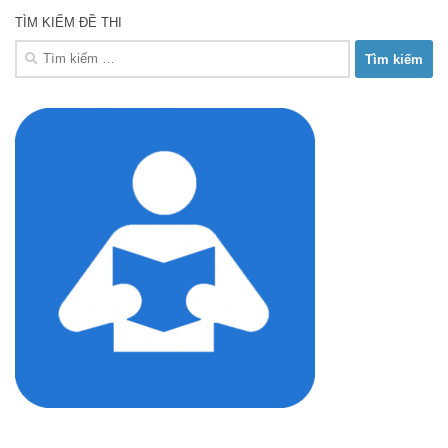
TÌM KIẾM ĐỀ THI
Tìm
kiếm
cho: