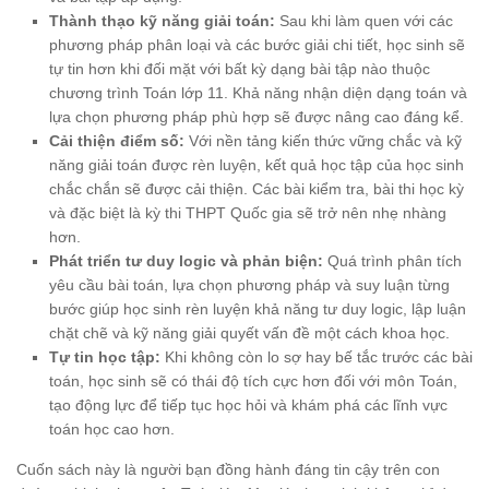
Thành thạo kỹ năng giải toán:
Sau khi làm quen với các
phương pháp phân loại và các bước giải chi tiết, học sinh sẽ
tự tin hơn khi đối mặt với bất kỳ dạng bài tập nào thuộc
chương trình Toán lớp 11. Khả năng nhận diện dạng toán và
lựa chọn phương pháp phù hợp sẽ được nâng cao đáng kể.
Cải thiện điểm số:
Với nền tảng kiến thức vững chắc và kỹ
năng giải toán được rèn luyện, kết quả học tập của học sinh
chắc chắn sẽ được cải thiện. Các bài kiểm tra, bài thi học kỳ
và đặc biệt là kỳ thi THPT Quốc gia sẽ trở nên nhẹ nhàng
hơn.
Phát triển tư duy logic và phản biện:
Quá trình phân tích
yêu cầu bài toán, lựa chọn phương pháp và suy luận từng
bước giúp học sinh rèn luyện khả năng tư duy logic, lập luận
chặt chẽ và kỹ năng giải quyết vấn đề một cách khoa học.
Tự tin học tập:
Khi không còn lo sợ hay bế tắc trước các bài
toán, học sinh sẽ có thái độ tích cực hơn đối với môn Toán,
tạo động lực để tiếp tục học hỏi và khám phá các lĩnh vực
toán học cao hơn.
Cuốn sách này là người bạn đồng hành đáng tin cậy trên con