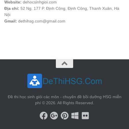
Website:
dehocsinhgioi.com
Địa chỉ:
52 Ng. 177 P. Định Công, Định Công, Thanh Xuân, Hà
Nội
Gmail:
dethihsg.com@gmail.com
vin88
 , 
game bài đổi thưởng
 , 
iwin68
 , 
Good88
Đề thi học sinh giỏi các môn - chuyên đề bồi dưỡng HSG miễn
phí © 2026. All Rights Reserved.