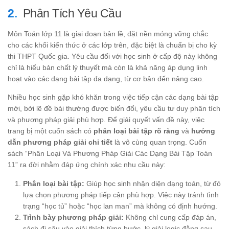
Phân Tích Yêu Cầu
Môn Toán lớp 11 là giai đoạn bản lề, đặt nền móng vững chắc
cho các khối kiến thức ở các lớp trên, đặc biệt là chuẩn bị cho kỳ
thi THPT Quốc gia. Yêu cầu đối với học sinh ở cấp độ này không
chỉ là hiểu bản chất lý thuyết mà còn là khả năng áp dụng linh
hoạt vào các dạng bài tập đa dạng, từ cơ bản đến nâng cao.
Nhiều học sinh gặp khó khăn trong việc tiếp cận các dạng bài tập
mới, bởi lẽ đề bài thường được biến đổi, yêu cầu tư duy phân tích
và phương pháp giải phù hợp. Để giải quyết vấn đề này, việc
trang bị một cuốn sách có
phân loại bài tập rõ ràng
và
hướng
dẫn phương pháp giải chi tiết
là vô cùng quan trọng. Cuốn
sách “Phân Loại Và Phương Pháp Giải Các Dạng Bài Tập Toán
11” ra đời nhằm đáp ứng chính xác nhu cầu này:
Phân loại bài tập:
Giúp học sinh nhận diện dạng toán, từ đó
lựa chọn phương pháp tiếp cận phù hợp. Việc này tránh tình
trạng “học tủ” hoặc “học lan man” mà không có định hướng.
Trình bày phương pháp giải:
Không chỉ cung cấp đáp án,
sách đi sâu vào giải thích từng bước, lý giải logic đằng sau