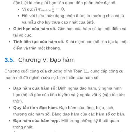
đặc biệt là các giới hạn liên quan đến phân thức đại số.
1
lim_{n
=
0
Ví dụ:
.
l
i
m
→
∞
n
n
\to
Đối với biểu thức dạng phân thức, ta thường chia cả tử
\infty}
và mẫu cho luỹ thừa cao nhất của $n$.
\frac{1}
Giới hạn của hàm số:
Giới hạn của hàm số tại một điểm và
{n} = 0
tại vô cực.
Tính liên tục của hàm số:
Khái niệm hàm số liên tục tại một
điểm và trên một khoảng.
Chương V: Đạo hàm
Chương cuối cùng của chương trình Toán 11, cung cấp công cụ
mạnh mẽ để nghiên cứu sự biến thiên của hàm số.
Đạo hàm của hàm số:
Định nghĩa đạo hàm, ý nghĩa hình
học (hệ số góc của tiếp tuyến) và ý nghĩa vật lý (vận tốc tức
thời).
Quy tắc tính đạo hàm:
Đạo hàm của tổng, hiệu, tích,
thương các hàm số. Bảng đạo hàm của các hàm số cơ bản.
Đạo hàm của hàm hợp:
Một trong những kỹ thuật quan
trọng nhất.