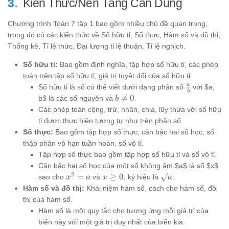
Kiến Thức/Nền Tảng Cần Dùng
Chương trình Toán 7 tập 1 bao gồm nhiều chủ đề quan trọng,
trong đó có các kiến thức về Số hữu tỉ, Số thực, Hàm số và đồ thị,
Thống kê, Tỉ lệ thức, Đại lượng tỉ lệ thuận, Tỉ lệ nghịch.
Số hữu tỉ:
Bao gồm định nghĩa, tập hợp số hữu tỉ, các phép
toán trên tập số hữu tỉ, giá trị tuyệt đối của số hữu tỉ.
\frac{a}
a
Số hữu tỉ là số có thể viết dưới dạng phân số
với $a,
b
{b}
b

=
0
b$ là các số nguyên và
.
b
\ne
Các phép toán cộng, trừ, nhân, chia, lũy thừa với số hữu
0
tỉ được thực hiện tương tự như trên phân số.
Số thực:
Bao gồm tập hợp số thực, căn bậc hai số học, số
thập phân vô hạn tuần hoàn, số vô tỉ.
Tập hợp số thực bao gồm tập hợp số hữu tỉ và số vô tỉ.
Căn bậc hai số học của một số không âm $a$ là số $x$
2
x^2
x
\sqrt{a}
=
≥
0
sao cho
và
, ký hiệu là
.
x
a
x
a
= a
\ge
Hàm số và đồ thị:
Khái niệm hàm số, cách cho hàm số, đồ
0
thị của hàm số.
Hàm số là một quy tắc cho tương ứng mỗi giá trị của
biến này với một giá trị duy nhất của biến kia.