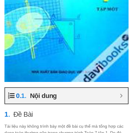
Nội dung
Đề Bài
Tài liệu này không trình bày một đề bài cụ thể mà tổng hợp các
dạng toán thường gặp trong chương trình Toán 7 tập 1. Do đó,