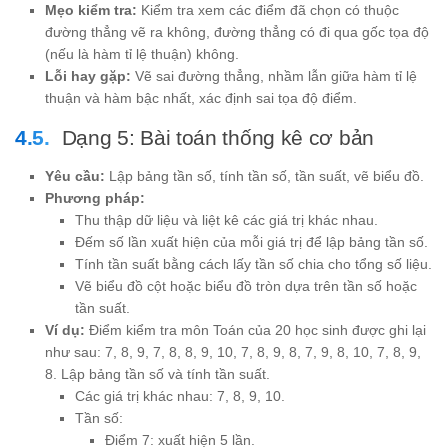
Mẹo kiểm tra:
Kiểm tra xem các điểm đã chọn có thuộc
đường thẳng vẽ ra không, đường thẳng có đi qua gốc tọa độ
(nếu là hàm tỉ lệ thuận) không.
Lỗi hay gặp:
Vẽ sai đường thẳng, nhầm lẫn giữa hàm tỉ lệ
thuận và hàm bậc nhất, xác định sai tọa độ điểm.
Dạng 5: Bài toán thống kê cơ bản
Yêu cầu:
Lập bảng tần số, tính tần số, tần suất, vẽ biểu đồ.
Phương pháp:
Thu thập dữ liệu và liệt kê các giá trị khác nhau.
Đếm số lần xuất hiện của mỗi giá trị để lập bảng tần số.
Tính tần suất bằng cách lấy tần số chia cho tổng số liệu.
Vẽ biểu đồ cột hoặc biểu đồ tròn dựa trên tần số hoặc
tần suất.
Ví dụ:
Điểm kiểm tra môn Toán của 20 học sinh được ghi lại
như sau: 7, 8, 9, 7, 8, 8, 9, 10, 7, 8, 9, 8, 7, 9, 8, 10, 7, 8, 9,
8. Lập bảng tần số và tính tần suất.
Các giá trị khác nhau: 7, 8, 9, 10.
Tần số:
Điểm 7: xuất hiện 5 lần.