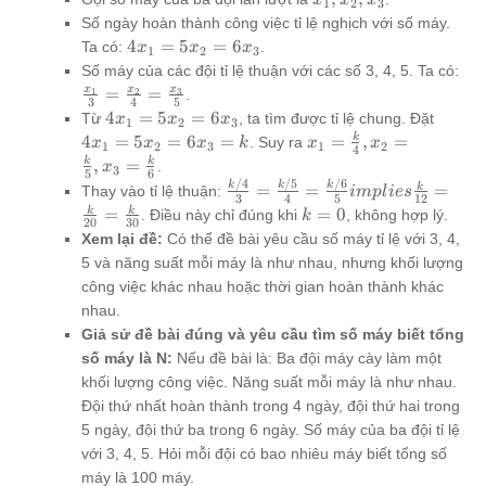
x
x
x
1
2
3
x_2,
Số ngày hoàn thành công việc tỉ lệ nghịch với số máy.
x_3
4x_1
4
=
5
=
6
Ta có:
.
x
x
x
1
2
3
=
\fr
Số máy của các đội tỉ lệ thuận với các số 3, 4, 5. Ta có:
5x_2
{3
x
x
x
=
=
1
2
3
.
3
4
5
=
\fr
4x_1
4x_1
4
=
5
=
6
Từ
, ta tìm được tỉ lệ chung. Đặt
x
x
x
1
2
3
6x_3
{4
=
=
x_1 =
k
4
=
5
=
6
=
=
,
=
. Suy ra
x
x
x
k
x
x
1
2
3
1
2
4
\fr
5x_2
5x_2
\frac{k}
k
k
,
=
.
x
3
5
6
{5
=
=
{4}, x_2
/4
/5
/6
k
k
k
\frac{k/4}
k
=
=
=
Thay vào tỉ lệ thuận:
im
pl
i
es
3
4
5
12
6x_3
6x_3
=
{3} =
k=0
k
k
=
=
0
. Điều này chỉ đúng khi
, không hợp lý.
k
= k
20
30
\frac{k}
\frac{k/5}
Xem lại đề:
Có thể đề bài yêu cầu số máy tỉ lệ với 3, 4,
{5}, x_3
{4} =
5 và năng suất mỗi máy là như nhau, nhưng khối lượng
=
\frac{k/6}
công việc khác nhau hoặc thời gian hoàn thành khác
\frac{k}
{5}
nhau.
{6}
implies
Giả sử đề bài đúng và yêu cầu tìm số máy biết tổng
\frac{k}
số máy là N:
Nếu đề bài là: Ba đội máy cày làm một
{12} =
\frac{k}
khối lượng công việc. Năng suất mỗi máy là như nhau.
{20} =
Đội thứ nhất hoàn thành trong 4 ngày, đội thứ hai trong
\frac{k}
5 ngày, đội thứ ba trong 6 ngày. Số máy của ba đội tỉ lệ
{30}
với 3, 4, 5. Hỏi mỗi đội có bao nhiêu máy biết tổng số
máy là 100 máy.