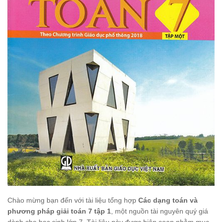
Chào mừng bạn đến với tài liệu tổng hợp
Các dạng toán và
phương pháp giải toán 7 tập 1
, một nguồn tài nguyên quý giá