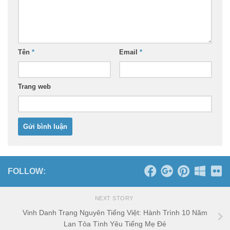
Tên
*
Email
*
Trang web
FOLLOW:
NEXT STORY
Vinh Danh Trạng Nguyên Tiếng Việt: Hành Trình 10 Năm
Lan Tỏa Tình Yêu Tiếng Mẹ Đẻ