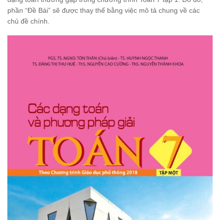
phần “Đề Bài” sẽ được thay thế bằng việc mô tả chung về các
chủ đề chính.