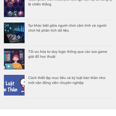
lệ chiến thắng
Sự khác biệt giữa người chơi cảm tính và người
chơi hệ phân tích dữ liệu
Tối ưu hóa tư duy logic thông qua các tựa game
giải đố học thuật
Cách thiết lập mục tiêu và kỷ luật bản thân như
một vận động viên chuyên nghiệp