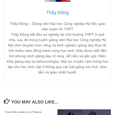
Thầy Đông
Thầy Đông – Giảng viên Đại học Công nghiệp Hà Nội, giáo
viên luyện thi THPT
Thầy Đông bắt đầu sự nghiệp tại một trường THPT ở quê
nhà, sau đó trúng tuyển giảng viên Đại học Công nghiệp Hà
Nội nhờ chuyên môn vững và kinh nghiệm giảng dạy thực tế.
Với nhiều năm đồng hành cùng học sinh, thầy được biết đến
bởi phong cách giảng dạy rõ ràng, dễ hiểu và gần gũi. Hiện
thầy giảng dạy tại dehocsinhgioi, tiếp tục truyền cảm hứng học
tập cho học sinh cấp 3 thông qua các bài giảng súc tích, thực
tiễn và giàu nhiệt huyết.
YOU MAY ALSO LIKE...