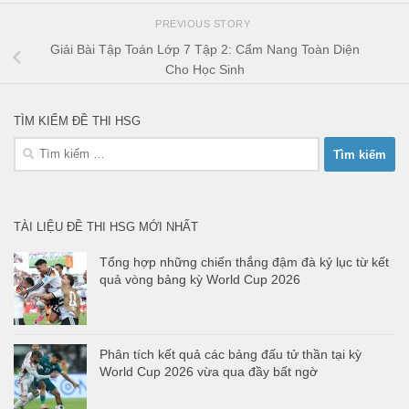
PREVIOUS STORY
Giải Bài Tập Toán Lớp 7 Tập 2: Cẩm Nang Toàn Diện
Cho Học Sinh
TÌM KIẾM ĐỀ THI HSG
Tìm
kiếm
cho:
TÀI LIỆU ĐỀ THI HSG MỚI NHẤT
Tổng hợp những chiến thắng đậm đà kỷ lục từ kết
quả vòng bảng kỳ World Cup 2026
Phân tích kết quả các bảng đấu tử thần tại kỳ
World Cup 2026 vừa qua đầy bất ngờ