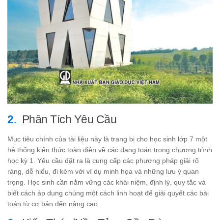
Phân Tích Yêu Cầu
Mục tiêu chính của tài liệu này là trang bị cho học sinh lớp 7 một
hệ thống kiến thức toàn diện về các dạng toán trong chương trình
học kỳ 1. Yêu cầu đặt ra là cung cấp các phương pháp giải rõ
ràng, dễ hiểu, đi kèm với ví dụ minh họa và những lưu ý quan
trọng. Học sinh cần nắm vững các khái niệm, định lý, quy tắc và
biết cách áp dụng chúng một cách linh hoạt để giải quyết các bài
toán từ cơ bản đến nâng cao.