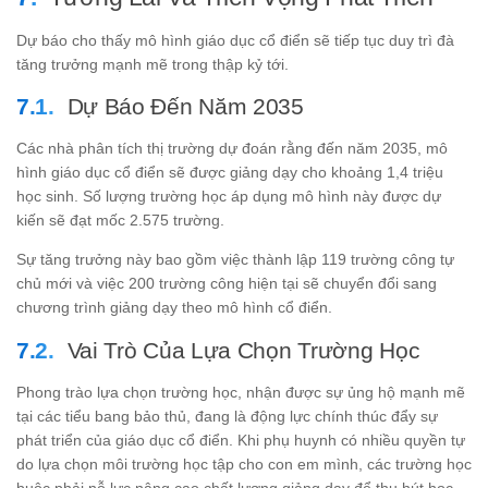
Dự báo cho thấy mô hình giáo dục cổ điển sẽ tiếp tục duy trì đà
tăng trưởng mạnh mẽ trong thập kỷ tới.
Dự Báo Đến Năm 2035
Các nhà phân tích thị trường dự đoán rằng đến năm 2035, mô
hình giáo dục cổ điển sẽ được giảng dạy cho khoảng 1,4 triệu
học sinh. Số lượng trường học áp dụng mô hình này được dự
kiến sẽ đạt mốc 2.575 trường.
Sự tăng trưởng này bao gồm việc thành lập 119 trường công tự
chủ mới và việc 200 trường công hiện tại sẽ chuyển đổi sang
chương trình giảng dạy theo mô hình cổ điển.
Vai Trò Của Lựa Chọn Trường Học
Phong trào lựa chọn trường học, nhận được sự ủng hộ mạnh mẽ
tại các tiểu bang bảo thủ, đang là động lực chính thúc đẩy sự
phát triển của giáo dục cổ điển. Khi phụ huynh có nhiều quyền tự
do lựa chọn môi trường học tập cho con em mình, các trường học
buộc phải nỗ lực nâng cao chất lượng giảng dạy để thu hút học