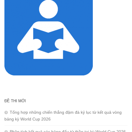
ĐỀ THI MỚI
Tổng hợp những chiến thắng đậm đà kỷ lục từ kết quả vòng
bảng kỳ World Cup 2026
Phân tích kết quả các bảng đấu tử thần tại kỳ World Cup 2026