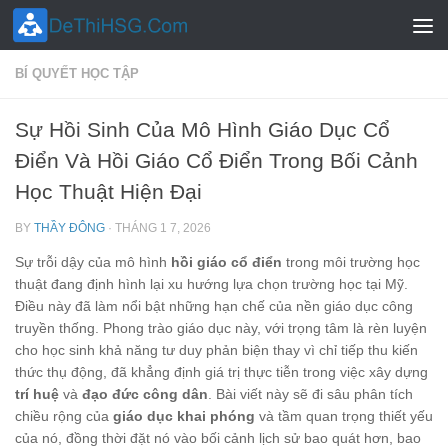
Skip to content
BÍ QUYẾT HỌC TẬP
Sự Hồi Sinh Của Mô Hình Giáo Dục Cổ
Điển Và Hồi Giáo Cổ Điển Trong Bối Cảnh
Học Thuật Hiện Đại
BY
THẦY ĐÔNG
·
THÁNG 1 7, 2026
Sự trỗi dậy của mô hình
hồi giáo cổ điển
trong môi trường học
thuật đang định hình lại xu hướng lựa chọn trường học tại Mỹ.
Điều này đã làm nổi bật những hạn chế của nền giáo dục công
truyền thống. Phong trào giáo dục này, với trọng tâm là rèn luyện
cho học sinh khả năng tư duy phản biện thay vì chỉ tiếp thu kiến
thức thụ động, đã khẳng định giá trị thực tiễn trong việc xây dựng
trí huệ
và
đạo đức công dân
. Bài viết này sẽ đi sâu phân tích
chiều rộng của
giáo dục khai phóng
và tầm quan trọng thiết yếu
của nó, đồng thời đặt nó vào bối cảnh lịch sử bao quát hơn, bao