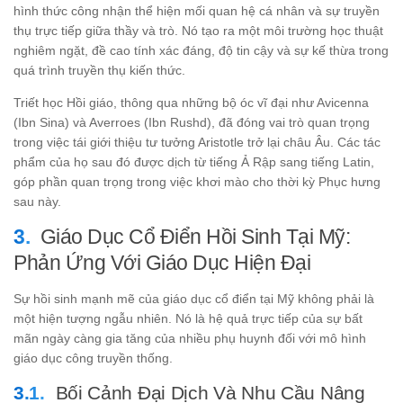
hình thức công nhận thể hiện mối quan hệ cá nhân và sự truyền
thụ trực tiếp giữa thầy và trò. Nó tạo ra một môi trường học thuật
nghiêm ngặt, đề cao tính xác đáng, độ tin cậy và sự kế thừa trong
quá trình truyền thụ kiến thức.
Triết học Hồi giáo, thông qua những bộ óc vĩ đại như Avicenna
(Ibn Sina) và Averroes (Ibn Rushd), đã đóng vai trò quan trọng
trong việc tái giới thiệu tư tưởng Aristotle trở lại châu Âu. Các tác
phẩm của họ sau đó được dịch từ tiếng Ả Rập sang tiếng Latin,
góp phần quan trọng trong việc khơi mào cho thời kỳ Phục hưng
sau này.
Giáo Dục Cổ Điển Hồi Sinh Tại Mỹ:
Phản Ứng Với Giáo Dục Hiện Đại
Sự hồi sinh mạnh mẽ của giáo dục cổ điển tại Mỹ không phải là
một hiện tượng ngẫu nhiên. Nó là hệ quả trực tiếp của sự bất
mãn ngày càng gia tăng của nhiều phụ huynh đối với mô hình
giáo dục công truyền thống.
Bối Cảnh Đại Dịch Và Nhu Cầu Nâng