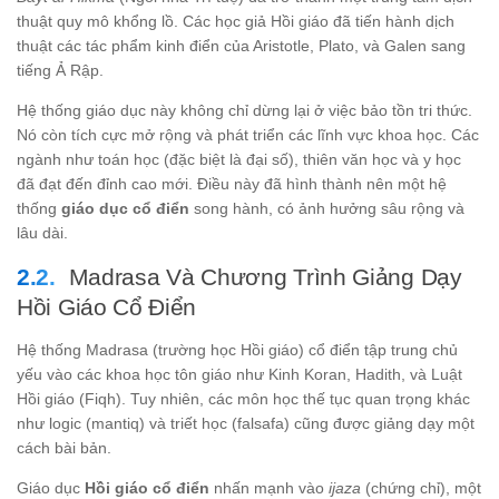
thuật quy mô khổng lồ. Các học giả Hồi giáo đã tiến hành dịch
thuật các tác phẩm kinh điển của Aristotle, Plato, và Galen sang
tiếng Ả Rập.
Hệ thống giáo dục này không chỉ dừng lại ở việc bảo tồn tri thức.
Nó còn tích cực mở rộng và phát triển các lĩnh vực khoa học. Các
ngành như toán học (đặc biệt là đại số), thiên văn học và y học
đã đạt đến đỉnh cao mới. Điều này đã hình thành nên một hệ
thống
giáo dục cổ điển
song hành, có ảnh hưởng sâu rộng và
lâu dài.
Madrasa Và Chương Trình Giảng Dạy
Hồi Giáo Cổ Điển
Hệ thống Madrasa (trường học Hồi giáo) cổ điển tập trung chủ
yếu vào các khoa học tôn giáo như Kinh Koran, Hadith, và Luật
Hồi giáo (Fiqh). Tuy nhiên, các môn học thế tục quan trọng khác
như logic (mantiq) và triết học (falsafa) cũng được giảng dạy một
cách bài bản.
Giáo dục
Hồi giáo cổ điển
nhấn mạnh vào
ijaza
(chứng chỉ), một