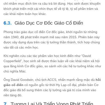
chỉ nhằm mục đích tìm ra câu trả lời đúng. Học sinh được khuyến
khích phát triển một cái nhìn thực tế về tỷ lệ, tỷ số phần trăm và
các khái niệm toán học khác.
Giáo Dục Cơ Đốc Giáo Cổ Điển
Phong trào giáo dục cổ điển Cơ đốc giáo, khởi nguồn từ những
năm 1940, đã phát triển mạnh mẽ sau năm 2015. Phiên bản này
được xây dựng dựa trên các lý tưởng thần thánh, tích hợp chúng
vào tất cả các môn học.
Khi nghiên cứu các tác phẩm văn học kinh điển như “David
Copperfield”, học sinh sẽ được thảo luận về các khái niệm xã hội
qua lăng kính Cơ đốc giáo, so sánh với các hệ tư tưởng khác như
chủ nghĩa Mác.
Ông David Goodwin, chủ tịch ACCS, nhấn mạnh rằng mặc dù
hồi
giáo cổ điển
có nguồn gốc từ thời Hy Lạp cổ đại, phiên bản Cơ
đốc giáo đã bổ sung thêm các lý tưởng và giá trị của mình vào
nền tảng đó.
Tương Lai Và Triển Vọng Phát Triển