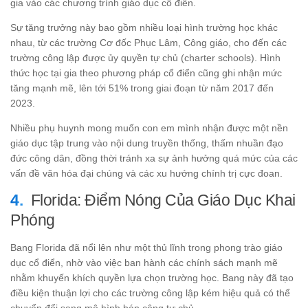
gia vào các chương trình giáo dục cổ điển.
Sự tăng trưởng này bao gồm nhiều loại hình trường học khác
nhau, từ các trường Cơ đốc Phục Lâm, Công giáo, cho đến các
trường công lập được ủy quyền tự chủ (charter schools). Hình
thức học tại gia theo phương pháp cổ điển cũng ghi nhận mức
tăng mạnh mẽ, lên tới 51% trong giai đoạn từ năm 2017 đến
2023.
Nhiều phụ huynh mong muốn con em mình nhận được một nền
giáo dục tập trung vào nội dung truyền thống, thấm nhuần đạo
đức công dân, đồng thời tránh xa sự ảnh hưởng quá mức của các
vấn đề văn hóa đại chúng và các xu hướng chính trị cực đoan.
Florida: Điểm Nóng Của Giáo Dục Khai
Phóng
Bang Florida đã nổi lên như một thủ lĩnh trong phong trào giáo
dục cổ điển, nhờ vào việc ban hành các chính sách mạnh mẽ
nhằm khuyến khích quyền lựa chọn trường học. Bang này đã tạo
điều kiện thuận lợi cho các trường công lập kém hiệu quả có thể