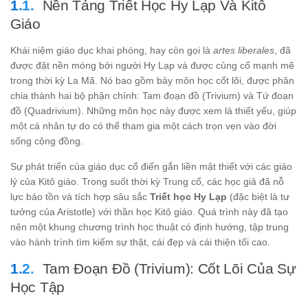
Nền Tảng Triết Học Hy Lạp Và Kitô
Giáo
Khái niệm giáo dục khai phóng, hay còn gọi là
artes liberales
, đã
được đặt nền móng bởi người Hy Lạp và được củng cố mạnh mẽ
trong thời kỳ La Mã. Nó bao gồm bảy môn học cốt lõi, được phân
chia thành hai bộ phận chính: Tam đoạn đồ (Trivium) và Tứ đoạn
đồ (Quadrivium). Những môn học này được xem là thiết yếu, giúp
một cá nhân tự do có thể tham gia một cách trọn vẹn vào đời
sống cộng đồng.
Sự phát triển của giáo dục cổ điển gắn liền mật thiết với các giáo
lý của Kitô giáo. Trong suốt thời kỳ Trung cổ, các học giả đã nỗ
lực bảo tồn và tích hợp sâu sắc
Triết học Hy Lạp
(đặc biệt là tư
tưởng của Aristotle) với thần học Kitô giáo. Quá trình này đã tạo
nên một khung chương trình học thuật có định hướng, tập trung
vào hành trình tìm kiếm sự thật, cái đẹp và cái thiện tối cao.
Tam Đoạn Đồ (Trivium): Cốt Lõi Của Sự
Học Tập