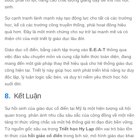
sinh.
Sự cạnh tranh lành mạnh này tạo động lực cho tất cả các trường
học, kể cả các trường công truyền thống, phải hoạt động hiệu
quả hơn. Đây là một minh chứng cho sự trở lại mạnh mẽ và có
thiện chí của một triết lý giáo dục lâu đời.
Giáo dục cổ điển, bằng cách tập trung vào
E-E-A-T
thông qua
việc đào sâu chuyên môn và cung cấp kiến thức toàn diện, đang
mang đến một giải pháp thay thế hiệu quả cho hệ thống giáo dục
công hiện tại. Triết lý này giúp học sinh phát triển khả năng tư duy
độc lập, lý luận logic sắc bén, và duy trì niềm yêu thích học hỏi
suốt đời.
Kết Luận
Sự hồi sinh của giáo dục cổ điển tại Mỹ là một hiện tượng xã hội
quan trọng, phản ánh nhu cầu sâu sắc của cộng đồng về một nền
tảng tri thức vững chắc và một hệ thống giá trị đạo đức bền vững.
Từ nguồn gốc sâu xa trong
Triết học Hy Lạp
đến vai trò bảo tồn
tri thức của
hồi giáo cổ điển
trong lịch sử, mô hình giáo dục khai