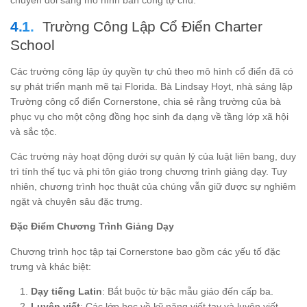
chuyển đổi sang mô hình bán công tự chủ.
Trường Công Lập Cổ Điển Charter
School
Các trường công lập ủy quyền tự chủ theo mô hình cổ điển đã có
sự phát triển mạnh mẽ tại Florida. Bà Lindsay Hoyt, nhà sáng lập
Trường công cổ điển Cornerstone, chia sẻ rằng trường của bà
phục vụ cho một cộng đồng học sinh đa dạng về tầng lớp xã hội
và sắc tộc.
Các trường này hoạt động dưới sự quản lý của luật liên bang, duy
trì tính thế tục và phi tôn giáo trong chương trình giảng dạy. Tuy
nhiên, chương trình học thuật của chúng vẫn giữ được sự nghiêm
ngặt và chuyên sâu đặc trưng.
Đặc Điểm Chương Trình Giảng Dạy
Chương trình học tập tại Cornerstone bao gồm các yếu tố đặc
trưng và khác biệt:
Dạy tiếng Latin
: Bắt buộc từ bậc mẫu giáo đến cấp ba.
Luyện viết
: Các lớp học về kỹ năng viết tay và luyện viết