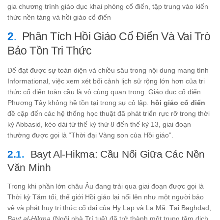
gia chương trình giáo dục khai phóng cổ điển, tập trung vào kiến
thức nền tảng và hồi giáo cổ điển
Phân Tích Hồi Giáo Cổ Điển Và Vai Trò
Bảo Tồn Tri Thức
Để đạt được sự toàn diện và chiều sâu trong nội dung mang tính
Informational, việc xem xét bối cảnh lịch sử rộng lớn hơn của tri
thức cổ điển toàn cầu là vô cùng quan trọng. Giáo dục cổ điển
Phương Tây không hề tồn tại trong sự cô lập.
hồi giáo cổ điển
đề cập đến các hệ thống học thuật đã phát triển rực rỡ trong thời
kỳ Abbasid, kéo dài từ thế kỷ thứ 8 đến thế kỷ 13, giai đoạn
thường được gọi là “Thời đại Vàng son của Hồi giáo”.
Bayt Al-Hikma: Cầu Nối Giữa Các Nền
Văn Minh
Trong khi phần lớn châu Âu đang trải qua giai đoạn được gọi là
Thời kỳ Tăm tối, thế giới Hồi giáo lại nổi lên như một người bảo
vệ và phát huy tri thức cổ đại của Hy Lạp và La Mã. Tại Baghdad,
Bayt al-Hikma
(Ngôi nhà Trí tuệ) đã trở thành một trung tâm dịch