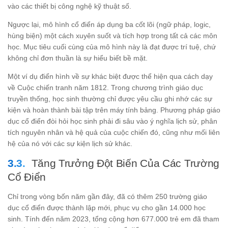
vào các thiết bị công nghệ kỹ thuật số.
Ngược lại, mô hình cổ điển áp dụng ba cốt lõi (ngữ pháp, logic,
hùng biện) một cách xuyên suốt và tích hợp trong tất cả các môn
học. Mục tiêu cuối cùng của mô hình này là đạt được trí tuệ, chứ
không chỉ đơn thuần là sự hiểu biết bề mặt.
Một ví dụ điển hình về sự khác biệt được thể hiện qua cách dạy
về Cuộc chiến tranh năm 1812. Trong chương trình giáo dục
truyền thống, học sinh thường chỉ được yêu cầu ghi nhớ các sự
kiện và hoàn thành bài tập trên máy tính bảng. Phương pháp giáo
dục cổ điển đòi hỏi học sinh phải đi sâu vào ý nghĩa lịch sử, phân
tích nguyên nhân và hệ quả của cuộc chiến đó, cũng như mối liên
hệ của nó với các sự kiện lịch sử khác.
Tăng Trưởng Đột Biến Của Các Trường
Cổ Điển
Chỉ trong vòng bốn năm gần đây, đã có thêm 250 trường giáo
dục cổ điển được thành lập mới, phục vụ cho gần 14.000 học
sinh. Tính đến năm 2023, tổng cộng hơn 677.000 trẻ em đã tham