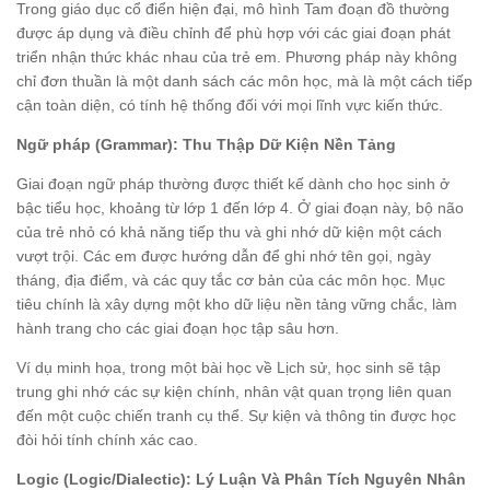
Trong giáo dục cổ điển hiện đại, mô hình Tam đoạn đồ thường
được áp dụng và điều chỉnh để phù hợp với các giai đoạn phát
triển nhận thức khác nhau của trẻ em. Phương pháp này không
chỉ đơn thuần là một danh sách các môn học, mà là một cách tiếp
cận toàn diện, có tính hệ thống đối với mọi lĩnh vực kiến thức.
Ngữ pháp (Grammar): Thu Thập Dữ Kiện Nền Tảng
Giai đoạn ngữ pháp thường được thiết kế dành cho học sinh ở
bậc tiểu học, khoảng từ lớp 1 đến lớp 4. Ở giai đoạn này, bộ não
của trẻ nhỏ có khả năng tiếp thu và ghi nhớ dữ kiện một cách
vượt trội. Các em được hướng dẫn để ghi nhớ tên gọi, ngày
tháng, địa điểm, và các quy tắc cơ bản của các môn học. Mục
tiêu chính là xây dựng một kho dữ liệu nền tảng vững chắc, làm
hành trang cho các giai đoạn học tập sâu hơn.
Ví dụ minh họa, trong một bài học về Lịch sử, học sinh sẽ tập
trung ghi nhớ các sự kiện chính, nhân vật quan trọng liên quan
đến một cuộc chiến tranh cụ thể. Sự kiện và thông tin được học
đòi hỏi tính chính xác cao.
Logic (Logic/Dialectic): Lý Luận Và Phân Tích Nguyên Nhân