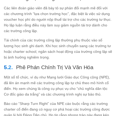
Các liên đoàn giáo viên đã bày tỏ sự phản đối mạnh mẽ đối với
các chương trình “lựa chọn trường học”, đặc biệt là việc sử dụng
voucher học phí do người nộp thuế tài trợ cho các trường tư thục.
Họ lập luận rằng điều này làm suy giảm nguồn tài trợ dành cho
các trường công lập.
Tài chính của các trường công lập thường phụ thuộc vào số
lượng học sinh ghi danh. Khi học sinh chuyển sang các trường tư
hoặc charter school, ngân sách hoạt động của trường công lập sẽ
bị ảnh hưởng nghiêm trọng.
Phê Phán Chính Trị Và Văn Hóa
Một số tổ chức, ví dụ như Mạng lưới Giáo dục Công cộng (NPE),
đã lên án mạnh mẽ các trường công lập tự chủ theo mô hình cổ
điển. Họ xem chúng là công cụ phục vụ cho “chủ nghĩa dân tộc
Cơ đốc giáo da trắng” và các chương trình nghị sự bảo thủ.
Báo cáo “Sharp Turn Right” của NPE cáo buộc rằng các trường
charter cổ điển đang có nguy cơ phá hoại các trường công được
quản lý bởi Đảng Dân chủ. Họ tin rằng phong trào này đang kéo