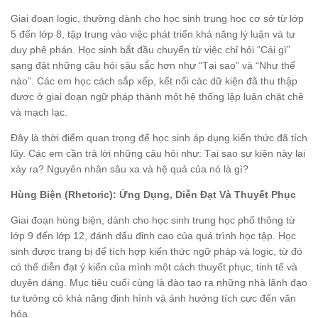
Giai đoạn logic, thường dành cho học sinh trung học cơ sở từ lớp
5 đến lớp 8, tập trung vào việc phát triển khả năng lý luận và tư
duy phê phán. Học sinh bắt đầu chuyển từ việc chỉ hỏi “Cái gì”
sang đặt những câu hỏi sâu sắc hơn như “Tại sao” và “Như thế
nào”. Các em học cách sắp xếp, kết nối các dữ kiện đã thu thập
được ở giai đoạn ngữ pháp thành một hệ thống lập luận chặt chẽ
và mạch lạc.
Đây là thời điểm quan trọng để học sinh áp dụng kiến thức đã tích
lũy. Các em cần trả lời những câu hỏi như: Tại sao sự kiện này lại
xảy ra? Nguyên nhân sâu xa và hệ quả của nó là gì?
Hùng Biện (Rhetoric): Ứng Dụng, Diễn Đạt Và Thuyết Phục
Giai đoạn hùng biện, dành cho học sinh trung học phổ thông từ
lớp 9 đến lớp 12, đánh dấu đỉnh cao của quá trình học tập. Học
sinh được trang bị để tích hợp kiến thức ngữ pháp và logic, từ đó
có thể diễn đạt ý kiến của mình một cách thuyết phục, tinh tế và
duyên dáng. Mục tiêu cuối cùng là đào tạo ra những nhà lãnh đạo
tư tưởng có khả năng định hình và ảnh hưởng tích cực đến văn
hóa.