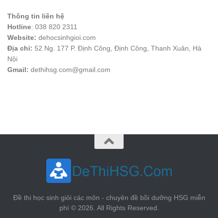
Thông tin liên hệ
Hotline
: 038 820 2311
Website:
dehocsinhgioi.com
Địa chỉ:
52 Ng. 177 P. Định Công, Định Công, Thanh Xuân, Hà
Nội
Gmail:
dethihsg.com@gmail.com
vin88
 , 
game bài đổi thưởng
 , 
iwin68
 , 
Good88
Đề thi học sinh giỏi các môn - chuyên đề bồi dưỡng HSG miễn
phí © 2026. All Rights Reserved.