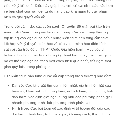
việc xử lý kết quả. Điều này giúp học sinh có cái nhìn sâu sắc hơn
về bản chất của vấn đề, từ đó nâng cao khả năng tư duy phản
biện và giải quyết vấn đề.
Trong bối cảnh đó, các cuốn
sách Chuyên đề giải bài tập trên
máy tính Casio
đóng vai trò quan trọng. Các sách này thường
tập trung vào việc cung cấp những kiến thức nền tảng cần thiết,
kết hợp với lý thuyết toán học và các ví dụ minh họa điển hình,
sát với cấu trúc đề thi THPT Quốc Gia hiện hành. Mục tiêu chính
là trang bị cho người học những kỹ thuật bấm máy hiện đại, giúp
họ có thể tiếp cận bài toán một cách hiệu quả nhất, tiết kiệm thời
gian quý báu trong phòng thi.
Các kiến thức nền tảng được đề cập trong sách thường bao gồm:
Đại số:
Các kỹ thuật tìm giá trị lớn nhất, giá trị nhỏ nhất của
hàm số, khảo sát tính đồng biến, nghịch biến, tìm cực trị, tính
đạo hàm, xác định giới hạn, cũng như các phương pháp giải
nhanh phương trình, bất phương trình phức tạp.
Hình học:
Các bài toán về xác định vị trí tương đối của các
đối tượng hình học, tính toán góc, khoảng cách, thể tích, và