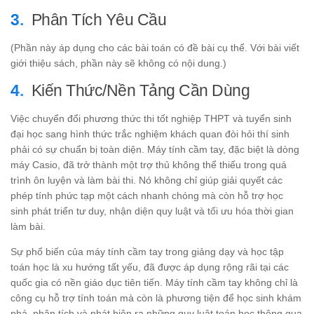
Phân Tích Yêu Cầu
(Phần này áp dụng cho các bài toán có đề bài cụ thể. Với bài viết
giới thiệu sách, phần này sẽ không có nội dung.)
Kiến Thức/Nền Tảng Cần Dùng
Việc chuyển đổi phương thức thi tốt nghiệp THPT và tuyển sinh
đại học sang hình thức trắc nghiệm khách quan đòi hỏi thí sinh
phải có sự chuẩn bị toàn diện. Máy tính cầm tay, đặc biệt là dòng
máy Casio, đã trở thành một trợ thủ không thể thiếu trong quá
trình ôn luyện và làm bài thi. Nó không chỉ giúp giải quyết các
phép tính phức tạp một cách nhanh chóng mà còn hỗ trợ học
sinh phát triển tư duy, nhận diện quy luật và tối ưu hóa thời gian
làm bài.
Sự phổ biến của máy tính cầm tay trong giảng dạy và học tập
toán học là xu hướng tất yếu, đã được áp dụng rộng rãi tại các
quốc gia có nền giáo dục tiên tiến. Máy tính cầm tay không chỉ là
công cụ hỗ trợ tính toán mà còn là phương tiện để học sinh khám
phá, phân tích và phát hiện ra những quy luật toán học thông qua