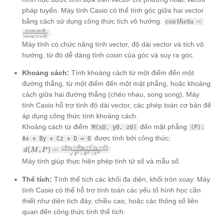
pháp tuyến. Máy tính Casio có thể tính góc giữa hai vector
\cos theta =
bằng cách sử dụng công thức tích vô hướng:
c
o
s
=
t
h
e
t
a
\frac{vec{a}
⋅
.
v
ec
a
v
ec
b
\cdot
∣
∣∣
∣
v
ec
a
v
ec
b
Máy tính có chức năng tính vector, độ dài vector và tích vô
vec{b}}
{|vec{a}|
hướng, từ đó dễ dàng tính cosin của góc và suy ra góc.
|vec{b}|}
Khoảng cách:
Tính khoảng cách từ một điểm đến một
đường thẳng, từ một điểm đến một mặt phẳng, hoặc khoảng
cách giữa hai đường thẳng (chéo nhau, song song). Máy
tính Casio hỗ trợ tính độ dài vector, các phép toán cơ bản để
áp dụng công thức tính khoảng cách.
Khoảng cách từ điểm
đến mặt phẳng
M(x0, y0, z0)
(P):
được tính bởi công thức:
Ax + By + Cz + D = 0
∣
+
+
+
∣
d(M, P) =
A
x
B
y
C
z
D
(
,
)
=
0
0
0
d
M
P
2
2
2
+
+
A
B
C
\frac{|Ax_0
Máy tính giúp thực hiện phép tính tử số và mẫu số.
+ By_0 +
Cz_0 + D|}
Thể tích:
Tính thể tích các khối đa diện, khối tròn xoay. Máy
{\sqrt{A^2
+ B^2 +
tính Casio có thể hỗ trợ tính toán các yếu tố hình học cần
C^2}}
thiết như diện tích đáy, chiều cao, hoặc các thông số liên
quan đến công thức tính thể tích.