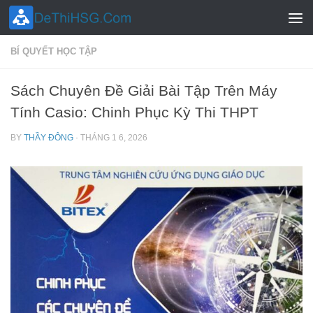
Skip to content
BÍ QUYẾT HỌC TẬP
Sách Chuyên Đề Giải Bài Tập Trên Máy
Tính Casio: Chinh Phục Kỳ Thi THPT
BY
THẦY ĐÔNG
·
THÁNG 1 6, 2026