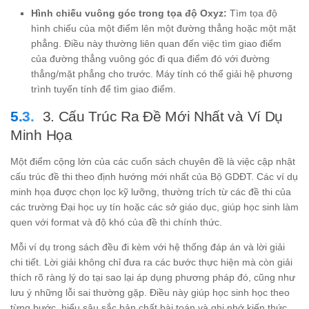
Hình chiếu vuông góc trong tọa độ Oxyz:
Tìm tọa độ
hình chiếu của một điểm lên một đường thẳng hoặc một mặt
phẳng. Điều này thường liên quan đến việc tìm giao điểm
của đường thẳng vuông góc đi qua điểm đó với đường
thẳng/mặt phẳng cho trước. Máy tính có thể giải hệ phương
trình tuyến tính để tìm giao điểm.
3. Cấu Trúc Ra Đề Mới Nhất và Ví Dụ
Minh Họa
Một điểm cộng lớn của các cuốn sách chuyên đề là việc cập nhật
cấu trúc đề thi theo định hướng mới nhất của Bộ GDĐT. Các ví dụ
minh họa được chọn lọc kỹ lưỡng, thường trích từ các đề thi của
các trường Đại học uy tín hoặc các sở giáo dục, giúp học sinh làm
quen với format và độ khó của đề thi chính thức.
Mỗi ví dụ trong sách đều đi kèm với hệ thống đáp án và lời giải
chi tiết. Lời giải không chỉ đưa ra các bước thực hiện mà còn giải
thích rõ ràng lý do tại sao lại áp dụng phương pháp đó, cũng như
lưu ý những lỗi sai thường gặp. Điều này giúp học sinh học theo
từng bước, hiểu sâu sắc bản chất bài toán và ghi nhớ kiến thức