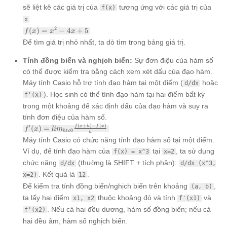
sẽ liệt kê các giá trị của
tương ứng với các giá trị của
f(x)
.
x
f(x)
2
(
)
=
−
4
+
5
f
x
x
x
=
Để tìm giá trị nhỏ nhất, ta dò tìm trong bảng giá trị.
x^2
- 4x
Tính đồng biến và nghịch biến:
Sự đơn điệu của hàm số
+ 5
có thể được kiểm tra bằng cách xem xét dấu của đạo hàm.
Máy tính Casio hỗ trợ tính đạo hàm tại một điểm (
hoặc
d/dx
). Học sinh có thể tính đạo hàm tại hai điểm bất kỳ
f'(x)
trong một khoảng để xác định dấu của đạo hàm và suy ra
tính đơn điệu của hàm số.
(
+
)
−
(
)
f'(x) =
′
f
x
h
f
x
(
)
=
f
x
l
i
m
0
h
t
o
h
lim_{hto 0}
Máy tính Casio có chức năng tính đạo hàm số tại một điểm.
\frac{f(x+h)
Ví dụ, để tính đạo hàm của
tại
, ta sử dụng
f(x) = x^3
x=2
- f(x)}{h}
chức năng
(thường là SHIFT + tích phân):
d/dx
d/dx (x^3,
. Kết quả là
.
x=2)
12
Để kiểm tra tính đồng biến/nghịch biến trên khoảng
,
(a, b)
ta lấy hai điểm
thuộc khoảng đó và tính
và
x1, x2
f'(x1)
. Nếu cả hai đều dương, hàm số đồng biến; nếu cả
f'(x2)
hai đều âm, hàm số nghịch biến.