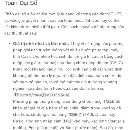
Toán Đại Số
Phần đại số luôn chiếm một tỷ lệ đáng kể trong các đề thi THPT,
và việc giải quyết nhanh các bài toán thuộc lĩnh vực này có thể
tiết kiệm được nhiều thời gian. Các sách chuyên đề tập trung vào
các thủ thuật sau:
Giá trị nhỏ nhất và lớn nhất:
Thay vì sử dụng các phương
pháp giải tích truyền thống với nhiều bước phức tạp, máy
tính Casio cho phép học sinh dò tìm giá trị cực trị bằng cách
nhập các giá trị thử hoặc sử dụng chức năng dò tìm (CALC)
trong một khoảng xác định. Học sinh cần biết cách xác định
khoảng dò tìm hợp lý dựa trên đặc điểm của hàm số. Ví dụ,
với hàm số bậc ba, ta có thể thử các giá trị trong khoảng
nghiệm của đạo hàm hoặc dựa vào đồ thị hàm số.
\text{Tìm
T
ˋ
ı
m
/
(
)
tr
ˆ
e
n
[
,
]
min
ma
x
f
x
a
b
}
Phương pháp thông dụng là sử dụng chức năng
để
TABLE
min/max
khảo sát giá trị của hàm số tại nhiều điểm trong khoảng đã
f(x)
\text{
cho hoặc sử dụng chức năng
(TABLE) của máy
MODE 7
trên } [a,
Casio. Học sinh nhập hàm
vào máy, xác định Start (giá
f(x)
b]
trị đầu), End (giá trị cuối) và Step (bước nhảy). Sau đó, máy