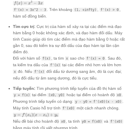
f(x)
3
(
)
=
−
3
f
x
x
x
=
. Trên khoảng
,
,
f'(x) = 3x^2 - 3
(1, +infty)
f'(x) > 0
x^3
hàm số đồng biến.
- 3x
Tìm cực trị:
Cực trị của hàm số xảy ra tại các điểm mà đạo
hàm bằng 0 hoặc không xác định, và đạo hàm đổi dấu. Máy
tính Casio giúp dò tìm các điểm mà đạo hàm bằng 0 hoặc rất
gần 0, sau đó kiểm tra sự đổi dấu của đạo hàm tại lân cận
điểm đó.
Đối với hàm số
, ta tìm
sao cho
. Sau đó,
f(x)
x
f'(x) = 0
ta kiểm tra dấu của
tại các điểm nhỏ hơn và lớn hơn
f'(x)
đó. Nếu
đổi dấu từ dương sang âm, đó là cực đại;
x
f'(x)
nếu đổi dấu từ âm sang dương, đó là cực tiểu.
Tiếp tuyến:
Tìm phương trình tiếp tuyến của đồ thị hàm số
tại điểm
hoặc tại điểm có hoành độ
.
y = f(x)
(x0, y0)
x0
Phương trình tiếp tuyến có dạng:
.
y - y0 = f'(x0)(x - x0)
Máy tính Casio hỗ trợ tính
một cách nhanh chóng.
f'(x0)
y =
′
=
(
)
(
−
)
+
y
f
x
x
x
y
0
0
0
f'(x_0)
Nếu đề bài cho hoành độ
, ta tính
và
x0
y0 = f(x0)
f'(x0)
(x -
bằng máy tính rồi viết phương trình.
x_0)