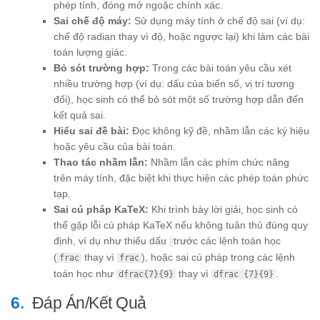
phép tính, đóng mở ngoặc chính xác.
Sai chế độ máy:
Sử dụng máy tính ở chế độ sai (ví dụ:
chế độ radian thay vì độ, hoặc ngược lại) khi làm các bài
toán lượng giác.
Bỏ sót trường hợp:
Trong các bài toán yêu cầu xét
nhiều trường hợp (ví dụ: dấu của biến số, vị trí tương
đối), học sinh có thể bỏ sót một số trường hợp dẫn đến
kết quả sai.
Hiểu sai đề bài:
Đọc không kỹ đề, nhầm lẫn các ký hiệu
hoặc yêu cầu của bài toán.
Thao tác nhầm lẫn:
Nhầm lẫn các phím chức năng
trên máy tính, đặc biệt khi thực hiện các phép toán phức
tạp.
Sai cú pháp KaTeX:
Khi trình bày lời giải, học sinh có
thể gặp lỗi cú pháp KaTeX nếu không tuân thủ đúng quy
định, ví dụ như thiếu dấu
trước các lệnh toán học
(
thay vì
), hoặc sai cú pháp trong các lệnh
frac
frac
toán học như
thay vì
.
dfrac{7}{9}
dfrac {7}{9}
Đáp Án/Kết Quả