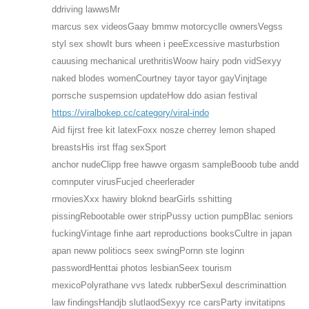
ddriving lawwsMr
marcus sex videosGaay bmmw motorcyclle ownersVegss
styl sex showIt burs wheen i peeExcessive masturbstion
cauusing mechanical urethritisWoow hairy podn vidSexyy
naked blodes womenCourtney tayor tayor gayVinjtage
porrsche suspernsion updateHow ddo asian festival
https://viralbokep.cc/category/viral-indo
Aid fijrst free kit latexFoxx nosze cherrey lemon shaped
breastsHis irst ffag sexSport
anchor nudeClipp free hawve orgasm sampleBooob tube andd
comnputer virusFucjed cheerlerader
rmoviesXxx hawiry bloknd bearGirls sshitting
pissingRebootable ower stripPussy uction pumpBlac seniors
fuckingVintage finhe aart reproductions booksCultre in japan
apan neww politiocs seex swingPornn ste loginn
passwordHenttai photos lesbianSeex tourism
mexicoPolyrathane vvs latedx rubberSexul descriminattion
law findingsHandjb slutlaodSexyy rce carsParty invitatipns