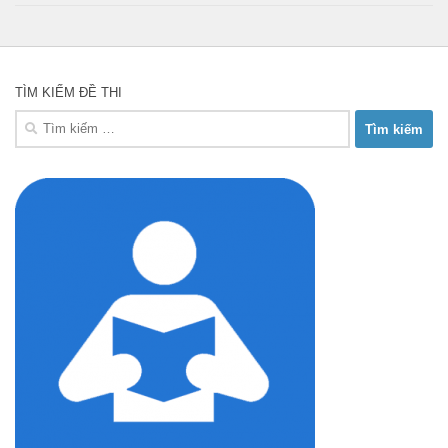
TÌM KIẾM ĐỀ THI
Tìm
kiếm
cho: