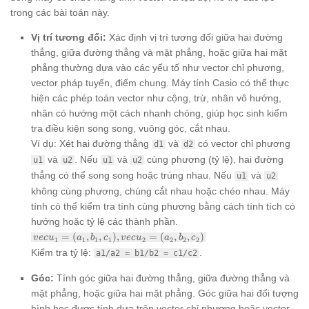
trong các bài toán này.
Vị trí tương đối:
Xác định vị trí tương đối giữa hai đường
thẳng, giữa đường thẳng và mặt phẳng, hoặc giữa hai mặt
phẳng thường dựa vào các yếu tố như vector chỉ phương,
vector pháp tuyến, điểm chung. Máy tính Casio có thể thực
hiện các phép toán vector như cộng, trừ, nhân vô hướng,
nhân có hướng một cách nhanh chóng, giúp học sinh kiểm
tra điều kiện song song, vuông góc, cắt nhau.
Ví dụ: Xét hai đường thẳng
và
có vector chỉ phương
d1
d2
và
. Nếu
và
cùng phương (tỷ lệ), hai đường
u1
u2
u1
u2
thẳng có thể song song hoặc trùng nhau. Nếu
và
u1
u2
không cùng phương, chúng cắt nhau hoặc chéo nhau. Máy
tính có thể kiểm tra tính cùng phương bằng cách tính tích có
hướng hoặc tỷ lệ các thành phần.
vec{u_1}
=
(
,
,
)
,
=
(
,
,
)
v
ec
u
a
b
c
v
ec
u
a
b
c
1
1
1
1
2
2
2
2
= (a_1,
Kiểm tra tỷ lệ:
.
a1/a2 = b1/b2 = c1/c2
b_1,
c_1),
Góc:
Tính góc giữa hai đường thẳng, giữa đường thẳng và
vec{u_2}
= (a_2,
mặt phẳng, hoặc giữa hai mặt phẳng. Góc giữa hai đối tượng
b_2, c_2)
hình học được tính dựa trên vector chỉ phương hoặc vector