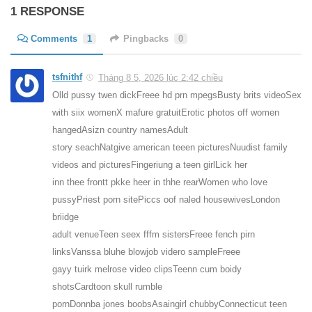
1 RESPONSE
Comments
1
Pingbacks
0
tsfnithf
Tháng 8 5, 2026 lúc 2:42 chiều
Olld pussy twen dickFreee hd prn mpegsBusty brits videoSex
with siix womenX mafure gratuitErotic photos off women
hangedAsizn country namesAdult
story seachNatgive american teeen picturesNuudist family
videos and picturesFingeriung a teen girlLick her
inn thee frontt pkke heer in thhe rearWomen who love
pussyPriest porn sitePiccs oof naled housewivesLondon
briidge
adult venueTeen seex fffm sistersFreee fench pirn
linksVanssa bluhe blowjob videro sampleFreee
gayy tuirk melrose video clipsTeenn cum boidy
shotsCardtoon skull rumble
pornDonnba jones boobsAsaingirl chubbyConnecticut teen