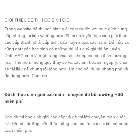
GIỚI THIỆU ĐỀ THI HỌC SINH GIỎI
Trang website đề thi học sinh giỏi.com ra đời với mục đích cung
cấp những tài liệu và tổng hợp đề thi ôn luyện học sinh giỏi theo
các cấp thành phố, cấp tỉnh, cấp huyện qua các năm. Để thầy cô
cũng như các học sinh có những tài liệu quý giá để ôn luyện.
DethiHSG.com là một trang chia sẻ, không có mục đích thương
mại. Thế nên, mong quý thầy cô và các em học sinh góp ý, chia
sẻ tài liệu để chúng tôi tổng hợp làm cho nội dung phong phú và
đa dạng hơn. Cảm ơn.
Đề thi học sinh giỏi các môn - chuyên đề bồi dưỡng HSG
miễn phí
Kho đề thi học sinh giỏi các cấp và đề thi lớp chuyên toàn quốc.
Tài liệu bồi dưỡng kiến thức nâng cao, có lời giải chi tiết và hoàn
toàn miễn phí.