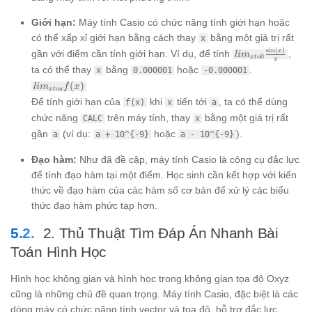
+ y_0
Giới hạn:
Máy tính Casio có chức năng tính giới hạn hoặc
có thể xấp xỉ giới hạn bằng cách thay
bằng một giá trị rất
x
s
i
n
(
)
lim_{xto
x
gần với điểm cần tính giới hạn. Ví dụ, để tính
,
l
i
m
0
x
t
o
x
0}
ta có thể thay
bằng
hoặc
.
x
0.000001
-0.000001
\frac{\sin
lim_{xto
(
)
l
i
m
f
x
(x)}{x}
x
t
o
a
a} f(x)
Để tính giới hạn của
khi
tiến tới
, ta có thể dùng
f(x)
x
a
chức năng
trên máy tính, thay
bằng một giá trị rất
CALC
x
gần
(ví dụ:
hoặc
).
a
a + 10^{-9}
a - 10^{-9}
Đạo hàm:
Như đã đề cập, máy tính Casio là công cụ đắc lực
để tính đạo hàm tại một điểm. Học sinh cần kết hợp với kiến
thức về đạo hàm của các hàm số cơ bản để xử lý các biểu
thức đạo hàm phức tạp hơn.
2. Thủ Thuật Tìm Đáp Án Nhanh Bài
Toán Hình Học
Hình học không gian và hình học trong không gian tọa độ Oxyz
cũng là những chủ đề quan trọng. Máy tính Casio, đặc biệt là các
dòng máy có chức năng tính vector và tọa độ, hỗ trợ đắc lực