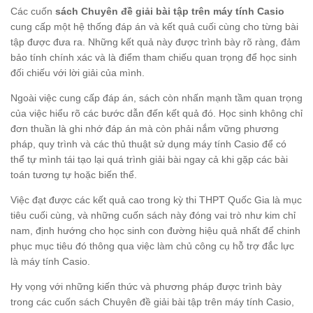
Các cuốn
sách Chuyên đề giải bài tập trên máy tính Casio
cung cấp một hệ thống đáp án và kết quả cuối cùng cho từng bài
tập được đưa ra. Những kết quả này được trình bày rõ ràng, đảm
bảo tính chính xác và là điểm tham chiếu quan trọng để học sinh
đối chiếu với lời giải của mình.
Ngoài việc cung cấp đáp án, sách còn nhấn mạnh tầm quan trọng
của việc hiểu rõ các bước dẫn đến kết quả đó. Học sinh không chỉ
đơn thuần là ghi nhớ đáp án mà còn phải nắm vững phương
pháp, quy trình và các thủ thuật sử dụng máy tính Casio để có
thể tự mình tái tạo lại quá trình giải bài ngay cả khi gặp các bài
toán tương tự hoặc biến thể.
Việc đạt được các kết quả cao trong kỳ thi THPT Quốc Gia là mục
tiêu cuối cùng, và những cuốn sách này đóng vai trò như kim chỉ
nam, định hướng cho học sinh con đường hiệu quả nhất để chinh
phục mục tiêu đó thông qua việc làm chủ công cụ hỗ trợ đắc lực
là máy tính Casio.
Hy vọng với những kiến thức và phương pháp được trình bày
trong các cuốn sách Chuyên đề giải bài tập trên máy tính Casio,