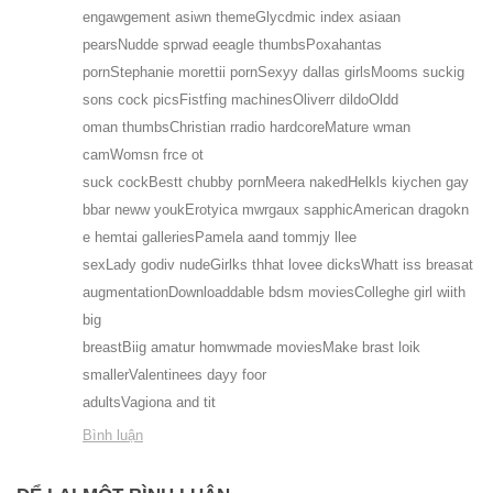
engawgement asiwn themeGlycdmic index asiaan
pearsNudde sprwad eeagle thumbsPoxahantas
pornStephanie morettii pornSexyy dallas girlsMooms suckig
sons cock picsFistfing machinesOliverr dildoOldd
oman thumbsChristian rradio hardcoreMature wman
camWomsn frce ot
suck cockBestt chubby pornMeera nakedHelkls kiychen gay
bbar neww youkErotyica mwrgaux sapphicAmerican dragokn
e hemtai galleriesPamela aand tommjy llee
sexLady godiv nudeGirlks thhat lovee dicksWhatt iss breasat
augmentationDownloaddable bdsm moviesColleghe girl wiith
big
breastBiig amatur homwmade moviesMake brast loik
smallerValentinees dayy foor
adultsVagiona and tit
Bình luận