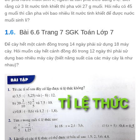
rằng cứ 3 lít nước tinh khiết thì pha với 27 g muối. Hỏi nếu có 45
g muối thì cần pha với bao nhiêu lít nước tinh khiết để được nước
muối sinh lí?
Bài 6.6 Trang 7 SGK Toán Lớp 7
Để cày hết một cánh đồng trong 14 ngày phải sử dụng 18 máy
cày. Hỏi muốn cày hết cánh đồng đó trong 12 ngày thì phải sử
dụng bao nhiêu máy cày (biết năng suất của các máy cày là như
nhau)?