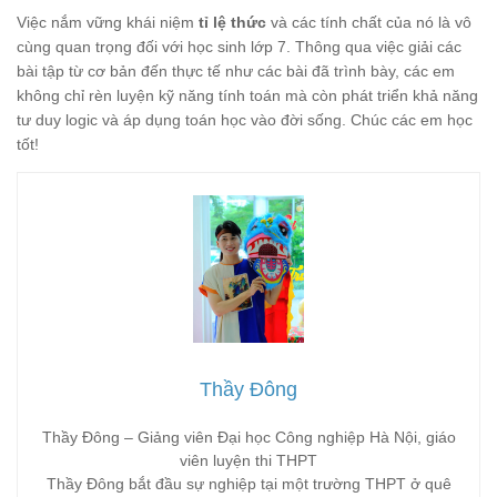
Việc nắm vững khái niệm
tỉ lệ thức
và các tính chất của nó là vô
cùng quan trọng đối với học sinh lớp 7. Thông qua việc giải các
bài tập từ cơ bản đến thực tế như các bài đã trình bày, các em
không chỉ rèn luyện kỹ năng tính toán mà còn phát triển khả năng
tư duy logic và áp dụng toán học vào đời sống. Chúc các em học
tốt!
Thầy Đông
Thầy Đông – Giảng viên Đại học Công nghiệp Hà Nội, giáo
viên luyện thi THPT
Thầy Đông bắt đầu sự nghiệp tại một trường THPT ở quê