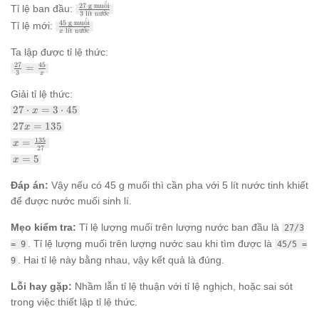
ˊ
\frac{27
27
g mu
ˆ
o
i
Tỉ lệ ban đầu:
3
l
ˊ
ı
t n
ư
ớc
\text{ g
ˊ
\frac{45
45
g mu
ˆ
o
i
Tỉ lệ mới:
muối}}
l
ˊ
ı
t n
ư
ớc
x
\text{ g
{3
muối}}
Ta lập được tỉ lệ thức:
\text{
{x
\frac{27}
lít
27
45
=
\text{
3
x
{3} =
nước}}
lít
\frac{45}
Giải tỉ lệ thức:
nước}}
{x}
27
27
⋅
=
3
⋅
45
x
\cdot
27x
27
=
135
x
x = 3
=
x =
135
=
\cdot
x
135
27
\frac{135}
45
x
=
5
x
{27}
=
5
Đáp án:
Vậy nếu có 45 g muối thì cần pha với 5 lít nước tinh khiết
để được nước muối sinh lí.
Mẹo kiểm tra:
Tỉ lệ lượng muối trên lượng nước ban đầu là
27/3
. Tỉ lệ lượng muối trên lượng nước sau khi tìm được là
= 9
45/5 =
. Hai tỉ lệ này bằng nhau, vậy kết quả là đúng.
9
Lỗi hay gặp:
Nhầm lẫn tỉ lệ thuận với tỉ lệ nghịch, hoặc sai sót
trong việc thiết lập tỉ lệ thức.