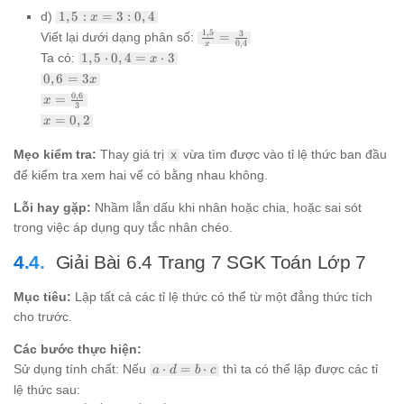
1,2
1,5
d)
1
,
5
:
=
3
:
0
,
4
x
: x
\frac{1,5}
1
,
5
3
Viết lại dưới dạng phân số:
=
=
0
,
4
x
{x} =
1,5
Ta có:
1
,
5
⋅
0
,
4
=
⋅
3
3 :
x
\frac{3}
\cdot
0,4
0,6
0
,
6
=
3
{0,4}
x
0,4 =
=
x =
0
,
6
=
x
x
3x
3
\frac{0,6}
\cdot
x
=
0
,
2
x
{3}
3
=
0,2
Mẹo kiểm tra:
Thay giá trị
vừa tìm được vào tỉ lệ thức ban đầu
x
để kiểm tra xem hai vế có bằng nhau không.
Lỗi hay gặp:
Nhầm lẫn dấu khi nhân hoặc chia, hoặc sai sót
trong việc áp dụng quy tắc nhân chéo.
Giải Bài 6.4 Trang 7 SGK Toán Lớp 7
Mục tiêu:
Lập tất cả các tỉ lệ thức có thể từ một đẳng thức tích
cho trước.
Các bước thực hiện:
a
Sử dụng tính chất: Nếu
⋅
=
⋅
thì ta có thể lập được các tỉ
a
d
b
c
\cdot
lệ thức sau:
d = b