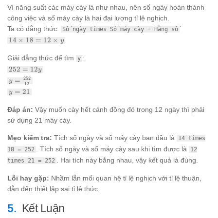
Vì năng suất các máy cày là như nhau, nên số ngày hoàn thành
công việc và số máy cày là hai đại lượng tỉ lệ nghịch.
Ta có đẳng thức:
Số ngày times Số máy cày = Hằng số
14
14
×
18
=
12
×
y
\times
18 =
Giải đẳng thức để tìm
:
y
12
252
252
=
12
y
\times
=
y =
252
y
=
y
12y
12
\frac{252}
y
=
21
y
{12}
=
21
Đáp án:
Vậy muốn cày hết cánh đồng đó trong 12 ngày thì phải
sử dụng 21 máy cày.
Mẹo kiểm tra:
Tích số ngày và số máy cày ban đầu là
14 times
. Tích số ngày và số máy cày sau khi tìm được là
18 = 252
12
. Hai tích này bằng nhau, vậy kết quả là đúng.
times 21 = 252
Lỗi hay gặp:
Nhầm lẫn mối quan hệ tỉ lệ nghịch với tỉ lệ thuận,
dẫn đến thiết lập sai tỉ lệ thức.
Kết Luận