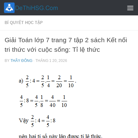
Skip to content
BÍ QUYẾT HỌC TẬP
Giải Toán lớp 7 trang 7 tập 2 sách Kết nối
tri thức với cuộc sống: Tỉ lệ thức
BY
THẦY ĐÔNG
·
THÁNG 1 20, 2026