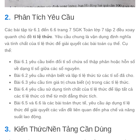
Phân Tích Yêu Cầu
Các bài tập từ 6.1 đến 6.6 trang 7 SGK Toán lớp 7 tập 2 đều xoay
quanh chủ đề
tỉ lệ thức
. Yêu cầu chung là vận dụng định nghĩa
và tính chất của tỉ lệ thức để giải quyết các bài toán cụ thể. Cụ
thể:
Bài 6.1 yêu cầu biến đổi tỉ số chứa số thập phân hoặc hỗn số
về dạng tỉ số giữa các số nguyên.
Bài 6.2 yêu cầu nhận biết và lập tỉ lệ thức từ các tỉ số đã cho.
Bài 6.3 yêu cầu tìm giá trị chưa biết (x) trong các tỉ lệ thức.
Bài 6.4 yêu cầu sử dụng tính chất của tỉ lệ thức để lập tất cả
các tỉ lệ thức có thể từ một đẳng thức tích.
Bài 6.5 và 6.6 là các bài toán thực tế, yêu cầu áp dụng tỉ lệ
thức để giải quyết các vấn đề liên quan đến pha chế và năng
suất lao động.
Kiến Thức/Nền Tảng Cần Dùng