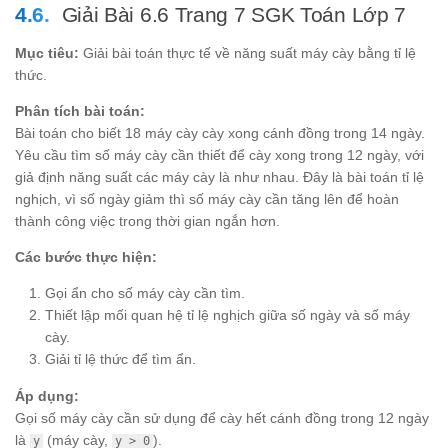
Giải Bài 6.6 Trang 7 SGK Toán Lớp 7
Mục tiêu:
Giải bài toán thực tế về năng suất máy cày bằng tỉ lệ
thức.
Phân tích bài toán:
Bài toán cho biết 18 máy cày cày xong cánh đồng trong 14 ngày.
Yêu cầu tìm số máy cày cần thiết để cày xong trong 12 ngày, với
giả định năng suất các máy cày là như nhau. Đây là bài toán tỉ lệ
nghịch, vì số ngày giảm thì số máy cày cần tăng lên để hoàn
thành công việc trong thời gian ngắn hơn.
Các bước thực hiện:
Gọi ẩn cho số máy cày cần tìm.
Thiết lập mối quan hệ tỉ lệ nghịch giữa số ngày và số máy
cày.
Giải tỉ lệ thức để tìm ẩn.
Áp dụng:
Gọi số máy cày cần sử dụng để cày hết cánh đồng trong 12 ngày
là
(máy cày,
).
y
y > 0