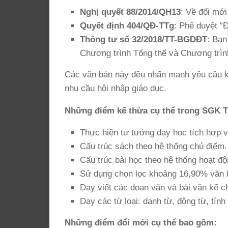
Nghị quyết 88/2014/QH13
: Về đổi mới
Quyết định 404/QĐ-TTg
: Phê duyệt “
Thông tư số 32/2018/TT-BGDĐT
: Ban
Chương trình Tổng thể và Chương trì
Các văn bản này đều nhấn mạnh yêu cầu kế
nhu cầu hội nhập giáo dục.
Những điểm kế thừa cụ thể trong SGK T
Thực hiện tư tưởng dạy học tích hợp v
Cấu trúc sách theo hệ thống chủ điểm.
Cấu trúc bài học theo hệ thống hoạt độ
Sử dụng chọn lọc khoảng 16,90% văn 
Dạy viết các đoạn văn và bài văn kể ch
Dạy các từ loại: danh từ, động từ, tín
Những điểm đổi mới cụ thể bao gồm: