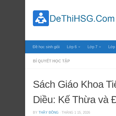
Skip to content
Đề học sinh giỏi
Lớp 6
Lớp 7
Lớp
BÍ QUYẾT HỌC TẬP
Sách Giáo Khoa Ti
Diều: Kế Thừa và 
BY
THẦY ĐÔNG
·
THÁNG 1 15, 2026