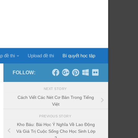
p đề thi
Upload đề thi
Bí quyết học tập
FOLLOW:
NEXT STORY
Cách Viết Các Nét Cơ Bản Trong Tiếng
Việt
PREVIOUS STORY
Kho Báu: Bài Học Ý Nghĩa Về Lao Động
Và Giá Trị Cuộc Sống Cho Học Sinh Lớp