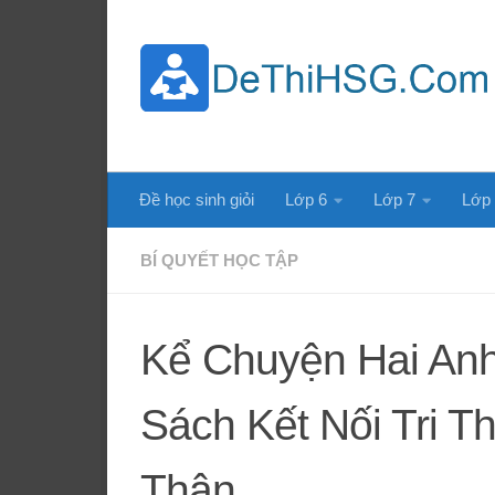
Skip to content
Đề học sinh giỏi
Lớp 6
Lớp 7
Lớp
BÍ QUYẾT HỌC TẬP
Kể Chuyện Hai Anh
Sách Kết Nối Tri T
Thân