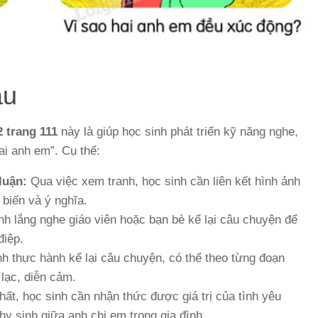
ầu
2 trang 111
này là giúp học sinh phát triển kỹ năng nghe,
ai anh em”. Cụ thể:
luận:
Qua việc xem tranh, học sinh cần liên kết hình ảnh
 biến và ý nghĩa.
h lắng nghe giáo viên hoặc bạn bè kể lại câu chuyện để
điệp.
h thực hành kể lại câu chuyện, có thể theo từng đoạn
lạc, diễn cảm.
ất, học sinh cần nhận thức được giá trị của tình yêu
y sinh giữa anh chị em trong gia đình.