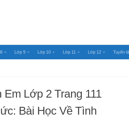
 8
Lớp 9
Lớp 10
Lớp 11
Lớp 12
Tuyển tậ
 Em Lớp 2 Trang 111
hức: Bài Học Về Tình