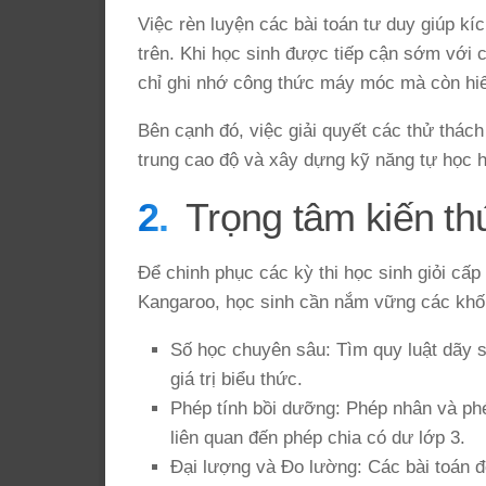
Việc rèn luyện các bài toán tư duy giúp kí
trên. Khi học sinh được tiếp cận sớm với c
chỉ ghi nhớ công thức máy móc mà còn hiể
Bên cạnh đó, việc giải quyết các thử thách
trung cao độ và xây dựng kỹ năng tự học 
Trọng tâm kiến thứ
Để chinh phục các kỳ thi học sinh giỏi cấp
Kangaroo, học sinh cần nắm vững các khối 
Số học chuyên sâu: Tìm quy luật dãy số
giá trị biểu thức.
Phép tính bồi dưỡng: Phép nhân và phé
liên quan đến phép chia có dư lớp 3.
Đại lượng và Đo lường: Các bài toán đ