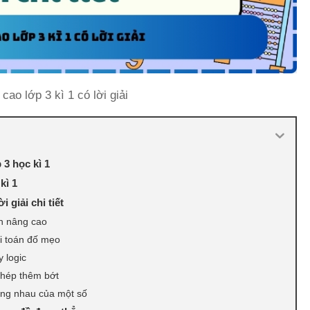
cao lớp 3 kì 1 có lời giải
3 học kì 1
kì 1
 giải chi tiết
ến nâng cao
i toán đố mẹo
y logic
ghép thêm bớt
ằng nhau của một số