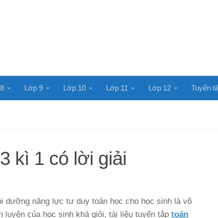
 8
Lớp 9
Lớp 10
Lớp 11
Lớp 12
Tuyển tậ
 kì 1 có lời giải
bồi dưỡng năng lực tư duy toán học cho học sinh là vô
luyện của học sinh khá giỏi, tài liệu tuyển tập
toán