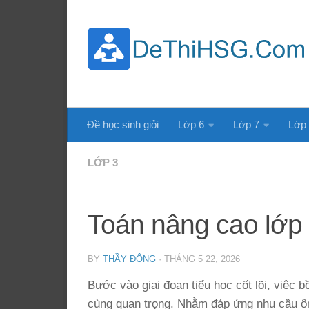
Skip to content
Đề học sinh giỏi
Lớp 6
Lớp 7
Lớp
LỚP 3
Toán nâng cao lớp 3
BY
THẦY ĐÔNG
·
THÁNG 5 22, 2026
Bước vào giai đoạn tiểu học cốt lõi, việc 
cùng quan trọng. Nhằm đáp ứng nhu cầu ôn 