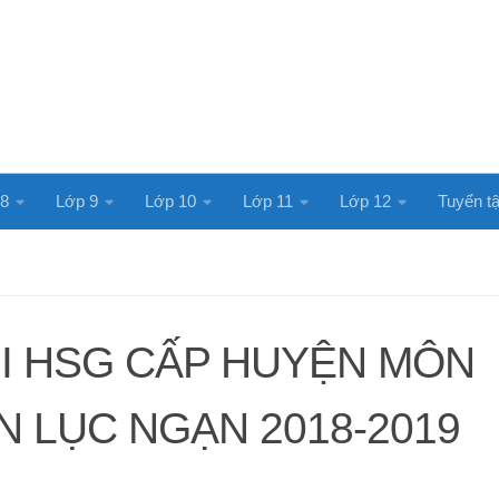
 8
Lớp 9
Lớp 10
Lớp 11
Lớp 12
Tuyển tậ
I HSG CẤP HUYỆN MÔN
N LỤC NGẠN 2018-2019