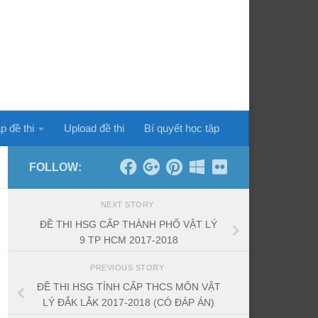
p đề thi
Upload đề thi
Bí quyết học tập
FOLLOW:
NEXT STORY
ĐỀ THI HSG CẤP THÀNH PHỐ VẬT LÝ
9 TP HCM 2017-2018
PREVIOUS STORY
ĐỀ THI HSG TỈNH CẤP THCS MÔN VẬT
LÝ ĐẮK LẮK 2017-2018 (CÓ ĐÁP ÁN)