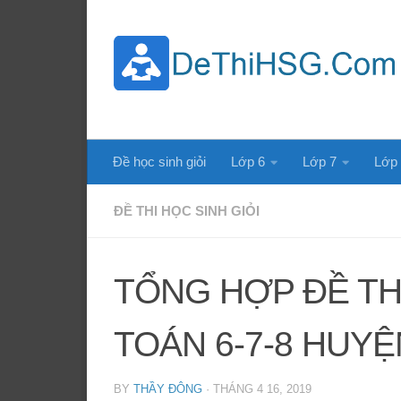
Skip to content
Đề học sinh giỏi
Lớp 6
Lớp 7
Lớp
ĐỀ THI HỌC SINH GIỎI
TỔNG HỢP ĐỀ TH
TOÁN 6-7-8 HUYỆ
BY
THẦY ĐÔNG
·
THÁNG 4 16, 2019