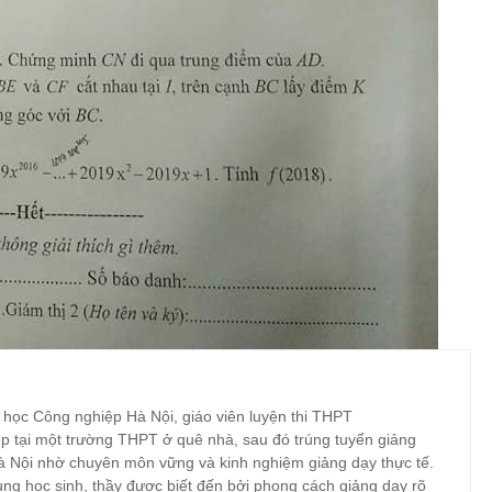
 học Công nghiệp Hà Nội, giáo viên luyện thi THPT
p tại một trường THPT ở quê nhà, sau đó trúng tuyển giảng
à Nội nhờ chuyên môn vững và kinh nghiệm giảng dạy thực tế.
ng học sinh, thầy được biết đến bởi phong cách giảng dạy rõ