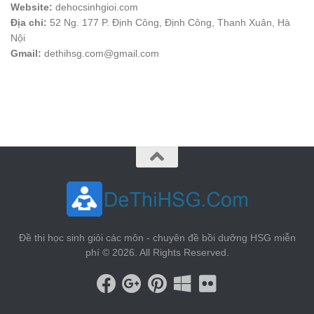
Website:
dehocsinhgioi.com
Địa chỉ:
52 Ng. 177 P. Định Công, Định Công, Thanh Xuân, Hà
Nội
Gmail:
dethihsg.com@gmail.com
vin88
 , 
game bài đổi thưởng
 , 
iwin68
 , 
Good88
Đề thi học sinh giỏi các môn - chuyên đề bồi dưỡng HSG miễn
phí © 2026. All Rights Reserved.