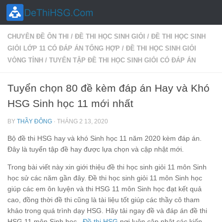
Skip to content
CHUYÊN ĐỀ ÔN THI
/
ĐỀ THI HỌC SINH GIỎI
/
ĐỀ THI HỌC SINH
GIỎI LỚP 11 CÓ ĐÁP ÁN TỔNG HỢP
/
ĐỀ THI HỌC SINH GIỎI
VÒNG TỈNH
/
TUYỂN TẬP ĐỀ THI HỌC SINH GIỎI CÓ ĐÁP ÁN
Tuyển chọn 80 đề kèm đáp án Hay và Khó
HSG Sinh học 11 mới nhất
BY
THẦY ĐÔNG
·
THÁNG 2 13, 2020
Bộ đề thi HSG hay và khó Sinh học 11 năm 2020 kèm đáp án.
Đây là tuyển tập đề hay được lựa chọn và cập nhật mới.
Trong bài viết này xin giới thiệu đề thi học sinh giỏi 11 môn Sinh
học sử các năm gần đây. Đề thi học sinh giỏi 11 môn Sinh học
giúp các em ôn luyện và thi HSG 11 môn Sinh học đạt kết quả
cao, đồng thời đề thi cũng là tài liệu tốt giúp các thầy cô tham
khảo trong quá trình dạy HSG. Hãy tải ngay đề và đáp án đề thi
HSG 11 môn Sinh học .
Đề thi HSG
nơi luôn cập nhật các kiến