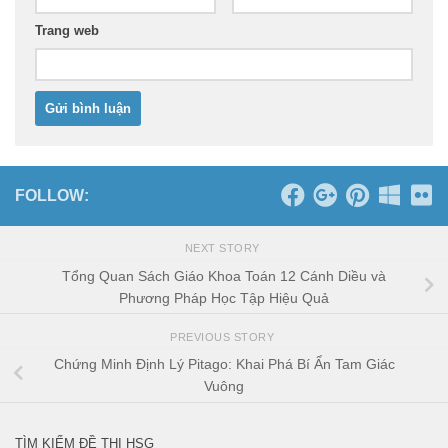
Trang web
FOLLOW:
NEXT STORY
Tổng Quan Sách Giáo Khoa Toán 12 Cánh Diều và
Phương Pháp Học Tập Hiệu Quả
PREVIOUS STORY
Chứng Minh Định Lý Pitago: Khai Phá Bí Ẩn Tam Giác
Vuông
TÌM KIẾM ĐỀ THI HSG