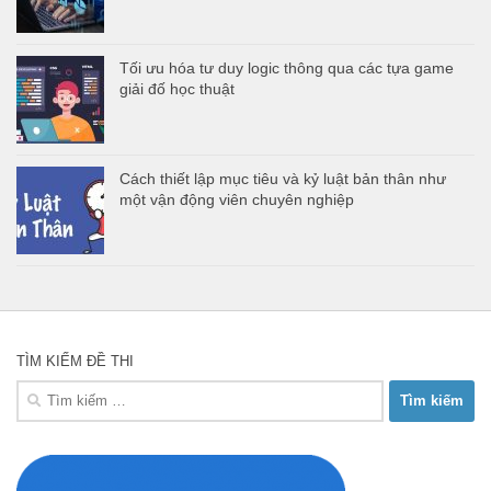
Tối ưu hóa tư duy logic thông qua các tựa game
giải đố học thuật
Cách thiết lập mục tiêu và kỷ luật bản thân như
một vận động viên chuyên nghiệp
TÌM KIẾM ĐỀ THI
Tìm
kiếm
cho: