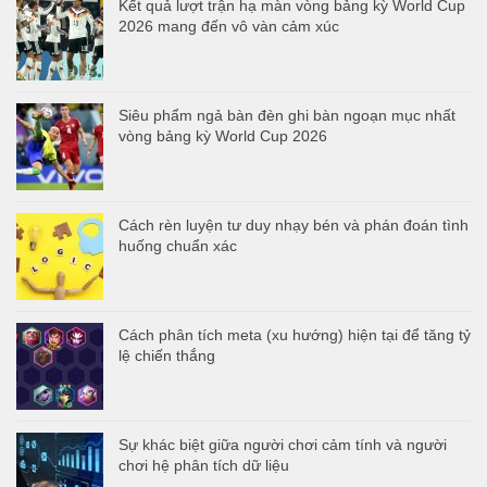
Kết quả lượt trận hạ màn vòng bảng kỳ World Cup
2026 mang đến vô vàn cảm xúc
Siêu phẩm ngả bàn đèn ghi bàn ngoạn mục nhất
vòng bảng kỳ World Cup 2026
Cách rèn luyện tư duy nhạy bén và phán đoán tình
huống chuẩn xác
Cách phân tích meta (xu hướng) hiện tại để tăng tỷ
lệ chiến thắng
Sự khác biệt giữa người chơi cảm tính và người
chơi hệ phân tích dữ liệu