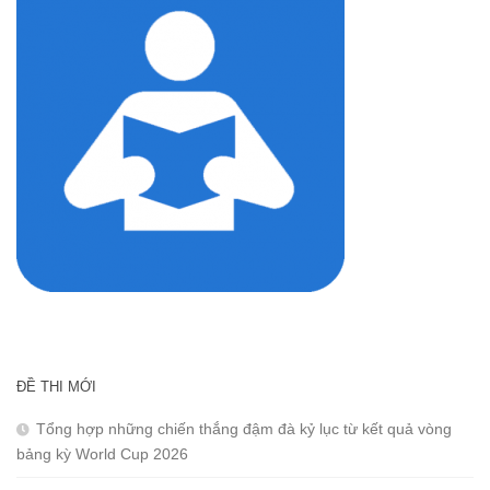
ĐỀ THI MỚI
Tổng hợp những chiến thắng đậm đà kỷ lục từ kết quả vòng
bảng kỳ World Cup 2026