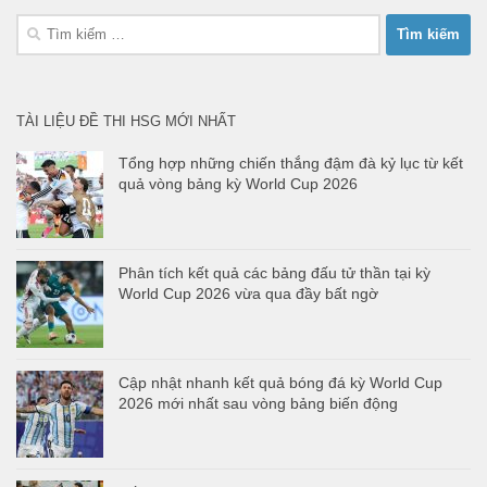
Tìm
kiếm
cho:
TÀI LIỆU ĐỀ THI HSG MỚI NHẤT
Tổng hợp những chiến thắng đậm đà kỷ lục từ kết
quả vòng bảng kỳ World Cup 2026
Phân tích kết quả các bảng đấu tử thần tại kỳ
World Cup 2026 vừa qua đầy bất ngờ
Cập nhật nhanh kết quả bóng đá kỳ World Cup
2026 mới nhất sau vòng bảng biến động