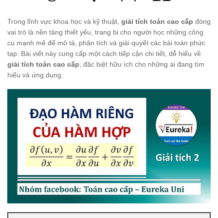
Trong lĩnh vực khoa học và kỹ thuật,
giải tích toán cao cấp
đóng
vai trò là nền tảng thiết yếu, trang bị cho người học những công
cụ mạnh mẽ để mô tả, phân tích và giải quyết các bài toán phức
tạp. Bài viết này cung cấp một cách tiếp cận chi tiết, dễ hiểu về
giải tích toán cao cấp
, đặc biệt hữu ích cho những ai đang tìm
hiểu và ứng dụng.