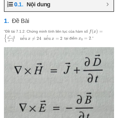
Nội dung
Đề Bài
f(x) =
(
)
=
“Đề tài 7.1.2: Chứng minh tính liên tục của hàm số
f
x
{
\begin{cases}
x_0
2
ˊ
ˊ
−
4
=
2
x
n
ˆ
e
u

=
24
n
ˆ
e
u
=
2
tại điểm
.”
x
x
x
0
−
2
x
\frac{x^2-4}
= 2
{x-2} &
\text{nếu } x
\ne 2 4 &
\text{nếu } x
= 2
\end{cases}