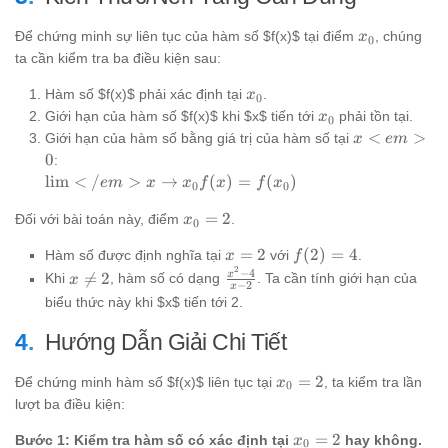
x_0
Để chứng minh sự liên tục của hàm số $f(x)$ tại điểm
, chúng
x
0
ta cần kiểm tra ba điều kiện sau:
x_0
Hàm số $f(x)$ phải xác định tại
.
x
0
x_0
Giới hạn của hàm số $f(x)$ khi $x$ tiến tới
phải tồn tại.
x
0
x<em>0
<
>
Giới hạn của hàm số bằng giá trị của hàm số tại
x
e
m
0
:
\lim</em>
l
i
m
<
/
>
→
(
)
=
(
)
e
m
x
x
f
x
f
x
0
0
{x \to x_0}
x_0
=
2
Đối với bài toán này, điểm
f(x) =
.
x
0
= 2
f(x_0)
x=2
f(2)
=
2
(
2
)
=
4
Hàm số được định nghĩa tại
với
.
x
f
2
= 4
−
4
x
\frac{x^2-
x

=
2
Khi
, hàm số có dạng
. Ta cần tính giới hạn của
x
−
2
x
\ne
4}{x-2}
biểu thức này khi $x$ tiến tới 2.
2
Hướng Dẫn Giải Chi Tiết
x_0
=
2
Để chứng minh hàm số $f(x)$ liên tục tại
, ta kiểm tra lần
x
0
= 2
lượt ba điều kiện:
x_0
=
2
Bước 1: Kiểm tra hàm số có xác định tại
hay không.
x
0