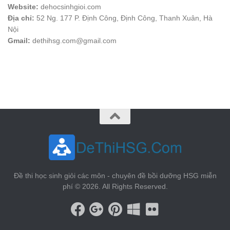
Website:
dehocsinhgioi.com
Địa chỉ:
52 Ng. 177 P. Định Công, Định Công, Thanh Xuân, Hà
Nội
Gmail:
dethihsg.com@gmail.com
vin88
 , 
game bài đổi thưởng
 , 
iwin68
 , 
Good88
Đề thi học sinh giỏi các môn - chuyên đề bồi dưỡng HSG miễn
phí © 2026. All Rights Reserved.