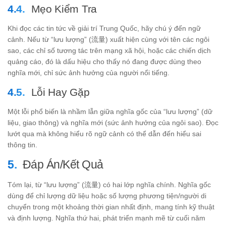
Mẹo Kiểm Tra
Khi đọc các tin tức về giải trí Trung Quốc, hãy chú ý đến ngữ
cảnh. Nếu từ “lưu lượng” (流量) xuất hiện cùng với tên các ngôi
sao, các chỉ số tương tác trên mạng xã hội, hoặc các chiến dịch
quảng cáo, đó là dấu hiệu cho thấy nó đang được dùng theo
nghĩa mới, chỉ sức ảnh hưởng của người nổi tiếng.
Lỗi Hay Gặp
Một lỗi phổ biến là nhầm lẫn giữa nghĩa gốc của “lưu lượng” (dữ
liệu, giao thông) và nghĩa mới (sức ảnh hưởng của ngôi sao). Đọc
lướt qua mà không hiểu rõ ngữ cảnh có thể dẫn đến hiểu sai
thông tin.
Đáp Án/Kết Quả
Tóm lại, từ “lưu lượng” (流量) có hai lớp nghĩa chính. Nghĩa gốc
dùng để chỉ lượng dữ liệu hoặc số lượng phương tiện/người di
chuyển trong một khoảng thời gian nhất định, mang tính kỹ thuật
và định lượng. Nghĩa thứ hai, phát triển mạnh mẽ từ cuối năm