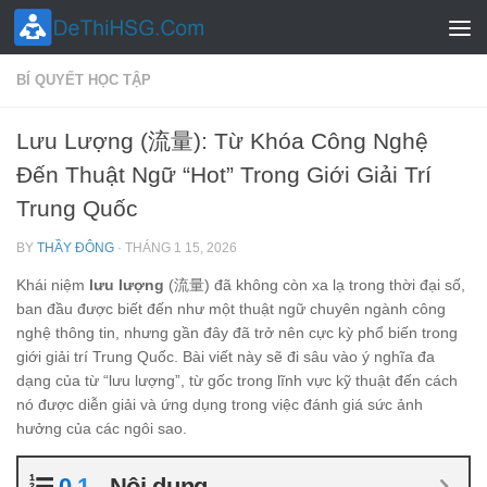
Skip to content
BÍ QUYẾT HỌC TẬP
Lưu Lượng (流量): Từ Khóa Công Nghệ
Đến Thuật Ngữ “Hot” Trong Giới Giải Trí
Trung Quốc
BY
THẦY ĐÔNG
·
THÁNG 1 15, 2026
Khái niệm
lưu lượng
(流量) đã không còn xa lạ trong thời đại số,
ban đầu được biết đến như một thuật ngữ chuyên ngành công
nghệ thông tin, nhưng gần đây đã trở nên cực kỳ phổ biến trong
giới giải trí Trung Quốc. Bài viết này sẽ đi sâu vào ý nghĩa đa
dạng của từ “lưu lượng”, từ gốc trong lĩnh vực kỹ thuật đến cách
nó được diễn giải và ứng dụng trong việc đánh giá sức ảnh
hưởng của các ngôi sao.
Nội dung