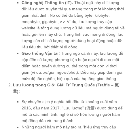
Công nghệ Thông tin (IT):
Thuật ngữ này chỉ lượng
dữ liệu được truyền tải qua mạng trong một khoảng thời
gian nhất định. Nó có thể đo bằng byte, kilobyte,
megabyte, gigabyte, v.v. Ví dụ, lưu lượng truy cập
website là tổng dung lượng dữ liệu mà người dùng tải về
hoặc gửi lên máy chủ. Trong lĩnh vực mạng di động, lưu
lượng còn chỉ số lượng người dùng hoạt động hoặc dữ
liệu tiêu thụ bởi thiết bị di động.
Giao thông Vận tải:
Trong ngữ cảnh này, lưu lượng đề
cập đến số lượng phương tiện hoặc người đi qua một
điểm hoặc tuyến đường cụ thể trong một đơn vị thời
gian (ví dụ: xe/giờ, người/phút). Điều này giúp đánh giá
mức độ tắc nghẽn, hiệu quả của hạ tầng giao thông.
Lưu lượng trong Giới Giải Trí Trung Quốc (Traffic – 流
量):
Sự chuyển dịch ý nghĩa bắt đầu từ khoảng cuối năm
2016, đầu năm 2017. “Lưu lượng” (流量) được dùng để
mô tả các minh tinh, nghệ sĩ sở hữu lượng người hâm
mộ đông đảo và trung thành.
Những người hâm mộ này tạo ra “hiệu ứng truy cập