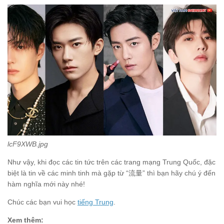
lcF9XWB.jpg
Như vậy, khi đọc các tin tức trên các trang mạng Trung Quốc, đặc
biệt là tin về các minh tinh mà gặp từ “流量” thì bạn hãy chú ý đến
hàm nghĩa mới này nhé!
Chúc các bạn vui học
tiếng Trung
.
Xem thêm: