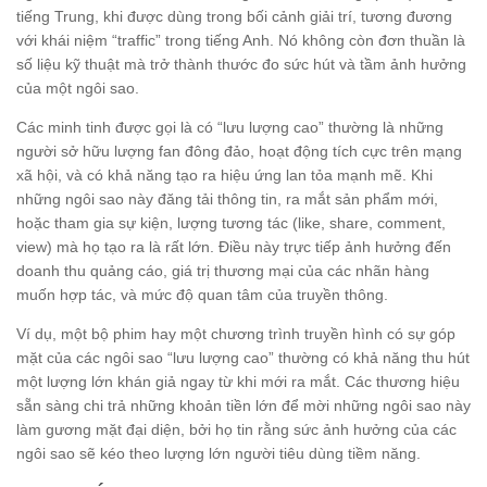
tiếng Trung, khi được dùng trong bối cảnh giải trí, tương đương
với khái niệm “traffic” trong tiếng Anh. Nó không còn đơn thuần là
số liệu kỹ thuật mà trở thành thước đo sức hút và tầm ảnh hưởng
của một ngôi sao.
Các minh tinh được gọi là có “lưu lượng cao” thường là những
người sở hữu lượng fan đông đảo, hoạt động tích cực trên mạng
xã hội, và có khả năng tạo ra hiệu ứng lan tỏa mạnh mẽ. Khi
những ngôi sao này đăng tải thông tin, ra mắt sản phẩm mới,
hoặc tham gia sự kiện, lượng tương tác (like, share, comment,
view) mà họ tạo ra là rất lớn. Điều này trực tiếp ảnh hưởng đến
doanh thu quảng cáo, giá trị thương mại của các nhãn hàng
muốn hợp tác, và mức độ quan tâm của truyền thông.
Ví dụ, một bộ phim hay một chương trình truyền hình có sự góp
mặt của các ngôi sao “lưu lượng cao” thường có khả năng thu hút
một lượng lớn khán giả ngay từ khi mới ra mắt. Các thương hiệu
sẵn sàng chi trả những khoản tiền lớn để mời những ngôi sao này
làm gương mặt đại diện, bởi họ tin rằng sức ảnh hưởng của các
ngôi sao sẽ kéo theo lượng lớn người tiêu dùng tiềm năng.