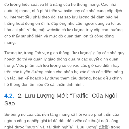
đo lường hiệu suất và khả năng của hệ thống mạng. Các nhà
quản trị mạng, nhà phát triển website hay các nhà cung cấp dịch
vụ internet đều phải theo dõi sát sao lưu lượng để đảm bảo hệ
thống hoạt động ổn định, đáp ứng nhu cầu người dùng và tối ưu
hóa chi phí. Ví dụ, một website có lưu lượng truy cập cao thường
cho thấy sự phổ biến và mức độ quan tâm lớn từ cộng đồng
mạng.
Tương tự, trong lĩnh vực giao thông, “lưu lượng” giúp các nhà quy
hoạch đô thị và quản lý giao thông đưa ra các quyết định quan
trọng. Việc phân tích lưu lượng xe cộ vào các giờ cao điểm hay
trên các tuyến đường chính cho phép họ xác định các điểm nóng
ùn tắc, lên kế hoạch xây dựng thêm cầu đường, hoặc điều chỉnh
hệ thống đèn tín hiệu để cải thiện tình hình.
2. Lưu Lượng Mới: “Traffic” Của Ngôi
Sao
Sự bùng nổ của các nền tảng mạng xã hội và sự phát triển của
ngành công nghiệp giải trí đã dẫn đến việc các thuật ngữ công
nghệ được “mượn” và “tái định nghĩa”. “Lưu lượng” (流量) trong