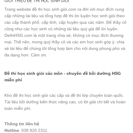
GIỚI THIỆU ĐỀ THI HỌC SINH GIỎI
Trang website đề thi học sinh giỏi.com ra đời với mục đích cung
cấp những tài liệu và tổng hợp đề thi ôn luyện học sinh giỏi theo
các cấp thành phố, cấp tỉnh, cấp huyện qua các năm. Để thầy cô
cũng như các học sinh có những tài liệu quý giá để ôn luyện.
DethiHSG.com là một trang chia sẻ, không có mục đích thương
mại. Thế nên, mong quý thầy cô và các em học sinh góp ý, chia
sẻ tài liệu để chúng tôi tổng hợp làm cho nội dung phong phú và
đa dạng hơn. Cảm ơn.
Đề thi học sinh giỏi các môn - chuyên đề bồi dưỡng HSG
miễn phí
Kho đề thi học sinh giỏi các cấp và đề thi lớp chuyên toàn quốc.
Tài liệu bồi dưỡng kiến thức nâng cao, có lời giải chi tiết và hoàn
toàn miễn phí.
Thông tin liên hệ
Hotline
: 038 820 2311