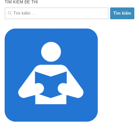
TÌM KIẾM ĐỀ THI
Tìm
kiếm
cho: