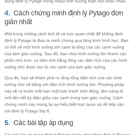
dụng định lý Pytago trong nhiều tình huống toán học khác nhau.
Cách chứng minh định lý Pytago đơn
giản nhất
Một trong những cách tinh tế và trực quan nhất để khẳng định
định lý Pytago là đưa ra minh chứng qua lăng kính hình học. Bạn
có thể vẽ một hình vuông với cạnh là tổng của các cạnh vuông
của tam giác vuông. Sau đó, bạn chia hình vuông lớn thành các
phần nhỏ hơn, có diện tích bằng tổng các diện tích của các hình
vuông nhỏ được tạo từ các cạnh của tam giác vuông.
Qua đó, bạn sẽ khám phá ra rằng tổng diện tích của các hình
vuông nhỏ sẽ bằng với diện tích hình vuông lớn. Phương pháp
này vẽ ra trước mắt bạn một bức tranh sinh động, làm sáng tỏ
mối liên kết kỳ diệu giữa các cạnh trong tam giác vuông. Cách
chứng minh này mang lại sự hiểu biết trực quan và dễ tiếp cận
với định lý Pytago lớp 8.
Các bài tập áp dụng
Các bài tập áp dụng định lý Pytago hoặc công thức định lý Pytago