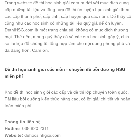
Trang website đề thi học sinh giỏi.com ra đời với mục đích cung
cấp những tài liệu và tổng hợp đề thi ôn luyện học sinh giỏi theo
các cấp thành phố, cấp tỉnh, cấp huyện qua các năm. Để thầy cô
cũng như các học sinh có những tài liệu quý giá để ôn luyện.
DethiHSG.com là một trang chia sẻ, không có mục đích thương
mại. Thế nên, mong quý thầy cô và các em học sinh góp ý, chia
sẻ tài liệu để chúng tôi tổng hợp làm cho nội dung phong phú và
đa dạng hơn. Cảm ơn.
Đề thi học sinh giỏi các môn - chuyên đề bồi dưỡng HSG
miễn phí
Kho đề thi học sinh giỏi các cấp và đề thi lớp chuyên toàn quốc.
Tài liệu bồi dưỡng kiến thức nâng cao, có lời giải chi tiết và hoàn
toàn miễn phí.
Thông tin liên hệ
Hotline
: 038 820 2311
Website:
dehocsinhgioi.com