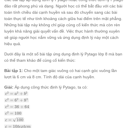
đảo rất phong phú và dạng. Người học có thể bắt đầu với các bài
toán tính chiều dài cạnh huyền và sau đó chuyển sang các bài
toán thực tế như tính khoảng cách giữa hai điểm trên mặt phẳng.
Những bài tập này không chỉ giúp củng cố kiến thức mà còn rèn
luyện khả năng giải quyết vấn đề. Việc thực hành thường xuyên
sẽ giúp người học nắm vững và ứng dụng định lý này một cách
hiệu quả.
Dưới đây là một số bài tập ứng dụng định lý Pytago lớp 8 mà bạn
có thể tham khảo để củng cố kiến thức:
Bài tập 1:
Cho một tam giác vuông có hai cạnh góc vuông lần
lượt là 6 cm và 8 cm. Tính độ dài của cạnh huyền.
Giải:
Áp dụng công thức định lý Pytago, ta có:
c^2
2
2
2
=
+
c
a
b
=
c^2
2
2
2
=
6
+
8
c
a^2
=
c^2
2
=
36
+
64
+
c
6^2
=
b^2
c^2
2
=
100
+
c
36
=
8^2
c =
=
100
+
c
100
\sqrt{100}
64
c =
=
10
c
t
e
x
t
c
m