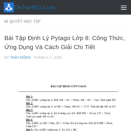
Skip to content
BÍ QUYẾT HỌC TẬP
Bài Tập Định Lý Pytago Lớp 8: Công Thức,
Ứng Dụng Và Cách Giải Chi Tiết
BY
THẦY ĐÔNG
·
THÁNG 1 7, 2026