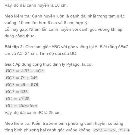
10text{
Vậy, độ dài cạnh huyền là 10 cm.
cm}
Mẹo kiểm tra: Cạnh huyền luôn là cạnh dài nhất trong tam giác
vuông. 10 cm lớn hơn 6 cm và 8 cm, hợp lý.
Lỗi hay gặp: Nhầm lẫn cạnh huyền với cạnh góc vuông khi áp
dụng công thức.
Bài tập 2:
Cho tam giác ABC với góc vuông tại A. Biết rằng AB=7
cm và AC=24 cm. Tính độ dài của BC.
Giải:
Áp dụng công thức định lý Pytago, ta có:
BC^2
2
2
2
=
+
B
C
A
B
A
C
=
BC^2
2
2
2
=
7
+
2
4
B
C
AB^2
=
BC^2
2
=
49
+
576
+
B
C
7^2
= 49
AC^2
BC^2
2
=
625
+
B
C
+
=
24^2
BC =
=
625
576
BC
625
\sqrt{625}
BC =
=
25
BC
t
e
x
t
c
m
25text{
Vậy, độ dài cạnh BC là 25 cm.
cm}
Mẹo kiểm tra: Kiểm tra xem bình phương cạnh huyền có bằng
tổng bình phương hai cạnh góc vuông không.
,
25^2 = 625
7^2 +