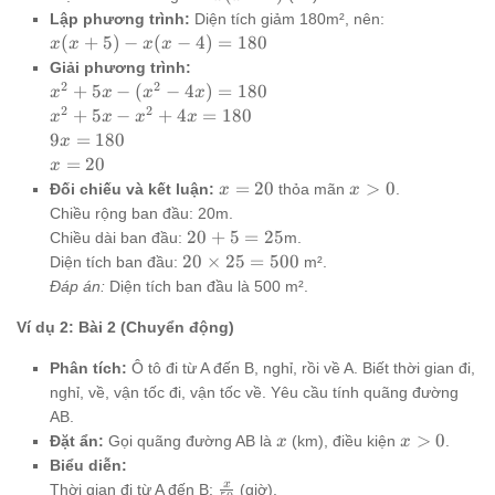
4
4)
Lập phương trình:
Diện tích giảm 180m², nên:
x(x+5)
(
+
5
)
−
(
−
4
)
=
180
x
x
x
x
- x(x-
Giải phương trình:
4) =
2
2
x^2
+
5
−
(
−
4
)
=
180
x
x
x
x
180
+
2
2
x^2
+
5
−
+
4
=
180
x
x
x
x
5x -
+
9x
9
=
180
x
(x^2
5x
=
x
=
20
x
-
-
180
=
x=20
x>0
=
20
>
0
Đối chiếu và kết luận:
thỏa mãn
.
x
x
4x)
x^2
20
Chiều rộng ban đầu: 20m.
=
+
20+5=25
20
+
5
=
25
Chiều dài ban đầu:
m.
180
4x
20
20
×
25
=
500
Diện tích ban đầu:
m².
=
\times
Đáp án:
Diện tích ban đầu là 500 m².
180
25 =
500
Ví dụ 2: Bài 2 (Chuyển động)
Phân tích:
Ô tô đi từ A đến B, nghỉ, rồi về A. Biết thời gian đi,
nghỉ, về, vận tốc đi, vận tốc về. Yêu cầu tính quãng đường
AB.
x
x
>
0
Đặt ẩn:
Gọi quãng đường AB là
(km), điều kiện
.
x
x
>
Biểu diễn:
0
\frac{x}
x
Thời gian đi từ A đến B:
(giờ).