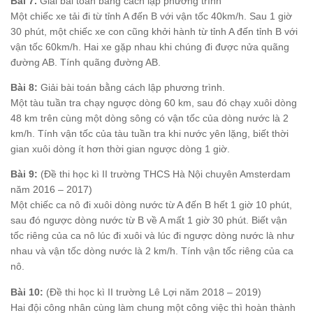
Bài 7.
Giải bài toán bằng cách lập phương trình
Một chiếc xe tải đi từ tỉnh A đến B với vận tốc 40km/h. Sau 1 giờ
30 phút, một chiếc xe con cũng khởi hành từ tỉnh A đến tỉnh B với
vận tốc 60km/h. Hai xe gặp nhau khi chúng đi được nửa quãng
đường AB. Tính quãng đường AB.
Bài 8:
Giải bài toán bằng cách lập phương trình.
Một tàu tuần tra chạy ngược dòng 60 km, sau đó chạy xuôi dòng
48 km trên cùng một dòng sông có vận tốc của dòng nước là 2
km/h. Tính vận tốc của tàu tuần tra khi nước yên lặng, biết thời
gian xuôi dòng ít hơn thời gian ngược dòng 1 giờ.
Bài 9:
(Đề thi học kì II trường THCS Hà Nội chuyên Amsterdam
năm 2016 – 2017)
Một chiếc ca nô đi xuôi dòng nước từ A đến B hết 1 giờ 10 phút,
sau đó ngược dòng nước từ B về A mất 1 giờ 30 phút. Biết vận
tốc riêng của ca nô lúc đi xuôi và lúc đi ngược dòng nước là như
nhau và vận tốc dòng nước là 2 km/h. Tính vận tốc riêng của ca
nô.
Bài 10:
(Đề thi học kì II trường Lê Lợi năm 2018 – 2019)
Hai đội công nhân cùng làm chung một công việc thì hoàn thành