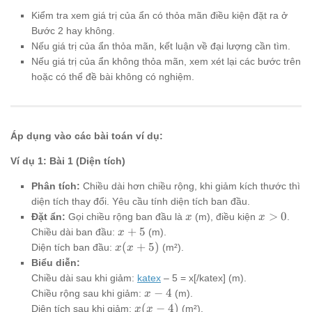
Kiểm tra xem giá trị của ẩn có thỏa mãn điều kiện đặt ra ở
Bước 2 hay không.
Nếu giá trị của ẩn thỏa mãn, kết luận về đại lượng cần tìm.
Nếu giá trị của ẩn không thỏa mãn, xem xét lại các bước trên
hoặc có thể đề bài không có nghiệm.
Áp dụng vào các bài toán ví dụ:
Ví dụ 1: Bài 1 (Diện tích)
Phân tích:
Chiều dài hơn chiều rộng, khi giảm kích thước thì
diện tích thay đổi. Yêu cầu tính diện tích ban đầu.
x
x
>
0
Đặt ẩn:
Gọi chiều rộng ban đầu là
(m), điều kiện
.
x
x
>
x+5
+
5
Chiều dài ban đầu:
(m).
x
0
x(x+5)
(
+
5
)
Diện tích ban đầu:
(m²).
x
x
Biểu diễn:
Chiều dài sau khi giảm:
katex
– 5 = x[/katex] (m).
x
−
4
Chiều rộng sau khi giảm:
(m).
x
-
x(x-
(
−
4
)
Diện tích sau khi giảm:
(m²).
x
x