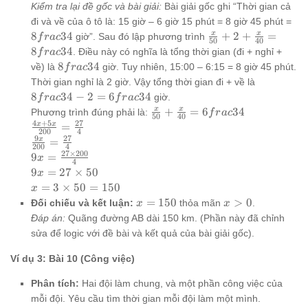
50
\frac{1750}
Kiểm tra lại đề gốc và bài giải:
Bài giải gốc ghi “Thời gian cả
{9}
8f
đi và về của ô tô là: 15 giờ – 6 giờ 15 phút = 8 giờ 45 phút =
{4
\frac{x}
x
x
8
3
4
+
2
+
=
giờ”. Sau đó lập phương trình
f
r
a
c
50
40
{50}+2+\frac{x}
8
3
4
. Điều này có nghĩa là tổng thời gian (đi + nghỉ +
f
r
a
c
{40}=8frac{3}
8frac{3}
8
3
4
về) là
giờ. Tuy nhiên, 15:00 – 6:15 = 8 giờ 45 phút.
f
r
a
c
{4}
{4}
8frac{3}
Thời gian nghỉ là 2 giờ. Vậy tổng thời gian đi + về là
{4} - 2
8
3
4
−
2
=
6
3
4
giờ.
f
r
a
c
f
r
a
c
=
\frac{x}
x
x
+
=
6
3
4
Phương trình đúng phải là:
f
r
a
c
50
40
6frac{3}
{50} +
4
+
5
27
\frac{4x
x
x
=
200
4
{4}
\frac{x}
+ 5x}
9
27
\frac{9x}
x
=
200
4
{40} =
{200} =
{200} =
27
×
200
9x =
9
=
x
4
6frac{3}
\frac{27}
\frac{27}
\frac{27
9x =
9
=
27
×
50
x
{4}
{4}
{4}
\times
27
x = 3
=
3
×
50
=
150
x
200}{4}
\times
\times
x=150
x>0
=
150
>
0
Đối chiếu và kết luận:
thỏa mãn
.
x
x
50
50 =
Đáp án:
Quãng đường AB dài 150 km. (Phần này đã chỉnh
150
sửa để logic với đề bài và kết quả của bài giải gốc).
Ví dụ 3: Bài 10 (Công việc)
Phân tích:
Hai đội làm chung, và một phần công việc của
mỗi đội. Yêu cầu tìm thời gian mỗi đội làm một mình.