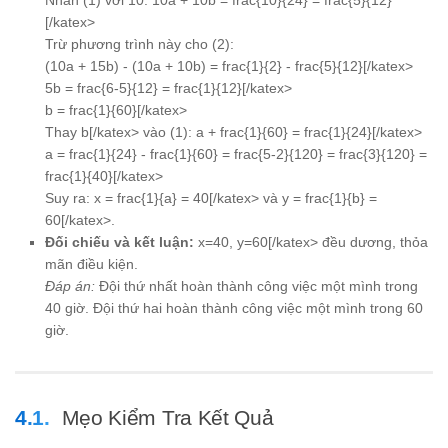
[/katex>
Trừ phương trình này cho (2):
(10a + 15b) - (10a + 10b) = frac{1}{2} - frac{5}{12}[/katex>
5b = frac{6-5}{12} = frac{1}{12}[/katex>
b = frac{1}{60}[/katex>
Thay
b[/katex> vào (1):
a + frac{1}{60} = frac{1}{24}[/katex>
a = frac{1}{24} - frac{1}{60} = frac{5-2}{120} = frac{3}{120} =
frac{1}{40}[/katex>
Suy ra:
x = frac{1}{a} = 40[/katex> và
y = frac{1}{b} =
60[/katex>.
Đối chiếu và kết luận:
x=40, y=60[/katex> đều dương, thỏa
mãn điều kiện.
Đáp án:
Đội thứ nhất hoàn thành công việc một mình trong
40 giờ. Đội thứ hai hoàn thành công việc một mình trong 60
giờ.
Mẹo Kiểm Tra Kết Quả