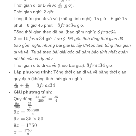
50
{50}
\frac{x}
x
Thời gian đi từ B về A:
(giờ).
40
{40}
Thời gian nghỉ: 2 giờ.
Tổng thời gian đi và về (không tính nghỉ): 15 giờ – 6 giờ 15
8frac{3}
8
3
4
phút = 8 giờ 45 phút =
giờ.
f
r
a
c
{4}
8frac{3}
8
3
4
+
Tổng thời gian theo đề bài (bao gồm nghỉ):
f
r
a
c
{4} + 2 =
2
=
10
3
4
giờ.
Lưu ý: Đề gốc tính tổng thời gian đã
f
r
a
c
10frac{3}
bao gồm nghỉ, nhưng bài giải lại lấy 8h45p làm tổng thời gian
{4}
đi và về. Ta sẽ theo bài giải gốc để đảm bảo tính nhất quán
nội bộ của ví dụ này.
8frac{3}
8
3
4
Thời gian ô tô đi và về (theo bài giải):
giờ.
f
r
a
c
{4}
Lập phương trình:
Tổng thời gian đi và về bằng thời gian
quy định (không tính thời gian nghỉ).
\frac{x}
x
x
+
=
8
3
4
f
r
a
c
50
40
{50} +
Giải phương trình:
\frac{x}
4
+
5
35
\frac{4x
x
x
=
Quy đồng:
200
4
{40} =
+ 5x}
9
35
\frac{9x}
x
=
200
4
8frac{3}
{200} =
{200} =
35
×
200
9x =
9
=
x
4
{4}
\frac{35}
\frac{35}
\frac{35
9x =
9
=
35
×
50
x
{4}
{4}
\times
35
9x =
9
=
1750
x
200}{4}
\times
1750
1750
x =
=
x
9