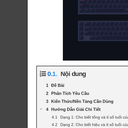
Nội dung
Đề Bài
Phân Tích Yêu Cầu
Kiến Thức/Nền Tảng Cần Dùng
Hướng Dẫn Giải Chi Tiết
Dạng 1: Cho biết tổng và tỉ số tuổi c
Dạng 2: Cho biết hiệu và tỉ số tuổi củ