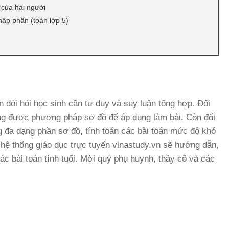
 của hai người
thập phân (toán lớp 5)
n đòi hỏi học sinh cần tư duy và suy luận tổng hợp. Đối
ng được phương pháp sơ đồ để áp dụng làm bài. Còn đối
g đa dạng phần sơ đồ, tính toán các bài toán mức độ khó
 hệ thống giáo dục trực tuyến vinastudy.vn sẽ hướng dẫn,
các bài toán tính tuổi. Mời quý phụ huynh, thầy cô và các