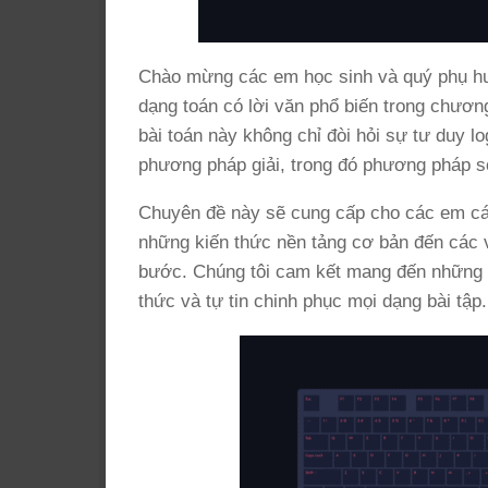
Chào mừng các em học sinh và quý phụ h
dạng toán có lời văn phổ biến trong chương 
bài toán này không chỉ đòi hỏi sự tư duy l
phương pháp giải, trong đó phương pháp sơ
Chuyên đề này sẽ cung cấp cho các em cá
những kiến thức nền tảng cơ bản đến các v
bước. Chúng tôi cam kết mang đến những l
thức và tự tin chinh phục mọi dạng bài tập.