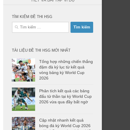
TIẾT VÀ BÀI TẬP VÍ DỤ
TÌM KIẾM ĐỀ THI HSG
Tìm
kiếm
cho:
TÀI LIỆU ĐỀ THI HSG MỚI NHẤT
Tổng hợp những chiến thắng
đậm đà kỷ lục từ kết quả
vòng bảng kỳ World Cup
2026
Phân tích kết quả các bảng
đấu tử thần tại kỳ World Cup
2026 vừa qua đầy bất ngờ
Cập nhật nhanh kết quả
bóng đá kỳ World Cup 2026