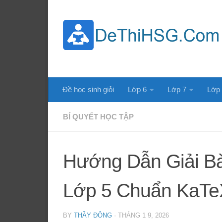
Skip to content
Đề học sinh giỏi
Lớp 6
Lớp 7
Lớp
BÍ QUYẾT HỌC TẬP
Hướng Dẫn Giải Bài
Lớp 5 Chuẩn KaTe
BY
THẦY ĐÔNG
·
THÁNG 1 9, 2026