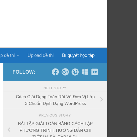
p đề thi
Upload đề thi
Bí quyết học tập
FOLLOW:
NEXT STORY
Cách Giải Dạng Toán Rút Về Đơn Vị Lớp
3 Chuẩn Định Dạng WordPress
PREVIOUS STORY
BÀI TẬP GIẢI TOÁN BẰNG CÁCH LẬP
PHƯƠNG TRÌNH: HƯỚNG DẪN CHI