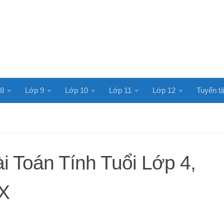
 8
Lớp 9
Lớp 10
Lớp 11
Lớp 12
Tuyển tậ
 Toán Tính Tuổi Lớp 4,
X