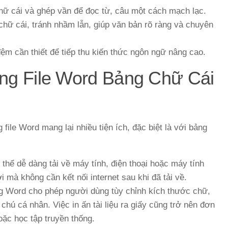
ữ cái và ghép vần để đọc từ, câu một cách mạch lạc.
hữ cái, tránh nhầm lẫn, giúp văn bản rõ ràng và chuyên
m cần thiết để tiếp thu kiến thức ngôn ngữ nâng cao.
ụng File Word Bảng Chữ Cái
 file Word mang lại nhiều tiện ích, đặc biệt là với bảng
thể dễ dàng tải về máy tính, điện thoại hoặc máy tính
i mà không cần kết nối internet sau khi đã tải về.
 Word cho phép người dùng tùy chỉnh kích thước chữ,
hú cá nhân. Việc in ấn tài liệu ra giấy cũng trở nên đơn
oặc học tập truyền thống.