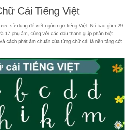
hữ Cái Tiếng Việt
 được sử dụng để viết ngôn ngữ tiếng Việt. Nó bao gồm 29
và 17 phụ âm, cùng với các dấu thanh giúp phân biệt
ự và cách phát âm chuẩn của từng chữ cái là nền tảng cốt