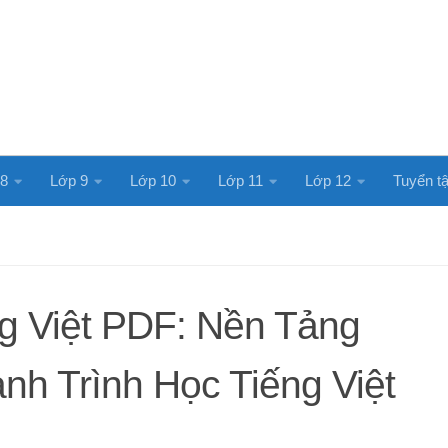
 8
Lớp 9
Lớp 10
Lớp 11
Lớp 12
Tuyển tậ
g Việt PDF: Nền Tảng
h Trình Học Tiếng Việt