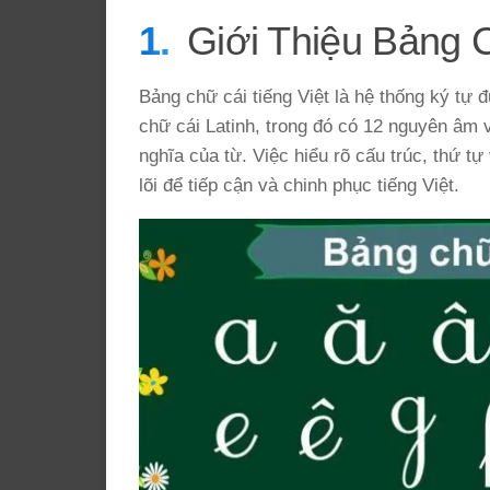
Giới Thiệu Bảng C
Bảng chữ cái tiếng Việt là hệ thống ký tự
chữ cái Latinh, trong đó có 12 nguyên âm 
nghĩa của từ. Việc hiểu rõ cấu trúc, thứ t
lõi để tiếp cận và chinh phục tiếng Việt.