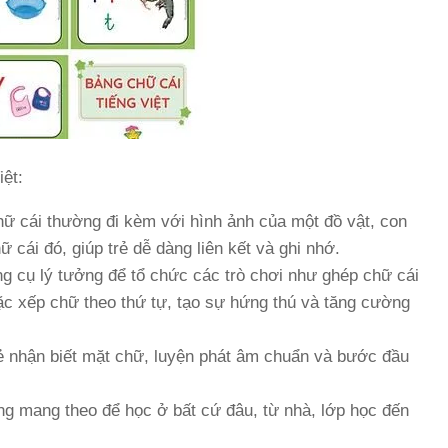
iệt:
ữ cái thường đi kèm với hình ảnh của một đồ vật, con
 cái đó, giúp trẻ dễ dàng liên kết và ghi nhớ.
ng cụ lý tưởng để tổ chức các trò chơi như ghép chữ cái
oặc xếp chữ theo thứ tự, tạo sự hứng thú và tăng cường
ẻ nhận biết mặt chữ, luyện phát âm chuẩn và bước đầu
g mang theo để học ở bất cứ đâu, từ nhà, lớp học đến