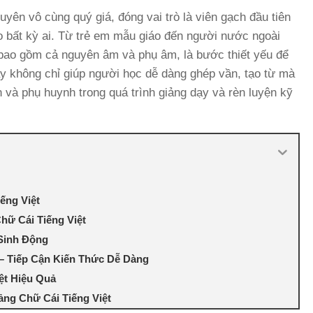
uyên vô cùng quý giá, đóng vai trò là viên gạch đầu tiên
o bất kỳ ai. Từ trẻ em mẫu giáo đến người nước ngoài
 bao gồm cả nguyên âm và phụ âm, là bước thiết yếu để
này không chỉ giúp người học dễ dàng ghép vần, tạo từ mà
n và phụ huynh trong quá trình giảng dạy và rèn luyện kỹ
ếng Việt
hữ Cái Tiếng Việt
 Sinh Động
 – Tiếp Cận Kiến Thức Dễ Dàng
ệt Hiệu Quả
ảng Chữ Cái Tiếng Việt