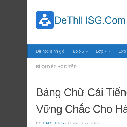
Skip to content
Đề học sinh giỏi
Lớp 6
Lớp 7
Lớp
BÍ QUYẾT HỌC TẬP
Bảng Chữ Cái Tiến
Vững Chắc Cho Hàn
BY
THẦY ĐÔNG
·
THÁNG 1 22, 2026