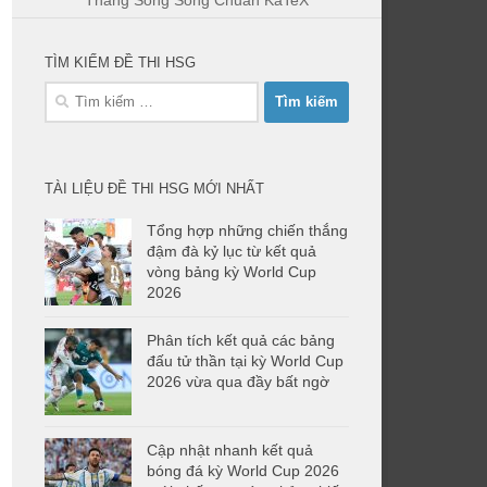
Thẳng Song Song Chuẩn KaTeX
TÌM KIẾM ĐỀ THI HSG
Tìm
kiếm
cho:
TÀI LIỆU ĐỀ THI HSG MỚI NHẤT
Tổng hợp những chiến thắng
đậm đà kỷ lục từ kết quả
vòng bảng kỳ World Cup
2026
Phân tích kết quả các bảng
đấu tử thần tại kỳ World Cup
2026 vừa qua đầy bất ngờ
Cập nhật nhanh kết quả
bóng đá kỳ World Cup 2026