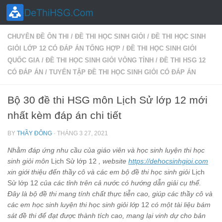
Skip to content
CHUYÊN ĐỀ ÔN THI
/
ĐỀ THI HỌC SINH GIỎI
/
ĐỀ THI HỌC SINH
GIỎI LỚP 12 CÓ ĐÁP ÁN TỔNG HỢP
/
ĐỀ THI HỌC SINH GIỎI
QUỐC GIA
/
ĐỀ THI HỌC SINH GIỎI VÒNG TỈNH
/
ĐỀ THI HSG 12
CÓ ĐÁP ÁN
/
TUYỂN TẬP ĐỀ THI HỌC SINH GIỎI CÓ ĐÁP ÁN
Bộ 30 đề thi HSG môn Lịch Sử lớp 12 mới
nhất kèm đáp án chi tiết
BY
THẦY ĐÔNG
·
THÁNG 3 27, 2021
Nhằm đáp ứng nhu cầu của giáo viên và học sinh luyện thi học
sinh giỏi môn
Lịch Sử lớp 12
, website
https://dehocsinhgioi.com
xin giới thiệu đến thầy cô và các em bộ đề thi học sinh giỏi
Lịch
Sử lớp 12
của các tỉnh trên cả nước có hướng dẫn giải cụ thể.
Đây là bộ đề thi mang tính chất thực tiễn cao, giúp các thầy cô và
các em học sinh luyện thi học sinh giỏi lớp
12
có một tài liệu bám
sát đề thi để đạt được thành tích cao, mang lại vinh dự cho bản