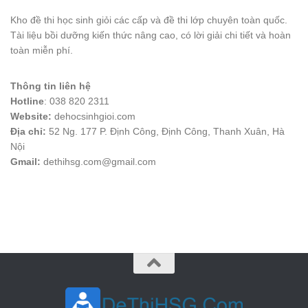
Kho đề thi học sinh giỏi các cấp và đề thi lớp chuyên toàn quốc.
Tài liệu bồi dưỡng kiến thức nâng cao, có lời giải chi tiết và hoàn
toàn miễn phí.
Thông tin liên hệ
Hotline
: 038 820 2311
Website:
dehocsinhgioi.com
Địa chỉ:
52 Ng. 177 P. Định Công, Định Công, Thanh Xuân, Hà
Nội
Gmail:
dethihsg.com@gmail.com
vin88
 , 
game bài đổi thưởng
 , 
iwin68
 , 
Good88