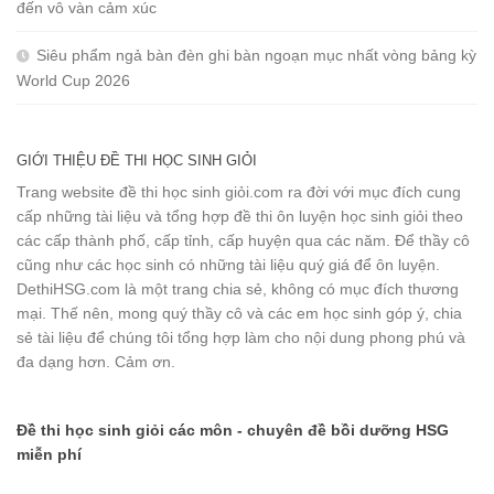
đến vô vàn cảm xúc
Siêu phẩm ngả bàn đèn ghi bàn ngoạn mục nhất vòng bảng kỳ
World Cup 2026
GIỚI THIỆU ĐỀ THI HỌC SINH GIỎI
Trang website đề thi học sinh giỏi.com ra đời với mục đích cung
cấp những tài liệu và tổng hợp đề thi ôn luyện học sinh giỏi theo
các cấp thành phố, cấp tỉnh, cấp huyện qua các năm. Để thầy cô
cũng như các học sinh có những tài liệu quý giá để ôn luyện.
DethiHSG.com là một trang chia sẻ, không có mục đích thương
mại. Thế nên, mong quý thầy cô và các em học sinh góp ý, chia
sẻ tài liệu để chúng tôi tổng hợp làm cho nội dung phong phú và
đa dạng hơn. Cảm ơn.
Đề thi học sinh giỏi các môn - chuyên đề bồi dưỡng HSG
miễn phí