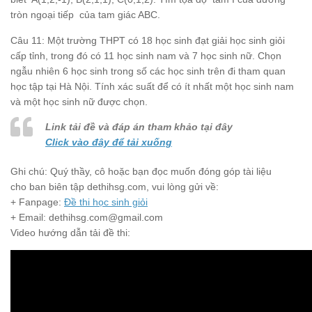
tròn ngoại tiếp của tam giác ABC.
Câu 11: Một trường THPT có 18 học sinh đạt giải học sinh giỏi
cấp tỉnh, trong đó có 11 học sinh nam và 7 học sinh nữ. Chọn
ngẫu nhiên 6 học sinh trong số các học sinh trên đi tham quan
học tập tại Hà Nội. Tính xác suất để có ít nhất một học sinh nam
và một học sinh nữ được chọn.
Link tải đề và đáp án tham khảo tại đây
Click vào đây để tải xuống
Ghi chú: Quý thầy, cô hoặc bạn đọc muốn đóng góp tài liệu
cho ban biên tập dethihsg.com, vui lòng gửi về:
+ Fanpage:
Đề thi học sinh giỏi
+ Email: dethihsg.com@gmail.com
Video hướng dẫn tải đề thi: