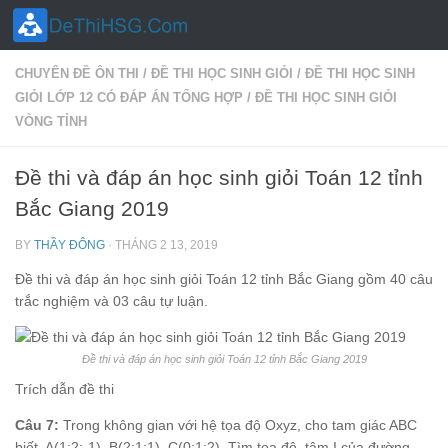
Skip to content
CHUYÊN ĐỀ ÔN THI
/
ĐỀ THI HỌC SINH GIỎI
/
ĐỀ THI HỌC SINH
GIỎI LỚP 12 CÓ ĐÁP ÁN TỔNG HỢP
/
ĐỀ THI HỌC SINH GIỎI
VÒNG TỈNH
Đề thi và đáp án học sinh giỏi Toán 12 tỉnh
Bắc Giang 2019
BY
THẦY ĐÔNG
·
THÁNG 2 13, 2019
Đề thi và đáp án học sinh giỏi Toán 12 tỉnh Bắc Giang gồm 40 câu
trắc nghiệm và 03 câu tự luận.
Đề thi và đáp án học sinh giỏi Toán 12 tỉnh Bắc Giang 2019
Trích dẫn đề thi
Câu 7:
Trong không gian với hệ tọa độ Oxyz, cho tam giác ABC
biết A(1;2;-1), B(2;1;1), C(0;1;2). Tìm tọa độ tâm I của đường