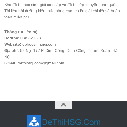
Kho đề thi học sinh giỏi các cấp và đề thi lớp chuyên toàn quốc.
Tài liệu bồi dưỡng kiến thức nâng cao, có lời giải chi tiết và hoàn
toàn miễn phí.
Thông tin liên hệ
Hotline
: 038 820 2311
Website:
dehocsinhgioi.com
Địa chỉ:
52 Ng. 177 P. Định Công, Định Công, Thanh Xuân, Hà
Nội
Gmail:
dethihsg.com@gmail.com
vin88
 , 
game bài đổi thưởng
 , 
iwin68
 , 
Good88