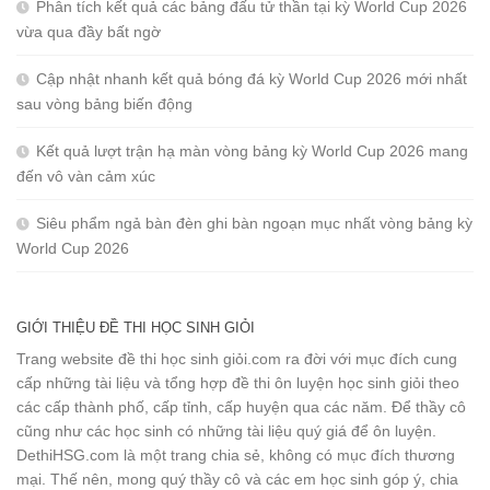
Phân tích kết quả các bảng đấu tử thần tại kỳ World Cup 2026
vừa qua đầy bất ngờ
Cập nhật nhanh kết quả bóng đá kỳ World Cup 2026 mới nhất
sau vòng bảng biến động
Kết quả lượt trận hạ màn vòng bảng kỳ World Cup 2026 mang
đến vô vàn cảm xúc
Siêu phẩm ngả bàn đèn ghi bàn ngoạn mục nhất vòng bảng kỳ
World Cup 2026
GIỚI THIỆU ĐỀ THI HỌC SINH GIỎI
Trang website đề thi học sinh giỏi.com ra đời với mục đích cung
cấp những tài liệu và tổng hợp đề thi ôn luyện học sinh giỏi theo
các cấp thành phố, cấp tỉnh, cấp huyện qua các năm. Để thầy cô
cũng như các học sinh có những tài liệu quý giá để ôn luyện.
DethiHSG.com là một trang chia sẻ, không có mục đích thương
mại. Thế nên, mong quý thầy cô và các em học sinh góp ý, chia