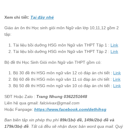
Xem chi tiết:
Tại đây nhé
Giáo án ôn thi Học sinh giỏi môn Ngữ văn lớp 10,11,12 gồm 2
tập:
Tài liệu bồi dưỡng HSG môn Ngữ văn THPT Tập 1 :
Link
Tài liệu bồi dưỡng HSG môn Ngữ văn THPT Tập 2 :
Link
Bộ đề thi Học Sinh Giỏi môn Ngữ văn THPT gồm có:
Bộ 30 đề thi HSG môn ngữ văn 12 có đáp án chi tiết :
Link
Bộ 60 đề thi HSG môn ngữ văn 11 có đáp án chi tiết :
Link
Bộ 50 đề thi HSG môn ngữ văn 10 có đáp án chi tiết :
Link
SĐT Hoặc Zalo :
Trang Nhung 0362251648
Liên hệ qua gmail:
falcivivax@gmail.com
Hoặc Fanpage:
https://www.facebook.com/dethihsg
Ban biên tập xin phép thu phí
89k/1bộ đề, 149k/2bộ đề và
179k/3bộ đề
. Tất cả đều sẽ nhận được bản word qua mail. Quý