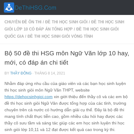
Skip to content
CHUYÊN ĐỀ ÔN THI
/
ĐỀ THI HỌC SINH GIỎI
/
ĐỀ THI HỌC SINH
GIỎI LỚP 10 CÓ ĐÁP ÁN TỔNG HỢP
/
ĐỀ THI HỌC SINH GIỎI
QUỐC GIA
/
ĐỀ THI HỌC SINH GIỎI VÒNG TỈNH
Bộ 50 đề thi HSG môn Ngữ Văn lớp 10 hay,
mới, có đáp án chi tiết
BY
THẦY ĐÔNG
·
THÁNG 8 14, 2021
Nhằm đáp ứng nhu cầu của giáo viên và các bạn học sinh luyện
thi học sinh giỏi môn Ngữ Văn THPT, website
https://dehocsinhgioi.com
xin giới thiệu đến thầy cô và các em bộ
đề thi học sinh giỏi Ngữ Văn được tổng hợp của các tỉnh, trường
chuyên trên cả nước có hướng dẫn giải cụ thể. Đây là bộ đề thi
mang tính chất thực tiễn cao, gồm nhiều câu hỏi hay được các
thầy cô sưu tầm và sáng tác giúp các em học sinh luyện thi học
sinh giỏi lớp 10,11 và 12 đạt được kết quả cao trong kỳ thi.