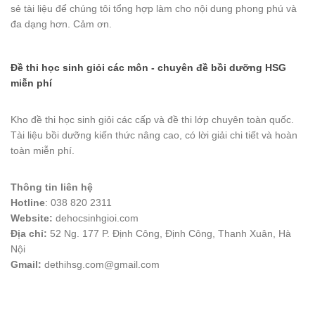
sẻ tài liệu để chúng tôi tổng hợp làm cho nội dung phong phú và
đa dạng hơn. Cảm ơn.
Đề thi học sinh giỏi các môn - chuyên đề bồi dưỡng HSG
miễn phí
Kho đề thi học sinh giỏi các cấp và đề thi lớp chuyên toàn quốc.
Tài liệu bồi dưỡng kiến thức nâng cao, có lời giải chi tiết và hoàn
toàn miễn phí.
Thông tin liên hệ
Hotline
: 038 820 2311
Website:
dehocsinhgioi.com
Địa chỉ:
52 Ng. 177 P. Định Công, Định Công, Thanh Xuân, Hà
Nội
Gmail:
dethihsg.com@gmail.com
vin88
 , 
game bài đổi thưởng
 , 
iwin68
 , 
Good88