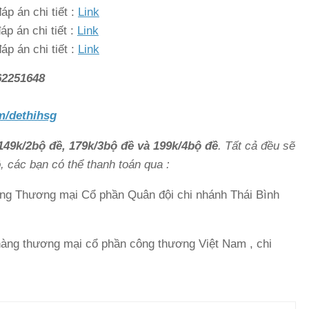
p án chi tiết :
Link
p án chi tiết :
Link
p án chi tiết :
Link
62251648
m/dethihsg
149k/2bộ đề, 179k/3bộ đề và 199k/4bộ đề
. Tất cả đều sẽ
 các bạn có thể thanh toán qua :
ng Thương mại Cổ phần Quân đội chi nhánh Thái Bình
àng thương mại cổ phần công thương Việt Nam , chi