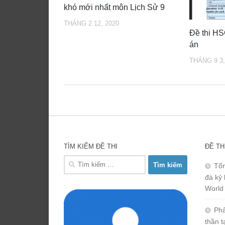
khó mới nhất môn Lịch Sử 9
THÁNG 2 12, 2020
Đề thi HS
án
THÁNG 9 3,
TÌM KIẾM ĐỀ THI
ĐỀ TH
Tìm
Tổn
kiếm
đà kỷ 
cho:
World
Phâ
thần 