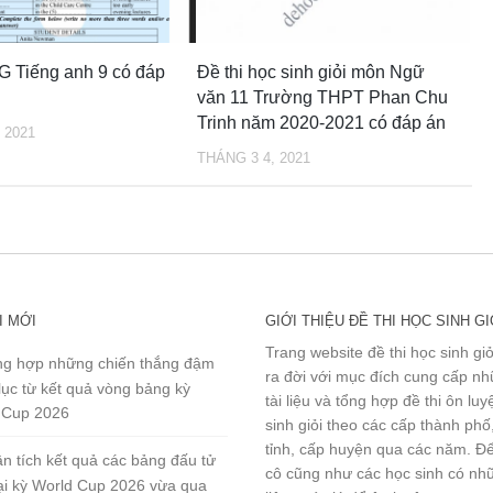
G Tiếng anh 9 có đáp
Đề thi học sinh giỏi môn Ngữ
văn 11 Trường THPT Phan Chu
Trinh năm 2020-2021 có đáp án
 2021
THÁNG 3 4, 2021
I MỚI
GIỚI THIỆU ĐỀ THI HỌC SINH GI
Trang website đề thi học sinh gi
g hợp những chiến thắng đậm
ra đời với mục đích cung cấp n
lục từ kết quả vòng bảng kỳ
tài liệu và tổng hợp đề thi ôn lu
 Cup 2026
sinh giỏi theo các cấp thành phố
tỉnh, cấp huyện qua các năm. Đ
n tích kết quả các bảng đấu tử
cô cũng như các học sinh có nhữ
tại kỳ World Cup 2026 vừa qua