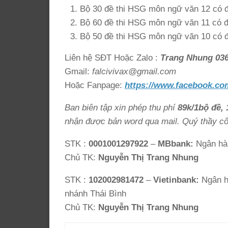
Bộ 30 đề thi HSG môn ngữ văn 12 có đá
Bộ 60 đề thi HSG môn ngữ văn 11 có đá
Bộ 50 đề thi HSG môn ngữ văn 10 có đá
Liên hệ SĐT Hoặc Zalo :
Trang Nhung 03
Gmail:
falcivivax@gmail.com
Hoặc Fanpage:
https://www.facebook.co
Ban biên tập xin phép thu phí
89k/1bộ đề, 
nhận được bản word qua mail. Quý thầy cô,
STK :
0001001297922
–
MBbank:
Ngân hà
Chủ TK:
Nguyễn Thị Trang Nhung
STK :
102002981472
–
Vietinbank:
Ngân h
nhánh Thái Bình
Chủ TK:
Nguyễn Thị Trang Nhung