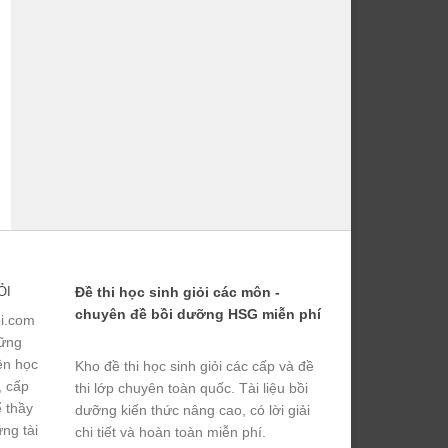
ỎI
Đề thi học sinh giỏi các môn -
chuyên đề bồi dưỡng HSG miễn phí
ỏi.com
hững
yện học
Kho đề thi học sinh giỏi các cấp và đề
, cấp
thi lớp chuyên toàn quốc. Tài liệu bồi
ể thầy
dưỡng kiến thức nâng cao, có lời giải
ng tài
chi tiết và hoàn toàn miễn phí.