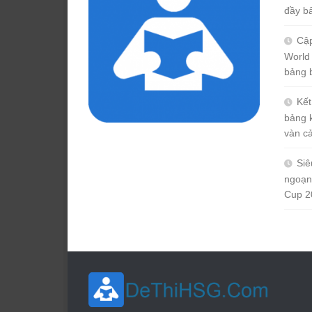
đầy b
Cập
World
bảng 
Kết
bảng 
vàn c
Siê
ngoạn
Cup 2