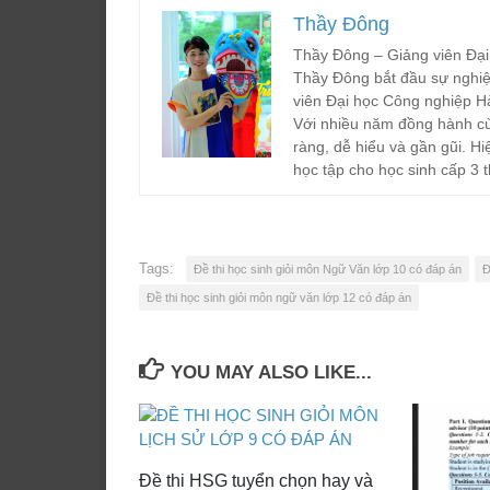
Thầy Đông
Thầy Đông – Giảng viên Đại
Thầy Đông bắt đầu sự nghiệ
viên Đại học Công nghiệp H
Với nhiều năm đồng hành cù
ràng, dễ hiểu và gần gũi. Hi
học tập cho học sinh cấp 3 t
Tags:
Đề thi học sinh giỏi môn Ngữ Văn lớp 10 có đáp án
Đ
Đề thi học sinh giỏi môn ngữ văn lớp 12 có đáp án
YOU MAY ALSO LIKE...
Đề thi HSG tuyển chọn hay và