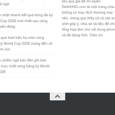
liệu quý giá để ôn luyện.
ất ngờ
DethiHSG.com là một trang chia
không có mục đích thương mại.
 nhật nhanh kết quả bóng đá kỳ
nên, mong quý thầy cô và các e
 Cup 2026 mới nhất sau vòng
sinh góp ý, chia sẻ tài liệu để ch
biến động
tổng hợp làm cho nội dung pho
và đa dạng hơn. Cảm ơn.
 quả lượt trận hạ màn vòng
kỳ World Cup 2026 mang đến vô
ảm xúc
u phẩm ngả bàn đèn ghi bàn
 mục nhất vòng bảng kỳ World
026