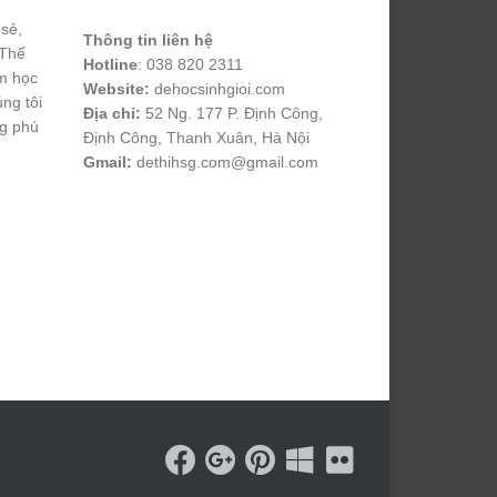
 sẻ,
Thông tin liên hệ
 Thế
Hotline
: 038 820 2311
m học
Website:
dehocsinhgioi.com
úng tôi
Địa chỉ:
52 Ng. 177 P. Định Công,
ng phú
Định Công, Thanh Xuân, Hà Nội
Gmail:
dethihsg.com@gmail.com
vin88
 , 
game bài đổi thưởng
 , 
iwin68
 , 
Good88