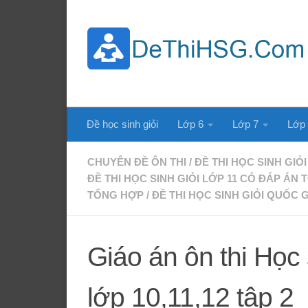
Skip to content
Đề học sinh giỏi
Lớp 6
Lớp 7
Lớp
CHUYÊN ĐỀ ÔN THI
/
ĐỀ THI HỌC SINH GIỎI
ĐỀ THI HỌC SINH GIỎI LỚP 11 CÓ ĐÁP ÁN
TỔNG HỢP
/
ĐỀ THI HỌC SINH GIỎI QUỐC G
Giáo án ôn thi Học
lớp 10,11,12 tập 2