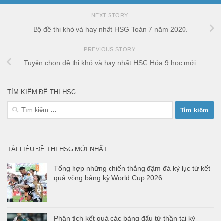
NEXT STORY
Bộ đề thi khó và hay nhất HSG Toán 7 năm 2020.
PREVIOUS STORY
Tuyển chọn đề thi khó và hay nhất HSG Hóa 9 học mới.
TÌM KIẾM ĐỀ THI HSG
Tìm
kiếm
cho:
TÀI LIỆU ĐỀ THI HSG MỚI NHẤT
Tổng hợp những chiến thắng đậm đà kỷ lục từ kết
quả vòng bảng kỳ World Cup 2026
Phân tích kết quả các bảng đấu tử thần tại kỳ