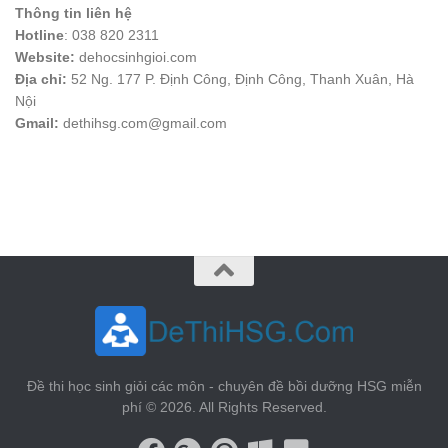
Thông tin liên hệ
Hotline
: 038 820 2311
Website:
dehocsinhgioi.com
Địa chỉ:
52 Ng. 177 P. Định Công, Định Công, Thanh Xuân, Hà
Nội
Gmail:
dethihsg.com@gmail.com
vin88
 , 
game bài đổi thưởng
 , 
iwin68
 , 
Good88
Đề thi học sinh giỏi các môn - chuyên đề bồi dưỡng HSG miễn
phí © 2026. All Rights Reserved.