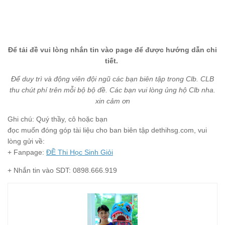
Để tải đề vui lòng nhắn tin vào page để được hướng dẫn chi
tiết.
Để duy trì và động viên đội ngũ các bạn biên tập trong Clb. CLB
thu chút phí trên mỗi bộ bộ đề. Các bạn vui lòng ủng hộ Clb nha.
xin cảm ơn
Ghi chú: Quý thầy, cô hoặc bạn
đọc muốn đóng góp tài liệu cho ban biên tập dethihsg.com, vui
lòng gửi về:
+ Fanpage:
ĐỀ Thi Học Sinh Giỏi
+ Nhắn tin vào SDT: 0898.666.919