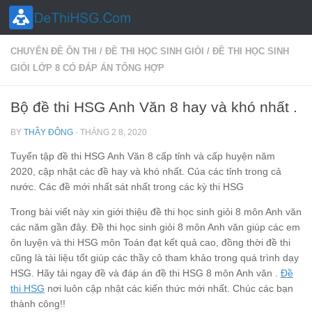
Skip to content
CHUYÊN ĐỀ ÔN THI
/
ĐỀ THI HỌC SINH GIỎI
/
ĐỀ THI HỌC SINH
GIỎI LỚP 8 CÓ ĐÁP ÁN TỔNG HỢP
Bộ đề thi HSG Anh Văn 8 hay và khó nhất .
BY
THẦY ĐÔNG
·
THÁNG 2 8, 2020
Tuyển tập đề thi HSG Anh Văn 8 cấp tỉnh và cấp huyện năm
2020, cập nhật các đề hay và khó nhất. Của các tỉnh trong cả
nước. Các đề mới nhất sát nhất trong các kỳ thi HSG
Trong bài viết này xin giới thiệu đề thi học sinh giỏi 8 môn Anh văn
các năm gần đây. Đề thi học sinh giỏi 8 môn Anh văn giúp các em
ôn luyện và thi HSG môn Toán đạt kết quả cao, đồng thời đề thi
cũng là tài liệu tốt giúp các thầy cô tham khảo trong quá trình dạy
HSG. Hãy tải ngay đề và đáp án đề thi HSG 8 môn Anh văn .
Đề
thi HSG
nơi luôn cập nhật các kiến thức mới nhất. Chúc các bạn
thành công!!