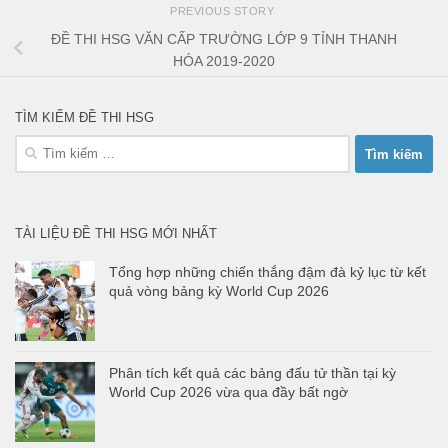
PREVIOUS STORY
ĐỀ THI HSG VĂN CẤP TRƯỜNG LỚP 9 TỈNH THANH
HÓA 2019-2020
TÌM KIẾM ĐỀ THI HSG
Tìm
kiếm
cho:
TÀI LIỆU ĐỀ THI HSG MỚI NHẤT
Tổng hợp những chiến thắng đậm đà kỷ lục từ kết
quả vòng bảng kỳ World Cup 2026
Phân tích kết quả các bảng đấu tử thần tại kỳ
World Cup 2026 vừa qua đầy bất ngờ