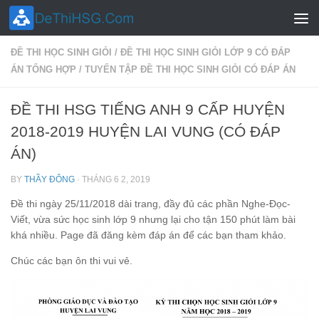
Skip to content
ĐỀ THI HỌC SINH GIỎI
/
ĐỀ THI HỌC SINH GIỎI LỚP 9 CÓ ĐÁP
ÁN TỔNG HỢP
/
TUYỂN TẬP ĐỀ THI HỌC SINH GIỎI CÓ ĐÁP ÁN
ĐỀ THI HSG TIẾNG ANH 9 CẤP HUYỆN
2018-2019 HUYỆN LAI VUNG (CÓ ĐÁP
ÁN)
BY
THẦY ĐÔNG
·
THÁNG 6 2, 2019
Đề thi ngày 25/11/2018 dài trang, đầy đủ các phần Nghe-Đọc-
Viết, vừa sức học sinh lớp 9 nhưng lại cho tận 150 phút làm bài
khá nhiều. Page đã đăng kèm đáp án để các bạn tham khảo.
Chúc các bạn ôn thi vui vẻ.