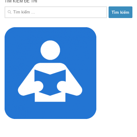
TÌM KIẾM ĐỀ THI
Tìm
kiếm
cho: