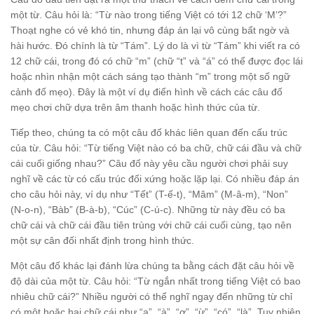
một từ. Câu hỏi là: “Từ nào trong tiếng Việt có tới 12 chữ ‘M’?”
Thoạt nghe có vẻ khó tin, nhưng đáp án lại vô cùng bất ngờ và
hài hước. Đó chính là từ “Tám”. Lý do là vì từ “Tám” khi viết ra có
12 chữ cái, trong đó có chữ “m” (chữ “t” và “á” có thể được đọc lái
hoặc nhìn nhận một cách sáng tạo thành “m” trong một số ngữ
cảnh đố mẹo). Đây là một ví dụ điển hình về cách các câu đố
mẹo chơi chữ dựa trên âm thanh hoặc hình thức của từ.
Tiếp theo, chúng ta có một câu đố khác liên quan đến cấu trúc
của từ. Câu hỏi: “Từ tiếng Việt nào có ba chữ, chữ cái đầu và chữ
cái cuối giống nhau?” Câu đố này yêu cầu người chơi phải suy
nghĩ về các từ có cấu trúc đối xứng hoặc lặp lại. Có nhiều đáp án
cho câu hỏi này, ví dụ như “Tết” (T-ế-t), “Mâm” (M-â-m), “Non”
(N-o-n), “Bàb” (B-à-b), “Cúc” (C-ú-c). Những từ này đều có ba
chữ cái và chữ cái đầu tiên trùng với chữ cái cuối cùng, tạo nên
một sự cân đối nhất định trong hình thức.
Một câu đố khác lại đánh lừa chúng ta bằng cách đặt câu hỏi về
độ dài của một từ. Câu hỏi: “Từ ngắn nhất trong tiếng Việt có bao
nhiêu chữ cái?” Nhiều người có thể nghĩ ngay đến những từ chỉ
có một hoặc hai chữ cái như “a”, “à”, “ơ”, “ừ”, “có”, “là”. Tuy nhiên,