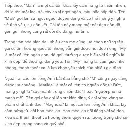
Tiếp theo, “Mận” là một cái tên khác lấy cảm hứng từ thiên nhiên,
đó là tên một loại trái cây có vị ngọt ngào, màu sắc hấp dẫn. Tên
“Mận” gợi lên sự ngọt ngào, duyên dáng và có thể mang ý nghĩa
về tình yêu, sự gắn kết. Cái tên này mang một nét đẹp dân dã,
gần gũi nhưng cũng rất đỗi dịu dàng, nữ tính.
Trong văn hóa hiện đại, nhiều cha mẹ cũng lựa chọn những tên
gọi có âm hưởng quốc tế nhưng vẫn giữ được nét đẹp riêng. “My”
là một cái tên ngắn gọn, dễ gọi, thường được hiểu với ý nghĩa là
xinh đẹp, dễ thương, đáng yêu. Tên “My” mang lại cảm giác nhẹ
nhàng, thanh thoát và là lựa chọn yêu thích của nhiều gia đình.
Ngoài ra, các tên tiếng Anh bắt đầu bằng chữ “M” cũng ngày càng
được ưa chuộng. “Matilda” là một cái tên có nguồn gốc từ Đức,
mang ý nghĩa “sức mạnh trong chiến đấu” hoặc “người phụ nữ
mạnh mẽ”. Tên gọi này gợi lên sự kiên định, ý chí vững vàng và
phẩm chất lãnh đạo. “Magnolia” là một cái tên tiếng Anh khác, lấy
cảm hứng từ loài hoa mộc lan. Hoa mộc lan nổi tiếng với vẻ đẹp
kiêu sa, thanh thoát và hương thơm quyến rũ, tượng trưng cho sự
xinh đẹp, trong sáng và quý phái.