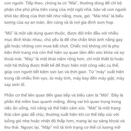
con người. Tiếp theo, chúng ta có “Mái”, thường dùng để chỉ bộ
phận che phủ phía trên cùng của một ngôi nhà, bảo vệ con người
khỏi tác động của thời tiết như nắng, mưa, gió. “Mái nhà” là biểu
tượng của sự an toàn, ấm cúng và là nơi gia đình sum họp.
“Mũ” là một vật dụng quen thuộc, được đội trên đầu với nhiều
mục đích khác nhau, chủ yếu là để che chắn khỏi ánh nắng gay
gắt hoặc những cơn mưa bất chợt. Chiếc mũ không chỉ là phụ
kiện thời trang mà còn thể hiện sự quan tâm đến sức khỏe và sự
thoải mái. “Máy” là một khái niệm rộng hơn, chỉ một thiết bị hoặc
một hệ thống được thiết kế để thực hiện một công việc cụ thể,
giúp con người tiết kiệm sức lực và thời gian. Từ “máy” xuất hiện
trong rất nhiều lĩnh vực, từ máy tính, máy bay đến máy giặt, máy
xay sinh tố.
Phần cơ thể liên quan đến giao tiếp và biểu cảm là “Môi”. Đây là
phần thịt mềm bao quanh miệng, đóng vai trò quan trọng trong
việc ăn uống, nói năng và thể hiện cảm xúc. “Mát” là một trạng
thái cảm giác dễ chịu, thường xuất hiện khi cơ thể tiếp xúc với
luồng gió nhẹ hoặc nhiệt độ thấp hơn, mang lại sự sảng khoái và
thư thái. Ngược lại, “Mập” mô tả tình trạng cơ thể có lượng mỡ