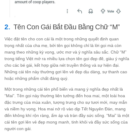
Tên Con Gái Bắt Đầu Bằng Chữ “M”
Việc đặt tên cho con cái là một trong những quyết định quan
trọng nhất của cha mẹ, bởi tên gọi không chỉ là lời gọi mà còn
mang theo những kỳ vọng, ước mơ và ý nghĩa sâu sắc. Chữ “M”
trong tiếng Việt mở ra nhiều lựa chọn tên gọi đẹp đẽ, giàu ý nghĩa
cho các bé gái, kết hợp giữa nét truyền thống và sự hiện đại.
Những cái tên này thường gợi lên vẻ đẹp dịu dàng, sự thanh cao
hoặc những phẩm chất đáng quý.
Một trong những cái tên phổ biến và mang ý nghĩa đẹp nhất là
“Mai”. Tên gọi này thường liên tưởng đến hoa mai, một loài hoa
đặc trưng của mùa xuân, tượng trưng cho sự tươi mới, may mắn
và niềm hy vọng. Hoa mai nở rộ vào dịp Tết Nguyên Đán, mang
đến không khí rộn ràng, ấm áp và tràn đầy sức sống. “Mai” là một
cái tên gợi lên vẻ đẹp mong manh, tinh khôi và đầy sức sống của
người con gái.