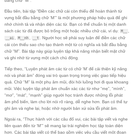
bằng chữ “M”.
Đầu tiên, bài tập “Điền các chữ cái còn thiếu để hoàn thành từ
vựng bắt đầu bằng chữ ‘M'” là một phương pháp hiệu quả để ghi
nhớ chính tả và nhận diện các từ. Bạn có thể chuẩn bị một danh
sách các từ đã được bỏ trống một hoặc nhiều chữ cái, ví dụ:
,
M__
,
,
. Người học sẽ phải suy luận để điền các chữ
__ai
M__nh
__t
cái còn thiếu sao cho tạo thành một từ có nghĩa và bắt đầu bằng
chữ “M”. Bài tập này giúp luyện tập khả năng nhận biết mặt chữ
và ghi nhớ từ vựng một cách chủ động.
Tiếp theo, “Luyện phát âm các từ có chữ ‘M’ để cải thiện kỹ năng
nói và phát âm” đóng vai trò quan trọng trong việc giao tiếp hiệu
quả. Chữ “M” là một phụ âm mũi, đòi hỏi luồng hơi đi qua khoang
mũi. Việc luyện tập phát âm chuẩn xác các từ như “mẹ”, “mình”,
“mơ”, “mát”, “mạnh” giúp người học tránh được những lỗi phát
âm phổ biến, làm cho lời nói rõ ràng, dễ nghe hơn. Bạn có thể tự
ghi âm và nghe lại, hoặc nhờ người bản xứ sửa lỗi phát âm.
Ngoài ra, “Thực hành với các câu đố vui, các bài tập viết và nghe
liên quan đến từ ‘M'” sẽ mang lại trải nghiệm học tập toàn diện
hơn. Các bài tập viết có thể bao gồm việc yêu cầu viết một đoạn