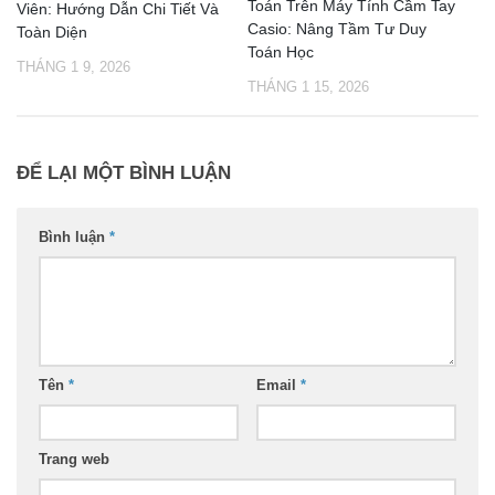
Toán Trên Máy Tính Cầm Tay
Viên: Hướng Dẫn Chi Tiết Và
Casio: Nâng Tầm Tư Duy
Toàn Diện
Toán Học
THÁNG 1 9, 2026
THÁNG 1 15, 2026
ĐỂ LẠI MỘT BÌNH LUẬN
Bình luận
*
Tên
*
Email
*
Trang web