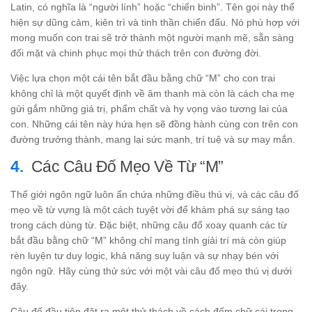
Latin, có nghĩa là “người lính” hoặc “chiến binh”. Tên gọi này thể
hiện sự dũng cảm, kiên trì và tinh thần chiến đấu. Nó phù hợp với
mong muốn con trai sẽ trở thành một người mạnh mẽ, sẵn sàng
đối mặt và chinh phục mọi thử thách trên con đường đời.
Việc lựa chọn một cái tên bắt đầu bằng chữ “M” cho con trai
không chỉ là một quyết định về âm thanh mà còn là cách cha mẹ
gửi gắm những giá trị, phẩm chất và hy vọng vào tương lai của
con. Những cái tên này hứa hẹn sẽ đồng hành cùng con trên con
đường trưởng thành, mang lại sức mạnh, trí tuệ và sự may mắn.
Các Câu Đố Mẹo Về Từ “M”
Thế giới ngôn ngữ luôn ẩn chứa những điều thú vị, và các câu đố
mẹo về từ vựng là một cách tuyệt vời để khám phá sự sáng tạo
trong cách dùng từ. Đặc biệt, những câu đố xoay quanh các từ
bắt đầu bằng chữ “M” không chỉ mang tính giải trí mà còn giúp
rèn luyện tư duy logic, khả năng suy luận và sự nhạy bén với
ngôn ngữ. Hãy cùng thử sức với một vài câu đố mẹo thú vị dưới
đây.
Câu đố đầu tiên đặt ra một thử thách về cách đếm chữ cái trong