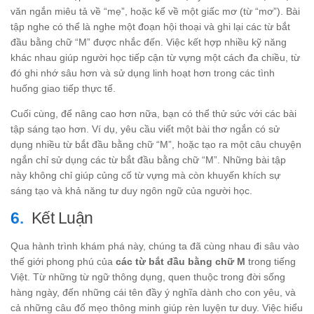
văn ngắn miêu tả về “mẹ”, hoặc kể về một giấc mơ (từ “mơ”). Bài
tập nghe có thể là nghe một đoạn hội thoại và ghi lại các từ bắt
đầu bằng chữ “M” được nhắc đến. Việc kết hợp nhiều kỹ năng
khác nhau giúp người học tiếp cận từ vựng một cách đa chiều, từ
đó ghi nhớ sâu hơn và sử dụng linh hoạt hơn trong các tình
huống giao tiếp thực tế.
Cuối cùng, để nâng cao hơn nữa, bạn có thể thử sức với các bài
tập sáng tạo hơn. Ví dụ, yêu cầu viết một bài thơ ngắn có sử
dụng nhiều từ bắt đầu bằng chữ “M”, hoặc tạo ra một câu chuyện
ngắn chỉ sử dụng các từ bắt đầu bằng chữ “M”. Những bài tập
này không chỉ giúp củng cố từ vựng mà còn khuyến khích sự
sáng tạo và khả năng tư duy ngôn ngữ của người học.
Kết Luận
Qua hành trình khám phá này, chúng ta đã cùng nhau đi sâu vào
thế giới phong phú của
các từ bắt đầu bằng chữ M
trong tiếng
Việt. Từ những từ ngữ thông dụng, quen thuộc trong đời sống
hàng ngày, đến những cái tên đầy ý nghĩa dành cho con yêu, và
cả những câu đố mẹo thông minh giúp rèn luyện tư duy. Việc hiểu