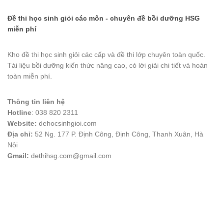
Đề thi học sinh giỏi các môn - chuyên đề bồi dưỡng HSG
miễn phí
Kho đề thi học sinh giỏi các cấp và đề thi lớp chuyên toàn quốc.
Tài liệu bồi dưỡng kiến thức nâng cao, có lời giải chi tiết và hoàn
toàn miễn phí.
Thông tin liên hệ
Hotline
: 038 820 2311
Website:
dehocsinhgioi.com
Địa chỉ:
52 Ng. 177 P. Định Công, Định Công, Thanh Xuân, Hà
Nội
Gmail:
dethihsg.com@gmail.com
vin88
 , 
game bài đổi thưởng
 , 
iwin68
 , 
Good88