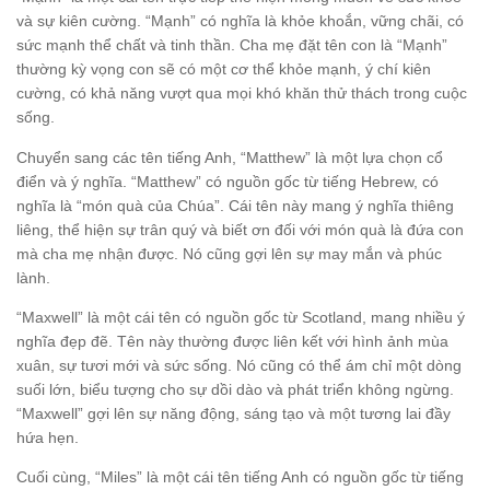
và sự kiên cường. “Mạnh” có nghĩa là khỏe khoắn, vững chãi, có
sức mạnh thể chất và tinh thần. Cha mẹ đặt tên con là “Mạnh”
thường kỳ vọng con sẽ có một cơ thể khỏe mạnh, ý chí kiên
cường, có khả năng vượt qua mọi khó khăn thử thách trong cuộc
sống.
Chuyển sang các tên tiếng Anh, “Matthew” là một lựa chọn cổ
điển và ý nghĩa. “Matthew” có nguồn gốc từ tiếng Hebrew, có
nghĩa là “món quà của Chúa”. Cái tên này mang ý nghĩa thiêng
liêng, thể hiện sự trân quý và biết ơn đối với món quà là đứa con
mà cha mẹ nhận được. Nó cũng gợi lên sự may mắn và phúc
lành.
“Maxwell” là một cái tên có nguồn gốc từ Scotland, mang nhiều ý
nghĩa đẹp đẽ. Tên này thường được liên kết với hình ảnh mùa
xuân, sự tươi mới và sức sống. Nó cũng có thể ám chỉ một dòng
suối lớn, biểu tượng cho sự dồi dào và phát triển không ngừng.
“Maxwell” gợi lên sự năng động, sáng tạo và một tương lai đầy
hứa hẹn.
Cuối cùng, “Miles” là một cái tên tiếng Anh có nguồn gốc từ tiếng