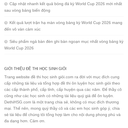
Cập nhật nhanh kết quả bóng đá kỳ World Cup 2026 mới nhất
sau vòng bảng biến động
Kết quả lượt trận hạ màn vòng bảng kỳ World Cup 2026 mang
đến vô vàn cảm xúc
Siêu phẩm ngả bàn đèn ghi bàn ngoạn mục nhất vòng bảng kỳ
World Cup 2026
GIỚI THIỆU ĐỀ THI HỌC SINH GIỎI
Trang website đề thi học sinh giỏi.com ra đời với mục đích cung
cấp những tài liệu và tổng hợp đề thi ôn luyện học sinh giỏi theo
các cấp thành phố, cấp tỉnh, cấp huyện qua các năm. Để thầy cô
cũng như các học sinh có những tài liệu quý giá để ôn luyện.
DethiHSG.com là một trang chia sẻ, không có mục đích thương
mại. Thế nên, mong quý thầy cô và các em học sinh góp ý, chia
sẻ tài liệu để chúng tôi tổng hợp làm cho nội dung phong phú và
đa dạng hơn. Cảm ơn.