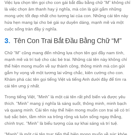
Việc lựa chọn tên gọi cho con gái bắt đầu bằng chữ “M” không chỉ
là việc chọn âm thanh hay ý nghĩa, mà còn là gửi gắm những
mong ước tốt đẹp nhất cho tương lai của con. Những cái tên này
hứa hẹn mang lại cho bé gái sự duyên dáng, mạnh mẽ và một
cuộc sống tràn đầy ý nghĩa.
Tên Con Trai Bắt Đầu Bằng Chữ “M”
Chữ “M” cũng mang đến những lựa chọn tên gọi đầy nam tính,
mạnh mẽ và trí tuệ cho các bé trai. Những cái tên này không chỉ
thể hiện mong muốn về sự thành công, thông minh mà còn gửi
gắm hy vọng về một tương lai vững chắc, kiên cường cho con.
Khám phá các tên gọi tiếng Việt và tiếng Anh dưới đây để tìm ra
cái tên ưng ý nhất.
Trong tiếng Việt, “Minh” là một cái tên rất phổ biến và được yêu
thích. “Minh” mang ý nghĩa là sáng suốt, thông minh, minh bạch
và quang minh. Cái tên này thể hiện mong muốn con trai sẽ có trí
tuệ sắc bén, tầm nhìn xa trông rộng và luôn sống ngay thẳng,
chính trực. “Minh” là biểu tượng của sự khai sáng và trí tuệ.
“Mạnh” là một cái tên trực tiếp thể hiện mong muốn về sức khỏe