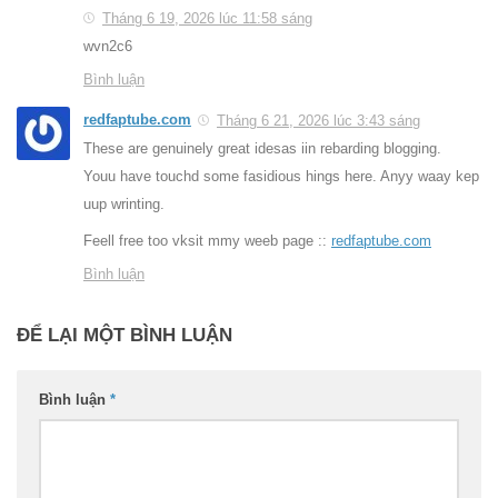
Tháng 6 19, 2026 lúc 11:58 sáng
wvn2c6
Bình luận
redfaptube.com
Tháng 6 21, 2026 lúc 3:43 sáng
These are genuinely great idesas iin rebarding blogging.
Youu have touchd some fasidious hings here. Anyy waay kep
uup wrinting.
Feell free too vksit mmy weeb page ::
redfaptube.com
Bình luận
ĐỂ LẠI MỘT BÌNH LUẬN
Bình luận
*