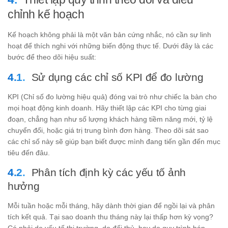
chỉnh kế hoạch
Kế hoạch không phải là một văn bản cứng nhắc, nó cần sự linh
hoạt để thích nghi với những biến động thực tế. Dưới đây là các
bước để theo dõi hiệu suất:
Sử dụng các chỉ số KPI để đo lường
KPI (Chỉ số đo lường hiệu quả) đóng vai trò như chiếc la bàn cho
mọi hoạt động kinh doanh. Hãy thiết lập các KPI cho từng giai
đoạn, chẳng hạn như số lượng khách hàng tiềm năng mới, tỷ lệ
chuyển đổi, hoặc giá trị trung bình đơn hàng. Theo dõi sát sao
các chỉ số này sẽ giúp bạn biết được mình đang tiến gần đến mục
tiêu đến đâu.
Phân tích định kỳ các yếu tố ảnh
hưởng
Mỗi tuần hoặc mỗi tháng, hãy dành thời gian để ngồi lại và phân
tích kết quả. Tại sao doanh thu tháng này lại thấp hơn kỳ vọng?
Có phải do yếu tố thị trường, do đối thủ, hay do quy trình bán