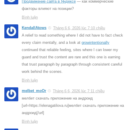
Продвижение сайта в Яндексе
— как коммерческие
факторы влияют на позиции?
Bình luận
KendallAtows
Tháng 6 6, 2026 lúc 7:10 chiều
A relief to read something where I did not have to fact check
every claim mentally, and a look at
growintentionally
continued that reliable feeling, sites where I can lower my
guard and trust the content are rare and this one is earning
that trust paragraph by paragraph through consistent careful
work behind the scenes.
Bình luận
melbet_moOr
Tháng 6 6, 2026 lúc 7:11 chiều
мелбет скачать приложение на андроид
[url=https://elenagatilova.ru]мелбет скачать приложение на
андроид[/url]
Bình luận