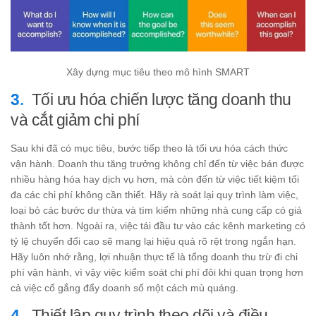
Xây dựng mục tiêu theo mô hình SMART
Tối ưu hóa chiến lược tăng doanh thu
và cắt giảm chi phí
Sau khi đã có mục tiêu, bước tiếp theo là tối ưu hóa cách thức
vận hành. Doanh thu tăng trưởng không chỉ đến từ việc bán được
nhiều hàng hóa hay dịch vụ hơn, mà còn đến từ việc tiết kiệm tối
đa các chi phí không cần thiết. Hãy rà soát lại quy trình làm việc,
loại bỏ các bước dư thừa và tìm kiếm những nhà cung cấp có giá
thành tốt hơn. Ngoài ra, việc tái đầu tư vào các kênh marketing có
tỷ lệ chuyển đổi cao sẽ mang lại hiệu quả rõ rệt trong ngắn hạn.
Hãy luôn nhớ rằng, lợi nhuận thực tế là tổng doanh thu trừ đi chi
phí vận hành, vì vậy việc kiểm soát chi phí đôi khi quan trọng hơn
cả việc cố gắng đẩy doanh số một cách mù quáng.
Thiết lập quy trình theo dõi và điều