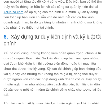
con người và tăng tốc độ xử lý công việc. Đặc biệt, bạn có thể tìm
thấy nhiều thông tin hữu ích về các công cụ quản lý hiện đại tại
7club.za.com
để áp dụng cho mô hình của mình. Quản lý dòng
tiền tốt giúp bạn luôn có sẵn vốn để nắm bắt các cơ hội kinh
doanh ngắn hạn, từ đó gia tăng lợi nhuận nhanh chóng mà không
gặp phải rủi ro thiếu hụt tài chính.
Xây dựng tư duy kiên định và kỷ luật tài
chính
Yếu tố cuối cùng, nhưng không kém phần quan trọng, chính là tư
duy của người thực hiện. Sự kiên định giúp bạn vượt qua những
giai đoạn khó khăn khi thị trường biến động hoặc khi mục tiêu
chưa đạt được như kỳ vọng. Kỷ luật tài chính giúp bạn không tiêu
xài quá tay vào những thứ không tạo ra giá trị, đồng thời duy trì
được nguồn vốn cho các hoạt động kinh doanh cốt lõi. Hãy coi lợi
nhuận ngắn hạn như những viên gạch đầu tiên, tích lũy dần dần
để xây dựng một nền móng tài chính vững chắc cho tương lai lâu
dài.
Tóm lại, cách thiết lập mục tiêu lợi nhuận ngắn hạn khả thi nhất