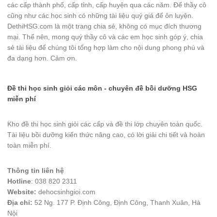
các cấp thành phố, cấp tỉnh, cấp huyện qua các năm. Để thầy cô
cũng như các học sinh có những tài liệu quý giá để ôn luyện.
DethiHSG.com là một trang chia sẻ, không có mục đích thương
mại. Thế nên, mong quý thầy cô và các em học sinh góp ý, chia
sẻ tài liệu để chúng tôi tổng hợp làm cho nội dung phong phú và
đa dạng hơn. Cảm ơn.
Đề thi học sinh giỏi các môn - chuyên đề bồi dưỡng HSG
miễn phí
Kho đề thi học sinh giỏi các cấp và đề thi lớp chuyên toàn quốc.
Tài liệu bồi dưỡng kiến thức nâng cao, có lời giải chi tiết và hoàn
toàn miễn phí.
Thông tin liên hệ
Hotline
: 038 820 2311
Website:
dehocsinhgioi.com
Địa chỉ:
52 Ng. 177 P. Định Công, Định Công, Thanh Xuân, Hà
Nội