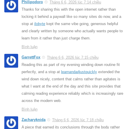
Philipodoro
Tháng 6 6, 2026 lúc 7:14 chiều
Thanks for sharing this with the open internet rather than
locking it behind a paywall like so many sites do now, and a
stop at
ilobyte
kept the same vibe going, generous helpful
and clearly written by someone who actually wants people to
learn from it rather than just charge them.
Bình luận
GarrettFox
Tháng 6 6, 2026 lúc 7:15 chiều
Reading this as part of my evening winding down routine fit
perfectly, and a stop at
learnandadjustquickly
extended the
wind down nicely, content that calms rather than agitates is
what I want at the end of the day and this site provides that
calming reading experience reliably which is increasingly rare
across the modern web.
Bình luận
Zacharyknida
Tháng 6 6, 2026 lúc 7:18 chiều
A piece that earned its conclusions through the body rather