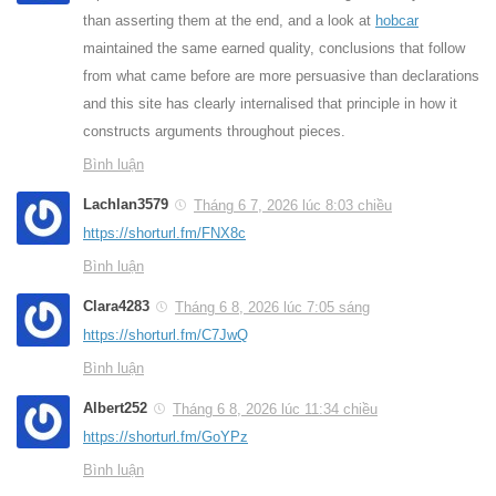
than asserting them at the end, and a look at
hobcar
maintained the same earned quality, conclusions that follow
from what came before are more persuasive than declarations
and this site has clearly internalised that principle in how it
constructs arguments throughout pieces.
Bình luận
Lachlan3579
Tháng 6 7, 2026 lúc 8:03 chiều
https://shorturl.fm/FNX8c
Bình luận
Clara4283
Tháng 6 8, 2026 lúc 7:05 sáng
https://shorturl.fm/C7JwQ
Bình luận
Albert252
Tháng 6 8, 2026 lúc 11:34 chiều
https://shorturl.fm/GoYPz
Bình luận