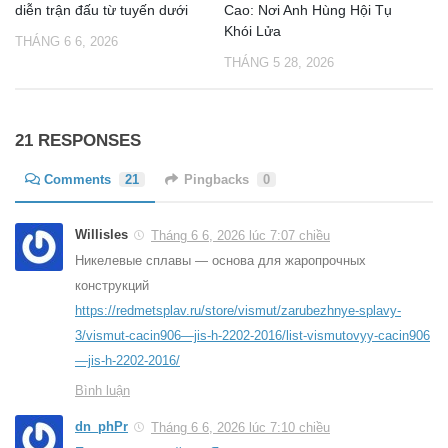
diễn trận đấu từ tuyến dưới
Cao: Nơi Anh Hùng Hội Tụ
Khói Lửa
THÁNG 6 6, 2026
THÁNG 5 28, 2026
21 RESPONSES
Comments
21
Pingbacks
0
Willisles
Tháng 6 6, 2026 lúc 7:07 chiều
Никелевые сплавы — основа для жаропрочных
конструкций
https://redmetsplav.ru/store/vismut/zarubezhnye-splavy-
3/vismut-cacin906—jis-h-2202-2016/list-vismutovyy-cacin906
—jis-h-2202-2016/
Bình luận
dn_phPr
Tháng 6 6, 2026 lúc 7:10 chiều