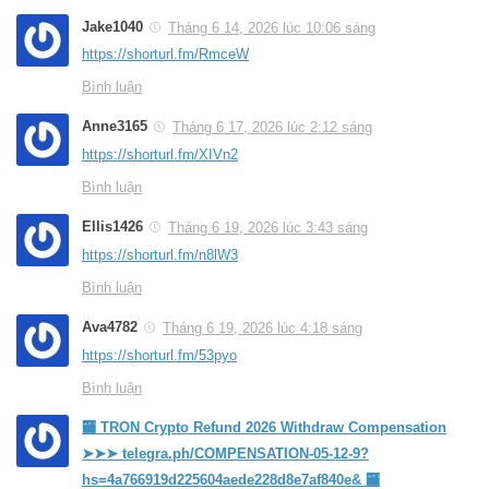
Jake1040
Tháng 6 14, 2026 lúc 10:06 sáng
https://shorturl.fm/RmceW
Bình luận
Anne3165
Tháng 6 17, 2026 lúc 2:12 sáng
https://shorturl.fm/XIVn2
Bình luận
Ellis1426
Tháng 6 19, 2026 lúc 3:43 sáng
https://shorturl.fm/n8lW3
Bình luận
Ava4782
Tháng 6 19, 2026 lúc 4:18 sáng
https://shorturl.fm/53pyo
Bình luận
🏧 TRON Crypto Refund 2026 Withdraw Compensation
➤➤➤ telegra.ph/COMPENSATION-05-12-9?
hs=4a766919d225604aede228d8e7af840e& 🏧