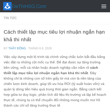
Skip to content
TIN TỨC
Cách thiết lập mục tiêu lợi nhuận ngắn hạn
khả thi nhất
BY
THẦY ĐÔNG
·
THÁNG 6 6, 2026
Việc xây dựng một lộ trình tài chính vững chắc luôn bắt đầu bằng
việc đặt ra những cột mốc cụ thể. Để đạt được sự tăng trưởng
bền vững, mỗi cá nhân hoặc doanh nghiệp cần nắm rõ
cách
thiết lập mục tiêu lợi nhuận ngắn hạn khả thi nhất
. Đây
không chỉ là những con số trên giấy tờ mà còn là nền tảng của
chiến lược kinh doanh, giúp tối ưu hóa ROI (tỷ suất hoàn vốn) và
quản lý dòng tiền hiệu quả trong thời gian ngắn. Bằng cách kết
hợp giữa tư duy logic, phân tích dữ liệu thị trường và lập kế hoạch
thực tế, chúng ta có thể chuyển đổi những mong muốn mơ hồ
thành các chỉ số tăng trưởng thực tế.