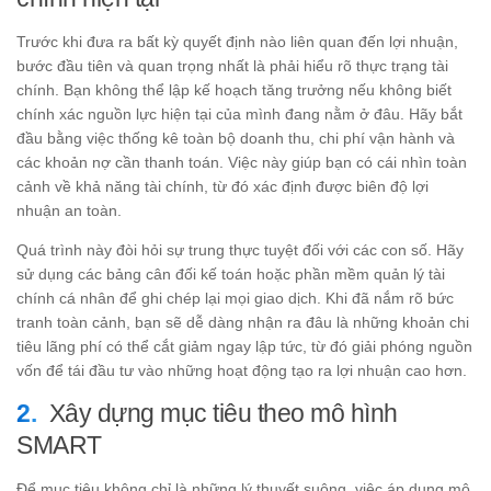
Trước khi đưa ra bất kỳ quyết định nào liên quan đến lợi nhuận,
bước đầu tiên và quan trọng nhất là phải hiểu rõ thực trạng tài
chính. Bạn không thể lập kế hoạch tăng trưởng nếu không biết
chính xác nguồn lực hiện tại của mình đang nằm ở đâu. Hãy bắt
đầu bằng việc thống kê toàn bộ doanh thu, chi phí vận hành và
các khoản nợ cần thanh toán. Việc này giúp bạn có cái nhìn toàn
cảnh về khả năng tài chính, từ đó xác định được biên độ lợi
nhuận an toàn.
Quá trình này đòi hỏi sự trung thực tuyệt đối với các con số. Hãy
sử dụng các bảng cân đối kế toán hoặc phần mềm quản lý tài
chính cá nhân để ghi chép lại mọi giao dịch. Khi đã nắm rõ bức
tranh toàn cảnh, bạn sẽ dễ dàng nhận ra đâu là những khoản chi
tiêu lãng phí có thể cắt giảm ngay lập tức, từ đó giải phóng nguồn
vốn để tái đầu tư vào những hoạt động tạo ra lợi nhuận cao hơn.
Xây dựng mục tiêu theo mô hình
SMART
Để mục tiêu không chỉ là những lý thuyết suông, việc áp dụng mô