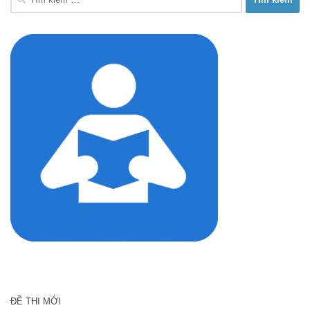
kiếm
cho:
ĐỀ THI MỚI