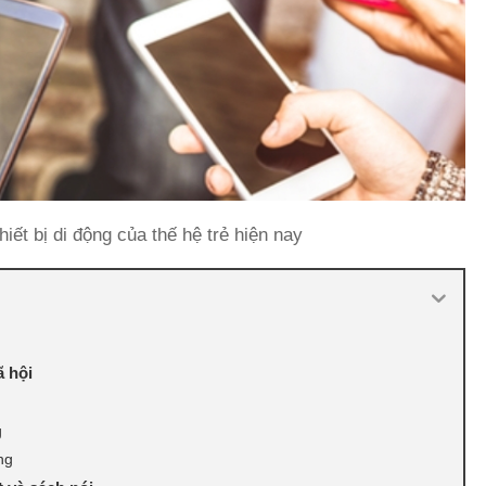
thiết bị di động của thế hệ trẻ hiện nay
ã hội
g
ng