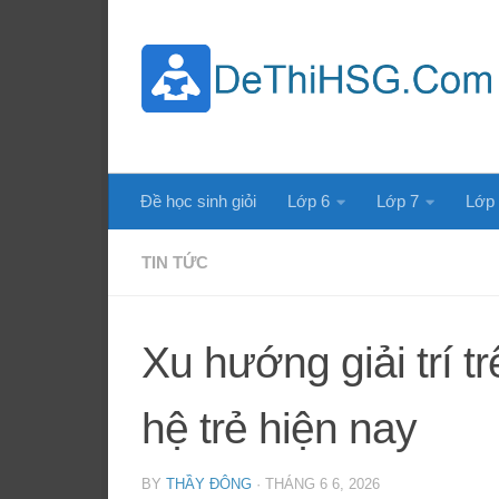
Skip to content
Đề học sinh giỏi
Lớp 6
Lớp 7
Lớp
TIN TỨC
Xu hướng giải trí tr
hệ trẻ hiện nay
BY
THẦY ĐÔNG
·
THÁNG 6 6, 2026