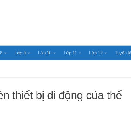
 8
Lớp 9
Lớp 10
Lớp 11
Lớp 12
Tuyển tậ
ên thiết bị di động của thế