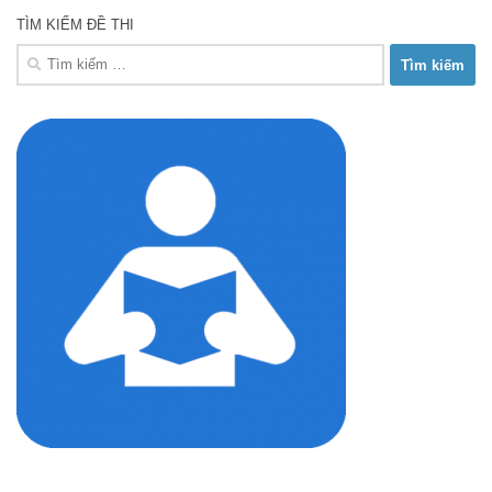
TÌM KIẾM ĐỀ THI
Tìm
kiếm
cho: