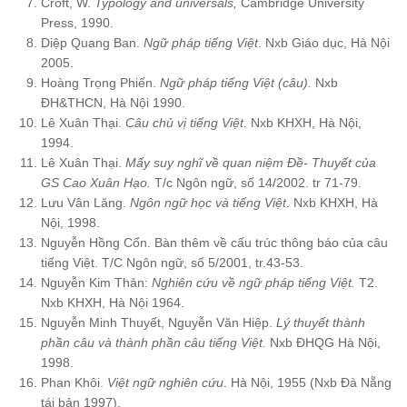
Croft, W.
Typology and universals,
Cambridge University
Press, 1990.
Diệp Quang Ban.
Ngữ pháp tiếng Việt
. Nxb Giáo dục, Hà Nội
2005.
Hoàng Trọng Phiến.
Ngữ pháp tiếng Việt (câu).
Nxb
ĐH&THCN, Hà Nội 1990.
Lê Xuân Thại.
Câu chủ vị tiếng Việt.
Nxb KHXH, Hà Nội,
1994.
Lê Xuân Thại.
Mấy suy nghĩ về quan niệm Đề- Thuyết của
GS Cao Xuân Hạo.
T/c Ngôn ngữ, số 14/2002. tr 71-79.
Lưu Vân Lăng.
Ngôn ngữ học và tiếng Việt
. Nxb KHXH, Hà
Nội, 1998.
Nguyễn Hồng Cổn. Bàn thêm về cấu trúc thông báo của câu
tiếng Việt. T/C Ngôn ngữ, số 5/2001, tr.43-53.
Nguyễn Kim Thản:
Nghiên cứu về ngữ pháp tiếng Việt.
T2.
Nxb KHXH, Hà Nội 1964.
Nguyễn Minh Thuyết, Nguyễn Văn Hiệp.
Lý thuyết thành
phần câu và thành phần câu tiếng Việt.
Nxb ĐHQG Hà Nội,
1998.
Phan Khôi.
Việt ngữ nghiên cứu
. Hà Nội, 1955 (Nxb Đà Nẵng
tái bản 1997).