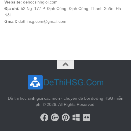
Website:
dehocsinhgioi.com
Địa chỉ:
52 Ng. 177 P. Định Công, Định Công, Thanh Xuân, Hà
Nội
Gmail:
dethihsg.com@gmail.com
vin88
 , 
game bài đổi thưởng
 , 
iwin68
 , 
Good88
Đề thi học sinh giỏi các môn - chuyên đề bồi dưỡng HSG miễn
phí © 2026. All Rights Reserved.