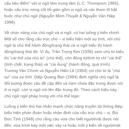
cấu tiêu điểm” với vị ngữ làm trung tâm (L.C. Thompson 1965),
hoặc cấu trúc nòng cốt tối giản gồm vị ngữ và các tham tố bắt
buộc như chủ ngữ (Nguyễn Minh Thuyết & Nguyễn Văn Hiệp
1998).
Về chức năng của chủ ngữ và vị ngữ, có hai luồng ý kiến chính.
Một số cho rằng cấu trúc chủ – vị biểu hiện một sự tình, với chủ
ngữ là chủ thể hành động/trạng thái và vị ngữ biểu thị hành
động/trạng thái đó. Ví dụ, Trần Trọng Kim (1936) xem chủ từ biểu
thị “cái thể của chủ từ” (chủ thể), còn động từ/tính từ chỉ “cái thể”
(tính chất, trạng thái) và “cái dụng” (hành động, quá trình).
Trương Văn Chình và Nguyễn Hiến Lê (1964) coi chủ từ là “chủ
sự” của sự tình. Diệp Quang Ban (1984) định nghĩa chủ ngữ là
đối tượng được câu đề cập đến và hàm chứa đặc trưng được nói
ở vị ngữ, còn vị ngữ nói lên đặc trưng đó. Theo cách hiểu này,
chủ ngữ ngữ pháp trùng với chủ thể logic.
Luồng ý kiến thứ hai nhấn mạnh chức năng truyền tải thông điệp,
biểu hiện phán đoán hoặc nhận định của cấu trúc chủ – vị. Bùi
Đức Tịnh (1948) cho rằng câu vừa cho biết người/vật được nói
đến, vừa trình bày một việc xảy ra hoặc một ý kiến về người/vật