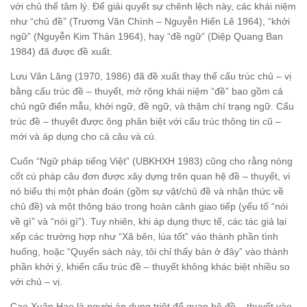
với chủ thể tâm lý. Để giải quyết sự chênh lệch này, các khái niệm
như “chủ đề” (Trương Văn Chình – Nguyễn Hiến Lê 1964), “khởi
ngữ” (Nguyễn Kim Thản 1964), hay “đề ngữ” (Diệp Quang Ban
1984) đã được đề xuất.
Lưu Vân Lăng (1970, 1986) đã đề xuất thay thế cấu trúc chủ – vị
bằng cấu trúc đề – thuyết, mở rộng khái niệm “đề” bao gồm cả
chủ ngữ điển mẫu, khởi ngữ, đề ngữ, và thậm chí trạng ngữ. Cấu
trúc đề – thuyết được ông phân biệt với cấu trúc thông tin cũ –
mới và áp dụng cho cả câu và cú.
Cuốn “Ngữ pháp tiếng Việt” (UBKHXH 1983) cũng cho rằng nòng
cốt cú pháp câu đơn được xây dựng trên quan hệ đề – thuyết, vì
nó biểu thị một phán đoán (gồm sự vật/chủ đề và nhận thức về
chủ đề) và một thông báo trong hoàn cảnh giao tiếp (yếu tố “nói
về gì” và “nói gì”). Tuy nhiên, khi áp dụng thực tế, các tác giả lại
xếp các trường hợp như “Xã bên, lúa tốt” vào thành phần tình
huống, hoặc “Quyển sách này, tôi chỉ thấy bán ở đây” vào thành
phần khởi ý, khiến cấu trúc đề – thuyết không khác biệt nhiều so
với chủ – vị.
Cao Xuân Hạo là người áp dụng triệt để quan hệ đề – thuyết vào