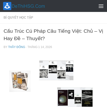
Skip to content
BÍ QUYẾT HỌC TẬP
Cấu Trúc Cú Pháp Câu Tiếng Việt: Chủ – Vị
Hay Đề – Thuyết?
BY
THẦY ĐÔNG
·
THÁNG 1 14, 2026