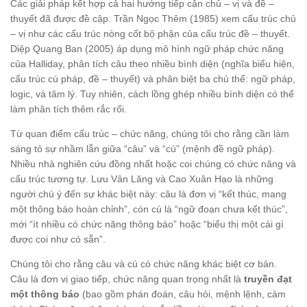
Các giải pháp kết hợp cả hai hướng tiếp cận chủ – vị và đề –
thuyết đã được đề cập. Trần Ngọc Thêm (1985) xem cấu trúc chủ
– vị như các cấu trúc nòng cốt bộ phận của cấu trúc đề – thuyết.
Diệp Quang Ban (2005) áp dụng mô hình ngữ pháp chức năng
của Halliday, phân tích câu theo nhiều bình diện (nghĩa biểu hiện,
cấu trúc cú pháp, đề – thuyết) và phân biệt ba chủ thể: ngữ pháp,
logic, và tâm lý. Tuy nhiên, cách lồng ghép nhiều bình diện có thể
làm phân tích thêm rắc rối.
Từ quan điểm cấu trúc – chức năng, chúng tôi cho rằng cần làm
sáng tỏ sự nhầm lẫn giữa “câu” và “cú” (mệnh đề ngữ pháp).
Nhiều nhà nghiên cứu đồng nhất hoặc coi chúng có chức năng và
cấu trúc tương tự. Lưu Vân Lăng và Cao Xuân Hạo là những
người chú ý đến sự khác biệt này: câu là đơn vị “kết thúc, mang
một thông báo hoàn chỉnh”, còn cú là “ngữ đoạn chưa kết thúc”,
mới “ít nhiều có chức năng thông báo” hoặc “biểu thị một cái gì
được coi như có sẵn”.
Chúng tôi cho rằng câu và cú có chức năng khác biệt cơ bản.
Câu là đơn vị giao tiếp, chức năng quan trọng nhất là
truyền đạt
một thông báo
(bao gồm phán đoán, câu hỏi, mệnh lệnh, cảm