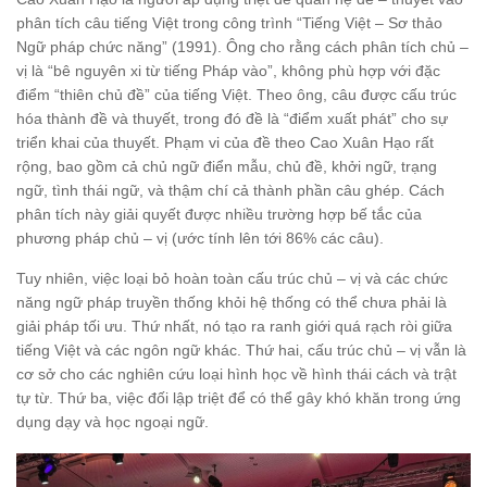
phân tích câu tiếng Việt trong công trình “Tiếng Việt – Sơ thảo
Ngữ pháp chức năng” (1991). Ông cho rằng cách phân tích chủ –
vị là “bê nguyên xi từ tiếng Pháp vào”, không phù hợp với đặc
điểm “thiên chủ đề” của tiếng Việt. Theo ông, câu được cấu trúc
hóa thành đề và thuyết, trong đó đề là “điểm xuất phát” cho sự
triển khai của thuyết. Phạm vi của đề theo Cao Xuân Hạo rất
rộng, bao gồm cả chủ ngữ điển mẫu, chủ đề, khởi ngữ, trạng
ngữ, tình thái ngữ, và thậm chí cả thành phần câu ghép. Cách
phân tích này giải quyết được nhiều trường hợp bế tắc của
phương pháp chủ – vị (ước tính lên tới 86% các câu).
Tuy nhiên, việc loại bỏ hoàn toàn cấu trúc chủ – vị và các chức
năng ngữ pháp truyền thống khỏi hệ thống có thể chưa phải là
giải pháp tối ưu. Thứ nhất, nó tạo ra ranh giới quá rạch ròi giữa
tiếng Việt và các ngôn ngữ khác. Thứ hai, cấu trúc chủ – vị vẫn là
cơ sở cho các nghiên cứu loại hình học về hình thái cách và trật
tự từ. Thứ ba, việc đối lập triệt để có thể gây khó khăn trong ứng
dụng dạy và học ngoại ngữ.