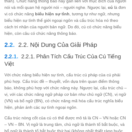
thán). Chức năng thông báo này gắn liền với mục đích của người
nói và mối quan hệ người nói – người nghe. Ngược lại,
cú
là đơn
vị có chức năng
biểu hiện sự tình
, tương tự như ngữ, nhưng
biểu hiện sự tình thế giới ngoại ngôn và cấu trúc hóa nó theo
cách tri nhận của người bản ngữ. Do đó, cú có chức năng biểu
hiện, còn câu có chức năng thông báo.
2.2. Nội Dung Của Giải Pháp
2.2.1. Phân Tích Cấu Trúc Của Cú Tiếng
Việt
Với chức năng biểu hiện sự tình, cấu trúc cú pháp của cú phải
phù hợp. Cấu trúc đề – thuyết, vốn dựa trên quan điểm thông
báo, không phù hợp với chức năng này. Ngược lại, cấu trúc chủ –
vị, với các chức năng ngữ pháp cơ bản như chủ ngữ (CN), vị ngữ
(VN) và bổ ngữ (BN), có chức năng mã hóa cấu trúc nghĩa biểu
hiện, phản ánh các sự tình ngoại ngôn.
Cấu trúc nòng cốt của cú có thể được mô tả là CN – VN hoặc CN
– VN – BN. Vị ngữ là trung tâm, chủ ngữ là thành tố bắt buộc, và
bổ ngữ là thành tố bắt buộc thứ hai (không nhất thiết ràng buộc