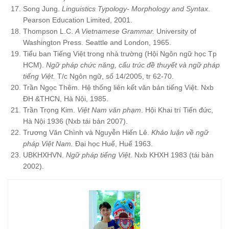
Song Jung.
Linguistics Typology- Morphology and Syntax
.
Pearson Education Limited, 2001.
Thompson L.C.
A Vietnamese Grammar.
University of
Washington Press. Seattle and London, 1965.
Tiểu ban Tiếng Việt trong nhà trường (Hội Ngôn ngữ học Tp
HCM).
Ngữ pháp chức năng, cấu trúc đề thuyết và ngữ pháp
tiếng Việt.
T/c Ngôn ngữ, số 14/2005, tr 62-70.
Trần Ngọc Thêm. Hệ thống liên kết văn bản tiếng Việt. Nxb
ĐH &THCN, Hà Nội, 1985.
Trần Trọng Kim.
Việt Nam văn phạm
. Hội Khai trí Tiến đức,
Hà Nội 1936 (Nxb tái bản 2007).
Trương Văn Chình và Nguyễn Hiến Lê.
Khảo luận về ngữ
pháp Việt Nam.
Đại học Huế, Huế 1963.
UBKHXHVN.
Ngữ pháp tiếng Việt.
Nxb KHXH 1983 (tái bản
2002).