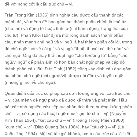
đề với nòng cốt là cấu trúc chủ – vị.
Trần Trọng Kim (1936) định nghĩa câu được cấu thành từ các
mệnh đề, và mệnh đề bao gồm hai thành phần chính là chủ từ
(chủ thể) và động từ hoặc tính từ (chỉ hành động, trạng thái của
chủ từ). Phan Khôi (1948) đã mở rộng danh sách thành phần
câu, nhấn mạnh chủ ngữ và vị ngữ là hai thành phần cốt lõi, trong
đó chủ ngữ “nói về cái gì” và vị ngữ “thuật thuyết cái thế nào” về
chủ ngữ. Ông đã thay thế thuật ngữ “chủ từ/động từ” bằng “chủ
ngữ/vị ngữ” để phản ánh rõ hơn bản chất ngữ pháp và cấp độ
thành phần câu. Bùi Đức Tịnh (1952) cũng xác định câu đơn gồm
hai phần: chủ ngữ (chỉ người/vật được nói đến) và tuyên ngữ
(những gì nói về chủ ngữ).
Quan điểm cấu trúc cú pháp câu đơn tương ứng với cấu trúc chủ
– vị của mệnh đề ngữ pháp đã được kế thừa và phát triển. Hầu
hết các nhà nghiên cứu tiếp tục phân tích theo hướng lưỡng phân
chủ – vị, sử dụng các thuật ngữ như “cụm từ chủ – vị” (Nguyễn
Kim Thản 1964), “kết cấu chủ – vị” (Hoàng Trọng Phiến 1980),
“cụm chủ – vị” (Diệp Quang Ban 1984), hay “câu chủ – vị” (Lê
Xuân Thại 1994). Một số tác giả khác lại xem cấu trúc câu là “kết