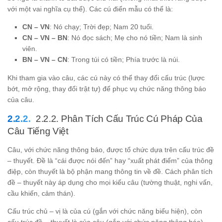
với một vai nghĩa cụ thể). Các cú điển mẫu có thể là:
CN – VN
: Nó chạy; Trời đẹp; Nam 20 tuổi.
CN – VN – BN
: Nó đọc sách; Mẹ cho nó tiền; Nam là sinh
viên.
BN – VN – CN
: Trong túi có tiền; Phía trước là núi.
Khi tham gia vào câu, các cú này có thể thay đổi cấu trúc (lược
bớt, mở rộng, thay đổi trật tự) để phục vụ chức năng thông báo
của câu.
2.2.2. Phân Tích Cấu Trúc Cú Pháp Của
Câu Tiếng Việt
Câu, với chức năng thông báo, được tổ chức dựa trên cấu trúc đề
– thuyết. Đề là “cái được nói đến” hay “xuất phát điểm” của thông
điệp, còn thuyết là bộ phận mang thông tin về đề. Cách phân tích
đề – thuyết này áp dụng cho mọi kiểu câu (tường thuật, nghi vấn,
cầu khiến, cảm thán).
Cấu trúc chủ – vị là của cú (gắn với chức năng biểu hiện), còn
cấu trúc đề – thuyết là của câu (gắn với chức năng thông báo).