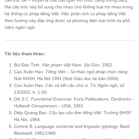
Hai cấu trúc này bổ sung cho nhau chứ không loại trừ nhau trong
hệ thống cú pháp tiếng Việt. Việc phân tích cú pháp tiếng Việt
theo hướng này đáp ứng được cả phương diện loại hình và phổ
niệm ngôn ngữ.
Tài liệu tham khảo:
Bùi Đức Tịnh.
Văn phạm Việt Nam.
Sài Gòn, 1952.
Cao Xuân Hạo.
Tiếng Việt – Sơ thảo ngữ pháp chức năng
.
Nxb KHXH, Hà Nội 1991 (Nxb Giáo dục tái bản 2004).
Cao Xuân Hạo.
Câu và kết cấu chủ-vị.
T/c Ngôn ngữ, số
13/2002, tr. 1-20.
Dik S.C.
Functional Grammar.
Foris Publications. Dordrecht –
Holland/ Cinnaminson – USA, 1981.
Diệp Quang Ban.
Cấu tạo câu đơn tiếng Việt.
Trường ĐHSP
Hà Nội, 1984.
Comrie B.
Language universal and linguistic typology.
Basil
Blackwell, 1981/1989.