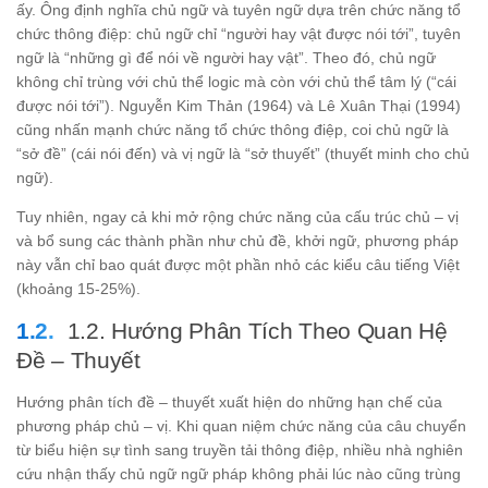
ấy. Ông định nghĩa chủ ngữ và tuyên ngữ dựa trên chức năng tổ
chức thông điệp: chủ ngữ chỉ “người hay vật được nói tới”, tuyên
ngữ là “những gì để nói về người hay vật”. Theo đó, chủ ngữ
không chỉ trùng với chủ thể logic mà còn với chủ thể tâm lý (“cái
được nói tới”). Nguyễn Kim Thản (1964) và Lê Xuân Thại (1994)
cũng nhấn mạnh chức năng tổ chức thông điệp, coi chủ ngữ là
“sở đề” (cái nói đến) và vị ngữ là “sở thuyết” (thuyết minh cho chủ
ngữ).
Tuy nhiên, ngay cả khi mở rộng chức năng của cấu trúc chủ – vị
và bổ sung các thành phần như chủ đề, khởi ngữ, phương pháp
này vẫn chỉ bao quát được một phần nhỏ các kiểu câu tiếng Việt
(khoảng 15-25%).
1.2. Hướng Phân Tích Theo Quan Hệ
Đề – Thuyết
Hướng phân tích đề – thuyết xuất hiện do những hạn chế của
phương pháp chủ – vị. Khi quan niệm chức năng của câu chuyển
từ biểu hiện sự tình sang truyền tải thông điệp, nhiều nhà nghiên
cứu nhận thấy chủ ngữ ngữ pháp không phải lúc nào cũng trùng