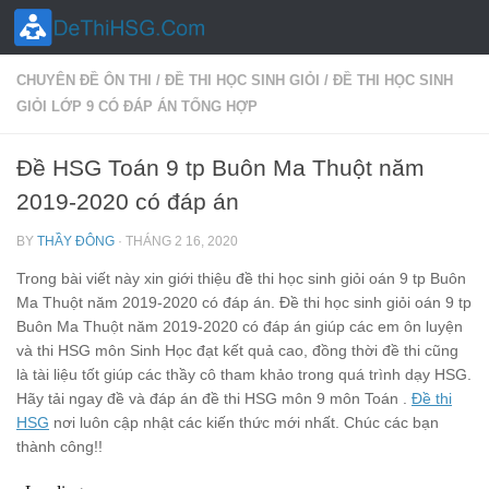
Skip to content
CHUYÊN ĐỀ ÔN THI
/
ĐỀ THI HỌC SINH GIỎI
/
ĐỀ THI HỌC SINH
GIỎI LỚP 9 CÓ ĐÁP ÁN TỔNG HỢP
Đề HSG Toán 9 tp Buôn Ma Thuột năm
2019-2020 có đáp án
BY
THẦY ĐÔNG
·
THÁNG 2 16, 2020
Trong bài viết này xin giới thiệu đề thi học sinh giỏi oán 9 tp Buôn
Ma Thuột năm 2019-2020 có đáp án. Đề thi học sinh giỏi oán 9 tp
Buôn Ma Thuột năm 2019-2020 có đáp án giúp các em ôn luyện
và thi HSG môn Sinh Học đạt kết quả cao, đồng thời đề thi cũng
là tài liệu tốt giúp các thầy cô tham khảo trong quá trình dạy HSG.
Hãy tải ngay đề và đáp án đề thi HSG môn 9 môn Toán .
Đề thi
HSG
nơi luôn cập nhật các kiến thức mới nhất. Chúc các bạn
thành công!!