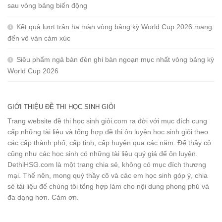
sau vòng bảng biến động
Kết quả lượt trận hạ màn vòng bảng kỳ World Cup 2026 mang
đến vô vàn cảm xúc
Siêu phẩm ngả bàn đèn ghi bàn ngoạn mục nhất vòng bảng kỳ
World Cup 2026
GIỚI THIỆU ĐỀ THI HỌC SINH GIỎI
Trang website đề thi học sinh giỏi.com ra đời với mục đích cung
cấp những tài liệu và tổng hợp đề thi ôn luyện học sinh giỏi theo
các cấp thành phố, cấp tỉnh, cấp huyện qua các năm. Để thầy cô
cũng như các học sinh có những tài liệu quý giá để ôn luyện.
DethiHSG.com là một trang chia sẻ, không có mục đích thương
mại. Thế nên, mong quý thầy cô và các em học sinh góp ý, chia
sẻ tài liệu để chúng tôi tổng hợp làm cho nội dung phong phú và
đa dạng hơn. Cảm ơn.