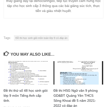
thầy giảng dạy tại dehocsinhgioi, tiếp tục truyền cảm hứng học
tập cho học sinh cấp 3 thông qua các bài giảng súc tích, thực
tiễn và giàu nhiệt huyết.
Tags:
Đề thi học sinh giỏi môn toán lớp 9 có đáp án
YOU MAY ALSO LIKE...
Đề thi thử số 48 học sinh giỏi
Đề thi HSG Ngữ văn 9 phòng
lớp 9 môn Tiếng Anh cấp
GD&ĐT Quảng Yên THCS
tỉnh.
Sông Khoai đề 5 năm 2021-
2022 có đáp án