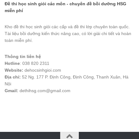
Đề thi học sinh giỏi các môn - chuyên đề bồi dưỡng HSG
miễn phí
Kho đề thi học sinh giỏi các cấp và đề thi lớp chuyên toàn quốc.
Tài liệu bồi dưỡng kiến thức nâng cao, có lời giải chi tiết và hoàn
toàn miễn phí.
Thông tin liên hệ
Hotline
: 038 820 2311
Website:
dehocsinhgioi.com
Địa chỉ:
52 Ng. 177 P. Định Công, Định Công, Thanh Xuân, Hà
Nội
Gmail:
dethihsg.com@gmail.com
vin88
 , 
game bài đổi thưởng
 , 
iwin68
 , 
Good88