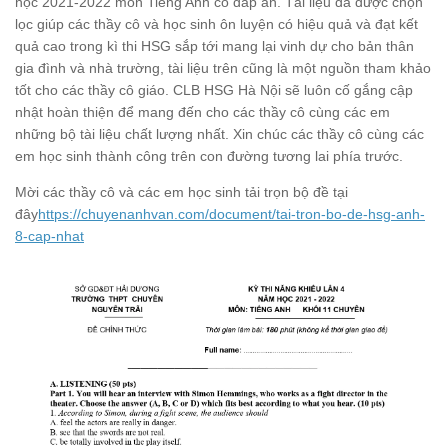
học 2021-2022 môn Tiếng Anh có đáp án. Tài liệu đã được chọn
lọc giúp các thầy cô và học sinh ôn luyện có hiệu quả và đạt kết
quả cao trong kì thi HSG sắp tới mang lại vinh dự cho bản thân
gia đình và nhà trường, tài liệu trên cũng là một nguồn tham khảo
tốt cho các thầy cô giáo. CLB HSG Hà Nội sẽ luôn cố gắng cập
nhật hoàn thiện để mang đến cho các thầy cô cùng các em
những bộ tài liệu chất lượng nhất. Xin chúc các thầy cô cùng các
em học sinh thành công trên con đường tương lai phía trước.
Mời các thầy cô và các em học sinh tải trọn bộ đề tại
đây
https://chuyenanhvan.com/document/tai-tron-bo-de-hsg-anh-
8-cap-nhat