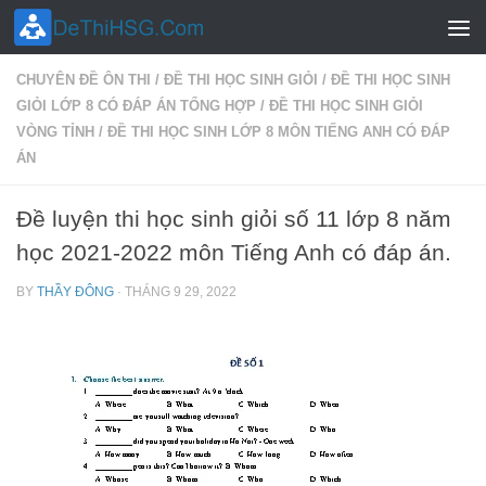
Skip to content
CHUYÊN ĐỀ ÔN THI
/
ĐỀ THI HỌC SINH GIỎI
/
ĐỀ THI HỌC SINH
GIỎI LỚP 8 CÓ ĐÁP ÁN TỔNG HỢP
/
ĐỀ THI HỌC SINH GIỎI
VÒNG TỈNH
/
ĐỀ THI HỌC SINH LỚP 8 MÔN TIẾNG ANH CÓ ĐÁP
ÁN
Đề luyện thi học sinh giỏi số 11 lớp 8 năm
học 2021-2022 môn Tiếng Anh có đáp án.
BY
THẦY ĐÔNG
·
THÁNG 9 29, 2022