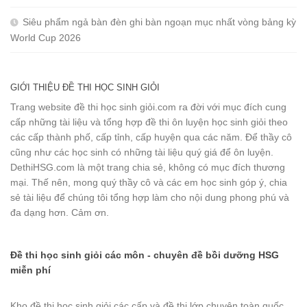
Siêu phẩm ngả bàn đèn ghi bàn ngoạn mục nhất vòng bảng kỳ
World Cup 2026
GIỚI THIỆU ĐỀ THI HỌC SINH GIỎI
Trang website đề thi học sinh giỏi.com ra đời với mục đích cung
cấp những tài liệu và tổng hợp đề thi ôn luyện học sinh giỏi theo
các cấp thành phố, cấp tỉnh, cấp huyện qua các năm. Để thầy cô
cũng như các học sinh có những tài liệu quý giá để ôn luyện.
DethiHSG.com là một trang chia sẻ, không có mục đích thương
mại. Thế nên, mong quý thầy cô và các em học sinh góp ý, chia
sẻ tài liệu để chúng tôi tổng hợp làm cho nội dung phong phú và
đa dạng hơn. Cảm ơn.
Đề thi học sinh giỏi các môn - chuyên đề bồi dưỡng HSG
miễn phí
Kho đề thi học sinh giỏi các cấp và đề thi lớp chuyên toàn quốc.