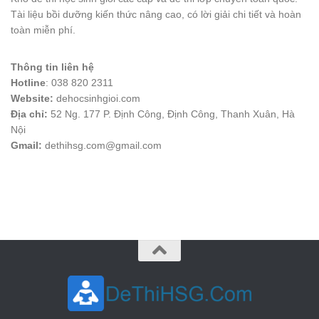
Tài liệu bồi dưỡng kiến thức nâng cao, có lời giải chi tiết và hoàn
toàn miễn phí.
Thông tin liên hệ
Hotline
: 038 820 2311
Website:
dehocsinhgioi.com
Địa chỉ:
52 Ng. 177 P. Định Công, Định Công, Thanh Xuân, Hà
Nội
Gmail:
dethihsg.com@gmail.com
vin88
 , 
game bài đổi thưởng
 , 
iwin68
 , 
Good88