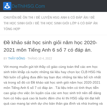
Skip to content
CHUYÊN ĐỀ ÔN THI
/
ĐỀ LUYỆN HSG ANH 6 CÓ ĐÁP ÁN
/
ĐỀ
THI HỌC SINH GIỎI
/
ĐỀ THI HỌC SINH GIỎI LỚP 6 CÓ ĐÁP ÁN
TỔNG HỢP
Đề khảo sát học sinh giỏi năm học 2020-
2021 môn Tiếng Anh 6 số 7 có đáp án.
BY
THẦY ĐÔNG
·
THÁNG 10 4, 2022
Với mong muốn gửi tới thầy cô giáo cùng toàn thể các em học
sinh trên khắp cả nước những tài liệu hay chọn lọc CLB HSG Hà
Nội luôn cố gắng đưa đến tay bạn đọc những tài liệu bổ ích nhất
và trong số đó có Đề khảo sát học sinh giỏi năm học 2020-2021
môn Tiếng Anh 6 số 7 có đáp án . Tài liệu trên có tính thực tiễn
cao giúp cho việc ôn luyện của các em học sinh trở nên dễ dàng
hơn có hiệu quả cao là bước đệm cho kì thi HSG sắp tới đạt kết
quả cao mang lại vinh dự cho bản thân gia đình và nhà trường và