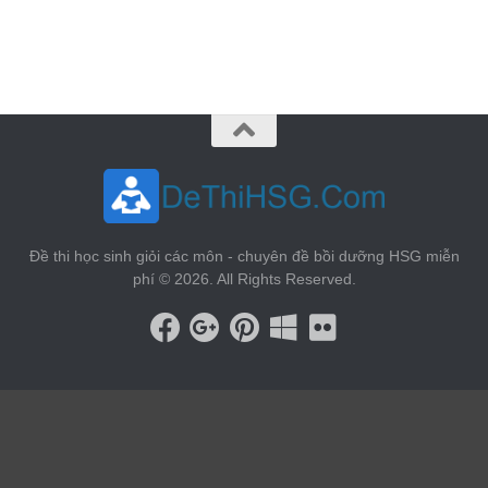
vin88
 , 
game bài đổi thưởng
 , 
iwin68
 , 
Good88
Đề thi học sinh giỏi các môn - chuyên đề bồi dưỡng HSG miễn
phí © 2026. All Rights Reserved.